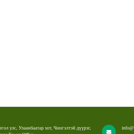
гол улс, Улаанбаатар хот, Чингэлтэй дүүрэг,
info@