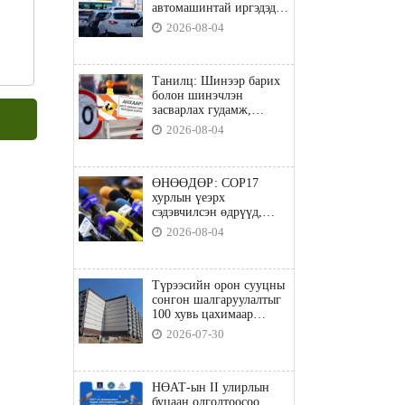
автомашинтай иргэдэд
шатахуун олгоно
2026-08-04
Танилц: Шинээр барих
болон шинэчлэн
засварлах гудамж,
замууд
2026-08-04
ӨНӨӨДӨР: COP17
хурлын үеэрх
сэдэвчилсэн өдрүүд,
үзвэр үйлчилгээний
2026-08-04
талаар мэдээлнэ
Түрээсийн орон сууцны
сонгон шалгаруулалтыг
100 хувь цахимаар
явуулна
2026-07-30
НӨАТ-ын II улирлын
буцаан олголтоосоо