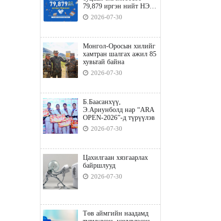
79,879 иргэн нийт НЭГ
ТЭРБУМ төгрөгийн
2026-07-30
татвараа төлөв
Монгол-Оросын хилийг
хамтран шалгах ажил 85
хувьтай байна
2026-07-30
Б.Баасанхүү,
Э.Ариунболд нар “ARA
OPEN-2026”-д түрүүлэв
2026-07-30
Цахилгаан хязгаарлах
байршлууд
2026-07-30
Төв аймгийн наадамд