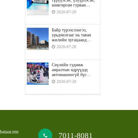
түрүүлсэн, үзүүрлэсэн,
шөвгөрсөн гурван
бөхөөс допинг илэрчээ
2026-07-28
Байр түрээслэнгээ,
урьдчилгааг нь таван
жилийн хугацаанд
төлбөл орон сууцны
2026-07-28
зээлд хамрагдана
Сөүлийн гудамж
амралтын өдрүүдэд
автомашингүй бүс
боллоо
2026-07-28
bataar.mn
7011-8081