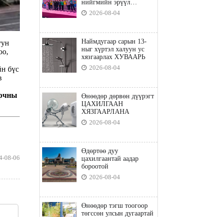
нийгмийн эрүүл
мэндийн бодлого"
2026-08-04
Наймдугаар сарын 13-
уун
ныг хүртэл халуун ус
оо,
хязгаарлах ХУВААРЬ
2026-08-04
йн бүс
в
орчны
Өнөөдөр дөрвөн дүүрэгт
ЦАХИЛГААН
ХЯЗГААРЛАНА
2026-08-04
Өдөртөө дуу
4-08-06
цахилгаантай аадар
бороотой
2026-08-04
Өнөөдөр тэгш тоогоор
төгссөн улсын дугаартай