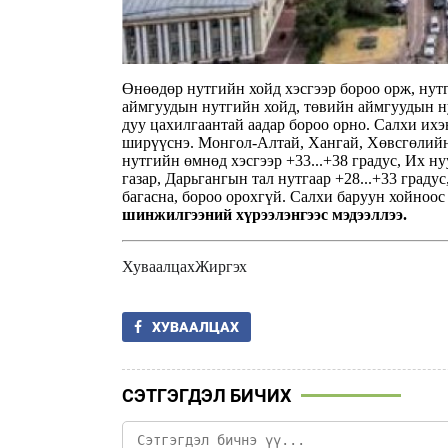
Өнөөдөр нутгийн хойд хэсгээр бороо орж, нут
аймгуудын нутгийн хойд, төвийн аймгуудын ну
дуу цахилгаантай аадар бороо орно. Салхи ихэ
ширүүснэ. Монгол-Алтай, Хангай, Хөвсгөлийн 
нутгийн өмнөд хэсгээр +33...+38 градус, Их н
газар, Дарьгангын тал нутгаар +28...+33 градус
багасна, бороо орохгүй. Салхи баруун хойноос 
шинжилгээний хүрээлэнгээс мэдээллээ.
Хуваалцах
Жиргэх
ХУВААЛЦАХ
СЭТГЭГДЭЛ БИЧИХ