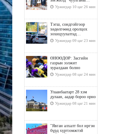
хөгжилд” чуулганы
бэлтгэл ажил, зорилго,
Уржигдар 10 цаг 26 мин
хүрэх үр дүнгийн талаар
санал солилцлоо
Тэгш, сондгойгоор
хөдөлгөөнд оролцох
зохицуулалтад
хамаарахгүй тээврийн
Уржигдар 09 цаг 23 мин
хэрэгслүүд
ӨНӨӨДӨР: Засгийн
газрын ээлжит
хуралдаан болно
Уржигдар 08 цаг 24 мин
Улаанбаатарт 28 хэм
дулаан, аадар бороо орно
Уржигдар 08 цаг 21 мин
"Явган алхалт бол иргэн
бүрд хүртээмжтэй