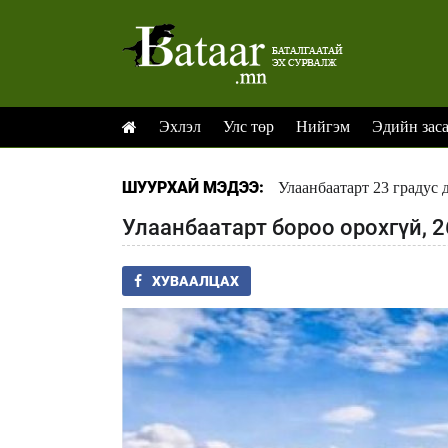
Эхлэл
Улс төр
Нийгэм
Эдийн зас
ШУУРХАЙ МЭДЭЭ:
Улаанбаатарт 23 градус 
Улаанбаатарт бороо орохгүй, 2
ХУВААЛЦАХ