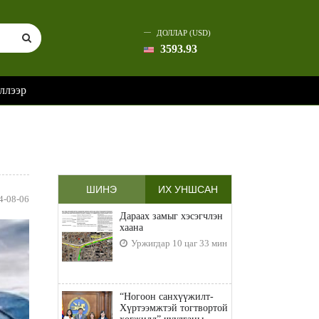
ДОЛЛАР (USD)
3593.93
ллээр
ШИНЭ
ИХ УНШСАН
4-08-06
Дараах замыг хэсэгчлэн
хаана
Уржигдар 10 цаг 33 мин
“Ногоон санхүүжилт-
Хүртээмжтэй тогтвортой