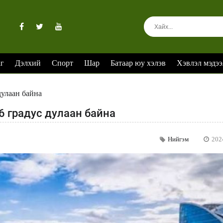
аг
Дэлхий
Спорт
Шар
Батаар юу хэлэв
Хэвлэл мэдээ
дулаан байна
6 градус дулаан байна
Нийгэм
202