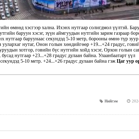
гийн өмнөд хэсгээр хална. Ихэнх нутгаар солигдмол үүлтэй. Бар
тгийн баруун хэсэг, зүүн аймгуудын нутгийн зарим газраар бор
нх нутгаар баруунаас секундэд 5-10 метр, борооны өмнө түр зуур
уулархаг нутаг, Онон голын хөндийгөөр +19...+24 градус, гови
ууруудын хотгор, говийн бүс нутгийн хойд хэсэг, Орхон голын са
, бусад нутгаар +23...+28 градус дулаан байна. Улаанбаатарт үүл
секундэд 5-10 метр. +24...+26 градус дулаан байна гэж
Цаг уур 
Нийгэм
202