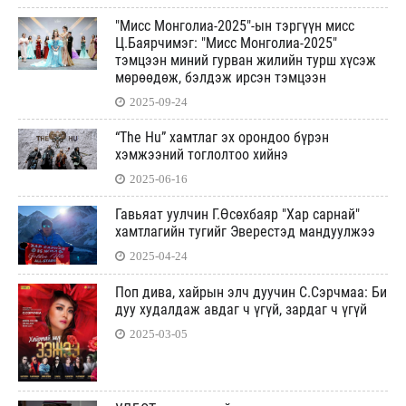
"Мисс Монголиа-2025"-ын тэргүүн мисс
Ц.Баярчимэг: "Мисс Монголиа-2025"
тэмцээн миний гурван жилийн турш хүсэж
мөрөөдөж, бэлдэж ирсэн тэмцээн
2025-09-24
“The Hu” хамтлаг эх орондоо бүрэн
хэмжээний тоглолтоо хийнэ
2025-06-16
Гавьяат уулчин Г.Өсөхбаяр "Хар сарнай"
хамтлагийн тугийг Эверестэд мандуулжээ
2025-04-24
Поп дива, хайрын элч дуучин С.Сэрчмаа: Би
дуу худалдаж авдаг ч үгүй, зардаг ч үгүй
2025-03-05