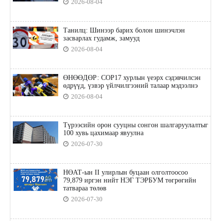
2026-08-04
Танилц: Шинээр барих болон шинэчлэн
засварлах гудамж, замууд
2026-08-04
ӨНӨӨДӨР: COP17 хурлын үеэрх сэдэвчилсэн
өдрүүд, үзвэр үйлчилгээний талаар мэдээлнэ
2026-08-04
Түрээсийн орон сууцны сонгон шалгаруулалтыг
100 хувь цахимаар явуулна
2026-07-30
НӨАТ-ын II улирлын буцаан олголтоосоо
79,879 иргэн нийт НЭГ ТЭРБУМ төгрөгийн
татвараа төлөв
2026-07-30