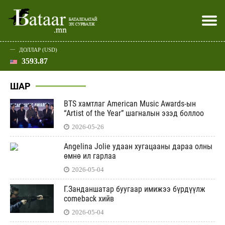
ДОЛЛАР (USD)
3593.87
Хэвлэл мэдээллээр
Батаар юу хэлэв
Эдийн засаг
Нийгэм
Дэлхий
Улс төр
Спорт
Эхлэл
Шар
ШАР
BTS хамтлаг American Music Awards-ын
“Artist of the Year” шагналын эзэд боллоо
2026-05-26
Angelina Jolie удаан хугацааны дараа олны
өмнө ил гарлаа
2026-05-04
Г.Занданшатар буугаар имижээ бүрдүүлж
comeback хийв
2026-05-04