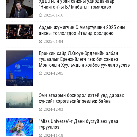
УДБЭТ-ын уран сайхны удирдаачаар
"Никитон"-ы Б.Чинбатыг томилжээ
2025-01-16
Ардын жүжигчин Э.Амартүвшин 2025 оны
анхны тоглолтдоо Италид оролцоно
2025-01-04
Ерөнхий сайд Л.Оюун-Эрдэнийн албан
тушаалыг Ерөнхийлөгч гэж бичсэндээ
Монголын Хуульчдын холбоо уучлал хүслээ
2024-12-05
Эмч агаарын бохирдол ихтэй үед дараах
хүнсийг хэрэглэхийг зөвлөж байна
2024-12-03
"Miss Universe"-т Дани бүсгүй анх удаа
түрүүллээ
2024-11-18