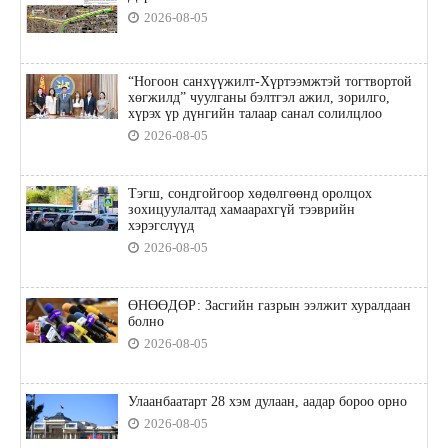
2026-08-05
“Ногоон санхүүжилт-Хүртээмжтэй тогтвортой
хөгжилд” чуулганы бэлтгэл ажил, зорилго,
хүрэх үр дүнгийн талаар санал солилцлоо
2026-08-05
Тэгш, сондгойгоор хөдөлгөөнд оролцох
зохицуулалтад хамаарахгүй тээврийн
хэрэгслүүд
2026-08-05
ӨНӨӨДӨР: Засгийн газрын ээлжит хуралдаан
болно
2026-08-05
Улаанбаатарт 28 хэм дулаан, аадар бороо орно
2026-08-05