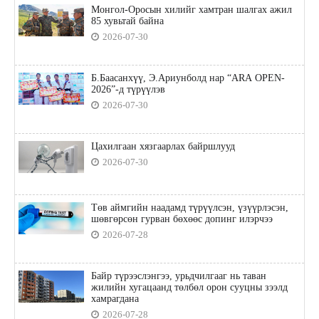
Монгол-Оросын хилийг хамтран шалгах ажил
85 хувьтай байна
2026-07-30
Б.Баасанхүү, Э.Ариунболд нар “ARA OPEN-
2026”-д түрүүлэв
2026-07-30
Цахилгаан хязгаарлах байршлууд
2026-07-30
Төв аймгийн наадамд түрүүлсэн, үзүүрлэсэн,
шөвгөрсөн гурван бөхөөс допинг илэрчээ
2026-07-28
Байр түрээслэнгээ, урьдчилгааг нь таван
жилийн хугацаанд төлбөл орон сууцны зээлд
хамрагдана
2026-07-28