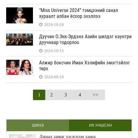
“Miss Universe 2024” тэмцээний санал
хураалт албан ёсоор эхэллээ
2024-10-24
Дуучин О.Энх-Эрдэнэ Азийн шилдэг каунтри
дуучнаар тодорлоо
2024-10-15
Алжир боксчин Иман Хэлифийн эмэгтэйлэг
төрх
2024-08-19
1
2
3
4
>>
ШИНЭ
ИХ УНШСАН
Дараах замыг хэсэгчлэн хаана