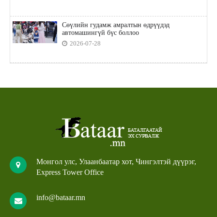
Сөүлийн гудамж амралтын өдрүүдэд
автомашингүй бүс боллоо
2026-07-28
Монгол улс, Улаанбаатар хот, Чингэлтэй дүүрэг,
Express Tower Office
info@bataar.mn