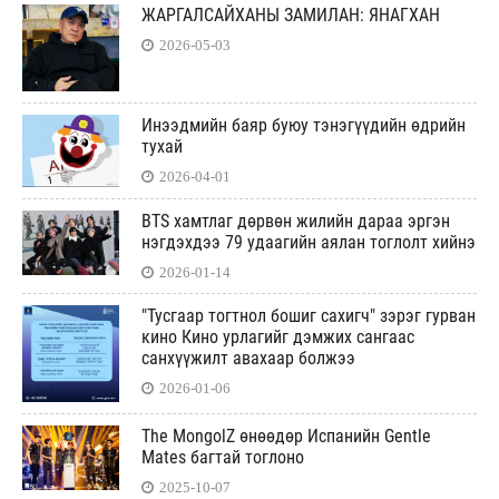
ЖАРГАЛСАЙХАНЫ ЗАМИЛАН: ЯНАГХАН
2026-05-03
Инээдмийн баяр буюу тэнэгүүдийн өдрийн
тухай
2026-04-01
BTS хамтлаг дөрвөн жилийн дараа эргэн
нэгдэхдээ 79 удаагийн аялан тоглолт хийнэ
2026-01-14
"Тусгаар тогтнол бошиг сахигч" зэрэг гурван
кино Кино урлагийг дэмжих сангаас
санхүүжилт авахаар болжээ
2026-01-06
The MongolZ өнөөдөр Испанийн Gentle
Mates багтай тоглоно
2025-10-07