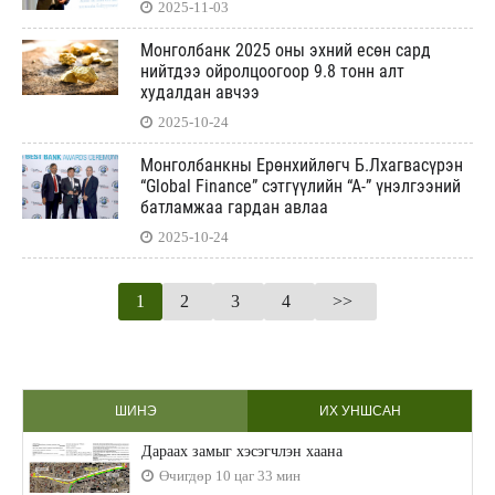
2025-11-03
Монголбанк 2025 оны эхний есөн сард
нийтдээ ойролцоогоор 9.8 тонн алт
худалдан авчээ
2025-10-24
Монголбанкны Ерөнхийлөгч Б.Лхагвасүрэн
“Global Finance” сэтгүүлийн “А-” үнэлгээний
батламжаа гардан авлаа
2025-10-24
1
2
3
4
>>
ШИНЭ
ИХ УНШСАН
Дараах замыг хэсэгчлэн хаана
Өчигдөр 10 цаг 33 мин