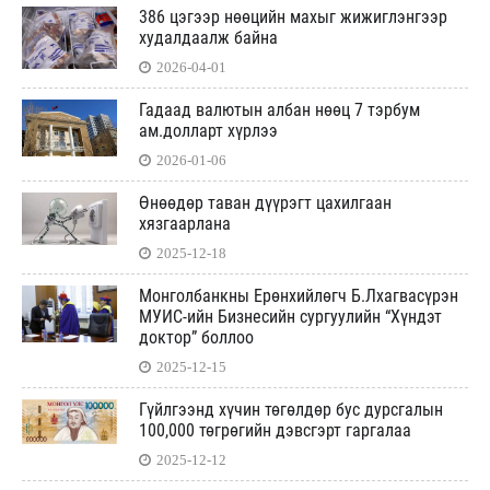
386 цэгээр нөөцийн махыг жижиглэнгээр
худалдаалж байна
2026-04-01
Гадаад валютын албан нөөц 7 тэрбум
ам.долларт хүрлээ
2026-01-06
Өнөөдөр таван дүүрэгт цахилгаан
хязгаарлана
2025-12-18
Монголбанкны Ерөнхийлөгч Б.Лхагвасүрэн
МУИС-ийн Бизнесийн сургуулийн “Хүндэт
доктор” боллоо
2025-12-15
Гүйлгээнд хүчин төгөлдөр бус дурсгалын
100,000 төгрөгийн дэвсгэрт гаргалаа
2025-12-12