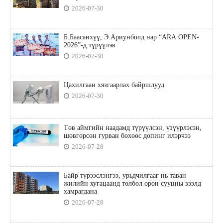
2026-07-30
Б.Баасанхүү, Э.Ариунболд нар “ARA OPEN-
2026”-д түрүүлэв
2026-07-30
Цахилгаан хязгаарлах байршлууд
2026-07-30
Төв аймгийн наадамд түрүүлсэн, үзүүрлэсэн,
шөвгөрсөн гурван бөхөөс допинг илэрчээ
2026-07-28
Байр түрээслэнгээ, урьдчилгааг нь таван
жилийн хугацаанд төлбөл орон сууцны зээлд
хамрагдана
2026-07-28