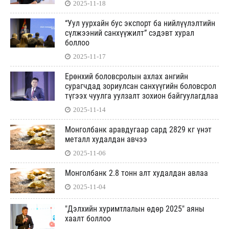
2025-11-18
“Уул уурхайн бус экспорт ба нийлүүлэлтийн
сүлжээний санхүүжилт” сэдэвт хурал
боллоо
2025-11-17
Ерөнхий боловсролын ахлах ангийн
сурагчдад зориулсан санхүүгийн боловсрол
түгээх чуулга уулзалт зохион байгуулагдлаа
2025-11-14
Монголбанк аравдугаар сард 2829 кг үнэт
металл худалдан авчээ
2025-11-06
Монголбанк 2.8 тонн алт худалдан авлаа
2025-11-04
"Дэлхийн хуримтлалын өдөр 2025" аяны
хаалт боллоо