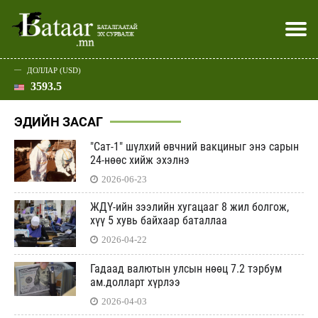
ДОЛЛАР (USD)
3593.5
Хэвлэл мэдээллээр
Батаар юу хэлэв
Эдийн засаг
Нийгэм
Дэлхий
Улс төр
Спорт
Эхлэл
Шар
ЭДИЙН ЗАСАГ
"Сат-1" шүлхий өвчний вакциныг энэ сарын
24-нөөс хийж эхэлнэ
2026-06-23
ЖДҮ-ийн зээлийн хугацааг 8 жил болгож,
хүү 5 хувь байхаар баталлаа
2026-04-22
Гадаад валютын улсын нөөц 7.2 тэрбум
ам.долларт хүрлээ
2026-04-03