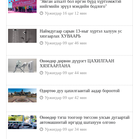
"Явган алхалт бол иргэн бүрд хүртээмжтэй
нийгмийн эрүүл мэндийн бодлого"
Уржигдар 16 цаг 12 мин
Наймдугаар сарын 13-ныг хүртэл халуун ус
хязгаарлах ХУВААРЬ
Уржигдар 09 цаг 46 мин
Өнөөдөр дөрвөн дүүрэгт ЦАХИЛГААН
ХЯЗГААРЛАНА
Уржигдар 09 цаг 44 мин
Өдөртөө дуу цахилгаантай аадар бороотой
Уржигдар 09 цаг 42 мин
Өнөөдөр тэгш тоогоор төгссөн улсын дугаартай
автомашинтай иргэдэд шатахуун олгоно
Уржигдар 09 цаг 34 мин