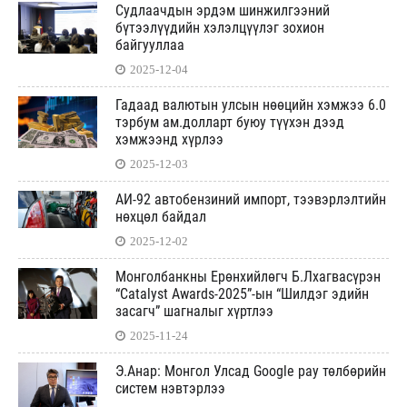
Судлаачдын эрдэм шинжилгээний
бүтээлүүдийн хэлэлцүүлэг зохион
байгууллаа
2025-12-04
Гадаад валютын улсын нөөцийн хэмжээ 6.0
тэрбум ам.долларт буюу түүхэн дээд
хэмжээнд хүрлээ
2025-12-03
АИ-92 автобензиний импорт, тээвэрлэлтийн
нөхцөл байдал
2025-12-02
Монголбанкны Ерөнхийлөгч Б.Лхагвасүрэн
“Catalyst Awards-2025”-ын “Шилдэг эдийн
засагч” шагналыг хүртлээ
2025-11-24
Э.Анар: Монгол Улсад Google pay төлбөрийн
систем нэвтэрлээ