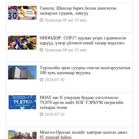
Танилц: Шинээр барих болон шинэчлэн
засварлах гудамж, замууд
Уржигдар 09 цаг 33 мин
ӨНӨӨДӨР: COP17 хурлын үеэрх сэдэвчилсэн
өдрүүд, үзвэр үйлчилгээний талаар мэдээлнэ
Уржигдар 08 цаг 32 мин
Түрээсийн орон сууцны сонгон шалгаруулалтыг
100 хувь цахимаар явуулна
2026-07-30
НӨАТ-ын II улирлын буцаан олголтоосоо
79,879 иргэн нийт НЭГ ТЭРБУМ төгрөгийн
татвараа төлөв
2026-07-30
Монгол-Оросын хилийг хамтран шалгах ажил
85 хувьтай байна