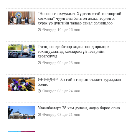
“Ногоон санхүүжилт-Хүртээмжтэй тогтвортой
хөгжилд” чуулганы бэлтгэл ажил, зорилго,
хүрэх үр дүнгийн талаар санал солилцлоо
Өчигдөр 10 цаг 26 мин
Тэгш, сондгойгоор хөдөлгөөнд оролцох
зохицуулалтад хамаарахгүй тээврийн
хэрэгслүүд
Өчигдөр 09 цаг 23 мин
ӨНӨӨДӨР: Засгийн газрын ээлжит хуралдаан
болно
Өчигдөр 08 цаг 24 мин
Улаанбаатарт 28 хэм дулаан, аадар бороо орно
Өчигдөр 08 цаг 21 мин