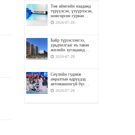
Төв аймгийн наадамд
түрүүлсэн, үзүүрлэсэн,
шөвгөрсөн гурван
бөхөөс допинг илэрчээ
2026-07-28
Байр түрээслэнгээ,
урьдчилгааг нь таван
жилийн хугацаанд
төлбөл орон сууцны
2026-07-28
зээлд хамрагдана
Сөүлийн гудамж
амралтын өдрүүдэд
автомашингүй бүс
боллоо
2026-07-28