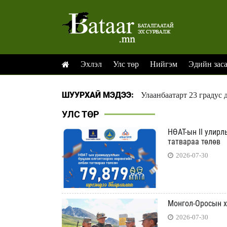
Эхлэл
Улс төр
Нийгэм
Эдийн зас
ШУУРХАЙ МЭДЭЭ:
Улаанбаатарт 23 градус 
УЛС ТӨР
НӨАТ-ын II улирл
татвараа төлөв
2026-07-30
Монгол-Оросын х
2026-07-30