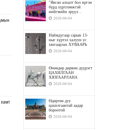
"Явган алхалт бол иргэн
бүрд хүртээмжтэй
нийгмийн эрүүл
мэндийн бодлого"
2026-08-04
адмын
Наймдугаар сарын 13-
ныг хүртэл халуун ус
хязгаарлах ХУВААРЬ
2026-08-04
Өнөөдөр дөрвөн дүүрэгт
ЦАХИЛГААН
ХЯЗГААРЛАНА
2026-08-04
Өдөртөө дуу
 хамт
цахилгаантай аадар
бороотой
2026-08-04