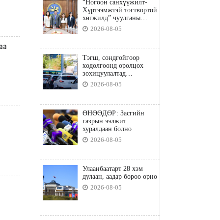
“Ногоон санхүүжилт-
Хүртээмжтэй тогтвортой
хөгжилд” чуулганы
бэлтгэл ажил, зорилго,
2026-08-05
хүрэх үр дүнгийн талаар
санал солилцлоо
аа
Тэгш, сондгойгоор
хөдөлгөөнд оролцох
зохицуулалтад
хамаарахгүй тээврийн
2026-08-05
хэрэгслүүд
ӨНӨӨДӨР: Засгийн
газрын ээлжит
хуралдаан болно
2026-08-05
Улаанбаатарт 28 хэм
дулаан, аадар бороо орно
2026-08-05