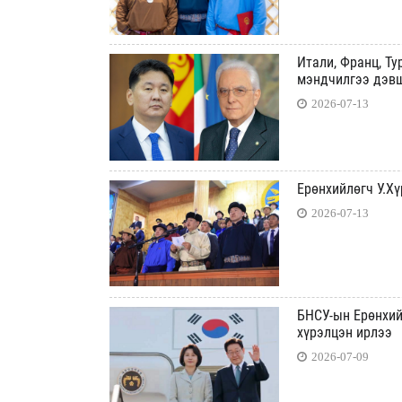
Итали, Франц, Т
мэндчилгээ дэв
2026-07-13
Ерөнхийлөгч У.Х
2026-07-13
БНСУ-ын Ерөнхий
хүрэлцэн ирлээ
2026-07-09