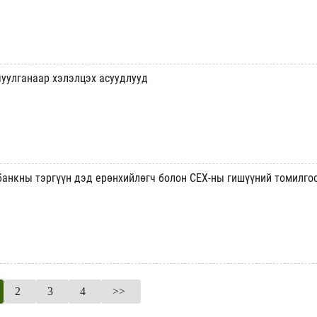
уулганаар хэлэлцэх асуудлууд
банкны тэргүүн дэд ерөнхийлөгч болон СЕХ-ны гишүүний томилго
2
3
4
>>