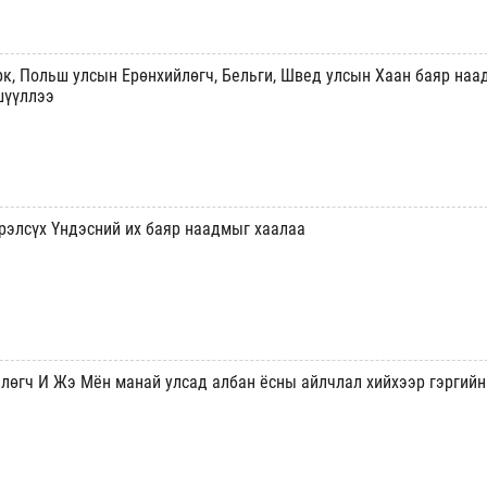
урк, Польш улсын Ерөнхийлөгч, Бельги, Швед улсын Хаан баяр на
шүүллээ
үрэлсүх Үндэсний их баяр наадмыг хаалаа
лөгч И Жэ Мён манай улсад албан ёсны айлчлал хийхээр гэргийн