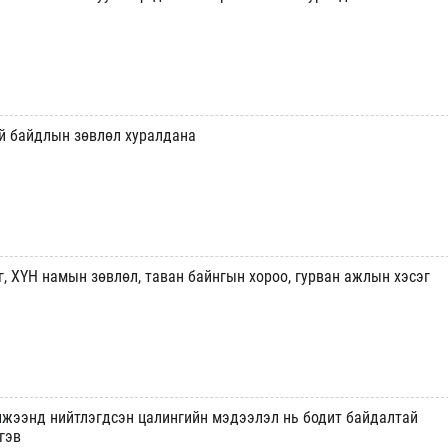
й байдлын зөвлөл хуралдана
, ХҮН намын зөвлөл, таван байнгын хороо, гурван ажлын хэсэг
лжээнд нийтлэгдсэн цалингийн мэдээлэл нь бодит байдалтай
гэв