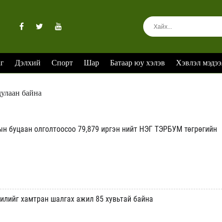
аг
Дэлхий
Спорт
Шар
Батаар юу хэлэв
Хэвлэл мэдээ
дулаан байна
ын буцаан олголтоосоо 79,879 иргэн нийт НЭГ ТЭРБУМ төгрөгийн
илийг хамтран шалгах ажил 85 хувьтай байна