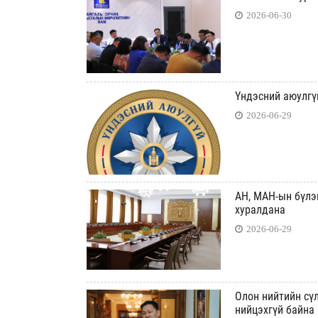
2026-06-30
Үндэсний аюулгү
2026-06-29
АН, МАН-ын бүлэг
хуралдана
2026-06-29
Олон нийтийн сү
нийцэхгүй байна 