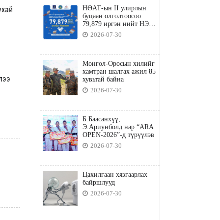
НӨАТ-ын II улирлын
ухай
буцаан олголтоосоо
79,879 иргэн нийт НЭГ
ТЭРБУМ төгрөгийн
2026-07-30
татвараа төлөв
Монгол-Оросын хилийг
хамтран шалгах ажил 85
лээ
хувьтай байна
2026-07-30
Б.Баасанхүү,
Э.Ариунболд нар “ARA
OPEN-2026”-д түрүүлэв
2026-07-30
Цахилгаан хязгаарлах
байршлууд
2026-07-30