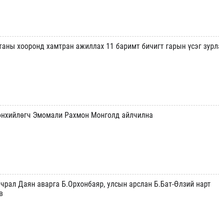
таны хооронд хамтран ажиллах 11 баримт бичигт гарын үсэг зурл
өнхийлөгч Эмомали Рахмон Монголд айлчилна
чрал Даян аварга Б.Орхонбаяр, улсын арслан Б.Бат-Өлзий нарт
в