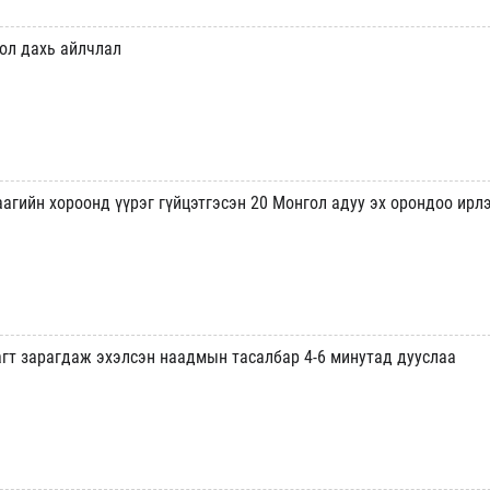
ол дахь айлчлал
агийн хороонд үүрэг гүйцэтгэсэн 20 Монгол адуу эх орондоо ирл
агт зарагдаж эхэлсэн наадмын тасалбар 4-6 минутад дууслаа