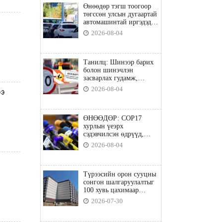
Өнөөдөр тэгш тоогоор
төгссөн улсын дугаартай
автомашинтай иргэдэд
шатахуун олгоно
2026-08-04
Танилц: Шинээр барих
болон шинэчлэн
засварлах гудамж,
замууд
2026-08-04
ээ
ӨНӨӨДӨР: COP17
хурлын үеэрх
сэдэвчилсэн өдрүүд,
үзвэр үйлчилгээний
2026-08-04
талаар мэдээлнэ
Түрээсийн орон сууцны
сонгон шалгаруулалтыг
100 хувь цахимаар
явуулна
2026-07-30