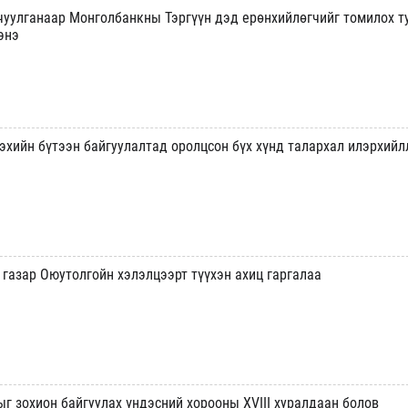
чуулганаар Монголбанкны Тэргүүн дэд ерөнхийлөгчийг томилох т
энэ
эхийн бүтээн байгуулалтад оролцсон бүх хүнд талархал илэрхийл
 газар Оюутолгойн хэлэлцээрт түүхэн ахиц гаргалаа
г зохион байгуулах үндэсний хорооны XVIII хуралдаан болов