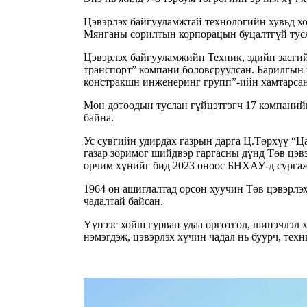
Цэвэрлэх байгууламжтай технологийн хувьд хо
Мянганы сорилтын корпорацын буцалтгүй тусл
Цэвэрлэх байгууламжийн Техник, эдийн засги
транспорт” компани боловсруулсан. Барилгын
констракшн инженеринг групп”-ийн хамтарса
Мөн дотоодын туслан гүйцэтгэгч 17 компанийн
байна.
Ус сувгийн удирдах газрын дарга Ц.Төрхүү “Ца
газар зоримог шийдвэр гаргасны дүнд Төв цэв
орчим хүнийг бид 2023 оноос БНХАУ-д сургаж 
1964 он ашиглалтад орсон хуучин Төв цэвэрлэх
чадалтай байсан.
Үүнээс хойш гурван удаа өргөтгөл, шинэчлэл 
нэмэгдэж, цэвэрлэх хүчин чадал нь буурч, техн