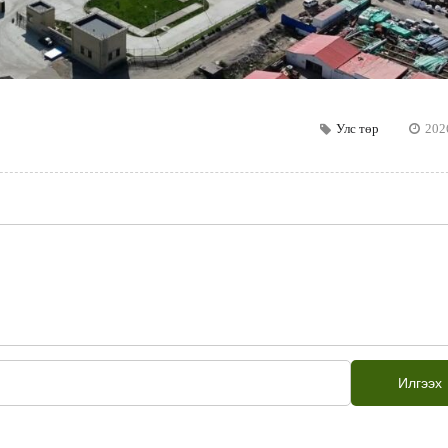
Улс төр
202
Илгээх