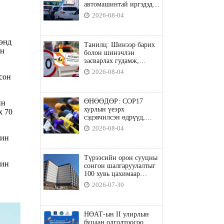
автомашинтай иргэдэд
шатахуун олгоно
2026-08-04
энд
Танилц: Шинээр барих
ин
болон шинэчлэн
засварлах гудамж,
замууд
2026-08-04
сон
ӨНӨӨДӨР: COP17
йн
хурлын үеэрх
х 70
сэдэвчилсэн өдрүүд,
үзвэр үйлчилгээний
2026-08-04
талаар мэдээлнэ
чин
Түрээсийн орон сууцны
хин
сонгон шалгаруулалтыг
100 хувь цахимаар
явуулна
2026-07-30
НӨАТ-ын II улирлын
буцаан олголтоосоо