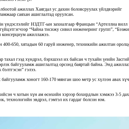
лбоотой ажиллах Хаягдал ус дахин боловсруулах үйлдвэрийг
амжаар саяхан ашиглалтад оруулсан.
йн үндэслэлийг НЗДТГ-ын захиалгаар Францын “Артеллиа вилл 
 гүйцэтгэгчээр “Чайна тисижу сивил инженеринг групп”, “Бээж
н консерциум ажиллажээ.
 400-650, хятадын 60 гаруй инженер, техникийн ажилтан оролц
р тахал гээд хүндрэл, бэрхшээл их байсан ч тухайн үеийн Засги
эрлэх байгууламж ашиглалтад орсонд баяртай байна. Энд ажилла
бэлтгэсэн” гэлээ.
 байгууламж хоногт 160-170 мянган шоо метр ус хүлээн авах хү
хийсэн ч хотын хүн ам өсөхийн хэрээр бохирдлын хэмжээ 3-5 да
ик, технологийн эвдрэл, гэмтэл их гардаг болсон юм.