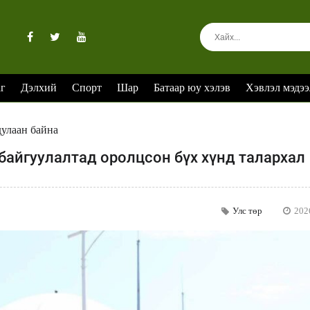
аг
Дэлхий
Спорт
Шар
Батаар юу хэлэв
Хэвлэл мэдээ
дулаан байна
байгуулалтад оролцсон бүх хүнд талархал
Улс төр
202