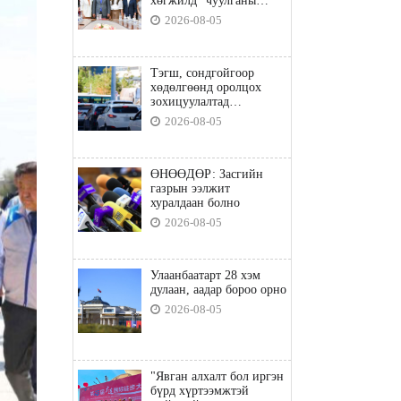
хөгжилд” чуулганы
бэлтгэл ажил, зорилго,
2026-08-05
хүрэх үр дүнгийн талаар
санал солилцлоо
Тэгш, сондгойгоор
хөдөлгөөнд оролцох
зохицуулалтад
хамаарахгүй тээврийн
2026-08-05
хэрэгслүүд
ӨНӨӨДӨР: Засгийн
газрын ээлжит
хуралдаан болно
2026-08-05
Улаанбаатарт 28 хэм
дулаан, аадар бороо орно
2026-08-05
"Явган алхалт бол иргэн
бүрд хүртээмжтэй