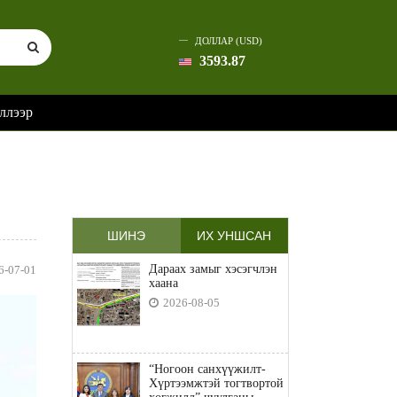
ДОЛЛАР (USD)
3593.87
ллээр
ШИНЭ
ИХ УНШСАН
Дараах замыг хэсэгчлэн
6-07-01
хаана
2026-08-05
“Ногоон санхүүжилт-
Хүртээмжтэй тогтвортой