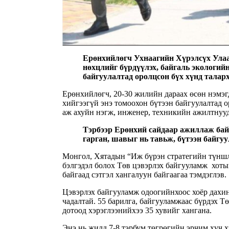
Ерөнхийлөгч Ухнаагийн Хүрэлсүх Улаа
нөхцлийг бүрдүүлэх, байгаль экологий
байгуулалтад оролцсон бүх хүнд талар
Ерөнхийлөгч, 20-30 жилийн дараах өсөн нэмэгд
хийгээгүй энэ томоохон бүтээн байгуулалтад о
аж ахуйн нэгж, инженер, техникийн ажилтнууд
Тэрбээр Ерөнхий сайдаар ажиллаж бай
гарган, шавыг нь тавьж, бүтээн байгу
Монгол, Хятадын “Иж бүрэн стратегийн түншл
бэлгэдэл болох Төв цэвэрлэх байгууламж хоты
байгаад сэтгэл хангалуун байгаагаа тэмдэглэв.
Цэвэрлэх байгууламж одоогийнхоос хоёр дахин
чадалтай. 55 барилга, байгууламжаас бүрдэх Т
дотоод хэрэглээнийхээ 35 хувийг хангана.
Энэ нь жилд 7-8 тэрбум төгрөгийн эрчим хүч х