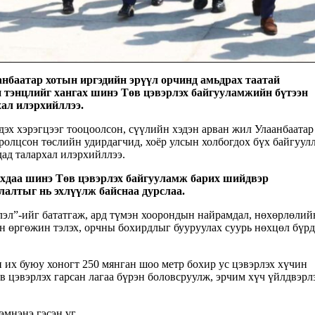
нбаатар хотын иргэдийн эрүүл орчинд амьдрах таатай
н тэнцлийг хангах шинэ Төв цэвэрлэх байгууламжийн бүтээн
хал илэрхийллээ.
эх хэрэгцээг тооцоолсон, сүүлийн хэдэн арван жил Улаанбаатар
ролцсон төслийн удирдагчид, хоёр улсын холбогдох бүх байгуулл
ад талархал илэрхийллээ.
хдаа шинэ Төв цэвэрлэх байгууламж барих шийдвэр
улалтыг нь эхлүүлж байснаа дурслаа.
эл”-ийг бататгаж, ард түмэн хоорондын найрамдал, нөхөрлөлий
н өргөжин тэлэх, орчны бохирдлыг бууруулах суурь нөхцөл бүр
 их буюу хоногт 250 мянган шоо метр бохир ус цэвэрлэх хүчин
өв цэвэрлэх гарсан лагаа бүрэн боловсруулж, эрчим хүч үйлдвэрл
эмнэнэ гэсэн үг.