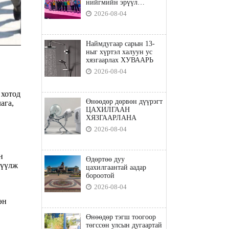
нийгмийн эрүүл
мэндийн бодлого"
2026-08-04
Наймдугаар сарын 13-
ныг хүртэл халуун ус
хязгаарлах ХУВААРЬ
2026-08-04
 хотод
Өнөөдөр дөрвөн дүүрэгт
ага,
ЦАХИЛГААН
ХЯЗГААРЛАНА
2026-08-04
н
Өдөртөө дуу
дүүлж
цахилгаантай аадар
бороотой
2026-08-04
эн
Өнөөдөр тэгш тоогоор
төгссөн улсын дугаартай