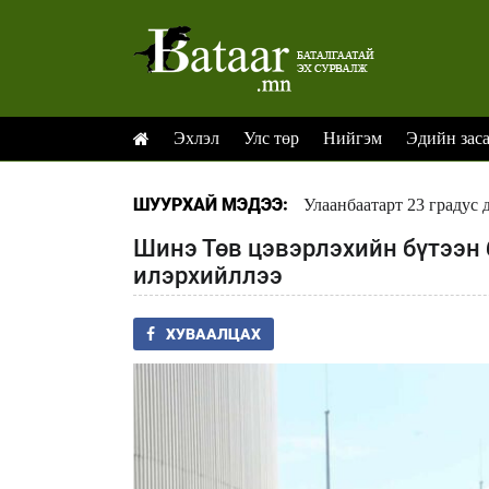
Эхлэл
Улс төр
Нийгэм
Эдийн зас
ШУУРХАЙ МЭДЭЭ:
Улаанбаатарт 23 градус 
Шинэ Төв цэвэрлэхийн бүтээн 
илэрхийллээ
ХУВААЛЦАХ