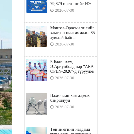
79,879 иргэн нийт НЭГ
ТЭРБУМ төгрөгийн
2026-07-30
татвараа төлөв
Монгол-Оросын хилийг
хамтран шалгах ажил 85
хувьтай байна
2026-07-30
Б.Баасанхүү,
Э.Ариунболд нар “ARA
OPEN-2026”-д түрүүлэв
2026-07-30
Цахилгаан хязгаарлах
байршлууд
2026-07-30
Төв аймгийн наадамд