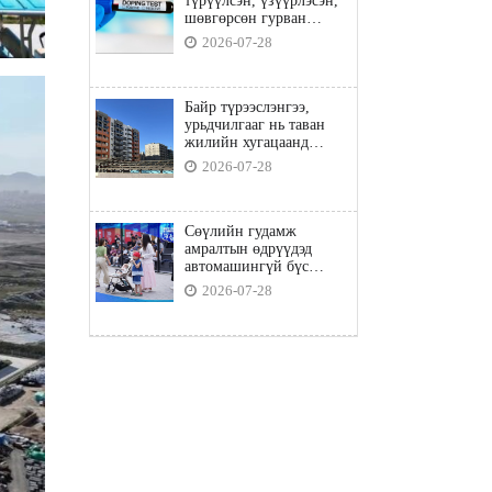
түрүүлсэн, үзүүрлэсэн,
шөвгөрсөн гурван
бөхөөс допинг илэрчээ
2026-07-28
Байр түрээслэнгээ,
урьдчилгааг нь таван
жилийн хугацаанд
төлбөл орон сууцны
2026-07-28
зээлд хамрагдана
Сөүлийн гудамж
амралтын өдрүүдэд
автомашингүй бүс
боллоо
2026-07-28