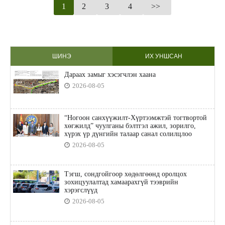
1
2
3
4
>>
ШИНЭ
ИХ УНШСАН
Дараах замыг хэсэгчлэн хаана
2026-08-05
“Ногоон санхүүжилт-Хүртээмжтэй тогтвортой
хөгжилд” чуулганы бэлтгэл ажил, зорилго,
хүрэх үр дүнгийн талаар санал солилцлоо
2026-08-05
Тэгш, сондгойгоор хөдөлгөөнд оролцох
зохицуулалтад хамаарахгүй тээврийн
хэрэгслүүд
2026-08-05