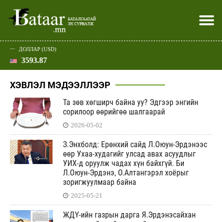
ДОЛЛАР (USD)
3593.87
Хэвлэл мэдээллээр
Батаар юу хэлэв
Эдийн засаг
Нийгэм
Дэлхий
Улс төр
Спорт
Эхлэл
Шар
ХЭВЛЭЛ МЭДЭЭЛЛЭЭР
Та зөв хөгширч байна уу? Эдгээр энгийн
сорилоор өөрийгөө шалгаарай
2026-05-02
З.Энхболд: Ерөнхий сайд Л.Оюун-Эрдэнээс
өөр Ухаа-худагийг улсад авах асуудлыг
УИХ-д оруулж чадах хүн байхгүй. Би
Л.Оюун-Эрдэнэ, О.Алтангэрэл хоёрыг
зоригжуулмаар байна
2025-05-21
ЖДҮ-ийн газрын дарга Я.Эрдэнэсайхан