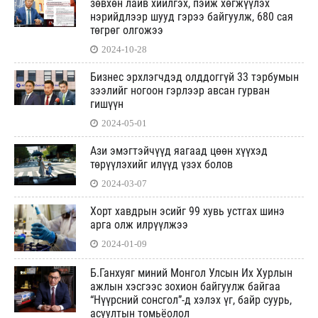
зөвхөн лайв хийлгэх, пэйж хөгжүүлэх
нэрийдлээр шууд гэрээ байгуулж, 680 сая
төгрөг олгожээ
2024-10-28
Бизнес эрхлэгчдэд олддоггүй 33 тэрбумын
зээлийг ногоон гэрлээр авсан гурван
гишүүн
2024-05-01
Ази эмэгтэйчүүд яагаад цөөн хүүхэд
төрүүлэхийг илүүд үзэх болов
2024-03-07
Хорт хавдрын эсийг 99 хувь устгах шинэ
арга олж илрүүлжээ
2024-01-09
Б.Ганхуяг миний Монгол Улсын Их Хурлын
ажлын хэсгээс зохион байгуулж байгаа
“Нүүрсний сонсгол”-д хэлэх үг, байр суурь,
асуултын томьёолол