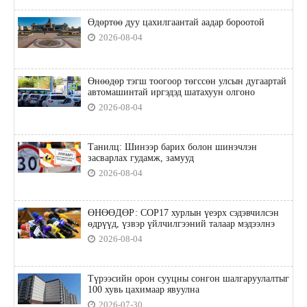
Өдөртөө дуу цахилгаантай аадар бороотой
2026-08-04
Өнөөдөр тэгш тоогоор төгссөн улсын дугаартай
автомашинтай иргэдэд шатахуун олгоно
2026-08-04
Танилц: Шинээр барих болон шинэчлэн
засварлах гудамж, замууд
2026-08-04
ӨНӨӨДӨР: COP17 хурлын үеэрх сэдэвчилсэн
өдрүүд, үзвэр үйлчилгээний талаар мэдээлнэ
2026-08-04
Түрээсийн орон сууцны сонгон шалгаруулалтыг
100 хувь цахимаар явуулна
2026-07-30