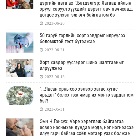
цэргийн авга ах Г.Батдэлгэр: Яагаад айлын
эрүүл саруул хүүхдийг цэрэгт авч явчихаад,
цогцос хүлээлгэж өгч байгаа юм бэ
2023-06-26
50 гаруй төрлийн хорт хавдрыг илрүүлэх
боломжтой тест бүтээжээ
2023-06-21
Хорт хавдар үүсгэдэг шинэ шалтгааныг
илрүүлжээ
2023-06-13
“...Явсан орныхоо хэлээр хагас хугас
ярьдаг“ болох гэж ямар их мөнгө зардаг юм
бэ?!
2023-05-31
Эмч Ч.Гансүх: Vape хэрэглэж байгаагаа
өсвөр насныхан дундаа мода, нэг нэгнээсээ
илүү гарч байгаа соёл мэтээр үзэх болжээ