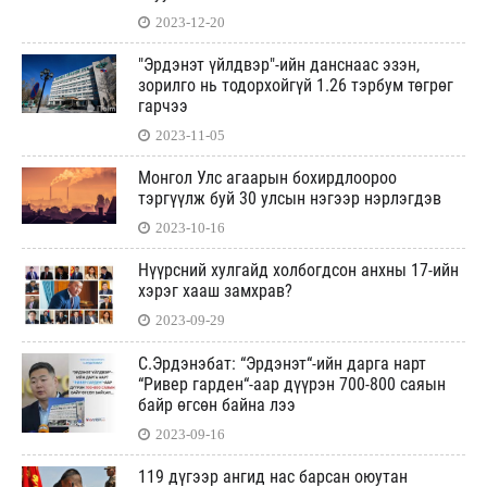
2023-12-20
"Эрдэнэт үйлдвэр"-ийн данснаас эзэн,
зорилго нь тодорхойгүй 1.26 тэрбум төгрөг
гарчээ
2023-11-05
Монгол Улс агаарын бохирдлоороо
тэргүүлж буй 30 улсын нэгээр нэрлэгдэв
2023-10-16
Нүүрсний хулгайд холбогдсон анхны 17-ийн
хэрэг хааш замхрав?
2023-09-29
С.Эрдэнэбат: “Эрдэнэт“-ийн дарга нарт
“Ривер гарден“-аар дүүрэн 700-800 саяын
байр өгсөн байна лээ
2023-09-16
119 дүгээр ангид нас барсан оюутан