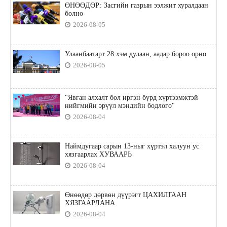
ӨНӨӨДӨР: Засгийн газрын ээлжит хуралдаан
болно
2026-08-05
Улаанбаатарт 28 хэм дулаан, аадар бороо орно
2026-08-05
"Явган алхалт бол иргэн бүрд хүртээмжтэй
нийгмийн эрүүл мэндийн бодлого"
2026-08-04
Наймдугаар сарын 13-ныг хүртэл халуун ус
хязгаарлах ХУВААРЬ
2026-08-04
Өнөөдөр дөрвөн дүүрэгт ЦАХИЛГААН
ХЯЗГААРЛАНА
2026-08-04