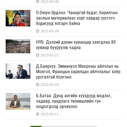
2023-05-30
О.Оюун-Эрдэнэ: Чанаргүй будаг, барилгын
заслын материалаас хорт хавдар үүсгэгч
бодисууд ялгарч байна
2023-05-29
НҮБ: Дэлхий дахин хуванцар хаягдлаа 80
хувиар бууруулж чадна
2023-05-21
Д.Баярхүү: Эммануэл Макроны айлчлал нь
Монгол, Францын харилцан айлчлалыг хоёр
урсгалтай болгоно
2023-05-18
Б.Батаа: Дунд ангийн хүүхдүүд мэдлэг,
чадвар, хандлага төлөвшлийн гүн
хоцрогдолд орчихлоо
2023-05-11