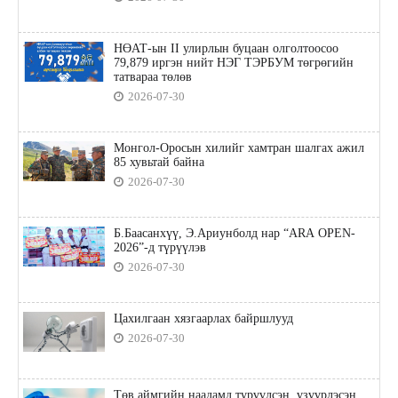
НӨАТ-ын II улирлын буцаан олголтоосоо
79,879 иргэн нийт НЭГ ТЭРБУМ төгрөгийн
татвараа төлөв
2026-07-30
Монгол-Оросын хилийг хамтран шалгах ажил
85 хувьтай байна
2026-07-30
Б.Баасанхүү, Э.Ариунболд нар “ARA OPEN-
2026”-д түрүүлэв
2026-07-30
Цахилгаан хязгаарлах байршлууд
2026-07-30
Төв аймгийн наадамд түрүүлсэн, үзүүрлэсэн,