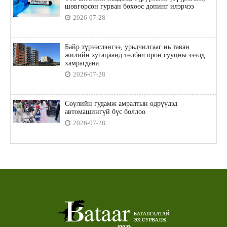
шөвгөрсөн гурван бөхөөс допинг илэрчээ
2026-07-28
Байр түрээслэнгээ, урьдчилгааг нь таван
жилийн хугацаанд төлбөл орон сууцны зээлд
хамрагдана
2026-07-28
Сөүлийн гудамж амралтын өдрүүдэд
автомашингүй бүс боллоо
2026-07-28