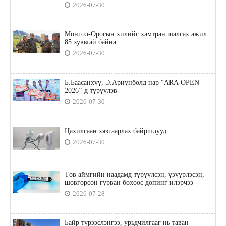
2026-07-30
Монгол-Оросын хилийг хамтран шалгах ажил
85 хувьтай байна
2026-07-30
Б.Баасанхүү, Э.Ариунболд нар “ARA OPEN-
2026”-д түрүүлэв
2026-07-30
Цахилгаан хязгаарлах байршлууд
2026-07-30
Төв аймгийн наадамд түрүүлсэн, үзүүрлэсэн,
шөвгөрсөн гурван бөхөөс допинг илэрчээ
2026-07-28
Байр түрээслэнгээ, урьдчилгааг нь таван