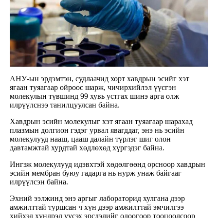
АНУ-ын эрдэмтэн, судлаачид хорт хавдрын эсийг хэт
ягаан туяагаар ойроос шарж, чичирхийлэл үүсгэн
молекулын түвшинд 99 хувь устгах шинэ арга олж
илрүүлснээ танилцуулсан байна.
Хавдрын эсийн молекулыг хэт ягаан туяагаар шарахад
плазмын долгион гэдэг урвал явагддаг, энэ нь эсийн
молекулууд нааш, цааш далайн түрлэг шиг олон
давтамжтай хурдтай хөдлөхөд хүргэдэг байна.
Ингэж молекулууд идэвхтэй хөдөлгөөнд орсноор хавдрын
эсийн мембран буюу гадарга нь нурж унаж байгааг
илрүүлсэн байна.
Эхний ээлжинд энэ аргыг лабораторид хулгана дээр
амжилттай туршсан ч хүн дээр амжилттай эмчилгээ
хийхэд хүндрэл үүсэх эрсдэлийг одоогоор тооцоолсоор