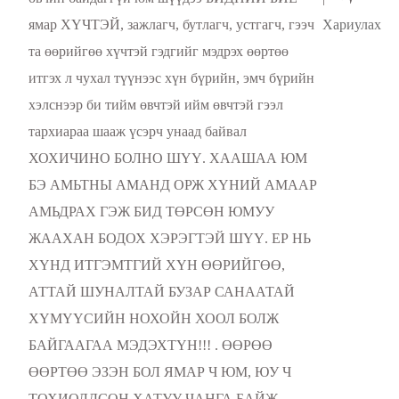
ямар ХҮЧТЭЙ, зажлагч, бутлагч, устгагч, гээч
Хариулах
та өөрийгөө хүчтэй гэдгийг мэдрэх өөртөө
итгэх л чухал түүнээс хүн бүрийн, эмч бүрийн
хэлснээр би тийм өвчтэй ийм өвчтэй гээл
тархиараа шааж үсэрч унаад байвал
ХОХИЧИНО БОЛНО ШҮҮ. ХААШАА ЮМ
БЭ АМЬТНЫ АМАНД ОРЖ ХҮНИЙ АМААР
АМЬДРАХ ГЭЖ БИД ТӨРСӨН ЮМУУ
ЖААХАН БОДОХ ХЭРЭГТЭЙ ШҮҮ. ЕР НЬ
ХҮНД ИТГЭМТГИЙ ХҮН ӨӨРИЙГӨӨ,
АТТАЙ ШУНАЛТАЙ БУЗАР САНААТАЙ
ХҮМҮҮСИЙН НОХОЙН ХООЛ БОЛЖ
БАЙГААГАА МЭДЭХТҮН!!! . ӨӨРӨӨ
ӨӨРТӨӨ ЭЗЭН БОЛ ЯМАР Ч ЮМ, ЮУ Ч
ТОХИОЛДСОН ХАТУУ ЧАНГА БАЙЖ