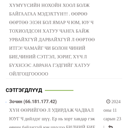
ХҮМҮҮСИЙН НОХОЙН ХООЛ БОЛЖ
БАЙГААГАА МЭДЭХТҮН!!! . ӨӨРӨӨ
ӨӨРТӨӨ ЭЗЭН БОЛ ЯМАР Ч ЮМ, ЮУ Ч
ТОХИОЛДСОН ХАТУУ ЧАНГА БАЙЖ
УРВАЙХГҮЙ ДАРВАЙХГҮЙ Л ӨӨРТӨӨ
ИТГЭ! ЧАМАЙГ ЧИ БОЛОН ЧИНИЙ
БИЕ,ЧИНИЙ СЭТГЭЛ, ЗОРИГ, ХҮЧ Л
БҮХНЭЭС АВРАНА ГЭДГИЙГ ХАТУУ
ОЙЛГОЦГООООО
СЭТГЭГДЛҮҮД
Зочин (66.181.177.42)
2024
ХҮН ӨӨРИЙГӨӨ Л УДИРДАЖ ЧАДВАЛ
оны 11
ЮУГ Ч дийлдэг шүү. Ер нь хорт хавдар гэж
сарын 23
өвчин байдаггүй юм шүүдээ БИДНИЙ БИЕ
|