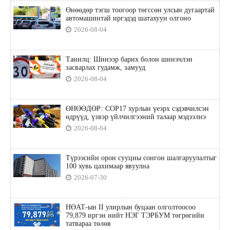
Өнөөдөр тэгш тоогоор төгссөн улсын дугаартай
автомашинтай иргэдэд шатахуун олгоно
2026-08-04
Танилц: Шинээр барих болон шинэчлэн
засварлах гудамж, замууд
2026-08-04
ӨНӨӨДӨР: COP17 хурлын үеэрх сэдэвчилсэн
өдрүүд, үзвэр үйлчилгээний талаар мэдээлнэ
2026-08-04
Түрээсийн орон сууцны сонгон шалгаруулалтыг
100 хувь цахимаар явуулна
2026-07-30
НӨАТ-ын II улирлын буцаан олголтоосоо
79,879 иргэн нийт НЭГ ТЭРБУМ төгрөгийн
татвараа төлөв