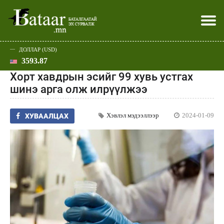
ДОЛЛАР (USD)
3593.87
Хэвлэл мэдээллээр
Батаар юу хэлэв
Эдийн засаг
Нийгэм
Дэлхий
Улс төр
Спорт
Эхлэл
Шар
Хорт хавдрын эсийг 99 хувь устгах
шинэ арга олж илрүүлжээ
Хэвлэл мэдээллээр
2024-01-09
ХУВААЛЦАХ