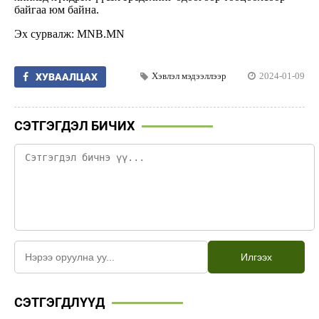
байгаа юм байна.
Эх сурвалж: MNB.MN
Хэвлэл мэдээллээр
2024-01-09
ХУВААЛЦАХ
СЭТГЭГДЭЛ БИЧИХ
Илгээх
СЭТГЭГДЛҮҮД