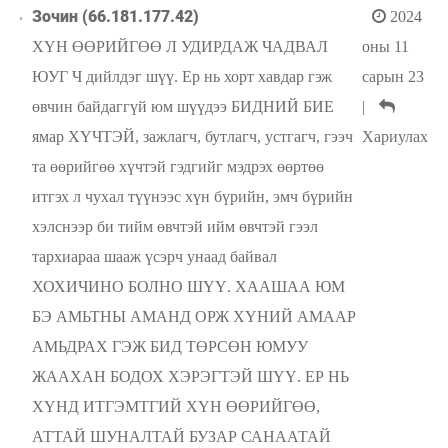
Зочин (66.181.177.42)
2024
ХҮН ӨӨРИЙГӨӨ Л УДИРДАЖ ЧАДВАЛ
оны 11
ЮУГ Ч дийлдэг шүү. Ер нь хорт хавдар гэж
сарын 23
өвчин байдаггүй юм шүүдээ БИДНИЙ БИЕ
|
ямар ХҮЧТЭЙ, зажлагч, бутлагч, устгагч, гээч
Хариулах
та өөрийгөө хүчтэй гэдгийг мэдрэх өөртөө
итгэх л чухал түүнээс хүн бүрийн, эмч бүрийн
хэлснээр би тийм өвчтэй ийм өвчтэй гээл
тархиараа шааж үсэрч унаад байвал
ХОХИЧИНО БОЛНО ШҮҮ. ХААШАА ЮМ
БЭ АМЬТНЫ АМАНД ОРЖ ХҮНИЙ АМААР
АМЬДРАХ ГЭЖ БИД ТӨРСӨН ЮМУУ
ЖААХАН БОДОХ ХЭРЭГТЭЙ ШҮҮ. ЕР НЬ
ХҮНД ИТГЭМТГИЙ ХҮН ӨӨРИЙГӨӨ,
АТТАЙ ШУНАЛТАЙ БУЗАР САНААТАЙ