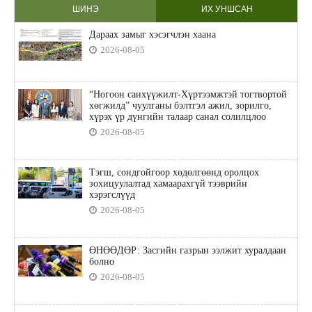
ШИНЭ
ИХ УНШСАН
Дараах замыг хэсэгчлэн хаана
2026-08-05
“Ногоон санхүүжилт-Хүртээмжтэй тогтвортой
хөгжилд” чуулганы бэлтгэл ажил, зорилго,
хүрэх үр дүнгийн талаар санал солилцлоо
2026-08-05
Тэгш, сондгойгоор хөдөлгөөнд оролцох
зохицуулалтад хамаарахгүй тээврийн
хэрэгслүүд
2026-08-05
ӨНӨӨДӨР: Засгийн газрын ээлжит хуралдаан
болно
2026-08-05