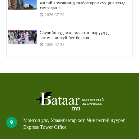
жилийн хугацаанд төлбөл орон сууцны зээлд
хамрагдана
2026-07-28
Сөүлийн гудамж амралтын өдрүүдэд
автомашингүй бүс боллоо
2026-07-28
Монгол улс, Улаанбаатар хот, Чингэлтэй дүүрэг,
Express Tower Office