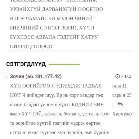
УРВАЙХГҮЙ ДАРВАЙХГҮЙ Л ӨӨРТӨӨ
ИТГЭ! ЧАМАЙГ ЧИ БОЛОН ЧИНИЙ
БИЕ,ЧИНИЙ СЭТГЭЛ, ЗОРИГ, ХҮЧ Л
БҮХНЭЭС АВРАНА ГЭДГИЙГ ХАТУУ
ОЙЛГОЦГООООО
СЭТГЭГДЛҮҮД
Зочин (66.181.177.42)
2024
ХҮН ӨӨРИЙГӨӨ Л УДИРДАЖ ЧАДВАЛ
оны 11
ЮУГ Ч дийлдэг шүү. Ер нь хорт хавдар гэж
сарын 23
өвчин байдаггүй юм шүүдээ БИДНИЙ БИЕ
|
ямар ХҮЧТЭЙ, зажлагч, бутлагч, устгагч, гээч
Хариулах
та өөрийгөө хүчтэй гэдгийг мэдрэх өөртөө
итгэх л чухал түүнээс хүн бүрийн, эмч бүрийн