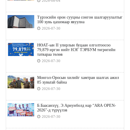
2026-08-04
Түрээсийн орон сууцны сонгон шалгаруулалтыг
100 хувь цахимаар явуулна
2026-07-30
НӨАТ-ын II улирлын буцаан олголтоосоо
79,879 иргэн нийт НЭГ ТЭРБУМ төгрөгийн
татвараа төлөв
2026-07-30
Монгол-Оросын хилийг хамтран шалгах ажил
85 хувьтай байна
2026-07-30
Б.Баасанхүү, Э.Ариунболд нар “ARA OPEN-
2026”-д түрүүлэв
2026-07-30