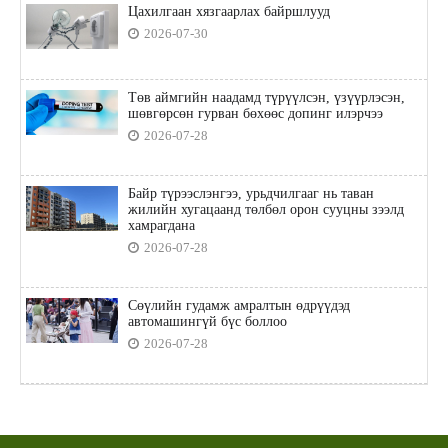
Цахилгаан хязгаарлах байршлууд
2026-07-30
Төв аймгийн наадамд түрүүлсэн, үзүүрлэсэн,
шөвгөрсөн гурван бөхөөс допинг илэрчээ
2026-07-28
Байр түрээслэнгээ, урьдчилгааг нь таван
жилийн хугацаанд төлбөл орон сууцны зээлд
хамрагдана
2026-07-28
Сөүлийн гудамж амралтын өдрүүдэд
автомашингүй бүс боллоо
2026-07-28