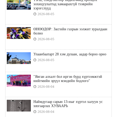
зохицуулалтад хамаарахгүй тээврийн
хэрэгслүүд
2026-08-05
ӨНӨӨДӨР: Засгийн газрын ээлжит хуралдаан
болно
2026-08-05
Улаанбаатарт 28 хэм дулаан, аадар бороо орно
2026-08-05
"Явган алхалт бол иргэн бүрд хүртээмжтэй
нийгмийн эрүүл мэндийн бодлого"
2026-08-04
Наймдугаар сарын 13-ныг хүртэл халуун ус
хязгаарлах ХУВААРЬ
2026-08-04