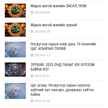
Модон могой жилийн ЗАСАЛ, НОМ
2025-03-06
Модон могой жилийн зурхай
2025-02-28
Нэгдүгээр сарын хоёр дахь 10 хоногийн
ЦАГ АГААРЫН ТӨЛӨВ
2025-01-13
ЗУРХАЙ: 2025 ОНД ТАНЫГ ЮУ ХҮЛЭЭЖ
БАЙНА ВЭ?
2025-01-01
Цаг агаар: Нэгдүгээр сарын сүүлээр
хүйтний эрч чангарч, дунджаас хүйтэн
байна
2024-12-30