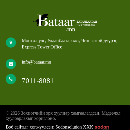
Монгол улс, Улаанбаатар хот, Чингэлтэй дүүрэг,
Express Tower Office
info@bataar.mn
7011-8081
© 2026 Зохиогчийн эрх хуулиар хамгаалагдсан. Мэдээлэл
хуулбарлахыг хориглоно.
Вэб сайтыг хөгжүүлсэн: Sodonsolution ХХК