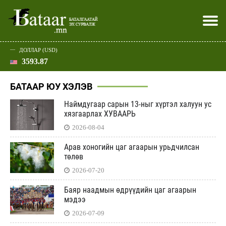
ДОЛЛАР (USD)
3593.87
Хэвлэл мэдээллээр
Батаар юу хэлэв
Эдийн засаг
Нийгэм
Дэлхий
Улс төр
Спорт
Эхлэл
Шар
БАТААР ЮУ ХЭЛЭВ
Наймдугаар сарын 13-ныг хүртэл халуун ус
хязгаарлах ХУВААРЬ
2026-08-04
Арав хоногийн цаг агаарын урьдчилсан
төлөв
2026-07-20
Баяр наадмын өдрүүдийн цаг агаарын
мэдээ
2026-07-09