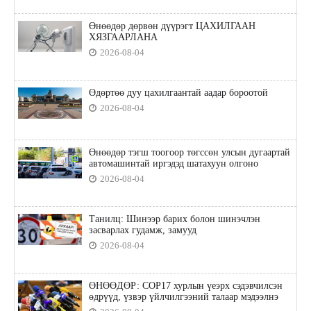
Өнөөдөр дөрвөн дүүрэгт ЦАХИЛГААН
ХЯЗГААРЛАНА
2026-08-04
Өдөртөө дуу цахилгаантай аадар бороотой
2026-08-04
Өнөөдөр тэгш тоогоор төгссөн улсын дугаартай
автомашинтай иргэдэд шатахуун олгоно
2026-08-04
Танилц: Шинээр барих болон шинэчлэн
засварлах гудамж, замууд
2026-08-04
ӨНӨӨДӨР: COP17 хурлын үеэрх сэдэвчилсэн
өдрүүд, үзвэр үйлчилгээний талаар мэдээлнэ