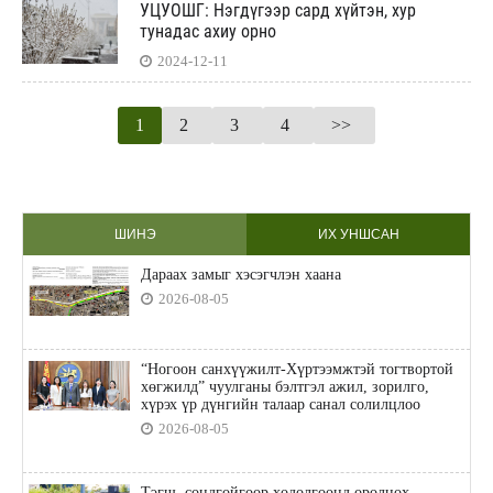
УЦУОШГ: Нэгдүгээр сард хүйтэн, хур
тунадас ахиу орно
2024-12-11
1
2
3
4
>>
ШИНЭ
ИХ УНШСАН
Дараах замыг хэсэгчлэн хаана
2026-08-05
“Ногоон санхүүжилт-Хүртээмжтэй тогтвортой
хөгжилд” чуулганы бэлтгэл ажил, зорилго,
хүрэх үр дүнгийн талаар санал солилцлоо
2026-08-05
Тэгш, сондгойгоор хөдөлгөөнд оролцох