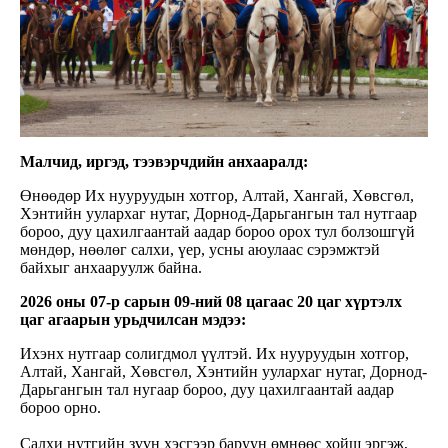
Малчид, иргэд, тээвэрчдийн анхааралд:
Өнөөдөр Их нууруудын хотгор, Алтай, Хангай, Хөвсгөл,
Хэнтийн уулархаг нутаг, Дорнод-Дарьгангын тал нутгаар
бороо, дуу цахилгаантай аадар бороо орох тул болзошгүй
мөндөр, нөөлөг салхи, үер, усны аюулаас сэрэмжтэй
байхыг анхааруулж байна.
2026 оны 07-р сарын 09-ний 08 цагаас 20 цаг хүртэлх
цаг агаарын урьдчилсан мэдээ:
Ихэнх нутгаар солигдмол үүлтэй. Их нууруудын хотгор,
Алтай, Хангай, Хөвсгөл, Хэнтийн уулархаг нутаг, Дорнод-
Дарьгангын тал нугаар бороо, дуу цахилгаантай аадар
бороо орно.
Салхи нутгийн зүүн хэсгээр баруун өмнөөс хойш эргэж,