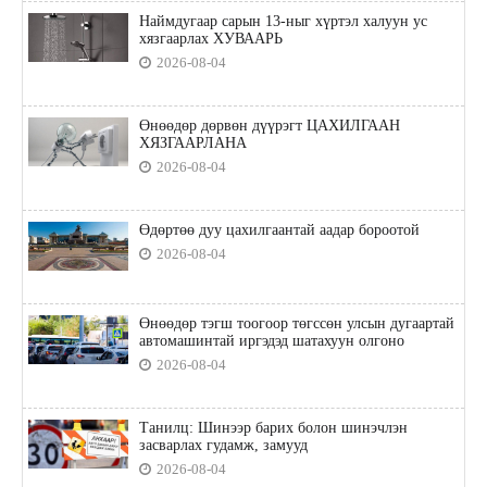
Наймдугаар сарын 13-ныг хүртэл халуун ус
хязгаарлах ХУВААРЬ
2026-08-04
Өнөөдөр дөрвөн дүүрэгт ЦАХИЛГААН
ХЯЗГААРЛАНА
2026-08-04
Өдөртөө дуу цахилгаантай аадар бороотой
2026-08-04
Өнөөдөр тэгш тоогоор төгссөн улсын дугаартай
автомашинтай иргэдэд шатахуун олгоно
2026-08-04
Танилц: Шинээр барих болон шинэчлэн
засварлах гудамж, замууд
2026-08-04