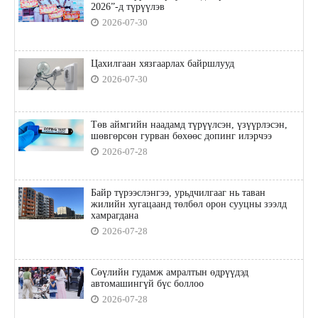
2026”-д түрүүлэв
2026-07-30
Цахилгаан хязгаарлах байршлууд
2026-07-30
Төв аймгийн наадамд түрүүлсэн, үзүүрлэсэн,
шөвгөрсөн гурван бөхөөс допинг илэрчээ
2026-07-28
Байр түрээслэнгээ, урьдчилгааг нь таван
жилийн хугацаанд төлбөл орон сууцны зээлд
хамрагдана
2026-07-28
Сөүлийн гудамж амралтын өдрүүдэд
автомашингүй бүс боллоо
2026-07-28