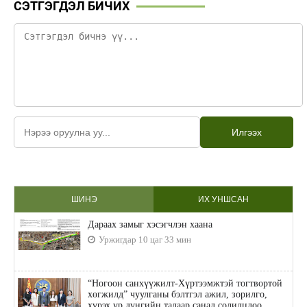
СЭТГЭГДЭЛ БИЧИХ
Илгээх
ШИНЭ
ИХ УНШСАН
Дараах замыг хэсэгчлэн хаана
Уржигдар 10 цаг 33 мин
“Ногоон санхүүжилт-Хүртээмжтэй тогтвортой
хөгжилд” чуулганы бэлтгэл ажил, зорилго,
хүрэх үр дүнгийн талаар санал солилцлоо