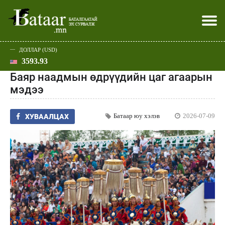
ДОЛЛАР (USD)
3593.93
Хэвлэл мэдээллээр
Батаар юу хэлэв
Эдийн засаг
Нийгэм
Дэлхий
Улс төр
Спорт
Эхлэл
Шар
Баяр наадмын өдрүүдийн цаг агаарын
мэдээ
Батаар юу хэлэв
2026-07-09
ХУВААЛЦАХ