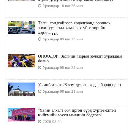
Уржигдар 10 цаг 26 мин
Тэгш, сондгойгоор хөдөлгөөнд оролцох
зохицуулалтад хамаарахгүй тээврийн
хэрэгслүүд
Уржигдар 09 цаг 23 мин
ӨНӨӨДӨР: Засгийн газрын ээлжит хуралдаан
болно
Уржигдар 08 цаг 24 мин
Улаанбаатарт 28 хэм дулаан, аадар бороо орно
Уржигдар 08 цаг 21 мин
"Явган алхалт бол иргэн бүрд хүртээмжтэй
нийгмийн эрүүл мэндийн бодлого"
2026-08-04