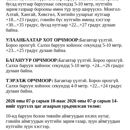
бусад нутгаар баруунаас секундэд 5-10 метр, нутгийн
зарим газраар борооны өмнө түр зуур ширүүснэ. Монгол-
Алтай, Хангай, Хөвсгөл, Хэнтийн уулархаг нутгаар
+18...+23 градус, говийн бүс нутгийн өмнөд хэсгээр
+30...+35 градус, бусад нутгаар +22...+27 градус дулаан
байна.
УЛААНБААТАР ХОТ ОРЧМООР:
Багавтар үүлтэй.
Бороо орохгүй. Салхи баруун хойноос секундэд 5-10 метр.
+23...+25 градус дулаан байна.
БАГАНУУР ОРЧМООР:
Багавтар үүлтэй. Бороо орохгүй.
Салхи баруун хойноос секундэд 5-10 метр. +24...+26 градус
дулаан байна.
ТЭРЭЛЖ ОРЧМООР:
Багавтар үүлтэй. Бороо орохгүй.
Салхи баруун хойноос секундэд 4-9 метр. +22...+24 градус
дулаан байна.
2026 оны 07-р сарын 10-наас 2026 оны 07-р сарын 14-
нийг хүртэлх
цаг агаарын урьдчилсан төлөв:
10-нд баруун болон төвийн аймгуудын ихэнх нутаг,
говийн аймгуудын нутгийн зарим газар, зүүн аймгуудын
нутгийн зүүн хэсгээр,