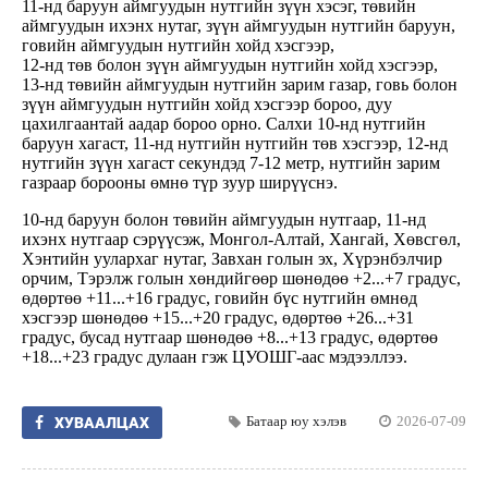
11-нд баруун аймгуудын нутгийн зүүн хэсэг, төвийн
аймгуудын ихэнх нутаг, зүүн аймгуудын нутгийн баруун,
говийн аймгуудын нутгийн хойд хэсгээр,
12-нд төв болон зүүн аймгуудын нутгийн хойд хэсгээр,
13-нд төвийн аймгуудын нутгийн зарим газар, говь болон
зүүн аймгуудын нутгийн хойд хэсгээр бороо, дуу
цахилгаантай аадар бороо орно. Салхи 10-нд нутгийн
баруун хагаст, 11-нд нутгийн нутгийн төв хэсгээр, 12-нд
нутгийн зүүн хагаст секундэд 7-12 метр, нутгийн зарим
газраар борооны өмнө түр зуур ширүүснэ.
10-нд баруун болон төвийн аймгуудын нутгаар, 11-нд
ихэнх нутгаар сэрүүсэж, Монгол-Алтай, Хангай, Хөвсгөл,
Хэнтийн уулархаг нутаг, Завхан голын эх, Хүрэнбэлчир
орчим, Тэрэлж голын хөндийгөөр шөнөдөө +2...+7 градус,
өдөртөө +11...+16 градус, говийн бүс нутгийн өмнөд
хэсгээр шөнөдөө +15...+20 градус, өдөртөө +26...+31
градус, бусад нутгаар шөнөдөө +8...+13 градус, өдөртөө
+18...+23 градус дулаан гэж ЦУОШГ-аас мэдээллээ.
Батаар юу хэлэв
2026-07-09
ХУВААЛЦАХ