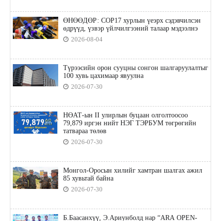
ӨНӨӨДӨР: COP17 хурлын үеэрх сэдэвчилсэн
өдрүүд, үзвэр үйлчилгээний талаар мэдээлнэ
2026-08-04
Түрээсийн орон сууцны сонгон шалгаруулалтыг
100 хувь цахимаар явуулна
2026-07-30
НӨАТ-ын II улирлын буцаан олголтоосоо
79,879 иргэн нийт НЭГ ТЭРБУМ төгрөгийн
татвараа төлөв
2026-07-30
Монгол-Оросын хилийг хамтран шалгах ажил
85 хувьтай байна
2026-07-30
Б.Баасанхүү, Э.Ариунболд нар “ARA OPEN-