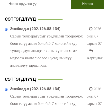
Илгээх
СЭТГЭГДЛҮҮД
Энхболд.х (202.126.88.134)
2026
Сарын температурыг урьдчилан тооцоолох
оны 07
бөөн илүү ажил болой.5-7 хоногийн хур
сарын 07
|
тунадас,дулааныг,салхины хүчийн хамт
мэдээлж байвал болоо.Бусад нь илүү
Хариулах
ажил,илүү зардал юм.
СЭТГЭГДЛҮҮД
Энхболд.х (202.126.88.134)
2026
Сарын температурыг урьдчилан тооцоолох
оны 07
бөөн илүү ажил болой.5-7 хоногийн хур
сарын 07
|