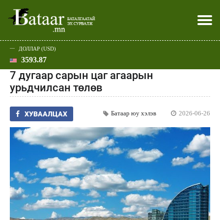
ДОЛЛАР (USD)
3593.87
Хэвлэл мэдээллээр
Батаар юу хэлэв
Эдийн засаг
Нийгэм
Дэлхий
Улс төр
Спорт
Эхлэл
Шар
7 дугаар сарын цаг агаарын
урьдчилсан төлөв
Батаар юу хэлэв
2026-06-26
ХУВААЛЦАХ