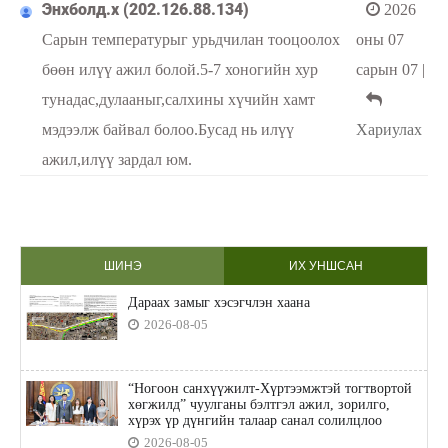
Энхболд.х (202.126.88.134)
2026
Сарын температурыг урьдчилан тооцоолох
оны 07
бөөн илүү ажил болой.5-7 хоногийн хур
сарын 07
|
тунадас,дулааныг,салхины хүчийн хамт
мэдээлж байвал болоо.Бусад нь илүү
Хариулах
ажил,илүү зардал юм.
ШИНЭ
ИХ УНШСАН
Дараах замыг хэсэгчлэн хаана
2026-08-05
“Ногоон санхүүжилт-Хүртээмжтэй тогтвортой
хөгжилд” чуулганы бэлтгэл ажил, зорилго,
хүрэх үр дүнгийн талаар санал солилцлоо
2026-08-05