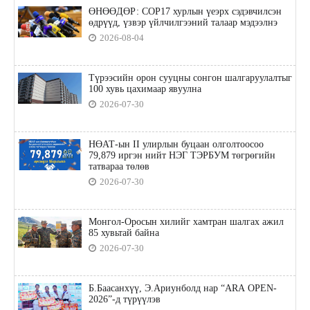
ӨНӨӨДӨР: COP17 хурлын үеэрх сэдэвчилсэн
өдрүүд, үзвэр үйлчилгээний талаар мэдээлнэ
2026-08-04
Түрээсийн орон сууцны сонгон шалгаруулалтыг
100 хувь цахимаар явуулна
2026-07-30
НӨАТ-ын II улирлын буцаан олголтоосоо
79,879 иргэн нийт НЭГ ТЭРБУМ төгрөгийн
татвараа төлөв
2026-07-30
Монгол-Оросын хилийг хамтран шалгах ажил
85 хувьтай байна
2026-07-30
Б.Баасанхүү, Э.Ариунболд нар “ARA OPEN-
2026”-д түрүүлэв