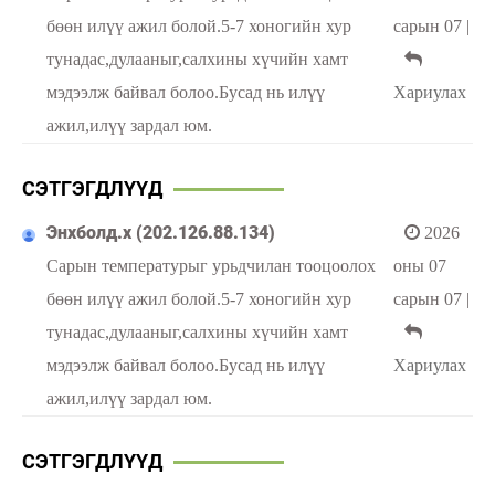
бөөн илүү ажил болой.5-7 хоногийн хур
сарын 07
|
тунадас,дулааныг,салхины хүчийн хамт
мэдээлж байвал болоо.Бусад нь илүү
Хариулах
ажил,илүү зардал юм.
СЭТГЭГДЛҮҮД
Энхболд.х (202.126.88.134)
2026
Сарын температурыг урьдчилан тооцоолох
оны 07
бөөн илүү ажил болой.5-7 хоногийн хур
сарын 07
|
тунадас,дулааныг,салхины хүчийн хамт
мэдээлж байвал болоо.Бусад нь илүү
Хариулах
ажил,илүү зардал юм.
СЭТГЭГДЛҮҮД