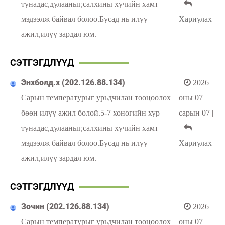
тунадас,дулааныг,салхины хүчийн хамт
мэдээлж байвал болоо.Бусад нь илүү
Хариулах
ажил,илүү зардал юм.
СЭТГЭГДЛҮҮД
Энхболд.х (202.126.88.134)
2026
Сарын температурыг урьдчилан тооцоолох
оны 07
бөөн илүү ажил болой.5-7 хоногийн хур
сарын 07
|
тунадас,дулааныг,салхины хүчийн хамт
мэдээлж байвал болоо.Бусад нь илүү
Хариулах
ажил,илүү зардал юм.
СЭТГЭГДЛҮҮД
Зочин (202.126.88.134)
2026
Сарын температурыг урьдчилан тооцоолох
оны 07