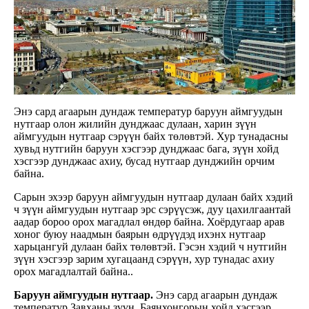
Энэ сард агаарын дундаж температур баруун аймгуудын
нутгаар олон жилийн дунджаас дулаан, харин зүүн
аймгуудын нутгаар сэрүүн байх төлөвтэй. Хур тунадасны
хувьд нутгийн баруун хэсгээр дунджаас бага, зүүн хойд
хэсгээр дунджаас ахиу, бусад нутгаар дунджийн орчим
байна.
Сарын эхээр баруун аймгуудын нутгаар дулаан байх хэдий
ч зүүн аймгуудын нутгаар эрс сэрүүсэж, дуу цахилгаантай
аадар бороо орох магадлал өндөр байна. Хоёрдугаар арав
хоног буюу наадмын баярын өдрүүдэд ихэнх нутгаар
харьцангуй дулаан байх төлөвтэй. Гэсэн хэдий ч нутгийн
зүүн хэсгээр зарим хугацаанд сэрүүн, хур тунадас ахиу
орох магадлалтай байна..
Баруун аймгуудын нутгаар.
Энэ сард агаарын дундаж
температур Завханы зүүн, Баянхонгорын хойд хэсгээр