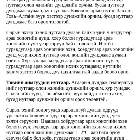
нутгаар олон жилийн дунджийн орчим, бусад нутгаар
дунджаас дулаан, хур тунадас Баянхонгорын нутаг, Завхан,
Говь–Алтайн зүүн хэсгээр дунджийн орчим, бусад нутгаар
дунджаас бага орох төлөвтэй.
Сарын эхээр ихэнх нутгаар дулаан байх хэдий ч нэгдүгээр
арав хоногийн дунд, хоёр болон гуравдугаар арав
хоногийн сүүл үеэр сэрүүн байх төлөвтэй. Нэг ба
гуравдугаар арав хоногийн эхэн, хоёрдугаар арав хоногийн
дунд үеэр ихэнх нутгаар олон жилийн дунджаас дулаан
байна. Хур тунадас хоёрдугаар арав хоногийн сүүлч,
гуравдугаар арав хоногийн ихэнх хугацаанд нутгийн
зарим хэсгээр бороо, дуу цахилгаантай аадар бороо орно.
Төвийн аймгуудын нутгаар.
Агаарын дундаж температур
нийт нутгаар олон жилийн дунджийн орчим, хур тунадас
Сэлэнгийн зүүн, Төв аймгийн зүүн хойд хэсгээр ахиу,
бусад нутгаар дунджийн орчим орох төлөвтэй.
Сарын эхний хоногуудад харьцангуй дулаан өдрүүд
үргэлжлэх боловч нэгдүгээр арав хоногийн дунд үеэс
эхлэн сэрүүснэ. Цаашдаа хоёрдугаар арав хоногийн эхэн
болон сүүл, гуравдугаар арав хоногийн эхэн үеэр ихэнх
нутгаар олон жилийн дунджаас 1–2°C–аар бага буюу
сэрүүн байх бол хоёр, гуравдугаар арав хоногийн дунд