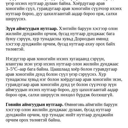
үеэр ихэнх нутгаар дулаан байна. Хоёрдугаар арав
хоногийн сүүл, гуравдугаар арав хоногийн сүүлчээр ихэнх
нутгаар бороо, дуу цахилгаантай аадар бороо орж, салхи
ширүүснэ.
Зүүн аймгуудын нутгаар.
Хэнтийн баруун хэсгээр олон
жилийн дунджийн орчим, бусад нутгаар дунджаас бага
буюу сэрүүн, хур тунадасны хувьд Дорнодын өмнөд
хэсгээр дунджийн орчим, бусад нутгаар ахиу орох байх
төлөвтэй.
Нэгдүгээр арав хоногийн ихэнх хугацаанд сэрүүн,
ялангуяа эхэн үеэр ихэнх нутгаар олон жилийн дунджаас
3–5°C–аар бага байна. Цаашлаад хоёр болон гуравдугаар
арав хоногийн дунд болон сүүл үеэр сэрүүснэ. Хур
тунадасны хувьд нэг болон хоёрдугаар арав хоногийн эхэн,
гуравдугаар арав хоногийн дунд үе болон сүүлчээр зүүн
аймгуудын ихэнх нутгаар бороо, дуу цахилгаантай аадар
бороо орж, салхи ширүүсэх нөхцөл бүрдэж болзошгүй.
Говийн аймгуудын нутгаар.
Өмнөговь аймгийн баруун
хэсгээр олон жилийн дунджаас дулаан, бусад нутгаар
дунджийн орчим, хур тунадас нийт нутгаар дунджийн
орчим орох төлөвтэй байна.