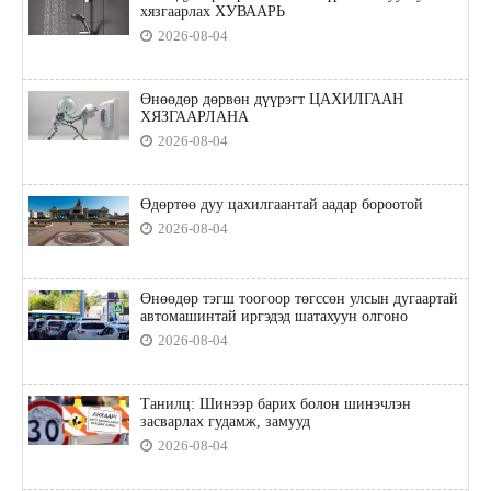
хязгаарлах ХУВААРЬ
2026-08-04
Өнөөдөр дөрвөн дүүрэгт ЦАХИЛГААН
ХЯЗГААРЛАНА
2026-08-04
Өдөртөө дуу цахилгаантай аадар бороотой
2026-08-04
Өнөөдөр тэгш тоогоор төгссөн улсын дугаартай
автомашинтай иргэдэд шатахуун олгоно
2026-08-04
Танилц: Шинээр барих болон шинэчлэн
засварлах гудамж, замууд
2026-08-04