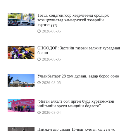
Тэгш, сондгойгоор хөдөлгөөнд оролцох
зохицуулалтад хамаарахгүй тээврийн
хэрэгслүүд
2026-08-05
ӨНӨӨДӨР: Засгийн газрын ээлжит хуралдаан
болно
2026-08-05
Улаанбаатарт 28 хэм дулаан, аадар бороо орно
2026-08-05
"Явган алхалт бол иргэн бүрд хүртээмжтэй
нийгмийн эрүүл мэндийн бодлого"
2026-08-04
Наймдугаар сарын 13-ныг хүртэл халуун ус