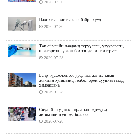
2026-07-30
Цахилгаан хязгаарлах байршлууд
2026-07-30
Төв аймгийн наадамд түрүүлсэн, үзүүрлэсэн,
шөвгөрсөн гурван бөхөөс допинг илэрчээ
2026-07-28
Байр түрээслэнгээ, урьдчилгааг нь таван
жилийн хугацаанд төлбөл орон сууцны зээлд
хамрагдана
2026-07-28
Сөүлийн гудамж амралтын өдрүүдэд
автомашингүй бүс боллоо
2026-07-28