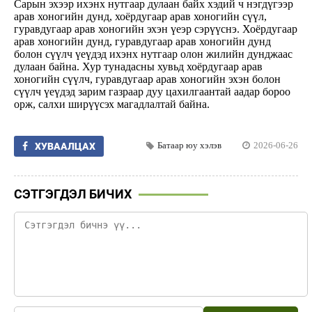
Сарын эхээр ихэнх нутгаар дулаан байх хэдий ч нэгдүгээр
арав хоногийн дунд, хоёрдугаар арав хоногийн сүүл,
гуравдугаар арав хоногийн эхэн үеэр сэрүүснэ. Хоёрдугаар
арав хоногийн дунд, гуравдугаар арав хоногийн дунд
болон сүүлч үеүдэд ихэнх нутгаар олон жилийн дунджаас
дулаан байна. Хур тунадасны хувьд хоёрдугаар арав
хоногийн сүүлч, гуравдугаар арав хоногийн эхэн болон
сүүлч үеүдэд зарим газраар дуу цахилгаантай аадар бороо
орж, салхи ширүүсэх магадлалтай байна.
Батаар юу хэлэв
2026-06-26
ХУВААЛЦАХ
СЭТГЭГДЭЛ БИЧИХ