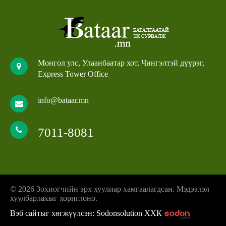
Монгол улс, Улаанбаатар хот, Чингэлтэй дүүрэг,
Express Tower Office
info@bataar.mn
7011-8081
© 2026 Зохиогчийн эрх хуулиар хамгаалагдсан. Мэдээлэл
хуулбарлахыг хориглоно.
Вэб сайтыг хөгжүүлсэн: Sodonsolution ХХК
z