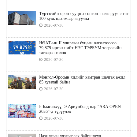
Түрээсийн орон сууцны сонгон шалгаруулалтыг
100 хувь цахимаар явуулна
2026-07-30
НӨАТ-ын II улирлын буцаан олголтоосоо
79,879 иргэн нийт НЭГ ТЭРБУМ төгрөгийн
татвараа төлөв
2026-07-30
Монгол-Оросын хилийг хамтран шалгах ажил
85 хувьтай байна
2026-07-30
Б.Баасанхүү, Э.Ариунболд нар “ARA OPEN-
2026”-д түрүүлэв
2026-07-30
Цахилгаан хязгаарлах байршлууд