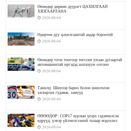
Өнөөдөр дөрвөн дүүрэгт ЦАХИЛГААН
ХЯЗГААРЛАНА
2026-08-04
Өдөртөө дуу цахилгаантай аадар бороотой
2026-08-04
Өнөөдөр тэгш тоогоор төгссөн улсын дугаартай
автомашинтай иргэдэд шатахуун олгоно
2026-08-04
Танилц: Шинээр барих болон шинэчлэн
засварлах гудамж, замууд
2026-08-04
ӨНӨӨДӨР: COP17 хурлын үеэрх сэдэвчилсэн
өдрүүд, үзвэр үйлчилгээний талаар мэдээлнэ
2026-08-04