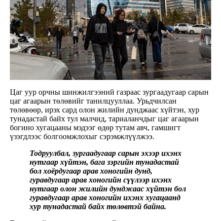
Цаг уур орчны шинжилгээний газраас зургаадугаар сарын
цаг агаарын төлөвийг танилцууллаа. Урьдчилсан
төлөвөөр, ирэх сард олон жилийн дунджаас хүйтэн, хур
тунадастай байх тул малчид, тариаланчдыг цаг агаарын
богино хугацааны мэдээг өдөр тутам авч, гамшигт
үзэгдлээс болгоомжлохыг сэрэмжлүүлжээ.
Тодруулбал, зургаадугаар сарын эхээр ихэнх
нутгаар хүйтэн, бага зэргийн тунадастай
бол хоёрдугаар арав хоногийн дунд,
гуравдугаар арав хоногийн сүүлээр ихэнх
нутгаар олон жилийн дунджаас хүйтэн бол
гуравдугаар арав хоногийн ихэнх хугацаанд
хур тунадастай байх төлөвтэй байна.