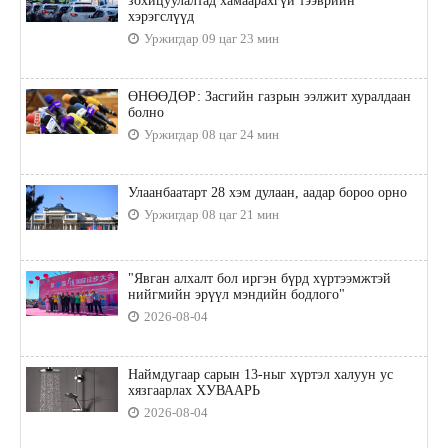
зохицуулалтад хамаарахгүй тээврийн
хэрэгслүүд
Уржигдар 09 цаг 23 мин
ӨНӨӨДӨР: Засгийн газрын ээлжит хуралдаан
болно
Уржигдар 08 цаг 24 мин
Улаанбаатарт 28 хэм дулаан, аадар бороо орно
Уржигдар 08 цаг 21 мин
"Явган алхалт бол иргэн бүрд хүртээмжтэй
нийгмийн эрүүл мэндийн бодлого"
2026-08-04
Наймдугаар сарын 13-ныг хүртэл халуун ус
хязгаарлах ХУВААРЬ
2026-08-04