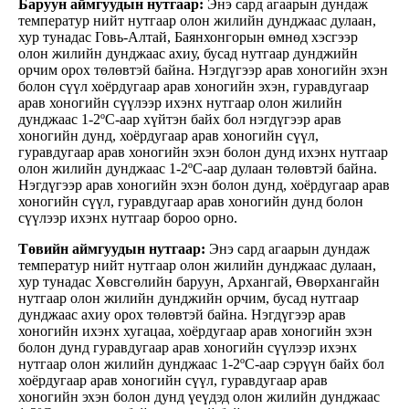
Баруун аймгуудын нутгаар:
Энэ сард агаарын дундаж
температур нийт нутгаар олон жилийн дунджаас дулаан,
хур тунадас Говь-Алтай, Баянхонгорын өмнөд хэсгээр
олон жилийн дунджаас ахиу, бусад нутгаар дунджийн
орчим орох төлөвтэй байна. Нэгдүгээр арав хоногийн эхэн
болон сүүл хоёрдугаар арав хоногийн эхэн, гуравдугаар
арав хоногийн сүүлээр ихэнх нутгаар олон жилийн
дунджаас 1-2ºС-аар хүйтэн байх бол нэгдүгээр арав
хоногийн дунд, хоёрдугаар арав хоногийн сүүл,
гуравдугаар арав хоногийн эхэн болон дунд ихэнх нутгаар
олон жилийн дунджаас 1-2ºС-аар дулаан төлөвтэй байна.
Нэгдүгээр арав хоногийн эхэн болон дунд, хоёрдугаар арав
хоногийн сүүл, гуравдугаар арав хоногийн дунд болон
сүүлээр ихэнх нутгаар бороо орно.
Төвийн аймгуудын нутгаар:
Энэ сард агаарын дундаж
температур нийт нутгаар олон жилийн дунджаас дулаан,
хур тунадас Хөвсгөлийн баруун, Архангай, Өвөрхангайн
нутгаар олон жилийн дунджийн орчим, бусад нутгаар
дунджаас ахиу орох төлөвтэй байна. Нэгдүгээр арав
хоногийн ихэнх хугацаа, хоёрдугаар арав хоногийн эхэн
болон дунд гуравдугаар арав хоногийн сүүлээр ихэнх
нутгаар олон жилийн дунджаас 1-2ºС-аар сэрүүн байх бол
хоёрдугаар арав хоногийн сүүл, гуравдугаар арав
хоногийн эхэн болон дунд үеүдэд олон жилийн дунджаас