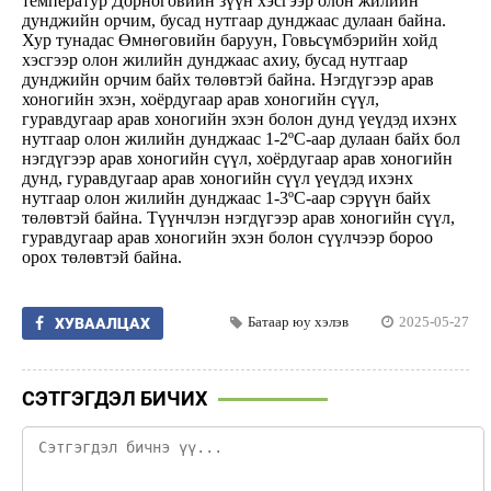
температур Дорноговийн зүүн хэсгээр олон жилийн
дунджийн орчим, бусад нутгаар дунджаас дулаан байна.
Хур тунадас Өмнөговийн баруун, Говьсүмбэрийн хойд
хэсгээр олон жилийн дунджаас ахиу, бусад нутгаар
дунджийн орчим байх төлөвтэй байна. Нэгдүгээр арав
хоногийн эхэн, хоёрдугаар арав хоногийн сүүл,
гуравдугаар арав хоногийн эхэн болон дунд үеүдэд ихэнх
нутгаар олон жилийн дунджаас 1-2ºС-аар дулаан байх бол
нэгдүгээр арав хоногийн сүүл, хоёрдугаар арав хоногийн
дунд, гуравдугаар арав хоногийн сүүл үеүдэд ихэнх
нутгаар олон жилийн дунджаас 1-3ºС-аар сэрүүн байх
төлөвтэй байна. Түүнчлэн нэгдүгээр арав хоногийн сүүл,
гуравдугаар арав хоногийн эхэн болон сүүлчээр бороо
орох төлөвтэй байна.
Батаар юу хэлэв
2025-05-27
ХУВААЛЦАХ
СЭТГЭГДЭЛ БИЧИХ