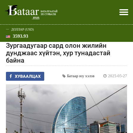
ДОЛЛАР (USD)
3593.93
Хэвлэл мэдээллээр
Батаар юу хэлэв
Эдийн засаг
Нийгэм
Дэлхий
Улс төр
Спорт
Эхлэл
Шар
Зургаадугаар сард олон жилийн
дунджаас хүйтэн, хур тунадастай
байна
Батаар юу хэлэв
2025-05-27
ХУВААЛЦАХ