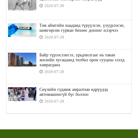
2026-07-30
Төв аймгийн наадамд түрүүлсэн, үзүүрлэсэн,
шөвгөрсөн гурван бөхөөс допинг илэрчээ
2026-07-28
Байр түрээслэнгээ, урьдчилгааг нь таван
жилийн хугацаанд төлбөл орон сууцны зээлд
хамрагдана
2026-07-28
Сөүлийн гудамж амралтын өдрүүдэд
автомашингүй бүс боллоо
2026-07-28