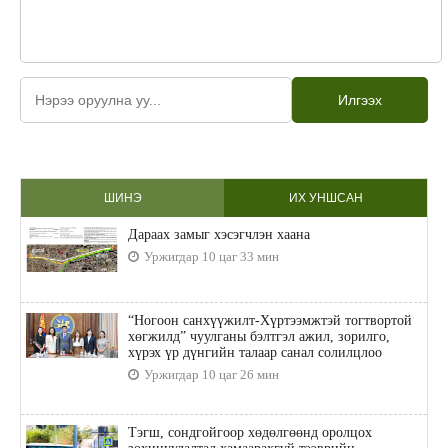
Илгээх
ШИНЭ
ИХ УНШСАН
Дараах замыг хэсэгчлэн хаана
Уржигдар 10 цаг 33 мин
“Ногоон санхүүжилт-Хүртээмжтэй тогтвортой
хөгжилд” чуулганы бэлтгэл ажил, зорилго,
хүрэх үр дүнгийн талаар санал солилцлоо
Уржигдар 10 цаг 26 мин
Тэгш, сондгойгоор хөдөлгөөнд оролцох