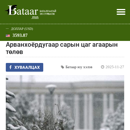
ДОЛЛАР (USD)
3593.87
Хэвлэл мэдээллээр
Батаар юу хэлэв
Эдийн засаг
Нийгэм
Дэлхий
Улс төр
Спорт
Эхлэл
Шар
Арванхоёрдугаар сарын цаг агаарын
төлөв
Батаар юу хэлэв
2025-11-27
ХУВААЛЦАХ