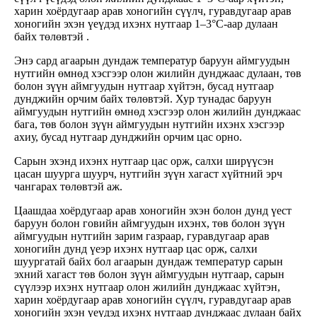
харин хоёрдугаар арав хоногийн сүүлч, гуравдугаар арав
хоногийн эхэн үеүдэд ихэнх нутгаар 1–3°С-аар дулаан
байх төлөвтэй .
Энэ сард агаарын дундаж температур баруун аймгуудын
нутгийн өмнөд хэсгээр олон жилийн дунджаас дулаан, төв
болон зүүн аймгуудын нутгаар хүйтэн, бусад нутгаар
дунджийн орчим байх төлөвтэй. Хур тунадас баруун
аймгуудын нутгийн өмнөд хэсгээр олон жилийн дунджаас
бага, төв болон зүүн аймгуудын нутгийн ихэнх хэсгээр
ахиу, бусад нутгаар дунджийн орчим цас орно.
Сарын эхэнд ихэнх нутгаар цас орж, салхи ширүүсэн
цасан шуурга шуурч, нутгийн зүүн хагаст хүйтний эрч
чангарах төлөвтэй аж.
Цаашдаа хоёрдугаар арав хоногийн эхэн болон дунд үест
баруун болон говийн аймгуудын ихэнх, төв болон зүүн
аймгуудын нутгийн зарим газраар, гуравдугаар арав
хоногийн дунд үеэр ихэнх нутгаар цас орж, салхи
шуургатай байх бол агаарын дундаж температур сарын
эхний хагаст төв болон зүүн аймгуудын нутгаар, сарын
сүүлээр ихэнх нутгаар олон жилийн дунджаас хүйтэн,
харин хоёрдугаар арав хоногийн сүүлч, гуравдугаар арав
хоногийн эхэн үеүдэд ихэнх нутгаар дунджаас дулаан байх