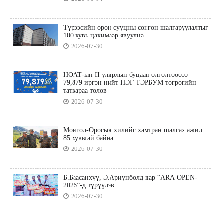
Түрээсийн орон сууцны сонгон шалгаруулалтыг
100 хувь цахимаар явуулна
2026-07-30
НӨАТ-ын II улирлын буцаан олголтоосоо
79,879 иргэн нийт НЭГ ТЭРБУМ төгрөгийн
татвараа төлөв
2026-07-30
Монгол-Оросын хилийг хамтран шалгах ажил
85 хувьтай байна
2026-07-30
Б.Баасанхүү, Э.Ариунболд нар “ARA OPEN-
2026”-д түрүүлэв
2026-07-30