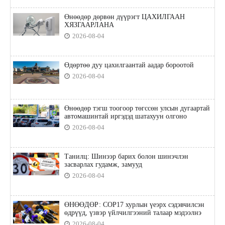
Өнөөдөр дөрвөн дүүрэгт ЦАХИЛГААН
ХЯЗГААРЛАНА
2026-08-04
Өдөртөө дуу цахилгаантай аадар бороотой
2026-08-04
Өнөөдөр тэгш тоогоор төгссөн улсын дугаартай
автомашинтай иргэдэд шатахуун олгоно
2026-08-04
Танилц: Шинээр барих болон шинэчлэн
засварлах гудамж, замууд
2026-08-04
ӨНӨӨДӨР: COP17 хурлын үеэрх сэдэвчилсэн
өдрүүд, үзвэр үйлчилгээний талаар мэдээлнэ
2026-08-04