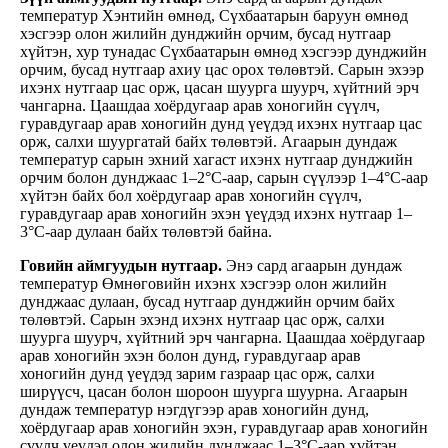
температур Хэнтийн өмнөд, Сүхбаатарын баруун өмнөд
хэсгээр олон жилийн дунджийн орчим, бусад нутгаар
хүйтэн, хур тунадас Сүхбаатарын өмнөд хэсгээр дунджийн
орчим, бусад нутгаар ахиу цас орох төлөвтэй. Сарын эхээр
ихэнх нутгаар цас орж, цасан шуурга шуурч, хүйтний эрч
чангарна. Цаашдаа хоёрдугаар арав хоногийн сүүлч,
гуравдугаар арав хоногийн дунд үеүдэд ихэнх нутгаар цас
орж, салхи шуургатай байх төлөвтэй. Агаарын дундаж
температур сарын эхний хагаст ихэнх нутгаар дунджийн
орчим болон дунджаас 1–2°С-аар, сарын сүүлээр 1–4°С-аар
хүйтэн байх бол хоёрдугаар арав хоногийн сүүлч,
гуравдугаар арав хоногийн эхэн үеүдэд ихэнх нутгаар 1–
3°С-аар дулаан байх төлөвтэй байна.
Говийн аймгуудын нутгаар.
Энэ сард агаарын дундаж
температур Өмнөговийн ихэнх хэсгээр олон жилийн
дунджаас дулаан, бусад нутгаар дунджийн орчим байх
төлөвтэй. Сарын эхэнд ихэнх нутгаар цас орж, салхи
шуурга шуурч, хүйтний эрч чангарна. Цаашдаа хоёрдугаар
арав хоногийн эхэн болон дунд, гуравдугаар арав
хоногийн дунд үеүдэд зарим газраар цас орж, салхи
ширүүсч, цасан болон шороон шуурга шуурна. Агаарын
дундаж температур нэгдүгээр арав хоногийн дунд,
хоёрдугаар арав хоногийн эхэн, гуравдугаар арав хоногийн
сүүлч үеүдэд олон жилийн дунджаас 1–3°С-аар хүйтэн,