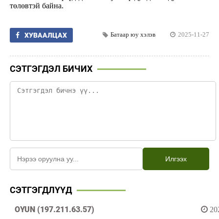
төлөвтэй байна.
Батаар юу хэлэв
2025-11-27
ХУВААЛЦАХ
СЭТГЭГДЭЛ БИЧИХ
Илгээх
СЭТГЭГДЛҮҮД
OYUN (197.211.63.57)
20