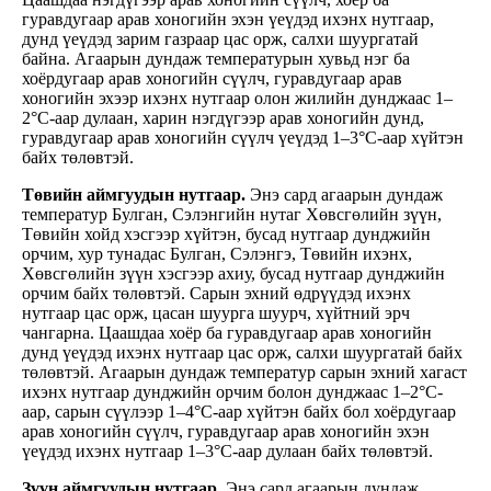
гуравдугаар арав хоногийн эхэн үеүдэд ихэнх нутгаар,
дунд үеүдэд зарим газраар цас орж, салхи шуургатай
байна. Агаарын дундаж температурын хувьд нэг ба
хоёрдугаар арав хоногийн сүүлч, гуравдугаар арав
хоногийн эхээр ихэнх нутгаар олон жилийн дунджаас 1–
2°С-аар дулаан, харин нэгдүгээр арав хоногийн дунд,
гуравдугаар арав хоногийн сүүлч үеүдэд 1–3°С-аар хүйтэн
байх төлөвтэй.
Төвийн аймгуудын нутгаар.
Энэ сард агаарын дундаж
температур Булган, Сэлэнгийн нутаг Хөвсгөлийн зүүн,
Төвийн хойд хэсгээр хүйтэн, бусад нутгаар дунджийн
орчим, хур тунадас Булган, Сэлэнгэ, Төвийн ихэнх,
Хөвсгөлийн зүүн хэсгээр ахиу, бусад нутгаар дунджийн
орчим байх төлөвтэй. Сарын эхний өдрүүдэд ихэнх
нутгаар цас орж, цасан шуурга шуурч, хүйтний эрч
чангарна. Цаашдаа хоёр ба гуравдугаар арав хоногийн
дунд үеүдэд ихэнх нутгаар цас орж, салхи шуургатай байх
төлөвтэй. Агаарын дундаж температур сарын эхний хагаст
ихэнх нутгаар дунджийн орчим болон дунджаас 1–2°С-
аар, сарын сүүлээр 1–4°С-аар хүйтэн байх бол хоёрдугаар
арав хоногийн сүүлч, гуравдугаар арав хоногийн эхэн
үеүдэд ихэнх нутгаар 1–3°С-аар дулаан байх төлөвтэй.
Зүүн аймгуудын нутгаар.
Энэ сард агаарын дундаж