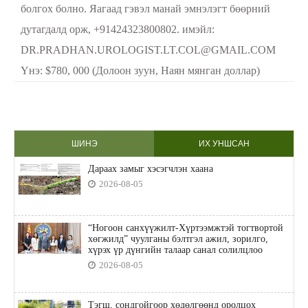
болгох болно. Яагаад гэвэл манай эмнэлэгт бөөрний
дутагдалд орж, +91424323800802. имэйл:
DR.PRADHAN.UROLOGIST.LT.COL@GMAIL.COM
Yнэ: $780, 000 (Долоон зуун, Наян мянган доллар)
ШИНЭ
ИХ УНШСАН
Дараах замыг хэсэгчлэн хаана
2026-08-05
“Ногоон санхүүжилт-Хүртээмжтэй тогтвортой
хөгжилд” чуулганы бэлтгэл ажил, зорилго,
хүрэх үр дүнгийн талаар санал солилцлоо
2026-08-05
Тэгш, сондгойгоор хөдөлгөөнд оролцох