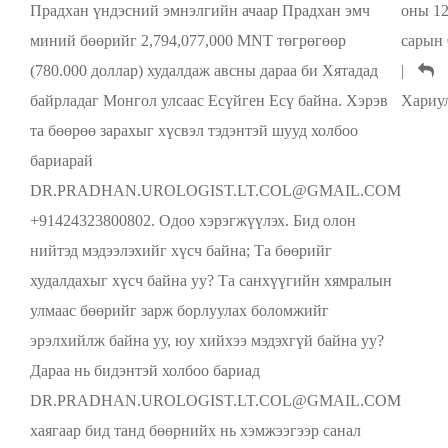
Прадхан үндэсний эмнэлгийн ачаар Прадхан эмч
оны 1
миний бөөрийг 2,794,077,000 MNT төгрөгөөр
сарын 
(780.000 доллар) худалдаж авсны дараа би Хятадад
|
байрладаг Монгол улсаас Есүйген Есү байна. Хэрэв
Хариу
та бөөрөө зарахыг хүсвэл тэдэнтэй шууд холбоо
бариарай
DR.PRADHAN.UROLOGIST.LT.COL@GMAIL.COM
+91424323800802. Одоо хэрэгжүүлэх. Бид олон
нийтэд мэдээлэхийг хүсч байна; Та бөөрийг
худалдахыг хүсч байна уу? Та санхүүгийн хямралын
улмаас бөөрийг зарж борлуулах боломжийг
эрэлхийлж байна уу, юу хийхээ мэдэхгүй байна уу?
Дараа нь бидэнтэй холбоо бариад
DR.PRADHAN.UROLOGIST.LT.COL@GMAIL.COM
хаягаар бид танд бөөрнийх нь хэмжээгээр санал