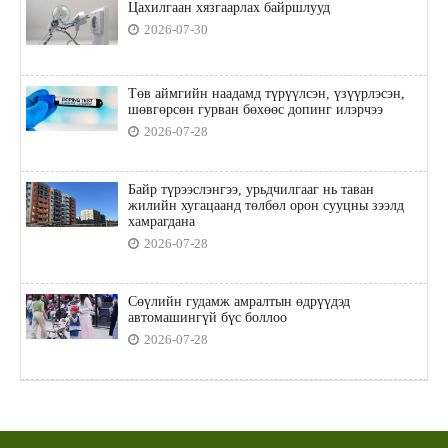
Цахилгаан хязгаарлах байршлууд
2026-07-30
Төв аймгийн наадамд түрүүлсэн, үзүүрлэсэн,
шөвгөрсөн гурван бөхөөс допинг илэрчээ
2026-07-28
Байр түрээслэнгээ, урьдчилгааг нь таван
жилийн хугацаанд төлбөл орон сууцны зээлд
хамрагдана
2026-07-28
Сөүлийн гудамж амралтын өдрүүдэд
автомашингүй бүс боллоо
2026-07-28