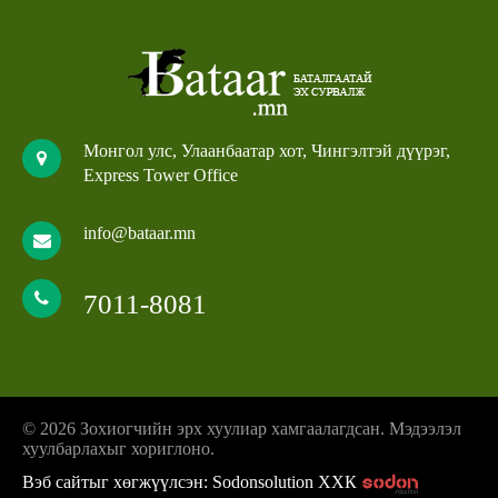
Монгол улс, Улаанбаатар хот, Чингэлтэй дүүрэг,
Express Tower Office
info@bataar.mn
7011-8081
© 2026 Зохиогчийн эрх хуулиар хамгаалагдсан. Мэдээлэл
хуулбарлахыг хориглоно.
Вэб сайтыг хөгжүүлсэн: Sodonsolution ХХК