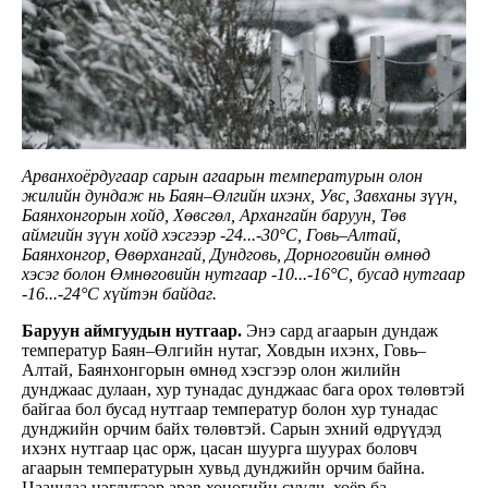
Арванхоёрдугаар сарын агаарын температурын олон
жилийн дундаж нь Баян–Өлгийн ихэнх, Увс, Завханы зүүн,
Баянхонгорын хойд, Хөвсгөл, Архангайн баруун, Төв
аймгийн зүүн хойд хэсгээр -24...-30°C, Говь–Алтай,
Баянхонгор, Өвөрхангай, Дундговь, Дорноговийн өмнөд
хэсэг болон Өмнөговийн нутгаар -10...-16°C, бусад нутгаар
-16...-24°C хүйтэн байдаг.
Баруун аймгуудын нутгаар.
Энэ сард агаарын дундаж
температур Баян–Өлгийн нутаг, Ховдын ихэнх, Говь–
Алтай, Баянхонгорын өмнөд хэсгээр олон жилийн
дунджаас дулаан, хур тунадас дунджаас бага орох төлөвтэй
байгаа бол бусад нутгаар температур болон хур тунадас
дунджийн орчим байх төлөвтэй. Сарын эхний өдрүүдэд
ихэнх нутгаар цас орж, цасан шуурга шуурах боловч
агаарын температурын хувьд дунджийн орчим байна.
Цаашдаа нэгдүгээр арав хоногийн сүүлч, хоёр ба