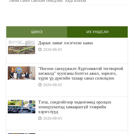
таны сайн сайхан байдлыг хадгалахы
ШИНЭ
ИХ УНШСАН
Дараах замыг хэсэгчлэн хаана
2026-08-05
“Ногоон санхүүжилт-Хүртээмжтэй тогтвортой
хөгжилд” чуулганы бэлтгэл ажил, зорилго,
хүрэх үр дүнгийн талаар санал солилцлоо
2026-08-05
Тэгш, сондгойгоор хөдөлгөөнд оролцох
зохицуулалтад хамаарахгүй тээврийн
хэрэгслүүд
2026-08-05