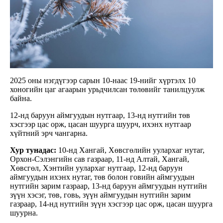
2025 оны нэгдүгээр сарын 10-наас 19-нийг хүртэлх 10
хоногийн цаг агаарын урьдчилсан төлөвийг танилцуулж
байна.
12-нд баруун аймгуудын нутгаар, 13-нд нутгийн төв
хэсгээр цас орж, цасан шуурга шуурч, ихэнх нутгаар
хүйтний эрч чангарна.
Хур тунадас:
10-нд Хангай, Хөвсгөлийн уулархаг нутаг,
Орхон-Сэлэнгийн сав газраар, 11-нд Алтай, Хангай,
Хөвсгөл, Хэнтийн уулархаг нутгаар, 12-нд баруун
аймгуудын ихэнх нутаг, төв болон говийн аймгуудын
нутгийн зарим газраар, 13-нд баруун аймгуудын нутгийн
зүүн хэсэг, төв, говь, зүүн аймгуудын нутгийн зарим
газраар, 14-нд нутгийн зүүн хэсгээр цас орж, цасан шуурга
шуурна.