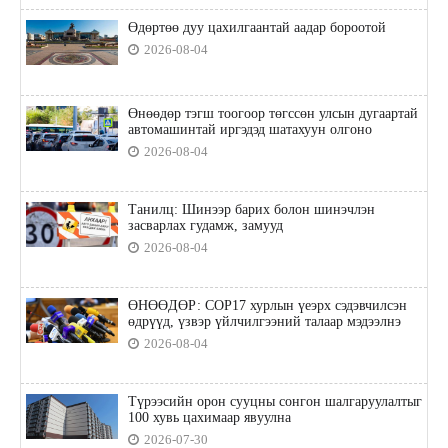
Өдөртөө дуу цахилгаантай аадар бороотой
2026-08-04
Өнөөдөр тэгш тоогоор төгссөн улсын дугаартай
автомашинтай иргэдэд шатахуун олгоно
2026-08-04
Танилц: Шинээр барих болон шинэчлэн
засварлах гудамж, замууд
2026-08-04
ӨНӨӨДӨР: COP17 хурлын үеэрх сэдэвчилсэн
өдрүүд, үзвэр үйлчилгээний талаар мэдээлнэ
2026-08-04
Түрээсийн орон сууцны сонгон шалгаруулалтыг
100 хувь цахимаар явуулна
2026-07-30