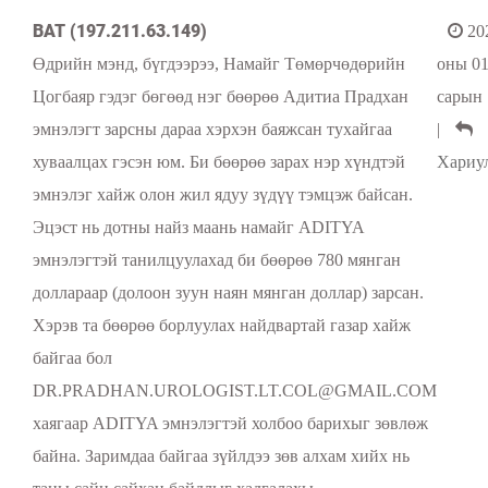
BAT (197.211.63.149)
20
Өдрийн мэнд, бүгдээрээ, Намайг Төмөрчөдөрийн
оны 0
Цогбаяр гэдэг бөгөөд нэг бөөрөө Адитиа Прадхан
сарын 
эмнэлэгт зарсны дараа хэрхэн баяжсан тухайгаа
|
хуваалцах гэсэн юм. Би бөөрөө зарах нэр хүндтэй
Хариу
эмнэлэг хайж олон жил ядуу зүдүү тэмцэж байсан.
Эцэст нь дотны найз маань намайг ADITYA
эмнэлэгтэй танилцуулахад би бөөрөө 780 мянган
доллараар (долоон зуун наян мянган доллар) зарсан.
Хэрэв та бөөрөө борлуулах найдвартай газар хайж
байгаа бол
DR.PRADHAN.UROLOGIST.LT.COL@GMAIL.COM
хаягаар ADITYA эмнэлэгтэй холбоо барихыг зөвлөж
байна. Заримдаа байгаа зүйлдээ зөв алхам хийх нь