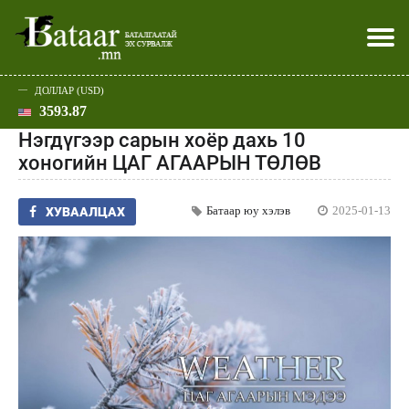
ДОЛЛАР (USD)
3593.87
Хэвлэл мэдээллээр
Батаар юу хэлэв
Эдийн засаг
Нийгэм
Дэлхий
Улс төр
Спорт
Эхлэл
Шар
Нэгдүгээр сарын хоёр дахь 10
хоногийн ЦАГ АГААРЫН ТӨЛӨВ
Батаар юу хэлэв
2025-01-13
ХУВААЛЦАХ