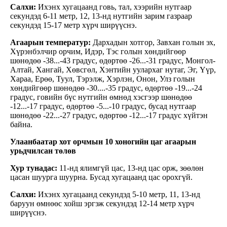
Салхи:
Ихэнх хугацаанд говь, тал, хээрийн нутгаар
секундэд 6-11 метр, 12, 13-нд нутгийн зарим газраар
секундэд 15-17 метр хүрч ширүүснэ.
Агаарын температур:
Дархадын хотгор, Завхан голын эх,
Хүрэнбэлчир орчим, Идэр, Тэс голын хөндийгөөр
шөнөдөө -38...-43 градус, өдөртөө -26...-31 градус, Монгол-
Алтай, Хангай, Хөвсгөл, Хэнтийн уулархаг нутаг, Эг, Үүр,
Хараа, Ерөө, Туул, Тэрэлж, Хэрлэн, Онон, Улз голын
хөндийгөөр шөнөдөө -30....-35 градус, өдөртөө -19...-24
градус, говийн бүс нутгийн өмнөд хэсгээр шөнөдөө
-12...-17 градус, өдөртөө -5...-10 градус, бусад нутгаар
шөнөдөө -22...-27 градус, өдөртөө -12...-17 градус хүйтэн
байна.
Улаанбаатар хот орчмын 10 хоногийн цаг агаарын
урьдчилсан төлөв
Хур тунадас:
11-нд ялимгүй цас, 13-нд цас орж, зөөлөн
цасан шуурга шуурна. Бусад хугацаанд цас орохгүй.
Салхи:
Ихэнх хугацаанд секундэд 5-10 метр, 11, 13-нд
баруун өмнөөс хойш эргэж секундэд 12-14 метр хүрч
ширүүснэ.