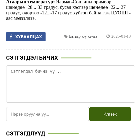
Агаарын температур:
Яармаг-Сонгины орчмоор
шөнөдөө -28...-33 градус, бусад хэсгээр шөнөдөө -22...-27
градус, өдөртөө -12...-17 градус хүйтэн байна гэж ЦУОШГ-
аас мэдээллээ.
Батаар юу хэлэв
2025-01-13
ХУВААЛЦАХ
СЭТГЭГДЭЛ БИЧИХ
Илгээх
СЭТГЭГДЛҮҮД