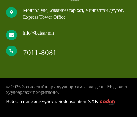
Монгол улс, Улаанбаатар хот, Чингэлтэй дүүрэг,
Express Tower Office
info@bataar.mn
7011-8081
© 2026 Зохиогчийн эрх хуулиар хамгаалагдсан. Мэдээлэл
хуулбарлахыг хориглоно.
Вэб сайтыг хөгжүүлсэн: Sodonsolution ХХК
z