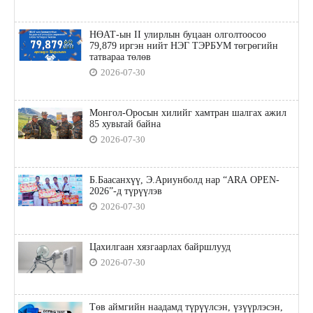
НӨАТ-ын II улирлын буцаан олголтоосоо
79,879 иргэн нийт НЭГ ТЭРБУМ төгрөгийн
татвараа төлөв
2026-07-30
Монгол-Оросын хилийг хамтран шалгах ажил
85 хувьтай байна
2026-07-30
Б.Баасанхүү, Э.Ариунболд нар “ARA OPEN-
2026”-д түрүүлэв
2026-07-30
Цахилгаан хязгаарлах байршлууд
2026-07-30
Төв аймгийн наадамд түрүүлсэн, үзүүрлэсэн,