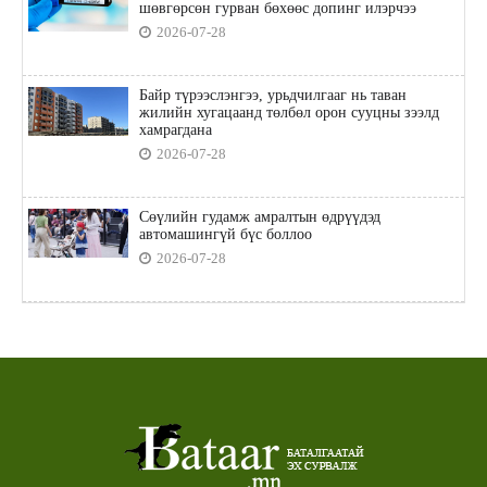
шөвгөрсөн гурван бөхөөс допинг илэрчээ
2026-07-28
Байр түрээслэнгээ, урьдчилгааг нь таван
жилийн хугацаанд төлбөл орон сууцны зээлд
хамрагдана
2026-07-28
Сөүлийн гудамж амралтын өдрүүдэд
автомашингүй бүс боллоо
2026-07-28