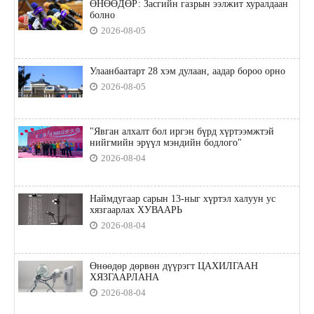
ӨНӨӨДӨР: Засгийн газрын ээлжит хуралдаан
болно
2026-08-05
Улаанбаатарт 28 хэм дулаан, аадар бороо орно
2026-08-05
"Явган алхалт бол иргэн бүрд хүртээмжтэй
нийгмийн эрүүл мэндийн бодлого"
2026-08-04
Наймдугаар сарын 13-ныг хүртэл халуун ус
хязгаарлах ХУВААРЬ
2026-08-04
Өнөөдөр дөрвөн дүүрэгт ЦАХИЛГААН
ХЯЗГААРЛАНА
2026-08-04