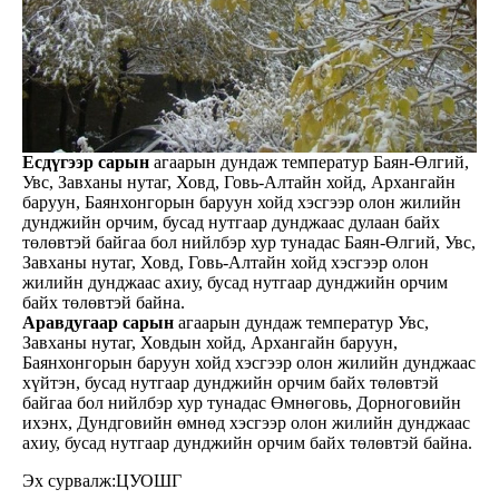
Есдүгээр сарын
агаарын дундаж температур Баян-Өлгий,
Увс, Завханы нутаг, Ховд, Говь-Алтайн хойд, Архангайн
баруун, Баянхонгорын баруун хойд хэсгээр олон жилийн
дунджийн орчим, бусад нутгаар дунджаас дулаан байх
төлөвтэй байгаа бол нийлбэр хур тунадас Баян-Өлгий, Увс,
Завханы нутаг, Ховд, Говь-Алтайн хойд хэсгээр олон
жилийн дунджаас ахиу, бусад нутгаар дунджийн орчим
байх төлөвтэй байна.
Аравдугаар сарын
агаарын дундаж температур Увс,
Завханы нутаг, Ховдын хойд, Архангайн баруун,
Баянхонгорын баруун хойд хэсгээр олон жилийн дунджаас
хүйтэн, бусад нутгаар дунджийн орчим байх төлөвтэй
байгаа бол нийлбэр хур тунадас Өмнөговь, Дорноговийн
ихэнх, Дундговийн өмнөд хэсгээр олон жилийн дунджаас
ахиу, бусад нутгаар дунджийн орчим байх төлөвтэй байна.
Эх сурвалж:ЦУОШГ