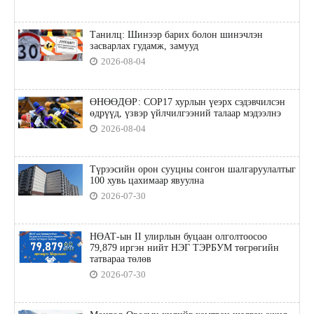
Танилц: Шинээр барих болон шинэчлэн
засварлах гудамж, замууд
2026-08-04
ӨНӨӨДӨР: COP17 хурлын үеэрх сэдэвчилсэн
өдрүүд, үзвэр үйлчилгээний талаар мэдээлнэ
2026-08-04
Түрээсийн орон сууцны сонгон шалгаруулалтыг
100 хувь цахимаар явуулна
2026-07-30
НӨАТ-ын II улирлын буцаан олголтоосоо
79,879 иргэн нийт НЭГ ТЭРБУМ төгрөгийн
татвараа төлөв
2026-07-30