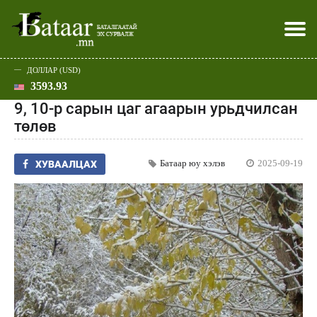
ДОЛЛАР (USD)
3593.93
Хэвлэл мэдээллээр
Батаар юу хэлэв
Эдийн засаг
Нийгэм
Дэлхий
Улс төр
Спорт
Эхлэл
Шар
9, 10-р сарын цаг агаарын урьдчилсан
төлөв
Батаар юу хэлэв
2025-09-19
ХУВААЛЦАХ