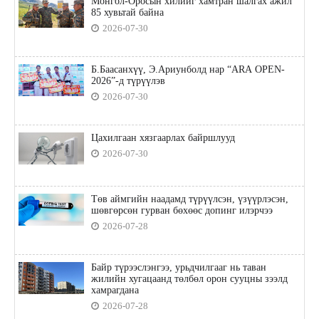
Монгол-Оросын хилийг хамтран шалгах ажил
85 хувьтай байна
2026-07-30
Б.Баасанхүү, Э.Ариунболд нар “ARA OPEN-
2026”-д түрүүлэв
2026-07-30
Цахилгаан хязгаарлах байршлууд
2026-07-30
Төв аймгийн наадамд түрүүлсэн, үзүүрлэсэн,
шөвгөрсөн гурван бөхөөс допинг илэрчээ
2026-07-28
Байр түрээслэнгээ, урьдчилгааг нь таван
жилийн хугацаанд төлбөл орон сууцны зээлд
хамрагдана
2026-07-28