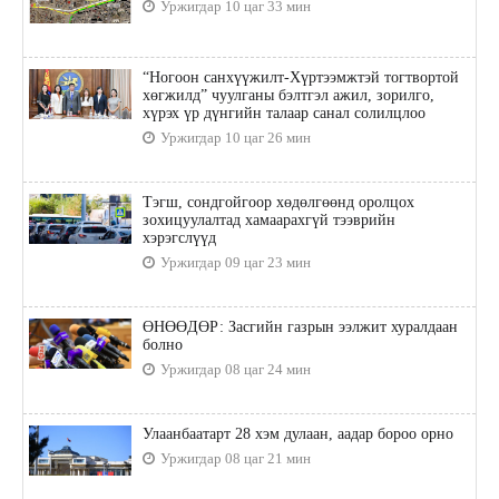
Уржигдар 10 цаг 33 мин
“Ногоон санхүүжилт-Хүртээмжтэй тогтвортой
хөгжилд” чуулганы бэлтгэл ажил, зорилго,
хүрэх үр дүнгийн талаар санал солилцлоо
Уржигдар 10 цаг 26 мин
Тэгш, сондгойгоор хөдөлгөөнд оролцох
зохицуулалтад хамаарахгүй тээврийн
хэрэгслүүд
Уржигдар 09 цаг 23 мин
ӨНӨӨДӨР: Засгийн газрын ээлжит хуралдаан
болно
Уржигдар 08 цаг 24 мин
Улаанбаатарт 28 хэм дулаан, аадар бороо орно
Уржигдар 08 цаг 21 мин