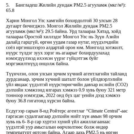
5. Бангладеш Жилийн дундаж PM2.5 агууламж (мкг/м³):
65.8
Харин Монгол Улс хамгийн бохирдолтой 30 улсын 28
дугаарт бичигджээ. Монгол Жилийн дундаж PM2.5
агууламж (мкг/м³): 29.5 байна. Урд талаараа Хятад, хойд
талаараа Оростой хиллэдэг Монгол Улс нь Зүүн Азийн
далайд гарцгүй, өргөн уудам газар нутаг, нүүдэлчдийн
соёл иргэншлээрээ алдартай орон юм. Монголд хотжилт,
нүүрс түлдэг зуух зэрэг нь агаарыг бохирдуулахад
нэмэгдүүлэхэд ихээхэн үүрэг гүйцэтгэж буйг
мэргэжилтнүүд онцолж байна.
Түүнчлэн, олон улсын эрчим хүчний агентлагийн тайланд
дурдсанаар, эрчим хүчний шаталт болон үйлдвэрлэлийн
үйл явцаас үүдэлтэй нүүрстөрөгчийн давхар ислийн (CO2)
дэлхийн хэмжээнд ялгарах хэмжээ 0.9 хувь буюу 321 метр
тонноор нэмэгдэж, 2022 онд бүх цаг үеийн дээд хэмжээ
буюу 36.8 гигатонд хүрсэн байна.
Есдүгээр сарын 8-нд Ройтерс агентлаг “Climate Central”-аас
гаргасан судалгаагаар дэлхийн нийт хүн амын 98 орчим
хувь нь 6- 8-р сар хүртэл хүний үйл ажиллагаанаас
үүдэлтэй уур амьсгалын өөрчлөлтөөс болж өндөр
температурт өртсөн байна. Агаар дахь PM2.5 нь өргөн