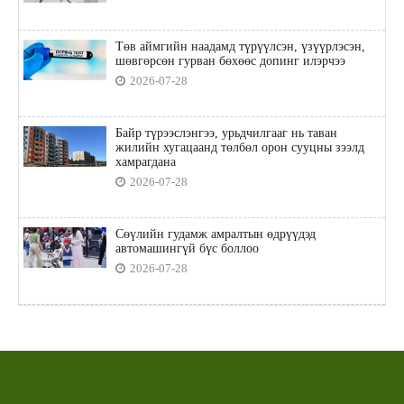
Төв аймгийн наадамд түрүүлсэн, үзүүрлэсэн,
шөвгөрсөн гурван бөхөөс допинг илэрчээ
2026-07-28
Байр түрээслэнгээ, урьдчилгааг нь таван
жилийн хугацаанд төлбөл орон сууцны зээлд
хамрагдана
2026-07-28
Сөүлийн гудамж амралтын өдрүүдэд
автомашингүй бүс боллоо
2026-07-28