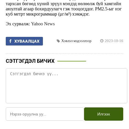
тархсан бөгөөд хүний эрүүл мэндэд нөлөөлж буй хамгийн
аюултай агаар бохирдуулагч гэж тооцогддог. PM2.5-ыг нэг
куб метрт микрограммаар (μг/м³) хэмждэг.
Эх сурвалж:
Yahoo News
Хэвлэл мэдээллээр
2023-10-16
ХУВААЛЦАХ
СЭТГЭГДЭЛ БИЧИХ
Илгээх