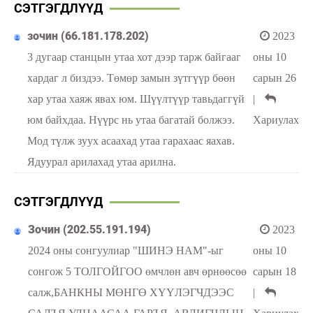
СЭТГЭГДЛҮҮД
зочин (66.181.178.202)
2023
3 дугаар станцын утаа хот дээр тарж байгааг
оны 10
хардаг л биздээ. Төмөр замын зүтгүүр бөөн
сарын 26
хар утаа хаяж явах юм. Шүүлтүүр тавьдаггүй
|
юм байхдаа. Нүүрс нь утаа багатай болжээ.
Хариулах
Мод түлж зуух асаахад утаа гарахаас яахав.
Ядуурал арилахад утаа арилна.
СЭТГЭГДЛҮҮД
Зочин (202.55.191.194)
2023
2024 оны сонгуулиар "ШИНЭ НАМ"-ыг
оны 10
сонгож 5 ТОЛГОЙГОО өмчлөн авч өрнөөсөө
сарын 18
салж,БАНКНЫ МӨНГӨ ХҮҮЛЭГЧДЭЭС
|