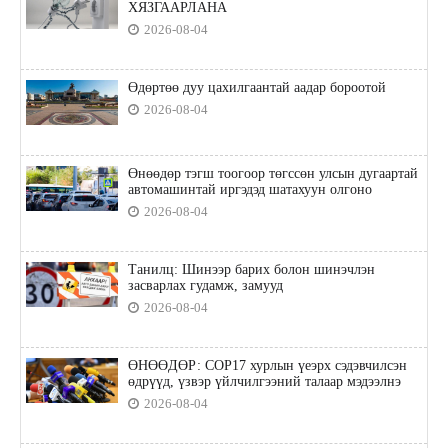
ХЯЗГААРЛАНА
2026-08-04
Өдөртөө дуу цахилгаантай аадар бороотой
2026-08-04
Өнөөдөр тэгш тоогоор төгссөн улсын дугаартай
автомашинтай иргэдэд шатахуун олгоно
2026-08-04
Танилц: Шинээр барих болон шинэчлэн
засварлах гудамж, замууд
2026-08-04
ӨНӨӨДӨР: COP17 хурлын үеэрх сэдэвчилсэн
өдрүүд, үзвэр үйлчилгээний талаар мэдээлнэ
2026-08-04