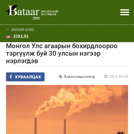
ДОЛЛАР (USD)
3593.93
Хэвлэл мэдээллээр
Батаар юу хэлэв
Эдийн засаг
Нийгэм
Дэлхий
Улс төр
Спорт
Эхлэл
Шар
Монгол Улс агаарын бохирдлоороо
тэргүүлж буй 30 улсын нэгээр
нэрлэгдэв
Хэвлэл мэдээллээр
2023-10-16
ХУВААЛЦАХ