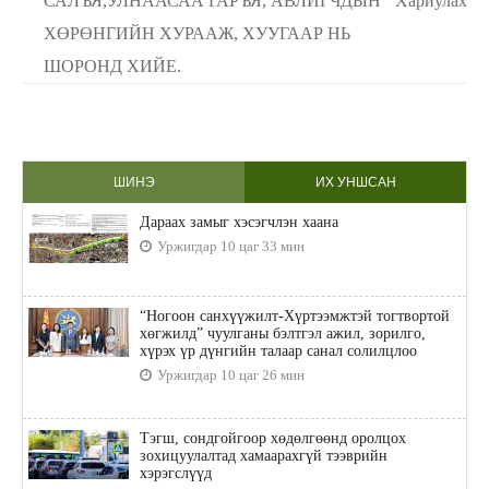
САЛЪЯ,УЛНААСАА ГАРЪЯ, АВЛИГЧДЫН
Хариулах
ХӨРӨНГИЙН ХУРААЖ, ХУУГААР НЬ
ШОРОНД ХИЙЕ.
ШИНЭ
ИХ УНШСАН
Дараах замыг хэсэгчлэн хаана
Уржигдар 10 цаг 33 мин
“Ногоон санхүүжилт-Хүртээмжтэй тогтвортой
хөгжилд” чуулганы бэлтгэл ажил, зорилго,
хүрэх үр дүнгийн талаар санал солилцлоо
Уржигдар 10 цаг 26 мин
Тэгш, сондгойгоор хөдөлгөөнд оролцох
зохицуулалтад хамаарахгүй тээврийн
хэрэгслүүд