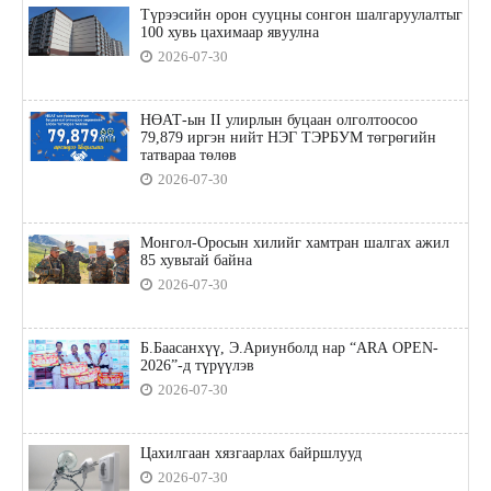
Түрээсийн орон сууцны сонгон шалгаруулалтыг
100 хувь цахимаар явуулна
2026-07-30
НӨАТ-ын II улирлын буцаан олголтоосоо
79,879 иргэн нийт НЭГ ТЭРБУМ төгрөгийн
татвараа төлөв
2026-07-30
Монгол-Оросын хилийг хамтран шалгах ажил
85 хувьтай байна
2026-07-30
Б.Баасанхүү, Э.Ариунболд нар “ARA OPEN-
2026”-д түрүүлэв
2026-07-30
Цахилгаан хязгаарлах байршлууд
2026-07-30