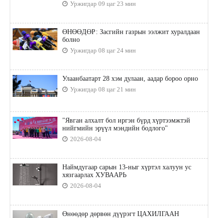
Уржигдар 09 цаг 23 мин
ӨНӨӨДӨР: Засгийн газрын ээлжит хуралдаан
болно
Уржигдар 08 цаг 24 мин
Улаанбаатарт 28 хэм дулаан, аадар бороо орно
Уржигдар 08 цаг 21 мин
"Явган алхалт бол иргэн бүрд хүртээмжтэй
нийгмийн эрүүл мэндийн бодлого"
2026-08-04
Наймдугаар сарын 13-ныг хүртэл халуун ус
хязгаарлах ХУВААРЬ
2026-08-04
Өнөөдөр дөрвөн дүүрэгт ЦАХИЛГААН