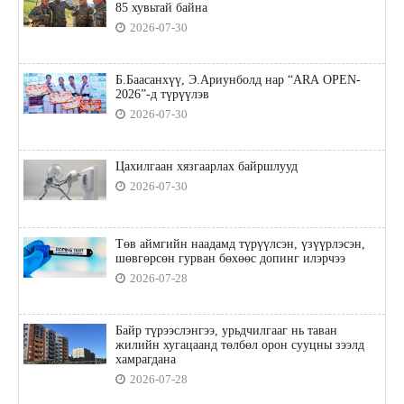
85 хувьтай байна
2026-07-30
Б.Баасанхүү, Э.Ариунболд нар “ARA OPEN-
2026”-д түрүүлэв
2026-07-30
Цахилгаан хязгаарлах байршлууд
2026-07-30
Төв аймгийн наадамд түрүүлсэн, үзүүрлэсэн,
шөвгөрсөн гурван бөхөөс допинг илэрчээ
2026-07-28
Байр түрээслэнгээ, урьдчилгааг нь таван
жилийн хугацаанд төлбөл орон сууцны зээлд
хамрагдана
2026-07-28