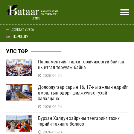
ДОЛЛАР (USD)
3593.87
Хэвлэл мэдээллээр
Батаар юу хэлэв
Эдийн засаг
Нийгэм
Дэлхий
Улс төр
Спорт
Эхлэл
Шар
УЛС ТӨР
Парламентийн тархи гоожчихоогүй байгаа
нь итгэл төрүүлж байна
2026-06-24
Долоодугаар сарын 16, 17-ны ажлын өдрийг
амралтын өдөрт шилжүүлэх тухай
хэлэлцэнэ
2026-06-24
Бурхан Халдун хайрхны тэнгэрийг тахих
төрийн тахилга боллоо
2026-06-23