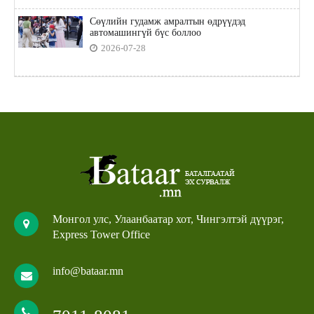
Сөүлийн гудамж амралтын өдрүүдэд
автомашингүй бүс боллоо
2026-07-28
Монгол улс, Улаанбаатар хот, Чингэлтэй дүүрэг,
Express Tower Office
info@bataar.mn