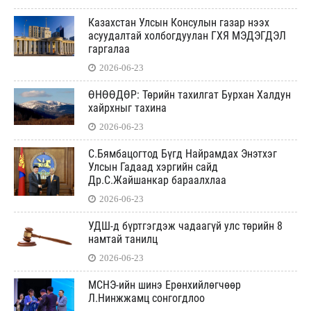
Казахстан Улсын Консулын газар нээх
асуудалтай холбогдуулан ГХЯ МЭДЭГДЭЛ
гаргалаа
2026-06-23
ӨНӨӨДӨР: Төрийн тахилгат Бурхан Халдун
хайрхныг тахина
2026-06-23
С.Бямбацогтод Бүгд Найрамдах Энэтхэг
Улсын Гадаад хэргийн сайд
Др.С.Жайшанкар бараалхлаа
2026-06-23
УДШ-д бүртгэгдэж чадаагүй улс төрийн 8
намтай танилц
2026-06-23
МСНЭ-ийн шинэ Ерөнхийлөгчөөр
Л.Нинжжамц сонгогдлоо