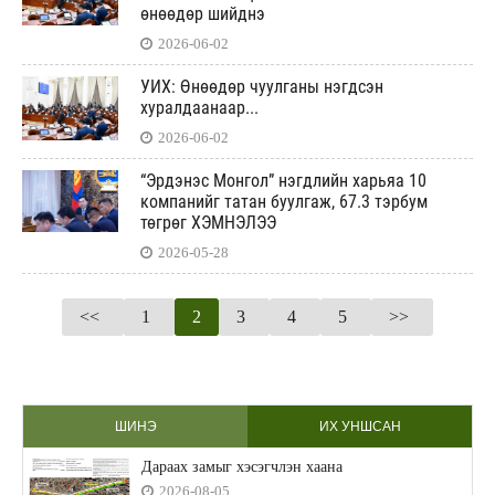
өнөөдөр шийднэ
2026-06-02
УИХ: Өнөөдөр чуулганы нэгдсэн
хуралдаанаар...
2026-06-02
“Эрдэнэс Монгол” нэгдлийн харьяа 10
компанийг татан буулгаж, 67.3 тэрбум
төгрөг ХЭМНЭЛЭЭ
2026-05-28
<<
1
2
3
4
5
>>
ШИНЭ
ИХ УНШСАН
Дараах замыг хэсэгчлэн хаана
2026-08-05