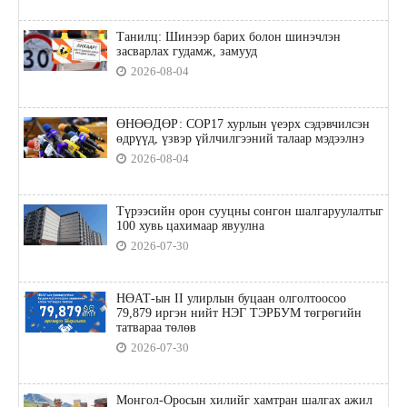
Танилц: Шинээр барих болон шинэчлэн
засварлах гудамж, замууд
2026-08-04
ӨНӨӨДӨР: COP17 хурлын үеэрх сэдэвчилсэн
өдрүүд, үзвэр үйлчилгээний талаар мэдээлнэ
2026-08-04
Түрээсийн орон сууцны сонгон шалгаруулалтыг
100 хувь цахимаар явуулна
2026-07-30
НӨАТ-ын II улирлын буцаан олголтоосоо
79,879 иргэн нийт НЭГ ТЭРБУМ төгрөгийн
татвараа төлөв
2026-07-30
Монгол-Оросын хилийг хамтран шалгах ажил