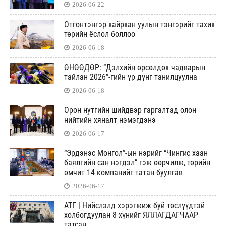
2026-06-22
Отгонтэнгэр хайрхан уулын тэнгэрийг тахих
төрийн ёслол боллоо
2026-06-18
ӨНӨӨДӨР: “Дэлхийн өрсөлдөх чадварын
тайлан 2026”-гийн үр дүнг танилцуулна
2026-06-18
Орон нутгийн шийдвэр гаргалтад олон
нийтийн хяналт нэмэгдэнэ
2026-06-17
“Эрдэнэс Монгол”-ын нэрийг “Чингис хаан
баялгийн сан нэгдэл” гэж өөрчилж, төрийн
өмчит 14 компанийг татан буулгав
2026-06-17
АТГ | Нийслэлд хэрэгжиж буй төслүүдтэй
холбогдуулан 8 хүнийг ЯЛЛАГДАГЧААР
татсан