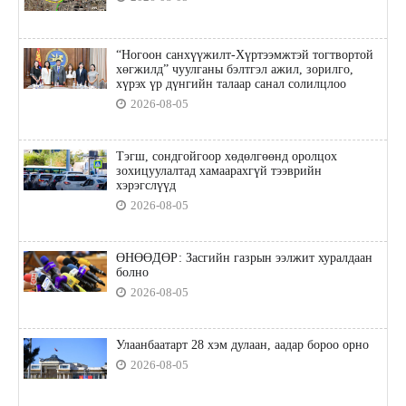
“Ногоон санхүүжилт-Хүртээмжтэй тогтвортой
хөгжилд” чуулганы бэлтгэл ажил, зорилго,
хүрэх үр дүнгийн талаар санал солилцлоо
2026-08-05
Тэгш, сондгойгоор хөдөлгөөнд оролцох
зохицуулалтад хамаарахгүй тээврийн
хэрэгслүүд
2026-08-05
ӨНӨӨДӨР: Засгийн газрын ээлжит хуралдаан
болно
2026-08-05
Улаанбаатарт 28 хэм дулаан, аадар бороо орно
2026-08-05