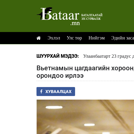
Эхлэл
Улс төр
Нийгэм
Эдийн зас
ШУУРХАЙ МЭДЭЭ:
Улаанбаатарт 23 градус 
Вьетнамын цагдаагийн хороонд
орондоо ирлээ
ХУВААЛЦАХ