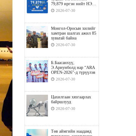
79,879 иргэн нийт НЭГ
ТЭРБУМ төгрөгийн
2026-07-30
татвараа төлөв
Монгол-Оросын хилийг
хамтран шалгах ажил 85
хувьтай байна
2026-07-30
Б.Баасанхүү,
Э.Ариунболд нар “ARA
OPEN-2026”-д түрүүлэв
2026-07-30
Цахилгаан хязгаарлах
байршлууд
2026-07-30
Төв аймгийн наадамд