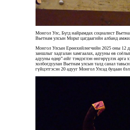
Монгол Улс, Бүгд найрамдах социалист Вьетн
Вьетнам улсын Морьт цагдаагийн албанд амжил
Монгол Улсын Ерөнхийлөгчийн 2025 оны 12 ду
заншлыг хадгалан хамгаалах, адууны өв соёлыг
адууны өдөр”-ийг тэмдэглэн өнгөрүүлэх арга 
холбогдуулан Вьетнам улсын талд санал тавьсн
гүйцэтгэсэн 20 адууг Монгол Улсад буцаан бэ