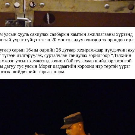
ам улсын хууль сахиулах салбарын хамтын ажиллагааны хүрээнд
ттай үүрэг гүйцэтгэсэн 20 монгол адуу өчигдөр эх орондоо ирлэ
гаар сарын 16-ны өдрийн 26 дугаар захирамжаар нүүдэлчин ахуй
 түгээн дэлгэрүүлэх, сурталчлан таниулах зорилгоор “Дэлхийн
хэмжээг улсын хэмжээнд зохион байгуулахаар шийдвэрлэсэнтэй
ы дагуу тус улсын Морьт цагдаагийн хороонд нэр төртэй үүрэг
лэглэх шийдвэрийг гаргасан юм.