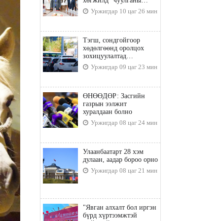
хөгжилд” чуулганы
бэлтгэл ажил, зорилго,
Уржигдар 10 цаг 26 мин
хүрэх үр дүнгийн талаар
санал солилцлоо
Тэгш, сондгойгоор
хөдөлгөөнд оролцох
зохицуулалтад
хамаарахгүй тээврийн
Уржигдар 09 цаг 23 мин
хэрэгслүүд
ӨНӨӨДӨР: Засгийн
газрын ээлжит
хуралдаан болно
Уржигдар 08 цаг 24 мин
Улаанбаатарт 28 хэм
дулаан, аадар бороо орно
Уржигдар 08 цаг 21 мин
"Явган алхалт бол иргэн
бүрд хүртээмжтэй