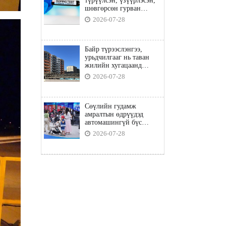
түрүүлсэн, үзүүрлэсэн,
шөвгөрсөн гурван
бөхөөс допинг илэрчээ
2026-07-28
Байр түрээслэнгээ,
урьдчилгааг нь таван
жилийн хугацаанд
төлбөл орон сууцны
2026-07-28
зээлд хамрагдана
Сөүлийн гудамж
амралтын өдрүүдэд
автомашингүй бүс
боллоо
2026-07-28