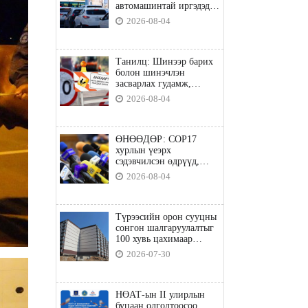
автомашинтай иргэдэд
шатахуун олгоно
2026-08-04
Танилц: Шинээр барих
болон шинэчлэн
засварлах гудамж,
замууд
2026-08-04
ӨНӨӨДӨР: COP17
хурлын үеэрх
сэдэвчилсэн өдрүүд,
үзвэр үйлчилгээний
2026-08-04
талаар мэдээлнэ
Түрээсийн орон сууцны
сонгон шалгаруулалтыг
100 хувь цахимаар
явуулна
2026-07-30
НӨАТ-ын II улирлын
буцаан олголтоосоо