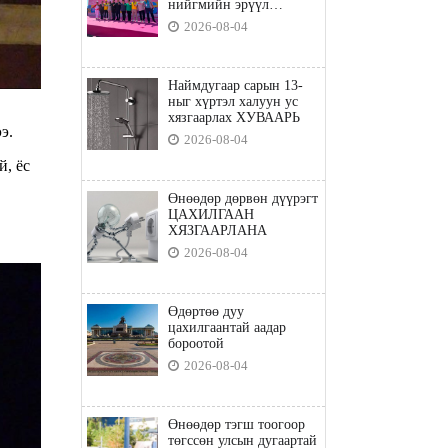
нийгмийн эрүүл
мэндийн бодлого"
2026-08-04
Наймдугаар сарын 13-
ныг хүртэл халуун ус
хязгаарлах ХУВААРЬ
э.
2026-08-04
, ёс
Өнөөдөр дөрвөн дүүрэгт
ЦАХИЛГААН
ХЯЗГААРЛАНА
2026-08-04
Өдөртөө дуу
цахилгаантай аадар
бороотой
2026-08-04
Өнөөдөр тэгш тоогоор
төгссөн улсын дугаартай