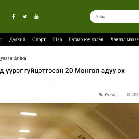
аг
Дэлхий
Спорт
Шар
Батаар юу хэлэв
Хэвлэл мэдээ
дулаан байна
 үүрэг гүйцэтгэсэн 20 Монгол адуу эх
Улс төр
202