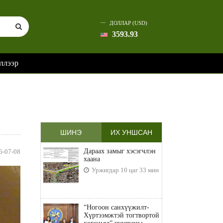
ДОЛЛАР (USD)
3593.93
ллээр
ШИНЭ
ИХ УНШСАН
Дараах замыг хэсэгчлэн
6-07-08
хаана
Уржигдар 10 цаг 33 мин
“Ногоон санхүүжилт-
Хүртээмжтэй тогтвортой