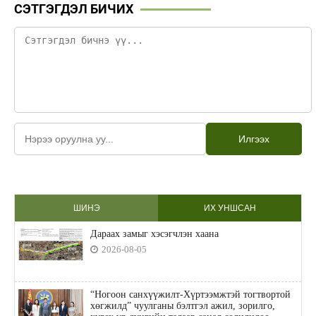
СЭТГЭГДЭЛ БИЧИХ
Илгээх
ШИНЭ
ИХ УНШСАН
Дараах замыг хэсэгчлэн хаана
2026-08-05
“Ногоон санхүүжилт-Хүртээмжтэй тогтвортой
хөгжилд” чуулганы бэлтгэл ажил, зорилго,