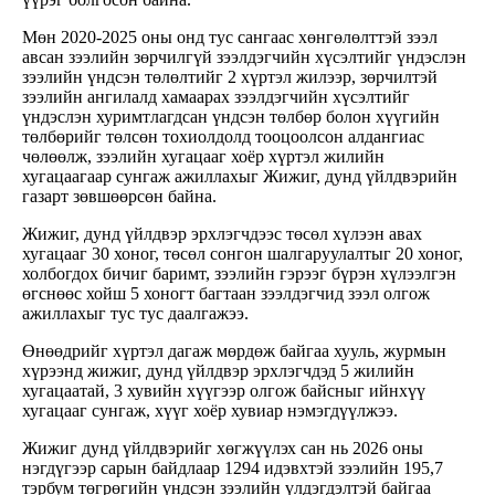
Мөн 2020-2025 оны онд тус сангаас хөнгөлөлттэй зээл
авсан зээлийн зөрчилгүй зээлдэгчийн хүсэлтийг үндэслэн
зээлийн үндсэн төлөлтийг 2 хүртэл жилээр, зөрчилтэй
зээлийн ангилалд хамаарах зээлдэгчийн хүсэлтийг
үндэслэн хуримтлагдсан үндсэн төлбөр болон хүүгийн
төлбөрийг төлсөн тохиолдолд тооцоолсон алдангиас
чөлөөлж, зээлийн хугацааг хоёр хүртэл жилийн
хугацаагаар сунгаж ажиллахыг Жижиг, дунд үйлдвэрийн
газарт зөвшөөрсөн байна.
Жижиг, дунд үйлдвэр эрхлэгчдээс төсөл хүлээн авах
хугацааг 30 хоног, төсөл сонгон шалгаруулалтыг 20 хоног,
холбогдох бичиг баримт, зээлийн гэрээг бүрэн хүлээлгэн
өгснөөс хойш 5 хоногт багтаан зээлдэгчид зээл олгож
ажиллахыг тус тус даалгажээ.
Өнөөдрийг хүртэл дагаж мөрдөж байгаа хууль, журмын
хүрээнд жижиг, дунд үйлдвэр эрхлэгчдэд 5 жилийн
хугацаатай, 3 хувийн хүүгээр олгож байсныг ийнхүү
хугацааг сунгаж, хүүг хоёр хувиар нэмэгдүүлжээ.
Жижиг дунд үйлдвэрийг хөгжүүлэх сан нь 2026 оны
нэгдүгээр сарын байдлаар 1294 идэвхтэй зээлийн 195,7
тэрбум төгрөгийн үндсэн зээлийн үлдэгдэлтэй байгаа