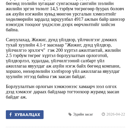
бөгөөд зээлийн хугацааг сунгаснаар сангийн зээлийн
жилийн эргэн төлөлт 14,5 тэрбум төгрөгөөр буурах боловч
аж ахуйн нэгжийн хувьд мөнгөн урсгалын хэмнэлтийг
хөдөлмөрийн зардалд зарцуулбал 4917 ажлын байр шинээр
нэмэгдэх тооцоог үндэслэн дээрх өөрчлөлтийг хийсэн
байна.
Сануулахад, Жижиг, дунд үйлдвэр, үйлчилгээг дэмжих
тухай хуулийн 4.1-т зааснаар "Жижиг, дунд үйлдвэр,
үйлчилгээ эрхлэгч" гэж 200 хүртэл ажилтантай, жилийн
2.5 тэрбум төгрөг хүртэл борлуулалтын орлоготой,
үйлдвэрлэл, худалдаа, үйлчилгээний салбарт үйл
ажиллагаа явуулдаг аж ахуйн нэгж байх бөгөөд компани,
хоршоо, нөхөрлөлийн хэлбэрээр үйл ажиллагаа явуулдаг
хуулийн этгээд байна гэж заасан байдаг.
Борлуулалтын орлогын хэмжээнээс хамаарч зээл олгох
дээд хэмжээг дараах байдлаар тогтоохоор журамд заасан
байдаг аж.
Эдийн засаг
2026-04-22
ХУВААЛЦАХ