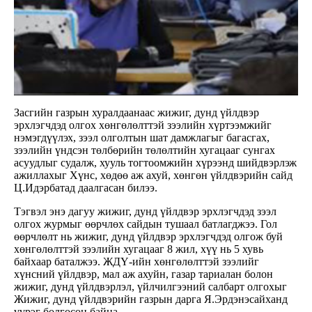
Засгийн газрын хуралдаанаас жижиг, дунд үйлдвэр
эрхлэгчдэд олгох хөнгөлөлттэй зээлийн хүртээмжийг
нэмэгдүүлэх, зээл олголтын шат дамжлагыг багасгах,
зээлийн үндсэн төлбөрийн төлөлтийн хугацааг сунгах
асуудлыг судалж, хууль тогтоомжийн хүрээнд шийдвэрлэж
ажиллахыг Хүнс, хөдөө аж ахуй, хөнгөн үйлдвэрийн сайд
Ц.Идэрбатад даалгасан билээ.
Тэгвэл энэ дагуу жижиг, дунд үйлдвэр эрхлэгчдэд зээл
олгох журмыг өөрчлөх сайдын тушаал батлагджээ. Гол
өөрчлөлт нь жижиг, дунд үйлдвэр эрхлэгчдэд олгож буй
хөнгөлөлттэй зээлийн хугацааг 8 жил, хүү нь 5 хувь
байхаар баталжээ. ЖДҮ-ийн хөнгөлөлттэй зээлийг
хүнсний үйлдвэр, мал аж ахуйн, газар тариалан болон
жижиг, дунд үйлдвэрлэл, үйлчилгээний салбарт олгохыг
Жижиг, дунд үйлдвэрийн газрын дарга Я.Эрдэнэсайханд
үүрэг болгосон байна.