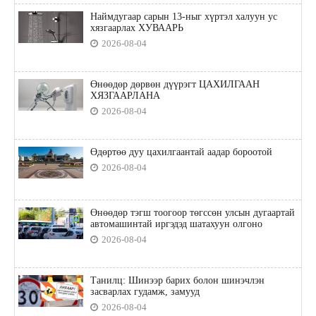
Наймдугаар сарын 13-ныг хүртэл халуун ус
хязгаарлах ХУВААРЬ
2026-08-04
Өнөөдөр дөрвөн дүүрэгт ЦАХИЛГААН
ХЯЗГААРЛАНА
2026-08-04
Өдөртөө дуу цахилгаантай аадар бороотой
2026-08-04
Өнөөдөр тэгш тоогоор төгссөн улсын дугаартай
автомашинтай иргэдэд шатахуун олгоно
2026-08-04
Танилц: Шинээр барих болон шинэчлэн
засварлах гудамж, замууд
2026-08-04