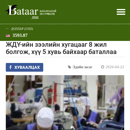
ДОЛЛАР (USD)
3593.87
Хэвлэл мэдээллээр
Батаар юу хэлэв
Эдийн засаг
Нийгэм
Дэлхий
Улс төр
Спорт
Эхлэл
Шар
ЖДҮ-ийн зээлийн хугацааг 8 жил
болгож, хүү 5 хувь байхаар баталлаа
Эдийн засаг
2026-04-22
ХУВААЛЦАХ