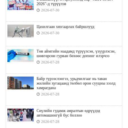
2026”-д түрүүлэв
2026-07-30
Цахилгаан хязгаарлах байршлууд
2026-07-30
Төв аймгийн наадамд түрүүлсэн, үзүүрлэсэн,
шөвгөрсөн гурван бөхөөс допинг илэрчээ
2026-07-28
Байр түрээслэнгээ, урьдчилгааг нь таван
жилийн хугацаанд төлбөл орон сууцны зээлд
хамрагдана
2026-07-28
Сөүлийн гудамж амралтын өдрүүдэд
автомашингүй бүс боллоо
2026-07-28