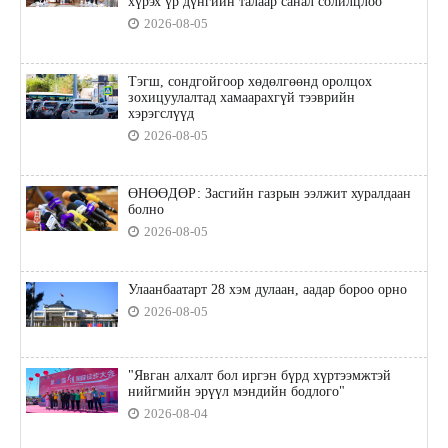
хүрэх үр дүнгийн талаар санал солилцлоо
2026-08-05
Тэгш, сондгойгоор хөдөлгөөнд оролцох
зохицуулалтад хамаарахгүй тээврийн
хэрэгслүүд
2026-08-05
ӨНӨӨДӨР: Засгийн газрын ээлжит хуралдаан
болно
2026-08-05
Улаанбаатарт 28 хэм дулаан, аадар бороо орно
2026-08-05
"Явган алхалт бол иргэн бүрд хүртээмжтэй
нийгмийн эрүүл мэндийн бодлого"
2026-08-04