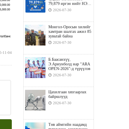
79,879 иргэн нийт НЭГ
ТЭРБУМ төгрөгийн
2026-07-30
татвараа төлөв
Монгол-Оросын хилийг
хамтран шалгах ажил 85
хувьтай байна
2026-07-30
5-11-04
Б.Баасанхүү,
Э.Ариунболд нар “ARA
OPEN-2026”-д түрүүлэв
2026-07-30
Цахилгаан хязгаарлах
байршлууд
2026-07-30
Төв аймгийн наадамд