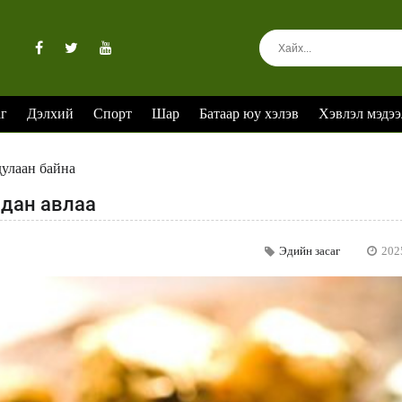
аг
Дэлхий
Спорт
Шар
Батаар юу хэлэв
Хэвлэл мэдээ
дулаан байна
лдан авлаа
Эдийн засаг
202