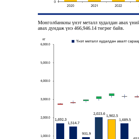
Монголбанкны үнэт металл худалдан авах үнийг
авах дундаж үнэ 466,946.14 төгрөг байв.