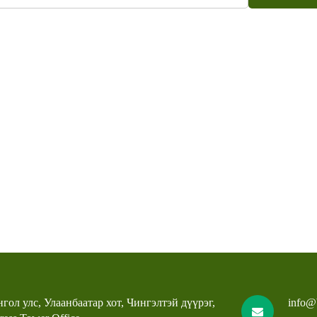
гол улс, Улаанбаатар хот, Чингэлтэй дүүрэг,
info@