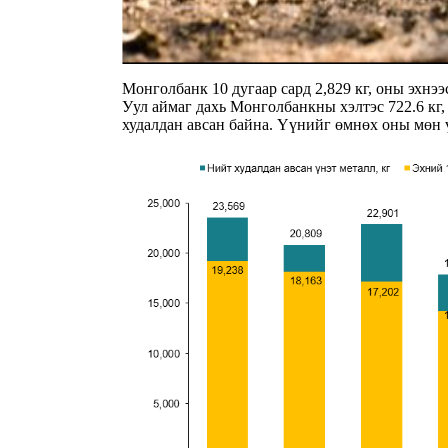
Mонголбанк 10 дугаар сард 2,829 кг, оны эхнээ
Уул аймаг дахь Монголбанкны хэлтэс 722.6 кг,
худалдан авсан байна. Үүнийг өмнөх оны мөн ү