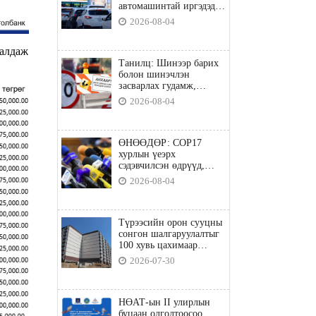
автомашинтай иргэдэд
шатахуун олгоно
2026-08-04
далдаж
Танилц: Шинээр барих
болон шинэчлэн
засварлах гудамж,
замууд
2026-08-04
ӨНӨӨДӨР: COP17
хурлын үеэрх
сэдэвчилсэн өдрүүд,
үзвэр үйлчилгээний
2026-08-04
талаар мэдээлнэ
Түрээсийн орон сууцны
сонгон шалгаруулалтыг
100 хувь цахимаар
явуулна
2026-07-30
НӨАТ-ын II улирлын
буцаан олголтоосоо