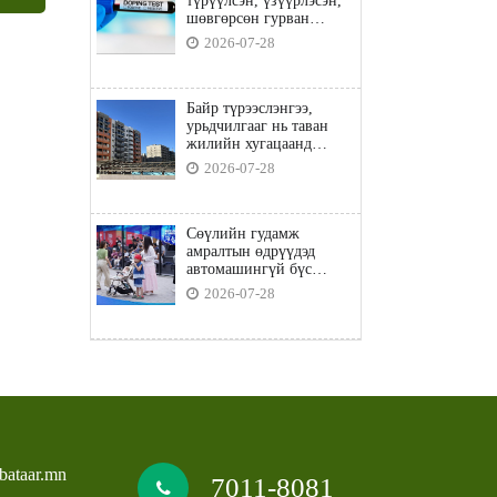
түрүүлсэн, үзүүрлэсэн,
шөвгөрсөн гурван
бөхөөс допинг илэрчээ
2026-07-28
Байр түрээслэнгээ,
урьдчилгааг нь таван
жилийн хугацаанд
төлбөл орон сууцны
2026-07-28
зээлд хамрагдана
Сөүлийн гудамж
амралтын өдрүүдэд
автомашингүй бүс
боллоо
2026-07-28
bataar.mn
7011-8081