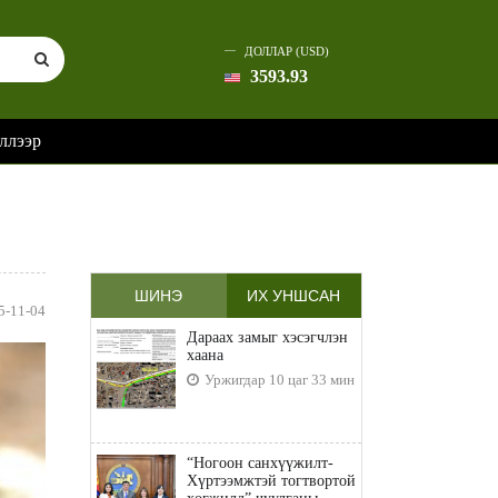
ДОЛЛАР (USD)
3593.93
ллээр
ШИНЭ
ИХ УНШСАН
5-11-04
Дараах замыг хэсэгчлэн
хаана
Уржигдар 10 цаг 33 мин
“Ногоон санхүүжилт-
Хүртээмжтэй тогтвортой