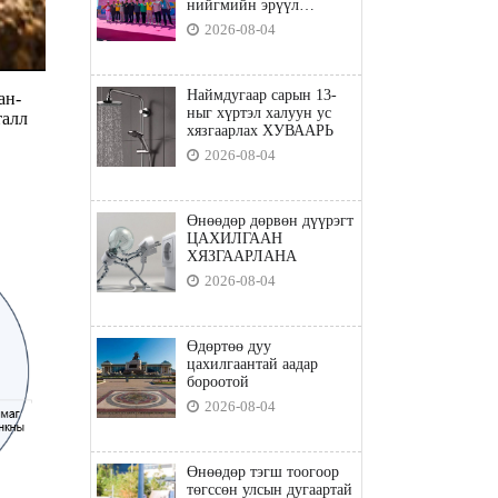
нийгмийн эрүүл
мэндийн бодлого"
2026-08-04
Наймдугаар сарын 13-
ан-
ныг хүртэл халуун ус
талл
хязгаарлах ХУВААРЬ
2026-08-04
Өнөөдөр дөрвөн дүүрэгт
ЦАХИЛГААН
ХЯЗГААРЛАНА
2026-08-04
Өдөртөө дуу
цахилгаантай аадар
бороотой
2026-08-04
Өнөөдөр тэгш тоогоор
төгссөн улсын дугаартай