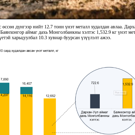
с өссөн дүнгээр нийт 12.7 тонн үнэт металл худалдан авлаа. Дарх
 Баянхонгор аймаг дахь Монголбанкны хэлтэс 1,532.9 кг үнэт ме
етэй харьцуулбал 10.3 хувиар буурсан үзүүлэлт ажээ.