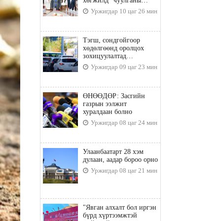
хөгжилд” чуулганы
бэлтгэл ажил, зорилго,
Уржигдар 10 цаг 26 мин
хүрэх үр дүнгийн талаар
санал солилцлоо
Тэгш, сондгойгоор
хөдөлгөөнд оролцох
зохицуулалтад
хамаарахгүй тээврийн
Уржигдар 09 цаг 23 мин
хэрэгслүүд
ӨНӨӨДӨР: Засгийн
газрын ээлжит
хуралдаан болно
Уржигдар 08 цаг 24 мин
Улаанбаатарт 28 хэм
дулаан, аадар бороо орно
Уржигдар 08 цаг 21 мин
"Явган алхалт бол иргэн
бүрд хүртээмжтэй