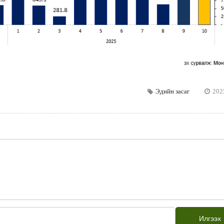
Эдийн засаг
202
Илгээх