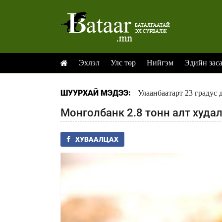
Эхлэл
Улс төр
Нийгэм
Эдийн зас
ШУУРХАЙ МЭДЭЭ:
Улаанбаатарт 23 градус 
Монголбанк 2.8 тонн алт худа
ХУВААЛЦАХ