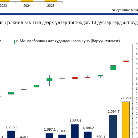
 Дэлхийн зах зээл дээрх үнээр тогтоодог. 10 дугаар сард алт ху