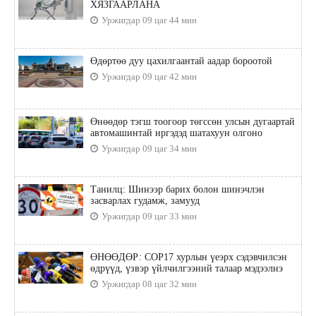
ХЯЗГААРЛАНА
Уржигдар 09 цаг 44 мин
Өдөртөө дуу цахилгаантай аадар бороотой
Уржигдар 09 цаг 42 мин
Өнөөдөр тэгш тоогоор төгссөн улсын дугаартай
автомашинтай иргэдэд шатахуун олгоно
Уржигдар 09 цаг 34 мин
Танилц: Шинээр барих болон шинэчлэн
засварлах гудамж, замууд
Уржигдар 09 цаг 33 мин
ӨНӨӨДӨР: COP17 хурлын үеэрх сэдэвчилсэн
өдрүүд, үзвэр үйлчилгээний талаар мэдээлнэ
Уржигдар 08 цаг 32 мин