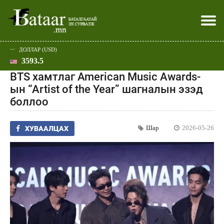
ДОЛЛАР (USD)
3593.5
Хэвлэл мэдээллээр
Батаар юу хэлэв
Эдийн засаг
Нийгэм
Дэлхий
Улс төр
Спорт
Эхлэл
Шар
BTS хамтлаг American Music Awards-
ын “Artist of the Year” шагналын эзэд
боллоо
Шар
2026-05-26
ХУВААЛЦАХ