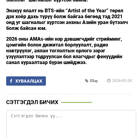
Энэхүү ялалт нь BTS-ийн “Artist of the Year” төрөл
дэх хоёр дахь түрүү болж байгаа бөгөөд тэд 2021
онд уг шагналыг хүртсэн анхны Азийн уран бүтээлч
болж байсан юм.
2026 оны AMAs-ийн нэр дэвшигчдийг стрийминг,
цомгийн болон дижитал борлуулалт, радио
нэвтрүүлэг, аялан тоглолтын орлого зэрэг
үзүүлэлтээр тодруулсан бол ялагчдыг фенүүдийн
санал хураалтаар бүрэн шийджээ.
Шар
2026-05-26
ХУВААЛЦАХ
СЭТГЭГДЭЛ БИЧИХ