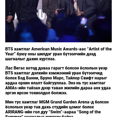
BTS хамтлаг American Music Awards-аас “Artist of the
Year” буюу оны шилдэг уран бүтээлчийн дээд
шагналыг дахин хүртлээ.
Лас Вегас хотод даваа гарагт болсон ёслолын үеэр
BTS хамтлаг дэлхийн хэмжээний уран бүтээлчид
болох Бэд Банни, Бруно Марс, Тайлор Свифт нарыг
ардаа орхин ялалт байгууллаа. Энэ нь тус хамтлаг
AMAs-ийн тайзан дээр таван жилийн дараа анх удаа
эргэн ирсэн тохиолдол болжээ.
Мөн тус хамтлаг MGM Grand Garden Arena-д болсон
ёслолын үеэр тав дахь студийн цомог болох
ARIRANG-ийн гол дуу “Swim”-аараа “Song of the
Summer” шагналыг хүртсэн байна.