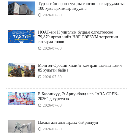
Түрээсийн орон сууцны сонгон шалгаруулалтыг
100 хувь цахимаар явуулна
2026-07-30
НӨАТ-ын II улирлын буцаан олголтоосоо
79,879 иргэн нийт НЭГ ТЭРБУМ төгрөгийн
татвараа төлөв
2026-07-30
Монгол-Оросын хилийг хамтран шалгах ажил
85 хувьтай байна
2026-07-30
Б.Баасанхүү, Э.Ариунболд нар “ARA OPEN-
2026”-д түрүүлэв
2026-07-30
Цахилгаан хязгаарлах байршлууд
2026-07-30