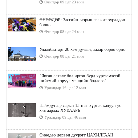
Өчигдөр 09 цаг 23 мин
ӨНӨӨДӨР: Засгийн газрын ээлжит хуралдаан
болно
Өчигдөр 08 цаг 24 мин
Улаанбаатарт 28 хэм дулаан, аадар бороо орно
Өчигдөр 08 цаг 21 мин
"Явган алхалт бол иргэн бүрд хүртээмжтэй
нийгмийн эрүүл мэндийн бодлого"
Уржигдар 16 цаг 12 мин
Наймдугаар сарын 13-ныг хүртэл халуун ус
хязгаарлах ХУВААРЬ
Уржигдар 09 цаг 46 мин
Өнөөдөр дөрвөн дүүрэгт ЦАХИЛГААН