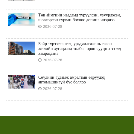
Төв аймгийн наадамд түрүүлсэн, үзүүрлэсэн,
шөвгөрсөн гурван бөхөөс допинг илэрчээ
2026-07-28
Байр түрээслэнгээ, урьдчилгааг нь таван
жилийн хугацаанд төлбөл орон сууцны зээлд
хамрагдана
2026-07-28
Сөүлийн гудамж амралтын өдрүүдэд
автомашингүй бүс боллоо
2026-07-28