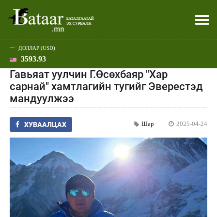
ДОЛЛАР (USD)
3593.93
Хэвлэл мэдээллээр
Батаар юу хэлэв
Эдийн засаг
Нийгэм
Дэлхий
Улс төр
Спорт
Эхлэл
Шар
Гавьяат уулчин Г.Өсөхбаяр "Хар
сарнай" хамтлагийн тугийг Эверестэд
мандуулжээ
Шар
2025-04-24
ХУВААЛЦАХ