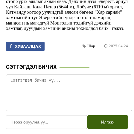
отог хүрэх аяллыг ахлан яваа. Дэлхийн дээд Эверест, ариул
уул Кайлаш, Кала Патар (5644 м), Лобуче (6119 м) оргил,
Катманду хотоор уулчидтай аялсан бөгөөд “Хар сарнай”
хамтлагийн туг Эверестийн үндсэн отогт намиран,
мандсан нь магадгүй Монголын төдийгүй дэлхийн
хамтлаг, дуучдын хамгийн анхны тохиолдол байх" гэжээ.
Шар
2025-04-24
ХУВААЛЦАХ
СЭТГЭГДЭЛ БИЧИХ
Илгээх