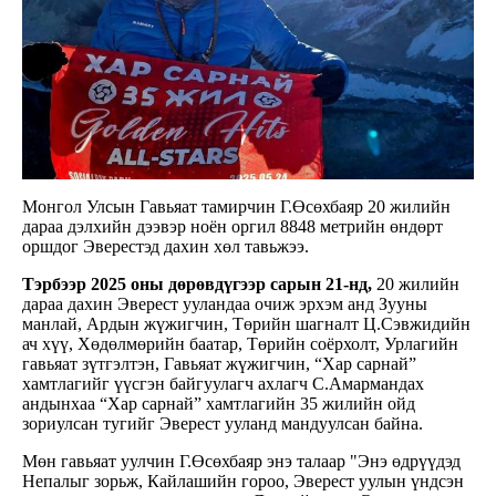
Монгол Улсын Гавьяат тамирчин Г.Өсөхбаяр 20 жилийн
дараа дэлхийн дээвэр ноён оргил 8848 метрийн өндөрт
оршдог Эверестэд дахин хөл тавьжээ.
Тэрбээр 2025 оны дөрөвдүгээр сарын 21-нд,
20 жилийн
дараа дахин Эверест ууландаа очиж эрхэм анд Зууны
манлай, Ардын жүжигчин, Төрийн шагналт Ц.Сэвжидийн
ач хүү, Хөдөлмөрийн баатар, Төрийн соёрхолт, Урлагийн
гавьяат зүтгэлтэн, Гавьяат жүжигчин, “Хар сарнай”
хамтлагийг үүсгэн байгуулагч ахлагч С.Амармандах
андынхаа “Хар сарнай” хамтлагийн 35 жилийн ойд
зориулсан тугийг Эверест ууланд мандуулсан байна.
Мөн гавьяат уулчин Г.Өсөхбаяр энэ талаар "Энэ өдрүүдэд
Непалыг зорьж, Кайлашийн гороо, Эверест уулын үндсэн