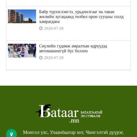
Байр түрээслэнгээ, урьдчилгааг нь таван
жилийн хугацаанд төлбөл орон сууцны зээлд
хамрагдана
2026-07-28
Сөүлийн гудамж амралтын өдрүүдэд
автомашингүй бүс боллоо
2026-07-28
Монгол улс, Улаанбаатар хот, Чингэлтэй дүүрэг,