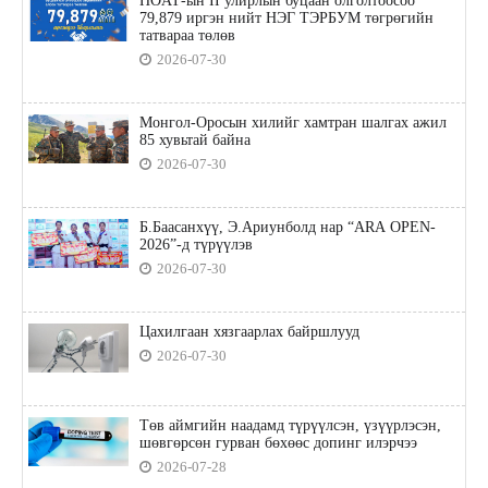
НӨАТ-ын II улирлын буцаан олголтоосоо
79,879 иргэн нийт НЭГ ТЭРБУМ төгрөгийн
татвараа төлөв
2026-07-30
Монгол-Оросын хилийг хамтран шалгах ажил
85 хувьтай байна
2026-07-30
Б.Баасанхүү, Э.Ариунболд нар “ARA OPEN-
2026”-д түрүүлэв
2026-07-30
Цахилгаан хязгаарлах байршлууд
2026-07-30
Төв аймгийн наадамд түрүүлсэн, үзүүрлэсэн,
шөвгөрсөн гурван бөхөөс допинг илэрчээ
2026-07-28