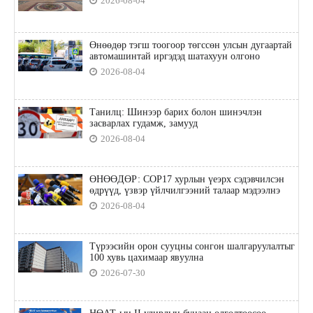
2026-08-04
Өнөөдөр тэгш тоогоор төгссөн улсын дугаартай
автомашинтай иргэдэд шатахуун олгоно
2026-08-04
Танилц: Шинээр барих болон шинэчлэн
засварлах гудамж, замууд
2026-08-04
ӨНӨӨДӨР: COP17 хурлын үеэрх сэдэвчилсэн
өдрүүд, үзвэр үйлчилгээний талаар мэдээлнэ
2026-08-04
Түрээсийн орон сууцны сонгон шалгаруулалтыг
100 хувь цахимаар явуулна
2026-07-30