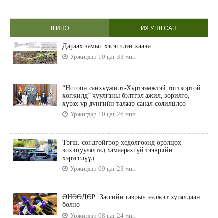
ШИНЭ
ИХ УНШСАН
Дараах замыг хэсэгчлэн хаана
Уржигдар 10 цаг 33 мин
“Ногоон санхүүжилт-Хүртээмжтэй тогтвортой
хөгжилд” чуулганы бэлтгэл ажил, зорилго,
хүрэх үр дүнгийн талаар санал солилцлоо
Уржигдар 10 цаг 26 мин
Тэгш, сондгойгоор хөдөлгөөнд оролцох
зохицуулалтад хамаарахгүй тээврийн
хэрэгслүүд
Уржигдар 09 цаг 23 мин
ӨНӨӨДӨР: Засгийн газрын ээлжит хуралдаан
болно
Уржигдар 08 цаг 24 мин