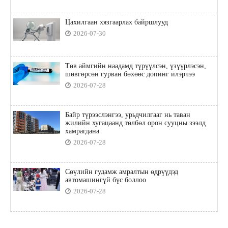
Цахилгаан хязгаарлах байршлууд
2026-07-30
Төв аймгийн наадамд түрүүлсэн, үзүүрлэсэн,
шөвгөрсөн гурван бөхөөс допинг илэрчээ
2026-07-28
Байр түрээслэнгээ, урьдчилгааг нь таван
жилийн хугацаанд төлбөл орон сууцны зээлд
хамрагдана
2026-07-28
Сөүлийн гудамж амралтын өдрүүдэд
автомашингүй бүс боллоо
2026-07-28