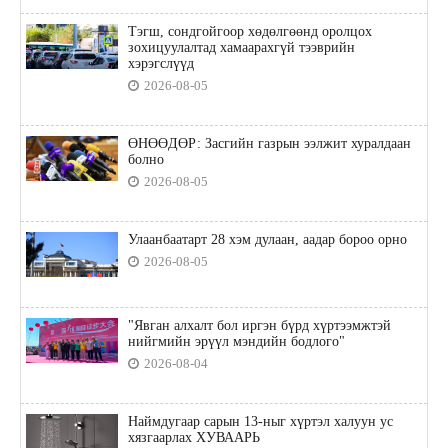
Тэгш, сондгойгоор хөдөлгөөнд оролцох
зохицуулалтад хамаарахгүй тээврийн
хэрэгслүүд
2026-08-05
ӨНӨӨДӨР: Засгийн газрын ээлжит хуралдаан
болно
2026-08-05
Улаанбаатарт 28 хэм дулаан, аадар бороо орно
2026-08-05
"Явган алхалт бол иргэн бүрд хүртээмжтэй
нийгмийн эрүүл мэндийн бодлого"
2026-08-04
Наймдугаар сарын 13-ныг хүртэл халуун ус
хязгаарлах ХУВААРЬ