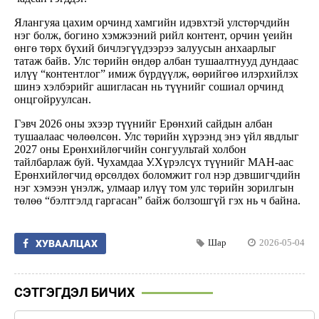
Ялангуяа цахим орчинд хамгийн идэвхтэй улстөрчдийн
нэг болж, богино хэмжээний рийл контент, орчин үеийн
өнгө төрх бүхий бичлэгүүдээрээ залуусын анхаарлыг
татаж байв. Улс төрийн өндөр албан тушаалтнууд дундаас
илүү “контентлог” имиж бүрдүүлж, өөрийгөө илэрхийлэх
шинэ хэлбэрийг ашигласан нь түүнийг сошиал орчинд
онцгойруулсан.
Гэвч 2026 оны эхээр түүнийг Ерөнхий сайдын албан
тушаалаас чөлөөлсөн. Улс төрийн хүрээнд энэ үйл явдлыг
2027 оны Ерөнхийлөгчийн сонгуультай холбон
тайлбарлаж буй. Чухамдаа У.Хүрэлсүх түүнийг МАН-аас
Ерөнхийлөгчид өрсөлдөх боломжит гол нэр дэвшигчдийн
нэг хэмээн үнэлж, улмаар илүү том улс төрийн зорилгын
төлөө “бэлтгэлд гаргасан” байж болзошгүй гэх нь ч байна.
Шар
2026-05-04
ХУВААЛЦАХ
СЭТГЭГДЭЛ БИЧИХ