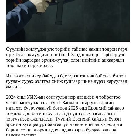
Сүүлийн жилүүдэд улс төрийн тайзнаа дахин тодрон гарч
ирж буй эрхмүүдийн нэг бол Г.Занданшатар. Тэрбээр улс
төрийн карьераа эрчимжүүлж, олон нийтийн анхаарлын
төвд дахин орж ирлээ.
Ингэхдээ спикер байхдаа буу зурж тоглож байснаа ёжлон
буудаж сурах бэлтгэл хийж буйгаар шинэ дүрээ харуулаад
амжив.
2024 оны УИХ-ын сонгуульд нэр дэвшсэн ч тойрогтоо
ялалт байгуулж чадаагүй Г.Занданшатар улс төрийн
идэвхээ бууруулаагүй бөгөөд 2025 онд Ерөнхий сайдаар
томилогдон богино хугацаанд гүйцэтгэх засаглалын
тэргүүнээр ажилласан. Түүний Ерөнхий сайдын бүрэн
эрхийн хугацаа урт байгаагүй ч олон нийтэд хүрэх арга
барил, сошиал орчин дахь идэвхээрээ бусдаас ялгарч
чадсан гэгддэг.