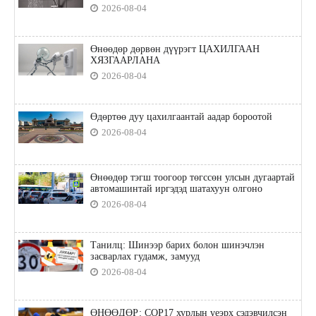
2026-08-04
Өнөөдөр дөрвөн дүүрэгт ЦАХИЛГААН
ХЯЗГААРЛАНА
2026-08-04
Өдөртөө дуу цахилгаантай аадар бороотой
2026-08-04
Өнөөдөр тэгш тоогоор төгссөн улсын дугаартай
автомашинтай иргэдэд шатахуун олгоно
2026-08-04
Танилц: Шинээр барих болон шинэчлэн
засварлах гудамж, замууд
2026-08-04
ӨНӨӨДӨР: COP17 хурлын үеэрх сэдэвчилсэн