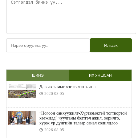
Илгээх
ШИНЭ
ИХ УНШСАН
Дараах замыг хэсэгчлэн хаана
2026-08-05
“Ногоон санхүүжилт-Хүртээмжтэй тогтвортой
хөгжилд” чуулганы бэлтгэл ажил, зорилго,
хүрэх үр дүнгийн талаар санал солилцлоо
2026-08-05