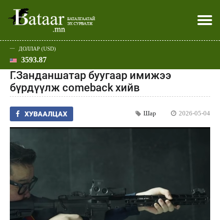
ДОЛЛАР (USD)
3593.87
Хэвлэл мэдээллээр
Батаар юу хэлэв
Эдийн засаг
Нийгэм
Дэлхий
Улс төр
Спорт
Эхлэл
Шар
Г.Занданшатар буугаар имижээ
бүрдүүлж comeback хийв
Шар
2026-05-04
ХУВААЛЦАХ