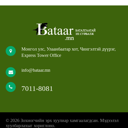
Монгол улс, Улаанбаатар хот, Чингэлтэй дүүрэг,
Express Tower Office
info@bataar.mn
7011-8081
© 2026 Зохиогчийн эрх хуулиар хамгаалагдсан. Мэдээлэл
хуулбарлахыг хориглоно.