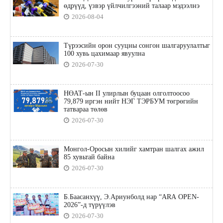
өдрүүд, үзвэр үйлчилгээний талаар мэдээлнэ
2026-08-04
Түрээсийн орон сууцны сонгон шалгаруулалтыг
100 хувь цахимаар явуулна
2026-07-30
НӨАТ-ын II улирлын буцаан олголтоосоо
79,879 иргэн нийт НЭГ ТЭРБУМ төгрөгийн
татвараа төлөв
2026-07-30
Монгол-Оросын хилийг хамтран шалгах ажил
85 хувьтай байна
2026-07-30
Б.Баасанхүү, Э.Ариунболд нар “ARA OPEN-
2026”-д түрүүлэв
2026-07-30