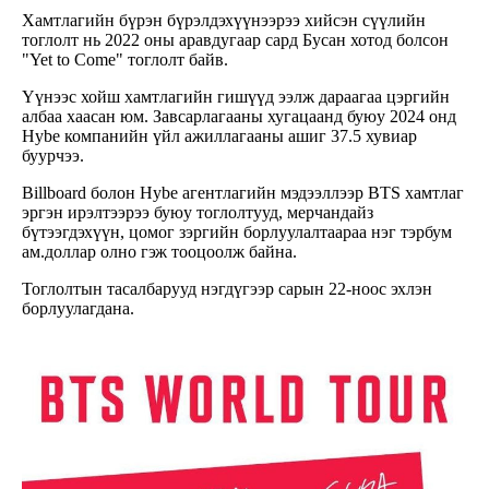
Хамтлагийн бүрэн бүрэлдэхүүнээрээ хийсэн сүүлийн
тоглолт нь 2022 оны аравдугаар сард Бусан хотод болсон
"Yet to Come" тоглолт байв.
Үүнээс хойш хамтлагийн гишүүд ээлж дараагаа цэргийн
албаа хаасан юм. Завсарлагааны хугацаанд буюу 2024 онд
Hybe компанийн үйл ажиллагааны ашиг 37.5 хувиар
буурчээ.
Billboard болон Hybe агентлагийн мэдээллээр BTS хамтлаг
эргэн ирэлтээрээ буюу тоглолтууд, мерчандайз
бүтээгдэхүүн, цомог зэргийн борлуулалтаараа нэг тэрбум
ам.доллар олно гэж тооцоолж байна.
Тоглолтын тасалбарууд нэгдүгээр сарын 22-ноос эхлэн
борлуулагдана.