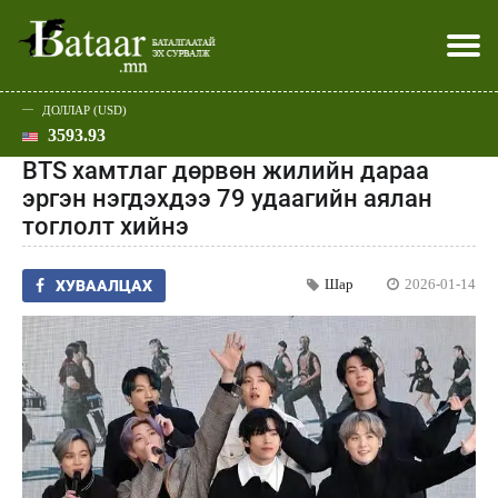
ДОЛЛАР (USD)
3593.93
Хэвлэл мэдээллээр
Батаар юу хэлэв
Эдийн засаг
Нийгэм
Дэлхий
Улс төр
Спорт
Эхлэл
Шар
BTS хамтлаг дөрвөн жилийн дараа
эргэн нэгдэхдээ 79 удаагийн аялан
тоглолт хийнэ
Шар
2026-01-14
ХУВААЛЦАХ