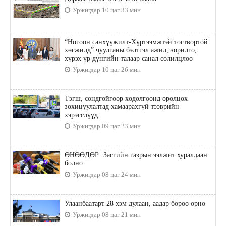
Уржигдар 10 цаг 33 мин
“Ногоон санхүүжилт-Хүртээмжтэй тогтвортой
хөгжилд” чуулганы бэлтгэл ажил, зорилго,
хүрэх үр дүнгийн талаар санал солилцлоо
Уржигдар 10 цаг 26 мин
Тэгш, сондгойгоор хөдөлгөөнд оролцох
зохицуулалтад хамаарахгүй тээврийн
хэрэгслүүд
Уржигдар 09 цаг 23 мин
ӨНӨӨДӨР: Засгийн газрын ээлжит хуралдаан
болно
Уржигдар 08 цаг 24 мин
Улаанбаатарт 28 хэм дулаан, аадар бороо орно
Уржигдар 08 цаг 21 мин