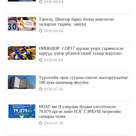
2026-08-04
Танилц: Шинээр барих болон шинэчлэн
засварлах гудамж, замууд
2026-08-04
ӨНӨӨДӨР: COP17 хурлын үеэрх сэдэвчилсэн
өдрүүд, үзвэр үйлчилгээний талаар мэдээлнэ
2026-08-04
Түрээсийн орон сууцны сонгон шалгаруулалтыг
100 хувь цахимаар явуулна
2026-07-30
НӨАТ-ын II улирлын буцаан олголтоосоо
79,879 иргэн нийт НЭГ ТЭРБУМ төгрөгийн
татвараа төлөв
2026-07-30