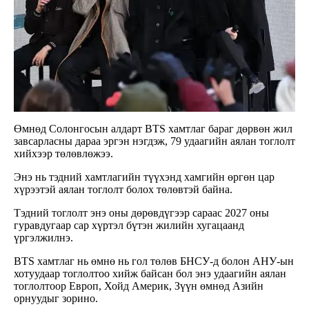
Өмнөд Солонгосын алдарт BTS хамтлаг бараг дөрвөн жил
завсарласны дараа эргэн нэгдэж, 79 удаагийн аялан тоглолт
хийхээр төлөвлөжээ.
Энэ нь тэдний хамтлагийн түүхэнд хамгийн өргөн цар
хүрээтэй аялан тоглолт болох төлөвтэй байна.
Тэдний тоглолт энэ оны дөрөвдүгээр сараас 2027 оны
гуравдугаар сар хүртэл бүтэн жилийн хугацаанд
үргэлжилнэ.
BTS хамтлаг нь өмнө нь гол төлөв БНСУ-д болон АНУ-ын
хотуудаар тоглолтоо хийж байсан бол энэ удаагийн аялан
тоглолтоор Европ, Хойд Америк, Зүүн өмнөд Азийн
орнуудыг зорино.