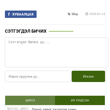
Шар
2026-01-14
ХУВААЛЦАХ
СЭТГЭГДЭЛ БИЧИХ
Илгээх
ШИНЭ
ИХ УНШСАН
Дараах замыг хэсэгчлэн хаана