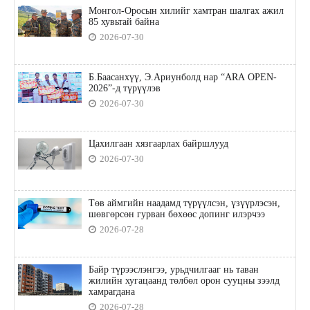
Монгол-Оросын хилийг хамтран шалгах ажил
85 хувьтай байна
2026-07-30
Б.Баасанхүү, Э.Ариунболд нар “ARA OPEN-
2026”-д түрүүлэв
2026-07-30
Цахилгаан хязгаарлах байршлууд
2026-07-30
Төв аймгийн наадамд түрүүлсэн, үзүүрлэсэн,
шөвгөрсөн гурван бөхөөс допинг илэрчээ
2026-07-28
Байр түрээслэнгээ, урьдчилгааг нь таван
жилийн хугацаанд төлбөл орон сууцны зээлд
хамрагдана
2026-07-28