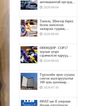
автомашинтай иргэдэд
шатахуун олгоно
2026-08-04
Танилц: Шинээр барих
болон шинэчлэн
засварлах гудамж,
замууд
2026-08-04
ӨНӨӨДӨР: COP17
хурлын үеэрх
сэдэвчилсэн өдрүүд,
үзвэр үйлчилгээний
2026-08-04
талаар мэдээлнэ
Түрээсийн орон сууцны
сонгон шалгаруулалтыг
100 хувь цахимаар
явуулна
2026-07-30
НӨАТ-ын II улирлын
буцаан олголтоосоо