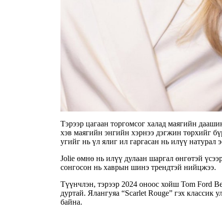
Тэрээр цагаан торгомсог халад маягийн дааши
хэв маягийн энгийн хэрнээ дэгжин төрхийг бү
угийг нь үл ялиг ил гаргасан нь илүү натурал 
Jolie өмнө нь илүү дулаан шаргал өнгөтэй үсээ
сонгосон нь хаврын шинэ трендтэй нийцжээ.
Түүнчлэн, тэрээр 2024 оноос хойш Tom Ford B
дуртай. Ялангуяа “Scarlet Rouge” гэх классик у
байна.