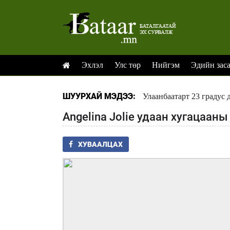
Эхлэл
Улс төр
Нийгэм
Эдийн зас
ШУУРХАЙ МЭДЭЭ:
Улаанбаатарт 23 градус 
Angelina Jolie удаан хугацаан
ХУВААЛЦАХ