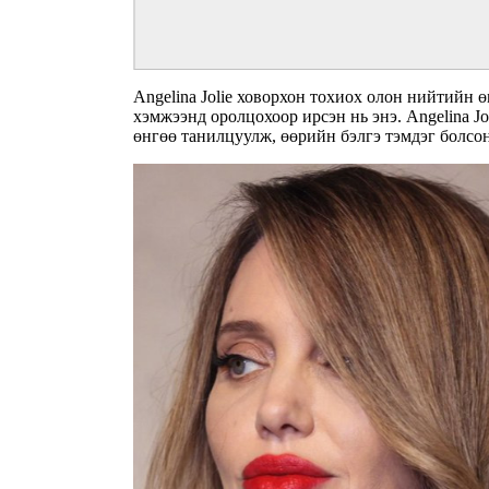
Angelina Jolie ховорхон тохиох олон нийтийн 
хэмжээнд оролцохоор ирсэн нь энэ. Angelina J
өнгөө танилцуулж, өөрийн бэлгэ тэмдэг болсон