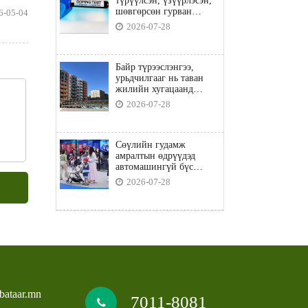
түрүүлсэн, үзүүрлэсэн,
шөвгөрсөн гурван
6-05-04
бөхөөс допинг илэрчээ
2026-07-28
Байр түрээслэнгээ,
урьдчилгааг нь таван
жилийн хугацаанд
төлбөл орон сууцны
2026-07-28
зээлд хамрагдана
Сөүлийн гудамж
амралтын өдрүүдэд
автомашингүй бүс
боллоо
2026-07-28
bataar.mn
7011-8081