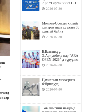
79,879 иргэн нийт НЭГ
ТЭРБУМ төгрөгийн
2026-07-30
татвараа төлөв
Монгол-Оросын хилийг
хамтран шалгах ажил 85
хувьтай байна
2026-07-30
Б.Баасанхүү,
Э.Ариунболд нар “ARA
OPEN-2026”-д түрүүлэв
анц
2026-07-30
н
г
Цахилгаан хязгаарлах
байршлууд
2026-07-30
дганд
хэвээр
Төв аймгийн наадамд