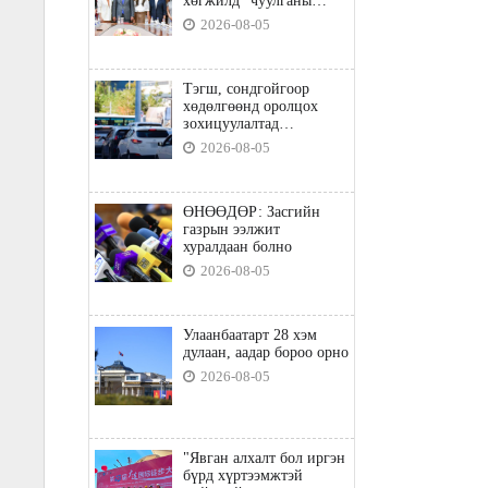
хөгжилд” чуулганы
бэлтгэл ажил, зорилго,
2026-08-05
хүрэх үр дүнгийн талаар
санал солилцлоо
Тэгш, сондгойгоор
хөдөлгөөнд оролцох
зохицуулалтад
хамаарахгүй тээврийн
2026-08-05
хэрэгслүүд
ӨНӨӨДӨР: Засгийн
газрын ээлжит
хуралдаан болно
2026-08-05
Улаанбаатарт 28 хэм
дулаан, аадар бороо орно
2026-08-05
"Явган алхалт бол иргэн
бүрд хүртээмжтэй