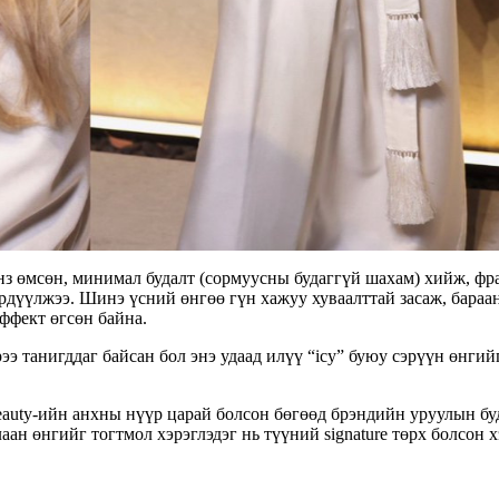
нз өмсөн, минимал будалт (сормуусны будаггүй шахам) хийж, фр
рдүүлжээ. Шинэ үсний өнгөө гүн хажуу хуваалттай засаж, бараа
эффект өгсөн байна.
рээ танигддаг байсан бол энэ удаад илүү “icy” буюу сэрүүн өнгий
eauty-ийн анхны нүүр царай болсон бөгөөд брэндийн уруулын бу
лаан өнгийг тогтмол хэрэглэдэг нь түүний signature төрх болсон 