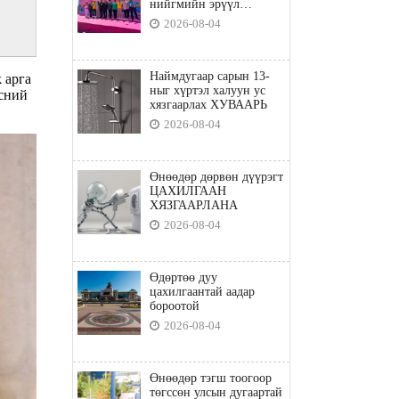
нийгмийн эрүүл
мэндийн бодлого"
2026-08-04
Наймдугаар сарын 13-
 арга
ныг хүртэл халуун ус
үсний
хязгаарлах ХУВААРЬ
2026-08-04
Өнөөдөр дөрвөн дүүрэгт
ЦАХИЛГААН
ХЯЗГААРЛАНА
2026-08-04
Өдөртөө дуу
цахилгаантай аадар
бороотой
2026-08-04
Өнөөдөр тэгш тоогоор
төгссөн улсын дугаартай