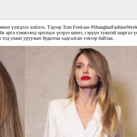
өмнөх үзэгдлээ хийлээ. Тэрээр Tom Ford-ын #ShanghaiFashionWeek
olie арга хэмжээнд оролцох үеэрээ шинэ, сэрүүн туяатай шаргал 
 тод улаан уруулын будалтаа хадгалсан хэвээр байлаа.