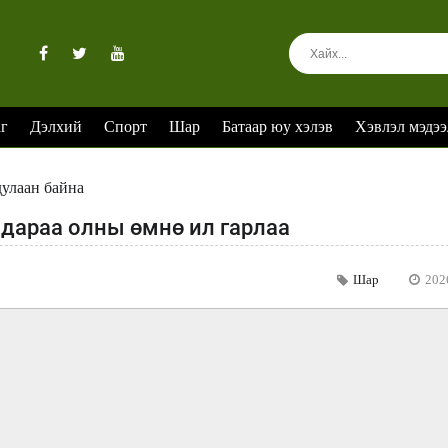
аг
Дэлхий
Спорт
Шар
Батаар юу хэлэв
Хэвлэл мэдээ
дулаан байна
ы дараа олны өмнө ил гарлаа
Шар
202