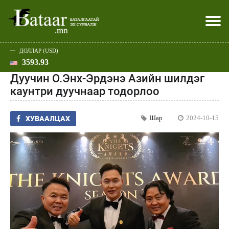
ДОЛЛАР (USD)
3593.93
Хэвлэл мэдээллээр
Батаар юу хэлэв
Эдийн засаг
Нийгэм
Дэлхий
Улс төр
Спорт
Эхлэл
Шар
Дуучин О.Энх-Эрдэнэ Азийн шилдэг
каунтри дуучнаар тодорлоо
Шар
2024-10-15
ХУВААЛЦАХ