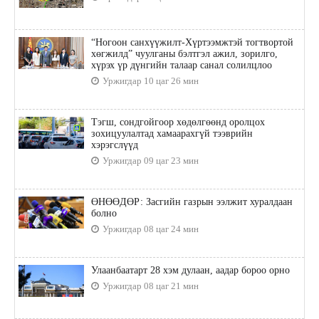
“Ногоон санхүүжилт-Хүртээмжтэй тогтвортой
хөгжилд” чуулганы бэлтгэл ажил, зорилго,
хүрэх үр дүнгийн талаар санал солилцлоо
Уржигдар 10 цаг 26 мин
Тэгш, сондгойгоор хөдөлгөөнд оролцох
зохицуулалтад хамаарахгүй тээврийн
хэрэгслүүд
Уржигдар 09 цаг 23 мин
ӨНӨӨДӨР: Засгийн газрын ээлжит хуралдаан
болно
Уржигдар 08 цаг 24 мин
Улаанбаатарт 28 хэм дулаан, аадар бороо орно
Уржигдар 08 цаг 21 мин