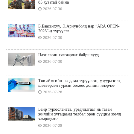
85 хувьтай байна
2026-07-30
Б.Баасанхүү, Э.Ариунболд нар “ARA OPEN-
2026”-д түрүүлэв
2026-07-30
Цахилгаан хязгаарлах байршлууд
2026-07-30
Төв аймгийн наадамд түрүүлсэн, үзүүрлэсэн,
шөвгөрсөн гурван бөхөөс допинг илэрчээ
2026-07-28
Байр түрээслэнгээ, урьдчилгааг нь таван
жилийн хугацаанд төлбөл орон сууцны зээлд
хамрагдана
2026-07-28