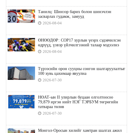
Танилц: Шинээр барих болон шинэчлэн
засварлах гудамж, замууд
2026-08-04
ӨНӨӨДӨР: COP17 хурлын үеэрх сэдэвчилсэн
өдрүүд, үзвэр үйлчилгээний талаар мэдээлнэ
2026-08-04
Түрээсийн орон сууцны сонгон шалгаруулалтыг
100 хувь цахимаар явуулна
2026-07-30
НӨАТ-ын II улирлын буцаан олголтоосоо
79,879 иргэн нийт НЭГ ТЭРБУМ төгрөгийн
татвараа төлөв
2026-07-30
Монгол-Оросын хилийг хамтран шалгах ажил