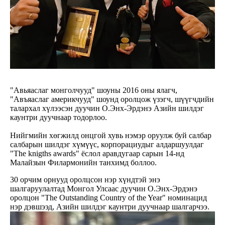
"Авьяаслаг монголчууд" шоуны 2016 оны ялагч,
"Авъяаслаг америкчууд" шоунд оролцож үзэгч, шүүгчдийн
талархал хүлээсэн дуучин О.Энх-Эрдэнэ Азийн шилдэг
каунтри дуучнаар тодорлоо.
Нийгмийн хөгжилд онцгой хувь нэмэр оруулж буй салбар
салбарын шилдэг хүмүүс, корпорациудыг алдаршуулдаг
"The knigths awards" ёслол аравдугаар сарын 14-нд
Малайзын Филармонийн танхимд боллоо.
30 орчим орнууд оролцсон нэр хүндтэй энэ
шалгаруулалтад Монгол Улсаас дуучин О.Энх-Эрдэнэ
оролцон "The Outstanding Country of the Year" номинацид
нэр дэвшээд, Азийн шилдэг каунтри дуучнаар шалгарчээ.