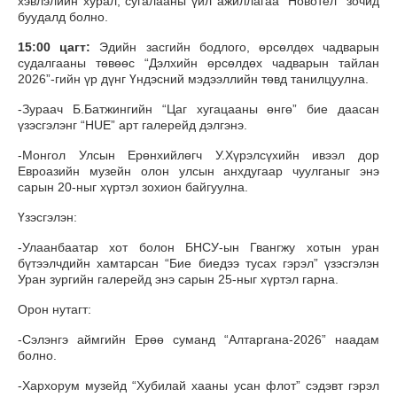
хэвлэлийн хурал, сугалааны үйл ажиллагаа "Новотел" зочид
буудалд болно.
15:00 цагт:
Эдийн засгийн бодлого, өрсөлдөх чадварын
судалгааны төвөөс “Дэлхийн өрсөлдөх чадварын тайлан
2026”-гийн үр дүнг Үндэсний мэдээллийн төвд танилцуулна.
-Зураач Б.Батжингийн “Цаг хугацааны өнгө” бие даасан
үзэсгэлэнг “HUE” арт галерейд дэлгэнэ.
-Монгол Улсын Ерөнхийлөгч У.Хүрэлсүхийн ивээл дор
Евроазийн музейн олон улсын анхдугаар чуулганыг энэ
сарын 20-ныг хүртэл зохион байгуулна.
Үзэсгэлэн:
-Улаанбаатар хот болон БНСУ-ын Гвангжу хотын уран
бүтээлчдийн хамтарсан “Бие биедээ тусах гэрэл” үзэсгэлэн
Уран зургийн галерейд энэ сарын 25-ныг хүртэл гарна.
Орон нутагт:
-Сэлэнгэ аймгийн Ерөө суманд “Алтаргана-2026” наадам
болно.
-Хархорум музейд “Хубилай хааны усан флот” сэдэвт гэрэл