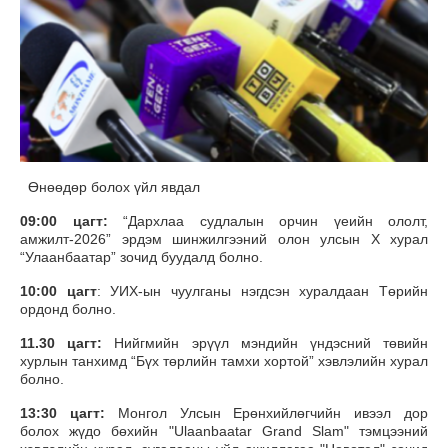
Өнөөдөр болох үйл явдал
09:00 цагт:
“Дархлаа судлалын орчин үеийн ололт,
амжилт-2026” эрдэм шинжилгээний олон улсын X хурал
“Улаанбаатар” зочид буудалд болно.
10:00 цагт
: УИХ-ын чуулганы нэгдсэн хуралдаан Төрийн
ордонд болно.
11.30 цагт:
Нийгмийн эрүүл мэндийн үндэсний төвийн
хурлын танхимд “Бүх төрлийн тамхи хортой” хэвлэлийн хурал
болно.
13:30 цагт:
Монгол Улсын Ерөнхийлөгчийн ивээл дор
болох жүдо бөхийн "Ulaanbaatar Grand Slam" тэмцээний