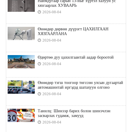
Наймдугаар сарын 13-ныг хүртэл халуун ус
хязгаарлах ХУВААРЬ
2026-08-04
Өнөөдөр дөрвөн дүүрэгт ЦАХИЛГААН
ХЯЗГААРЛАНА
2026-08-04
Өдөртөө дуу цахилгаантай аадар бороотой
2026-08-04
Өнөөдөр тэгш тоогоор төгссөн улсын дугаартай
автомашинтай иргэдэд шатахуун олгоно
2026-08-04
Танилц: Шинээр барих болон шинэчлэн
засварлах гудамж, замууд
2026-08-04