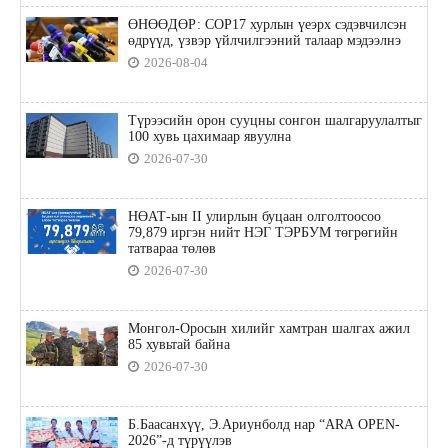
ӨНӨӨДӨР: COP17 хурлын үеэрх сэдэвчилсэн
өдрүүд, үзвэр үйлчилгээний талаар мэдээлнэ
2026-08-04
Түрээсийн орон сууцны сонгон шалгаруулалтыг
100 хувь цахимаар явуулна
2026-07-30
НӨАТ-ын II улирлын буцаан олголтоосоо
79,879 иргэн нийт НЭГ ТЭРБУМ төгрөгийн
татвараа төлөв
2026-07-30
Монгол-Оросын хилийг хамтран шалгах ажил
85 хувьтай байна
2026-07-30
Б.Баасанхүү, Э.Ариунболд нар “ARA OPEN-
2026”-д түрүүлэв