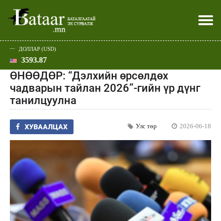
ДОЛЛАР (USD)
3593.87
Хэвлэл мэдээллээр
Батаар юу хэлэв
Эдийн засаг
Нийгэм
Дэлхий
Улс төр
Спорт
Эхлэл
Шар
ӨНӨӨДӨР: “Дэлхийн өрсөлдөх
чадварын тайлан 2026”-гийн үр дүнг
танилцуулна
Улс төр
2026-06-18
ХУВААЛЦАХ