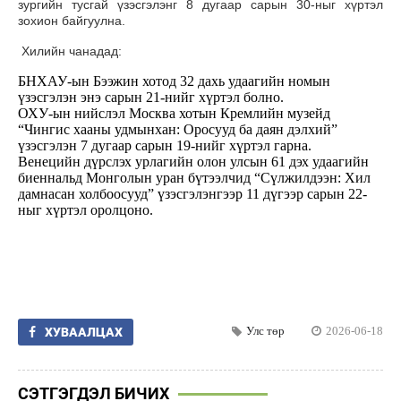
зургийн тусгай үзэсгэлэнг 8 дугаар сарын 30-ныг хүртэл
зохион байгуулна.
Хилийн чанадад:
БНХАУ-ын Бээжин хотод 32 дахь удаагийн номын
үзэсгэлэн энэ сарын 21-нийг хүртэл болно.
ОХУ-ын нийслэл Москва хотын Кремлийн музейд
“Чингис хааны удмынхан: Оросууд ба даян дэлхий”
үзэсгэлэн 7 дугаар сарын 19-нийг хүртэл гарна.
Венецийн дүрслэх урлагийн олон улсын 61 дэх удаагийн
биеннальд Монголын уран бүтээлчид “Сүлжилдээн: Хил
дамнасан холбоосууд” үзэсгэлэнгээр 11 дүгээр сарын 22-
ныг хүртэл оролцоно.
Улс төр
2026-06-18
ХУВААЛЦАХ
СЭТГЭГДЭЛ БИЧИХ