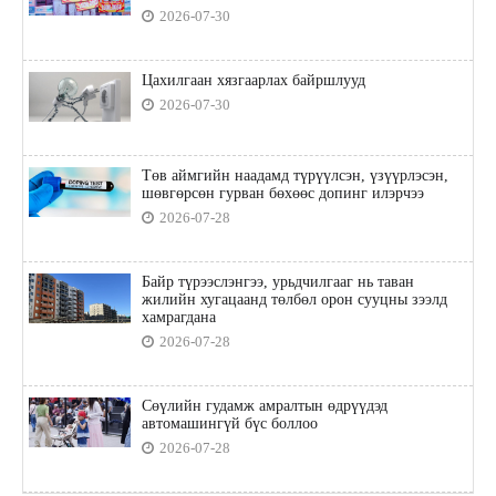
2026-07-30
Цахилгаан хязгаарлах байршлууд
2026-07-30
Төв аймгийн наадамд түрүүлсэн, үзүүрлэсэн,
шөвгөрсөн гурван бөхөөс допинг илэрчээ
2026-07-28
Байр түрээслэнгээ, урьдчилгааг нь таван
жилийн хугацаанд төлбөл орон сууцны зээлд
хамрагдана
2026-07-28
Сөүлийн гудамж амралтын өдрүүдэд
автомашингүй бүс боллоо
2026-07-28