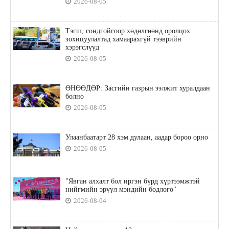
2026-08-05
Тэгш, сондгойгоор хөдөлгөөнд оролцох
зохицуулалтад хамаарахгүй тээврийн
хэрэгслүүд
2026-08-05
ӨНӨӨДӨР: Засгийн газрын ээлжит хуралдаан
болно
2026-08-05
Улаанбаатарт 28 хэм дулаан, аадар бороо орно
2026-08-05
"Явган алхалт бол иргэн бүрд хүртээмжтэй
нийгмийн эрүүл мэндийн бодлого"
2026-08-04