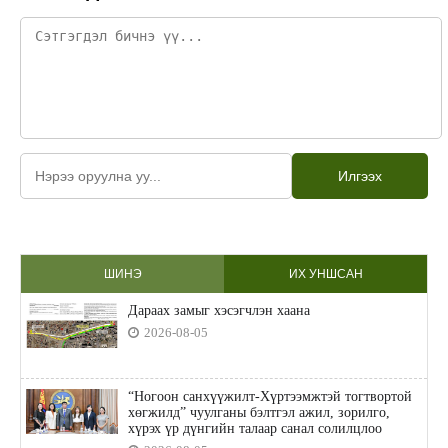
Илгээх
ШИНЭ
ИХ УНШСАН
Дараах замыг хэсэгчлэн хаана
2026-08-05
“Ногоон санхүүжилт-Хүртээмжтэй тогтвортой
хөгжилд” чуулганы бэлтгэл ажил, зорилго,
хүрэх үр дүнгийн талаар санал солилцлоо