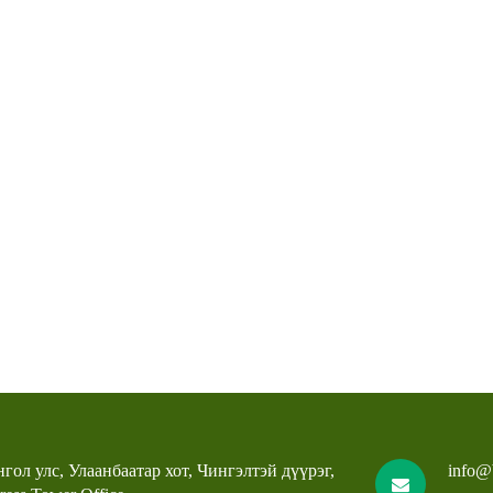
гол улс, Улаанбаатар хот, Чингэлтэй дүүрэг,
info@