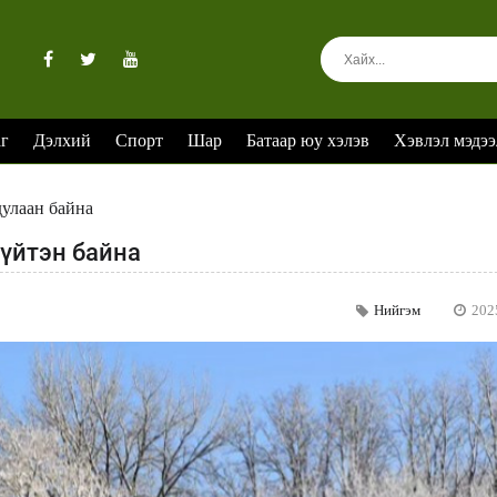
аг
Дэлхий
Спорт
Шар
Батаар юу хэлэв
Хэвлэл мэдээ
дулаан байна
хүйтэн байна
Нийгэм
202