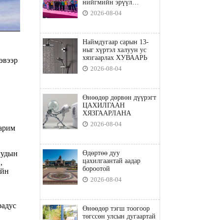
нийгмийн эрүүл
мэндийн бодлого"
2026-08-04
Наймдугаар сарын 13-
ныг хүртэл халуун ус
хязгаарлах ХУВААРЬ
эвээр
2026-08-04
Өнөөдөр дөрвөн дүүрэгт
ЦАХИЛГААН
ХЯЗГААРЛАНА
2026-08-04
зарим
уудын
Өдөртөө дуу
цахилгаантай аадар
,
бороотой
ийн
2026-08-04
радус
Өнөөдөр тэгш тоогоор
төгссөн улсын дугаартай