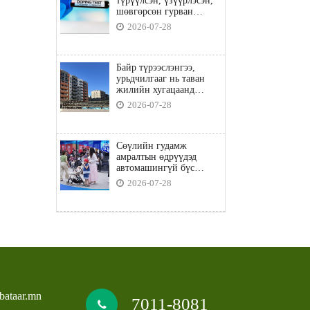
түрүүлсэн, үзүүрлэсэн,
шөвгөрсөн гурван
бөхөөс допинг илэрчээ
2026-07-28
Байр түрээслэнгээ,
урьдчилгааг нь таван
жилийн хугацаанд
төлбөл орон сууцны
2026-07-28
зээлд хамрагдана
Сөүлийн гудамж
амралтын өдрүүдэд
автомашингүй бүс
боллоо
2026-07-28
bataar.mn
7011-8081