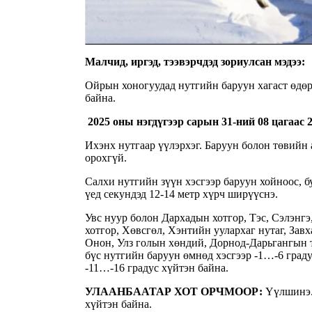
Малчид, иргэд, тээвэрчдэд зориулсан мэдээ:
Ойрын хоногуудад нутгийн баруун хагаст өдөрт
байна.
2025 оны нэгдүгээр сарын 31-ний 08 цагаас 
Ихэнх нутгаар үүлэрхэг. Баруун болон төвийн 
орохгүй.
Салхи нутгийн зүүн хэсгээр баруун хойноос, бу
үед секундэд 12-14 метр хүрч ширүүснэ.
Увс нуур болон Дархадын хотгор, Тэс, Сэлэнг
хотгор, Хөвсгөл, Хэнтийн уулархаг нутаг, Завх
Онон, Улз голын хөндий, Дорнод-Дарьгангын та
бүс нутгийн баруун өмнөд хэсгээр -1…-6 граду
-11…-16 градус хүйтэн байна.
УЛААНБААТАР ХОТ ОРЧМООР:
Үүлшинэ. 
хүйтэн байна.