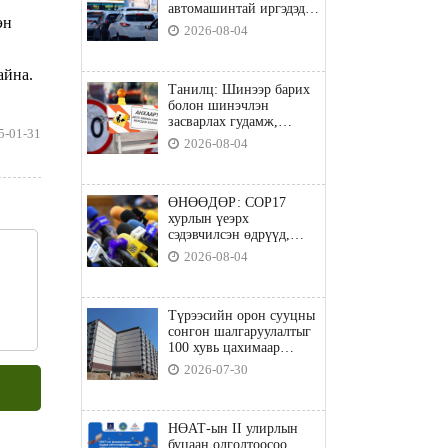
автомашинтай иргэдэд
эн
шатахуун олгоно
2026-08-04
айна.
Танилц: Шинээр барих
болон шинэчлэн
засварлах гудамж,
5-01-31
замууд
2026-08-04
ӨНӨӨДӨР: COP17
хурлын үеэрх
сэдэвчилсэн өдрүүд,
үзвэр үйлчилгээний
2026-08-04
талаар мэдээлнэ
Түрээсийн орон сууцны
сонгон шалгаруулалтыг
100 хувь цахимаар
явуулна
2026-07-30
НӨАТ-ын II улирлын
буцаан олголтоосоо