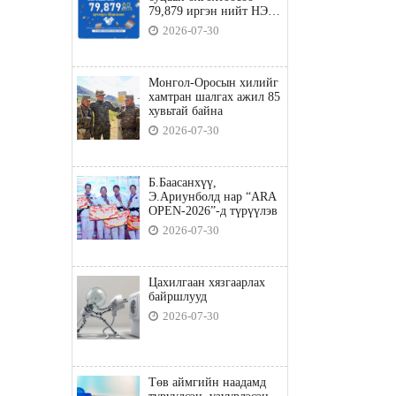
79,879 иргэн нийт НЭГ
ТЭРБУМ төгрөгийн
2026-07-30
татвараа төлөв
Монгол-Оросын хилийг
хамтран шалгах ажил 85
хувьтай байна
2026-07-30
Б.Баасанхүү,
Э.Ариунболд нар “ARA
OPEN-2026”-д түрүүлэв
2026-07-30
Цахилгаан хязгаарлах
байршлууд
2026-07-30
Төв аймгийн наадамд