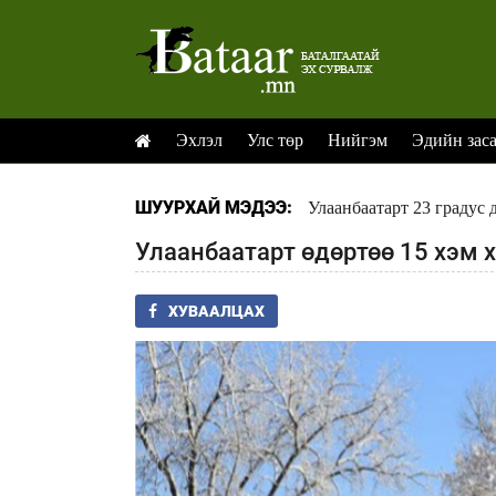
Эхлэл
Улс төр
Нийгэм
Эдийн зас
ШУУРХАЙ МЭДЭЭ:
Улаанбаатарт 23 градус 
Улаанбаатарт өдөртөө 15 хэм 
ХУВААЛЦАХ