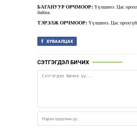
БАГАНУУР ОРЧМООР:
Үүлшинэ. Цас орохгү
байна.
ТЭРЭЛЖ ОРЧМООР:
Үүлшинэ. Цас орохгүй. 
ХУВААЛЦАХ
СЭТГЭГДЭЛ БИЧИХ