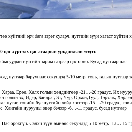
өө хүйтний эрч бага зэрэг суларч, нутгийн зүүн хагаст хүйтэн х
20 цаг хүртэлх
цаг агаарын урьдчилсан мэдээ:
аймгуудын нутгийн зарим газраар цас орно. Бусад нутгаар цас
сад нутгаар баруунаас секундэд 5-10 метр, говь, талын нутгаар 
э, Хараа, Ерөө, Халх голын хөндийгөөр -21…-26 градус, Их нуур
ан голын эх, Идэр, Байдраг, Эг, Үүр, Орхон,Туул, Тэрэлж, Хэрлэн
л нутаг, говийн бүс нутгийн хойд хэсгээр -15…-20 градус, гов
с, Хангайн нурууны өвөр бэлээр -6…-11 градус, бусад нутгаар
Цас орохгүй. Салхи зүүн өмнөөс секундэд 5-10 метр. -13…-15 г