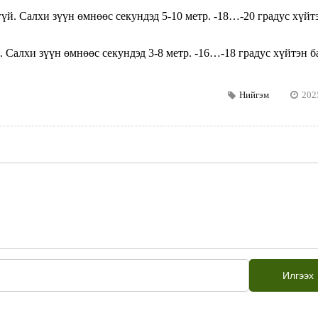
й. Салхи зүүн өмнөөс секундэд 5-10 метр. -18…-20 градус хүйт
Салхи зүүн өмнөөс секундэд 3-8 метр. -16…-18 градус хүйтэн б
Нийгэм
202
Илгээх