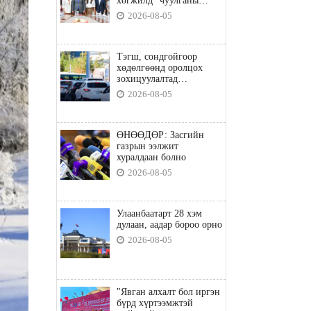
хөгжилд” чуулганы
бэлтгэл ажил, зорилго,
2026-08-05
хүрэх үр дүнгийн талаар
санал солилцлоо
Тэгш, сондгойгоор
хөдөлгөөнд оролцох
зохицуулалтад
хамаарахгүй тээврийн
2026-08-05
хэрэгслүүд
ӨНӨӨДӨР: Засгийн
газрын ээлжит
хуралдаан болно
2026-08-05
Улаанбаатарт 28 хэм
дулаан, аадар бороо орно
2026-08-05
"Явган алхалт бол иргэн
бүрд хүртээмжтэй