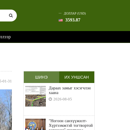
ДОЛЛАР (USD)
3593.87
ллээр
ШИНЭ
ИХ УНШСАН
5-01-31
Дараах замыг хэсэгчлэн
хаана
2026-08-05
“Ногоон санхүүжилт-
Хүртээмжтэй тогтвортой