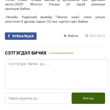
экспо-2025” Монгол Улсаас 10 гаруй компани
оролцож байна.
-Чехийн Үндэсний музейд “Чингис хаан” олон улсын
үзэсгэлэн 6 дугаар сарын 22-ныг хүртэл гарч байна.
Нийгэм
2025-04-23
ХУВААЛЦАХ
СЭТГЭГДЭЛ БИЧИХ
Илгээх