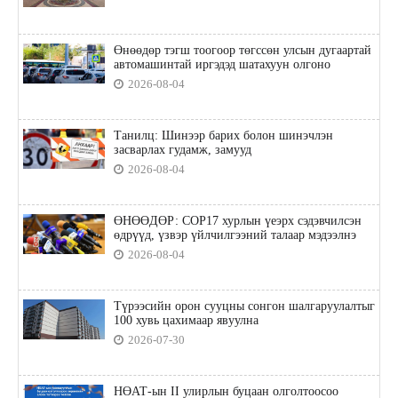
Өнөөдөр тэгш тоогоор төгссөн улсын дугаартай
автомашинтай иргэдэд шатахуун олгоно
2026-08-04
Танилц: Шинээр барих болон шинэчлэн
засварлах гудамж, замууд
2026-08-04
ӨНӨӨДӨР: COP17 хурлын үеэрх сэдэвчилсэн
өдрүүд, үзвэр үйлчилгээний талаар мэдээлнэ
2026-08-04
Түрээсийн орон сууцны сонгон шалгаруулалтыг
100 хувь цахимаар явуулна
2026-07-30
НӨАТ-ын II улирлын буцаан олголтоосоо