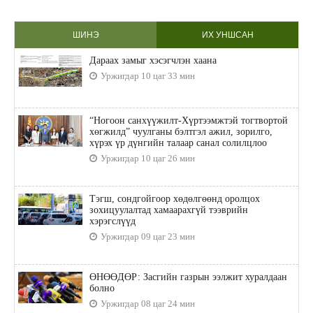
ШИНЭ
ИХ УНШСАН
Дараах замыг хэсэгчлэн хаана
Уржигдар 10 цаг 33 мин
“Ногоон санхүүжилт-Хүртээмжтэй тогтвортой
хөгжилд” чуулганы бэлтгэл ажил, зорилго,
хүрэх үр дүнгийн талаар санал солилцлоо
Уржигдар 10 цаг 26 мин
Тэгш, сондгойгоор хөдөлгөөнд оролцох
зохицуулалтад хамаарахгүй тээврийн
хэрэгслүүд
Уржигдар 09 цаг 23 мин
ӨНӨӨДӨР: Засгийн газрын ээлжит хуралдаан
болно
Уржигдар 08 цаг 24 мин