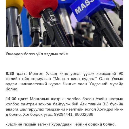
Өнөөдөр болох үйл явдлын тойм
8:30 цагт:
Монгол Улсад кино урлаг үүсэж хөгжсөний 90
жилийн ойд зориулсан "Монгол кино судлал" Олон Улсын
эрдэм шинжилгээний хурал Чингис хаан Үндэсний музейд
болно.
14:30 цагт:
Монголын шатрын холбоо болон Азийн шатрын
холбоо хамтран зохион байгуулж буй Ази тивийн 3.3 бүсийн
аварга шалгаруулах тэмцээний нээлтийн ёслол Холидэй Инн-
д болно. Холбогдох утас: 99294441, 88032888
-Засгийн газрын ээлжит хуралдаан Төрийн ордонд болно.