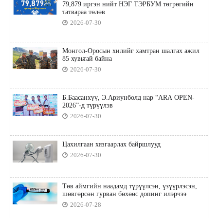
79,879 иргэн нийт НЭГ ТЭРБУМ төгрөгийн
татвараа төлөв
2026-07-30
Монгол-Оросын хилийг хамтран шалгах ажил
85 хувьтай байна
2026-07-30
Б.Баасанхүү, Э.Ариунболд нар “ARA OPEN-
2026”-д түрүүлэв
2026-07-30
Цахилгаан хязгаарлах байршлууд
2026-07-30
Төв аймгийн наадамд түрүүлсэн, үзүүрлэсэн,
шөвгөрсөн гурван бөхөөс допинг илэрчээ
2026-07-28