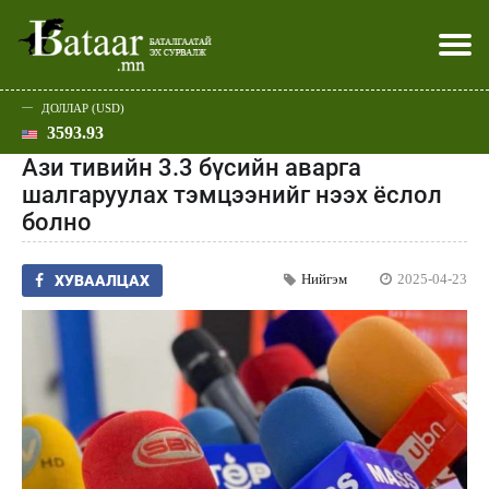
ДОЛЛАР (USD)
3593.93
Хэвлэл мэдээллээр
Батаар юу хэлэв
Эдийн засаг
Нийгэм
Дэлхий
Улс төр
Спорт
Эхлэл
Шар
Ази тивийн 3.3 бүсийн аварга
шалгаруулах тэмцээнийг нээх ёслол
болно
Нийгэм
2025-04-23
ХУВААЛЦАХ