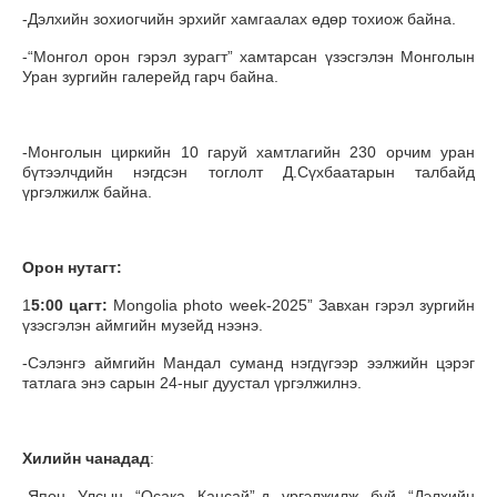
-Дэлхийн зохиогчийн эрхийг хамгаалах өдөр тохиож байна.
-“Монгол орон гэрэл зурагт” хамтарсан үзэсгэлэн Монголын
Уран зургийн галерейд гарч байна.
-Монголын циркийн 10 гаруй хамтлагийн 230 орчим уран
бүтээлчдийн нэгдсэн тоглолт Д.Сүхбаатарын талбайд
үргэлжилж байна.
Орон нутагт:
1
5:00 цагт:
Mongolia photo week-2025” Завхан гэрэл зургийн
үзэсгэлэн аймгийн музейд нээнэ.
-Сэлэнгэ аймгийн Мандал суманд нэгдүгээр ээлжийн цэрэг
татлага энэ сарын 24-ныг дуустал үргэлжилнэ.
Хилийн чанадад
:
-Япон Улсын “Осака Кансай”-д үргэлжилж буй “Дэлхийн