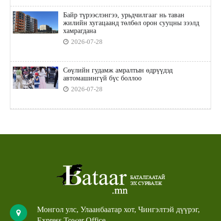
Байр түрээслэнгээ, урьдчилгааг нь таван
жилийн хугацаанд төлбөл орон сууцны зээлд
хамрагдана
2026-07-28
Сөүлийн гудамж амралтын өдрүүдэд
автомашингүй бүс боллоо
2026-07-28
Монгол улс, Улаанбаатар хот, Чингэлтэй дүүрэг,
Express Tower Office