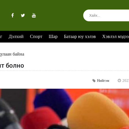
аг
Дэлхий
Спорт
Шар
Батаар юу хэлэв
Хэвлэл мэдээ
дулаан байна
лт болно
Нийгэм
202