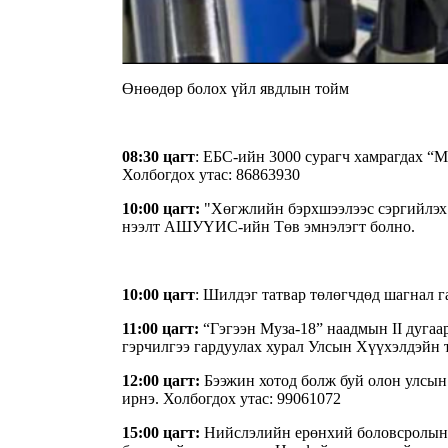
Өнөөдөр болох үйл явдлын тойм
08:30 цагт
: ЕБС-ийн 3000 сурагч хамрагдах “
Холбогдох утас: 86863930
10:00 цагт:
"Хөгжлийн бэрхшээлээс сэргийлэх
нээлт АШУҮИС-ийн Төв эмнэлэгт болно.
10:00 цагт
: Шилдэг татвар төлөгчдөд шагнал 
11:00 цагт:
“Гэгээн Муза-18” наадмын II дугаа
гэрчилгээ гардуулах хурал Улсын Хүүхэлдэйн т
12:00 цагт:
Бээжин хотод болж буй олон улсын
ирнэ. Холбогдох утас: 99061072
15:00 цагт:
Нийслэлийн ерөнхий боловсролын 2