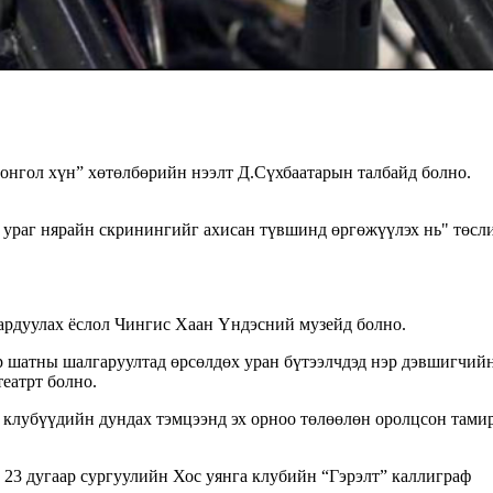
Монгол хүн” хөтөлбөрийн нээлт Д.Сүхбаатарын талбайд болно.
 ураг нярайн скринингийг ахисан түвшинд өргөжүүлэх нь" төсл
гардуулах ёслол Чингис Хаан Үндэсний музейд болно.
р шатны шалгаруултад өрсөлдөх уран бүтээлчдэд нэр дэвшигчий
еатрт болно.
 клубүүдийн дундах тэмцээнд эх орноо төлөөлөн оролцсон тами
3 дугаар сургуулийн Хос уянга клубийн “Гэрэлт” каллиграф