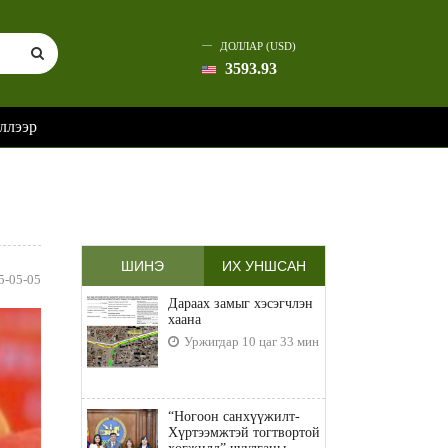
ДОЛЛАР (USD)
3593.93
ллээр
ШИНЭ
ИХ УНШСАН
5-05-05
Дараах замыг хэсэгчлэн
хаана
Уржигдар 10 цаг 33 мин
“Ногоон санхүүжилт-
Хүртээмжтэй тогтвортой