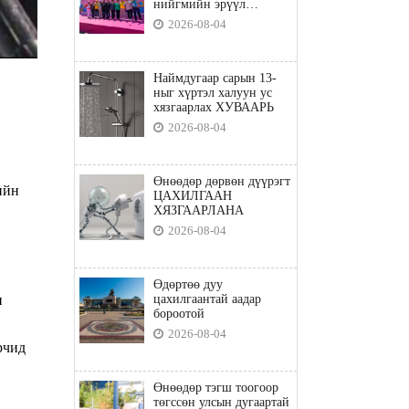
нийгмийн эрүүл
мэндийн бодлого"
2026-08-04
Наймдугаар сарын 13-
ныг хүртэл халуун ус
хязгаарлах ХУВААРЬ
2026-08-04
Өнөөдөр дөрвөн дүүрэгт
ийн
ЦАХИЛГААН
ХЯЗГААРЛАНА
2026-08-04
Өдөртөө дуу
н
цахилгаантай аадар
бороотой
2026-08-04
рчид
Өнөөдөр тэгш тоогоор
төгссөн улсын дугаартай