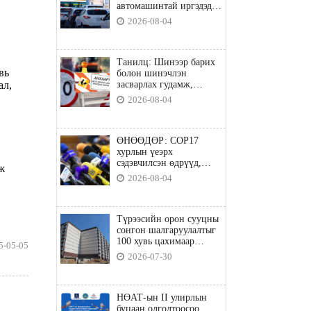
автомашинтай иргэдэд
шатахуун олгоно
2026-08-04
Танилц: Шинээр барих
вь
болон шинэчлэн
ал,
засварлах гудамж,
замууд
2026-08-04
ӨНӨӨДӨР: COP17
хурлын үеэрх
сэдэвчилсэн өдрүүд,
ж
үзвэр үйлчилгээний
2026-08-04
талаар мэдээлнэ
Түрээсийн орон сууцны
сонгон шалгаруулалтыг
100 хувь цахимаар
5-05-05
явуулна
2026-07-30
НӨАТ-ын II улирлын
буцаан олголтоосоо