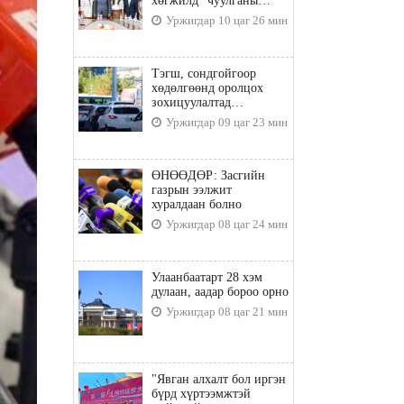
хөгжилд” чуулганы
бэлтгэл ажил, зорилго,
Уржигдар 10 цаг 26 мин
хүрэх үр дүнгийн талаар
санал солилцлоо
Тэгш, сондгойгоор
хөдөлгөөнд оролцох
зохицуулалтад
хамаарахгүй тээврийн
Уржигдар 09 цаг 23 мин
хэрэгслүүд
ӨНӨӨДӨР: Засгийн
газрын ээлжит
хуралдаан болно
Уржигдар 08 цаг 24 мин
Улаанбаатарт 28 хэм
дулаан, аадар бороо орно
Уржигдар 08 цаг 21 мин
"Явган алхалт бол иргэн
бүрд хүртээмжтэй