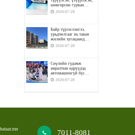
түрүүлсэн, үзүүрлэсэн,
шөвгөрсөн гурван
бөхөөс допинг илэрчээ
2026-07-28
Байр түрээслэнгээ,
урьдчилгааг нь таван
жилийн хугацаанд
төлбөл орон сууцны
2026-07-28
зээлд хамрагдана
Сөүлийн гудамж
амралтын өдрүүдэд
автомашингүй бүс
боллоо
2026-07-28
bataar.mn
7011-8081