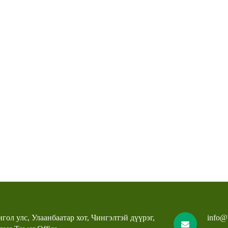
гол улс, Улаанбаатар хот, Чингэлтэй дүүрэг,
info@