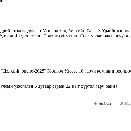
нэ.
дрийг тохиолдуулан Монгол хэл, бичгийн багш Б.Уранбилэг, ша
тээлийн үзэсгэлэнг Сэлэнгэ аймгийн Соёл урлаг, аялал жуулчл
 “Дэлхийн экспо-2025” Монгол Улсаас 10 гаруй компани оролцо
лсын үзэсгэлэн 6 дугаар сарын 22-ныг хүртэл гарч байна.
Нийгэм
202