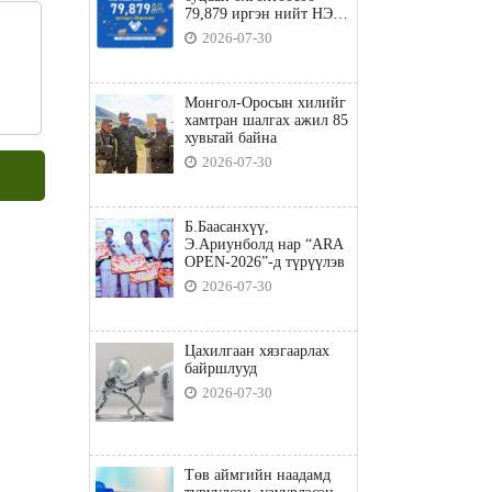
79,879 иргэн нийт НЭГ
ТЭРБУМ төгрөгийн
2026-07-30
татвараа төлөв
Монгол-Оросын хилийг
хамтран шалгах ажил 85
хувьтай байна
2026-07-30
Б.Баасанхүү,
Э.Ариунболд нар “ARA
OPEN-2026”-д түрүүлэв
2026-07-30
Цахилгаан хязгаарлах
байршлууд
2026-07-30
Төв аймгийн наадамд