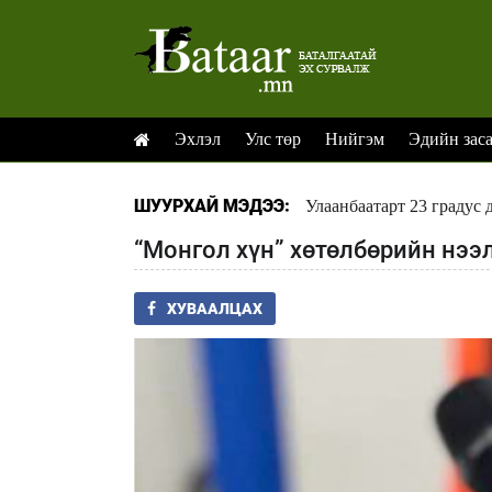
Эхлэл
Улс төр
Нийгэм
Эдийн зас
ШУУРХАЙ МЭДЭЭ:
Улаанбаатарт 23 градус 
“Монгол хүн” хөтөлбөрийн нээ
ХУВААЛЦАХ