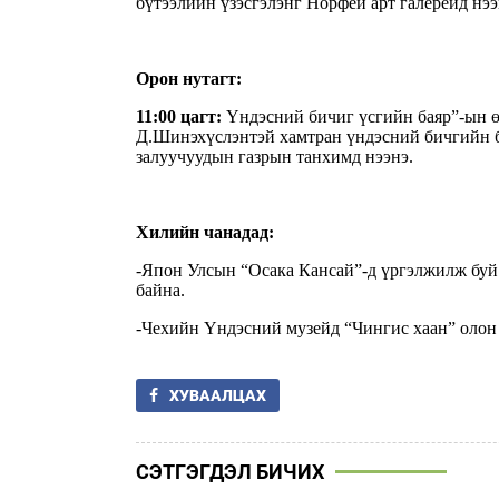
бүтээлийн үзэсгэлэнг Норфей арт галерейд нээ
Орон нутагт:
11:00 цагт:
Үндэсний бичиг үсгийн баяр”-ын ө
Д.Шинэхүслэнтэй хамтран үндэсний бичгийн бү
залуучуудын газрын танхимд нээнэ.
Хилийн чанадад:
-Япон Улсын “Осака Кансай”-д үргэлжилж буй
байна.
-Чехийн Үндэсний музейд “Чингис хаан” олон у
ХУВААЛЦАХ
СЭТГЭГДЭЛ БИЧИХ