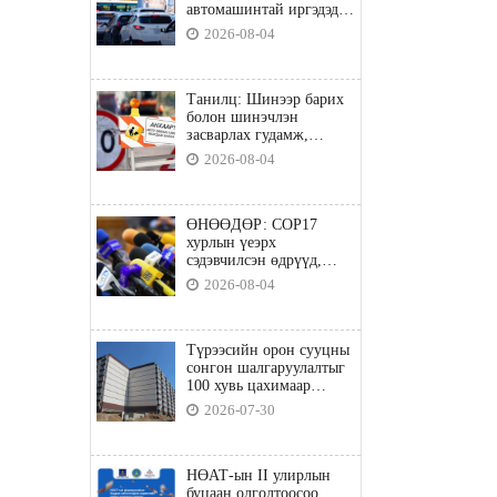
автомашинтай иргэдэд
шатахуун олгоно
2026-08-04
Танилц: Шинээр барих
болон шинэчлэн
засварлах гудамж,
замууд
2026-08-04
ӨНӨӨДӨР: COP17
хурлын үеэрх
сэдэвчилсэн өдрүүд,
үзвэр үйлчилгээний
2026-08-04
талаар мэдээлнэ
Түрээсийн орон сууцны
сонгон шалгаруулалтыг
100 хувь цахимаар
явуулна
2026-07-30
НӨАТ-ын II улирлын
буцаан олголтоосоо