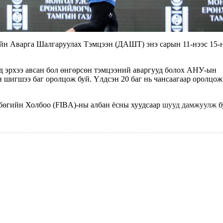
ийн Аварга Шалгаруулах Тэмцээн (ДАШТ) энэ сарын 11-нээс 15-
д эрхээ авсан бол өнгөрсөн тэмцээний аваргууд болох АНУ-ын
н шигшээ баг оролцож буй. Үлдсэн 20 баг нь чансаагаар оролцож
өгийн Холбоо (FIBA)-ны албан ёсны хуудсаар
шууд дамжуулж
б