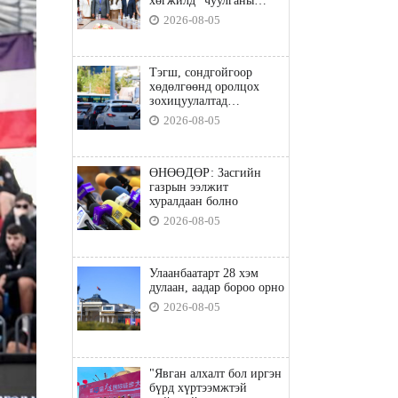
хөгжилд” чуулганы
бэлтгэл ажил, зорилго,
2026-08-05
хүрэх үр дүнгийн талаар
санал солилцлоо
Тэгш, сондгойгоор
хөдөлгөөнд оролцох
зохицуулалтад
хамаарахгүй тээврийн
2026-08-05
хэрэгслүүд
ӨНӨӨДӨР: Засгийн
газрын ээлжит
хуралдаан болно
2026-08-05
Улаанбаатарт 28 хэм
дулаан, аадар бороо орно
2026-08-05
"Явган алхалт бол иргэн
бүрд хүртээмжтэй