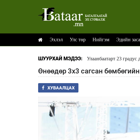
Эхлэл
Улс төр
Нийгэм
Эдийн зас
ШУУРХАЙ МЭДЭЭ:
Улаанбаатарт 23 градус 
Өнөөдөр 3х3 сагсан бөмбөгийн
ХУВААЛЦАХ