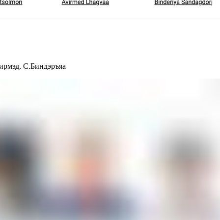
вирмэд, С.Биндэръяа