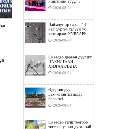
нийгмийн эрүүл
мэндийн бодлого"
2026-08-04
Наймдугаар сарын 13-
ныг
ныг хүртэл халуун ус
хязгаарлах ХУВААРЬ
2026-08-04
Өнөөдөр дөрвөн дүүрэгт
уй.
ЦАХИЛГААН
ХЯЗГААРЛАНА
2026-08-04
Өдөртөө дуу
цахилгаантай аадар
бороотой
2026-08-04
Өнөөдөр тэгш тоогоор
төгссөн улсын дугаартай