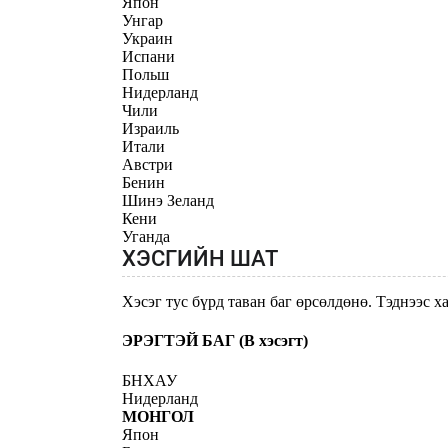
Япон
Унгар
Украин
Испани
Польш
Нидерланд
Чили
Израиль
Итали
Австри
Бенин
Шинэ Зеланд
Кени
Уганда
ХЭСГИЙН ШАТ
Хэсэг тус бүрд таван баг өрсөлдөнө. Тэднээс 
ЭРЭГТЭЙ БАГ (B хэсэгт)
БНХАУ
Нидерланд
МОНГОЛ
Япон