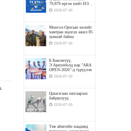
79,879 иргэн нийт НЭГ
ТЭРБУМ төгрөгийн
2026-07-30
татвараа төлөв
Монгол-Оросын хилийг
хамтран шалгах ажил 85
хувьтай байна
2026-07-30
Б.Баасанхүү,
Э.Ариунболд нар “ARA
OPEN-2026”-д түрүүлэв
2026-07-30
м.
Цахилгаан хязгаарлах
байршлууд
2026-07-30
Төв аймгийн наадамд