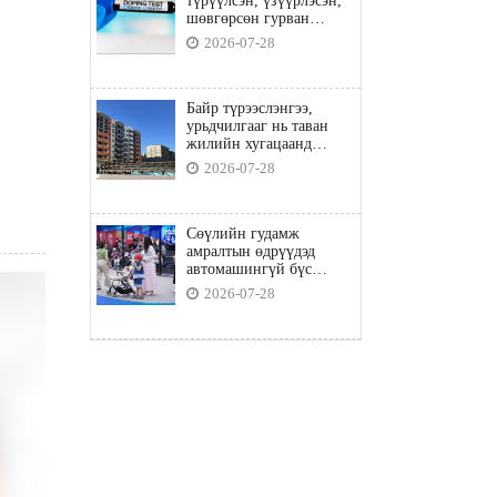
түрүүлсэн, үзүүрлэсэн,
шөвгөрсөн гурван
бөхөөс допинг илэрчээ
2026-07-28
Байр түрээслэнгээ,
урьдчилгааг нь таван
жилийн хугацаанд
төлбөл орон сууцны
2026-07-28
зээлд хамрагдана
Сөүлийн гудамж
амралтын өдрүүдэд
автомашингүй бүс
боллоо
2026-07-28