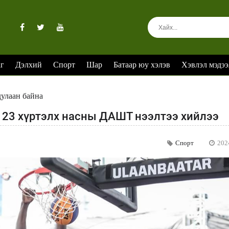
аг
Дэлхий
Спорт
Шар
Батаар юу хэлэв
Хэвлэл мэдээ
дулаан байна
 23 хүртэлх насны ДАШТ нээлтээ хийлээ
Спорт
202