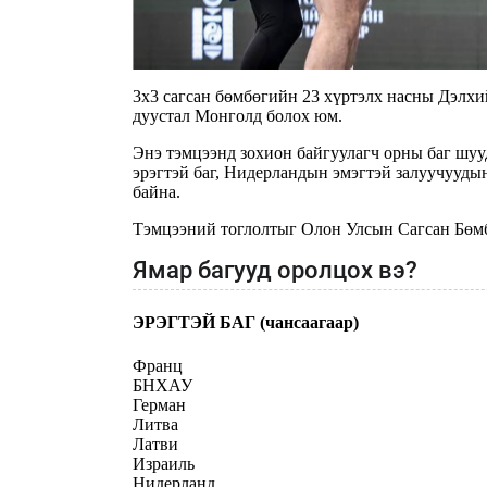
3х3 сагсан бөмбөгийн 23 хүртэлх насны Дэлх
дуустал Монголд болох юм.
Энэ тэмцээнд зохион байгуулагч орны баг шуу
эрэгтэй баг, Нидерландын эмэгтэй залуучууды
байна.
Тэмцээний тоглолтыг Олон Улсын Сагсан Бөмб
Ямар багууд оролцох вэ?
ЭРЭГТЭЙ БАГ (чансаагаар)
Франц
БНХАУ
Герман
Литва
Латви
Израиль
Нидерланд