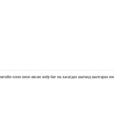
хамгийн олон оноо авсан хоёр баг нь хасагдах шатанд шалгарах ю