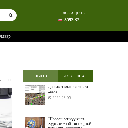
ДОЛЛАР (USD)
3593.87
ллээр
ШИНЭ
ИХ УНШСАН
4-09-11
Дараах замыг хэсэгчлэн
хаана
2026-08-05
“Ногоон санхүүжилт-
Хүртээмжтэй тогтвортой