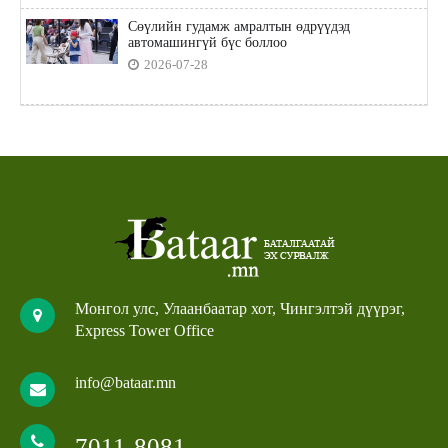
Сөүлийн гудамж амралтын өдрүүдэд
автомашингүй бүс боллоо
2026-07-28
Монгол улс, Улаанбаатар хот, Чингэлтэй дүүрэг,
Express Tower Office
info@bataar.mn
7011-8081