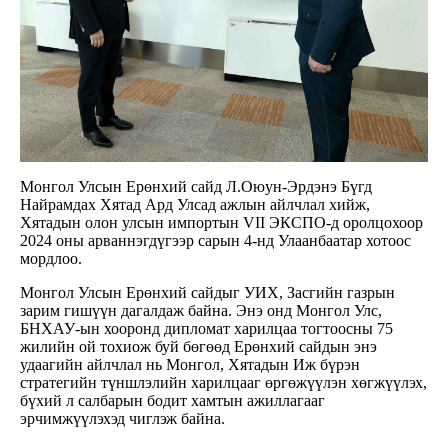
Монгол Улсын Ерөнхий сайд Л.Оюун-Эрдэнэ Бүгд
Найрамдах Хятад Ард Улсад ажлын айлчлал хийж,
Хятадын олон улсын импортын VII ЭКСПО-д оролцохоор
2024 оны арваннэгдүгээр сарын 4-нд Улаанбаатар хотоос
мордлоо.
Монгол Улсын Ерөнхий сайдыг УИХ, Засгийн газрын
зарим гишүүн дагалдаж байна. Энэ онд Монгол Улс,
БНХАУ-ын хооронд дипломат харилцаа тогтоосны 75
жилийн ой тохиож буй бөгөөд Ерөнхий сайдын энэ
удаагийн айлчлал нь Монгол, Хятадын Иж бүрэн
стратегийн түншлэлийн харилцааг өргөжүүлэн хөгжүүлэх,
бүхий л салбарын бодит хамтын ажиллагааг
эрчимжүүлэхэд чиглэж байна.