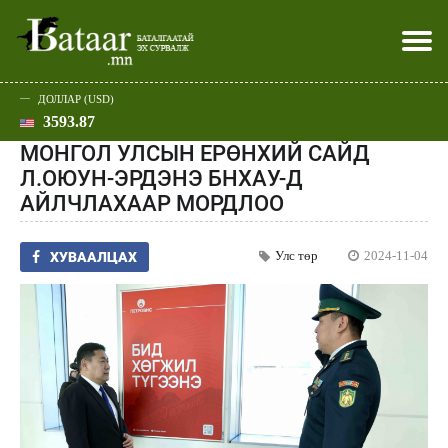
ДОЛЛАР (USD)
3593.87
Хэвлэл мэдээллээр
Батаар юу хэлэв
Эдийн засаг
Нийгэм
Дэлхий
Улс төр
Спорт
Эхлэл
Шар
МОНГОЛ УЛСЫН ЕРӨНХИЙ САЙД
Л.ОЮУН-ЭРДЭНЭ БНХАУ-Д
АЙЛЧЛАХААР МОРДЛОО
Улс төр
2024-11-04
ХУВААЛЦАХ