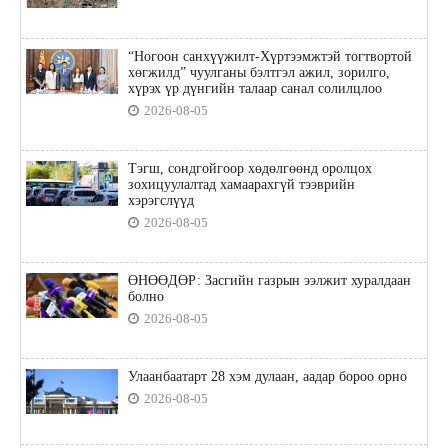
“Ногоон санхүүжилт-Хүртээмжтэй тогтвортой
хөгжилд” чуулганы бэлтгэл ажил, зорилго,
хүрэх үр дүнгийн талаар санал солилцлоо
2026-08-05
Тэгш, сондгойгоор хөдөлгөөнд оролцох
зохицуулалтад хамаарахгүй тээврийн
хэрэгслүүд
2026-08-05
ӨНӨӨДӨР: Засгийн газрын ээлжит хуралдаан
болно
2026-08-05
Улаанбаатарт 28 хэм дулаан, аадар бороо орно
2026-08-05