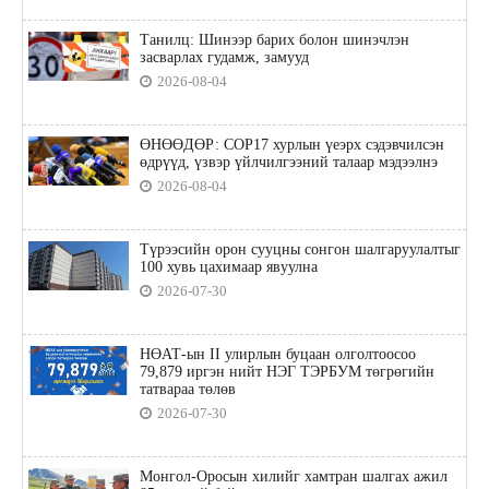
Танилц: Шинээр барих болон шинэчлэн
засварлах гудамж, замууд
2026-08-04
ӨНӨӨДӨР: COP17 хурлын үеэрх сэдэвчилсэн
өдрүүд, үзвэр үйлчилгээний талаар мэдээлнэ
2026-08-04
Түрээсийн орон сууцны сонгон шалгаруулалтыг
100 хувь цахимаар явуулна
2026-07-30
НӨАТ-ын II улирлын буцаан олголтоосоо
79,879 иргэн нийт НЭГ ТЭРБУМ төгрөгийн
татвараа төлөв
2026-07-30
Монгол-Оросын хилийг хамтран шалгах ажил