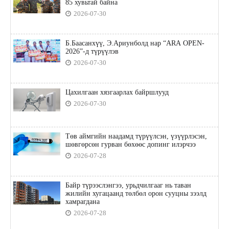
85 хувьтай байна
2026-07-30
Б.Баасанхүү, Э.Ариунболд нар “ARA OPEN-
2026”-д түрүүлэв
2026-07-30
Цахилгаан хязгаарлах байршлууд
2026-07-30
Төв аймгийн наадамд түрүүлсэн, үзүүрлэсэн,
шөвгөрсөн гурван бөхөөс допинг илэрчээ
2026-07-28
Байр түрээслэнгээ, урьдчилгааг нь таван
жилийн хугацаанд төлбөл орон сууцны зээлд
хамрагдана
2026-07-28