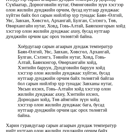
Сүхбаатар, Дорноговийн нутаг, Өмнөговийн зүүн хэсгээр
олон жилийн дунджийн орчим, бусад нутгаар дунджаас
хүйтэн байх бол сарын нийлбэр хур тунадас Баян–Өлгий,
Увс, Завхан, Хөвсгөл, Архангай, Булган, Сэлэнгэ, Төв,
Өвөрхангайн нутаг, Ховд, Говь-Алтай, Баянхонгорын хойд
хэсгээр олон жилийн дунджаас ахиу, бусад нутгаар
дунджийн орчим цас орох төлөвтэй байна.
Хоёрдугаар сарын агаарын дундаж температур
Баян-Өлгий, Увс, Завхан, Хөвсгөл, Архангай,
Булган, Сэлэнгэ, Төвийн нутаг, Ховд, Говь-
Алтай, Баянхонгор, Өвөрхангайн хойд,
Хэнтийн баруун, Дундговийн баруун хойд
хэсгээр олон жилийн дунджаас хүйтэн, бусад
нутгаар дунджийн орчим байх төлөвтэй байгаа
бол сарын нийлбэр хур тунадас Завханы нутаг,
Увсын ихэнх, Говь–Алтайн хойд хэсгээр олон
жилийн дунджаас ахиу, Хэнтийн ихэнх,
Дорнодын хойд, Төв аймгийн зүүн хойд
хэсгээр олон жилийн дунджаас бага, бусад
нутгаар дунджийн орчим цас орох төлөвтэй
байна.
Харин гуравдугаар сарын агаарын дундаж температур
нийт нутгаар олон жилийн дунджийн орчим байх