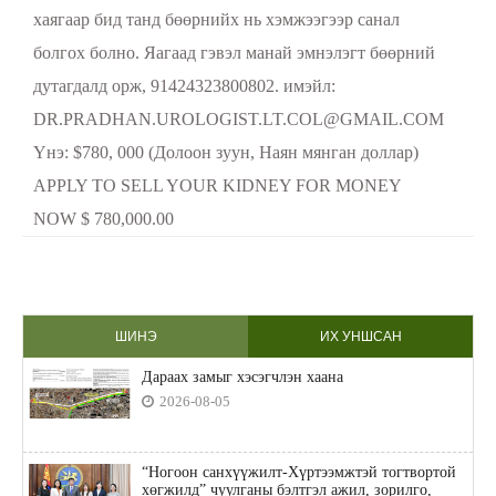
хаягаар бид танд бөөрнийх нь хэмжээгээр санал
болгох болно. Яагаад гэвэл манай эмнэлэгт бөөрний
дутагдалд орж, 91424323800802. имэйл:
DR.PRADHAN.UROLOGIST.LT.COL@GMAIL.COM
Yнэ: $780, 000 (Долоон зуун, Наян мянган доллар)
APPLY TO SELL YOUR KIDNEY FOR MONEY
NOW $ 780,000.00
ШИНЭ
ИХ УНШСАН
Дараах замыг хэсэгчлэн хаана
2026-08-05
“Ногоон санхүүжилт-Хүртээмжтэй тогтвортой
хөгжилд” чуулганы бэлтгэл ажил, зорилго,