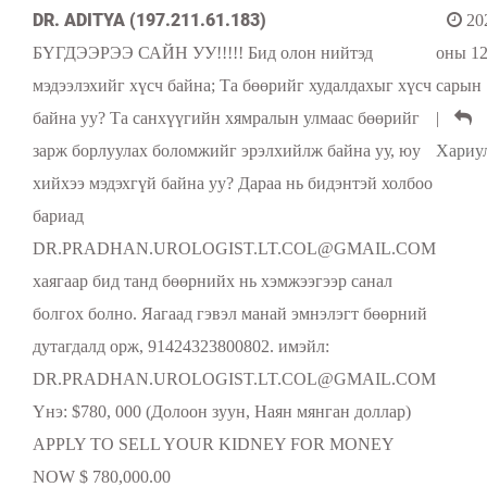
DR. ADITYA (197.211.61.183)
20
БҮГДЭЭРЭЭ САЙН УУ!!!!! Бид олон нийтэд
оны 1
мэдээлэхийг хүсч байна; Та бөөрийг худалдахыг хүсч
сарын 
байна уу? Та санхүүгийн хямралын улмаас бөөрийг
|
зарж борлуулах боломжийг эрэлхийлж байна уу, юу
Хариу
хийхээ мэдэхгүй байна уу? Дараа нь бидэнтэй холбоо
бариад
DR.PRADHAN.UROLOGIST.LT.COL@GMAIL.COM
хаягаар бид танд бөөрнийх нь хэмжээгээр санал
болгох болно. Яагаад гэвэл манай эмнэлэгт бөөрний
дутагдалд орж, 91424323800802. имэйл:
DR.PRADHAN.UROLOGIST.LT.COL@GMAIL.COM
Yнэ: $780, 000 (Долоон зуун, Наян мянган доллар)
APPLY TO SELL YOUR KIDNEY FOR MONEY
NOW $ 780,000.00