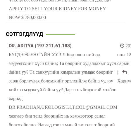
APPLY TO SELL YOUR KIDNEY FOR MONEY
NOW $ 780,000.00
СЭТГЭГДЛҮҮД
DR. ADITYA (197.211.61.183)
20
БҮГДЭЭРЭЭ САЙН УУ!!!!! Бид олон нийтэд
оны 1
мэдээлэхийг хүсч байна; Та бөөрийг худалдахыг хүсч
сарын 
байна уу? Та санхүүгийн хямралын улмаас бөөрийг
|
зарж борлуулах боломжийг эрэлхийлж байна уу, юу
Хариу
хийхээ мэдэхгүй байна уу? Дараа нь бидэнтэй холбоо
бариад
DR.PRADHAN.UROLOGIST.LT.COL@GMAIL.COM
хаягаар бид танд бөөрнийх нь хэмжээгээр санал
болгох болно. Яагаад гэвэл манай эмнэлэгт бөөрний