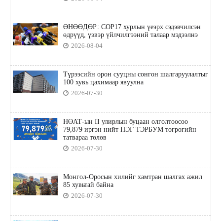
ӨНӨӨДӨР: COP17 хурлын үеэрх сэдэвчилсэн
өдрүүд, үзвэр үйлчилгээний талаар мэдээлнэ
2026-08-04
Түрээсийн орон сууцны сонгон шалгаруулалтыг
100 хувь цахимаар явуулна
2026-07-30
НӨАТ-ын II улирлын буцаан олголтоосоо
79,879 иргэн нийт НЭГ ТЭРБУМ төгрөгийн
татвараа төлөв
2026-07-30
Монгол-Оросын хилийг хамтран шалгах ажил
85 хувьтай байна
2026-07-30