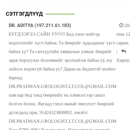
СЭТГЭГДЛҮҮД
DR. ADITYA (197.211.61.183)
20
БҮГДЭЭРЭЭ САЙН УУ!!!!! Бид олон нийтэд
оны 1
мэдээлэхийг хүсч байна; Та бөөрийг худалдахыг хүсч
сарын 
байна уу? Та санхүүгийн хямралын улмаас бөөрийг
|
зарж борлуулах боломжийг эрэлхийлж байна уу, юу
Хариу
хийхээ мэдэхгүй байна уу? Дараа нь бидэнтэй холбоо
бариад
DR.PRADHAN.UROLOGIST.LT.COL@GMAIL.COM
хаягаар бид танд бөөрнийх нь хэмжээгээр санал
болгох болно. Яагаад гэвэл манай эмнэлэгт бөөрний
дутагдалд орж, 91424323800802. имэйл:
DR.PRADHAN.UROLOGIST.LT.COL@GMAIL.COM
Yнэ: $780, 000 (Долоон зуун, Наян мянган доллар)