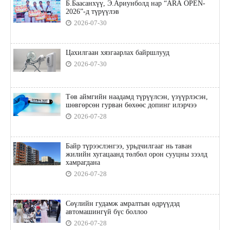
Б.Баасанхүү, Э.Ариунболд нар “ARA OPEN-
2026”-д түрүүлэв
2026-07-30
Цахилгаан хязгаарлах байршлууд
2026-07-30
Төв аймгийн наадамд түрүүлсэн, үзүүрлэсэн,
шөвгөрсөн гурван бөхөөс допинг илэрчээ
2026-07-28
Байр түрээслэнгээ, урьдчилгааг нь таван
жилийн хугацаанд төлбөл орон сууцны зээлд
хамрагдана
2026-07-28
Сөүлийн гудамж амралтын өдрүүдэд
автомашингүй бүс боллоо
2026-07-28