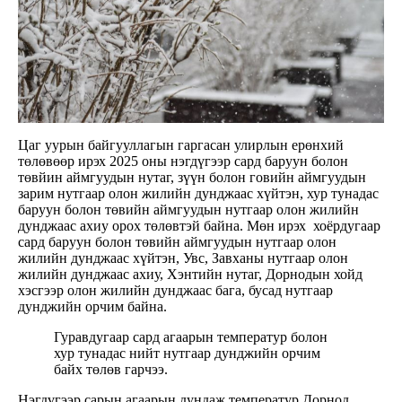
Цаг уурын байгууллагын гаргасан улирлын ерөнхий
төлөвөөр ирэх 2025 оны нэгдүгээр сард баруун болон
төвйин аймгуудын нутаг, зүүн болон говийн аймгуудын
зарим нутгаар олон жилийн дунджаас хүйтэн, хур тунадас
баруун болон төвийн аймгуудын нутгаар олон жилийн
дунджаас ахиу орох төлөвтэй байна. Мөн ирэх хоёрдугаар
сард баруун болон төвийн аймгуудын нутгаар олон
жилийн дунджаас хүйтэн, Увс, Завханы нутгаар олон
жилийн дунджаас ахиу, Хэнтийн нутаг, Дорнодын хойд
хэсгээр олон жилийн дунджаас бага, бусад нутгаар
дунджийн орчим байна.
Гуравдугаар сард агаарын температур болон
хур тунадас нийт нутгаар дунджийн орчим
байх төлөв гарчээ.
Нэгдүгээр сарын агаарын дундаж температур Дорнод,