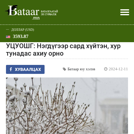
ДОЛЛАР (USD)
3593.87
Хэвлэл мэдээллээр
Батаар юу хэлэв
Эдийн засаг
Нийгэм
Дэлхий
Улс төр
Спорт
Эхлэл
Шар
УЦУОШГ: Нэгдүгээр сард хүйтэн, хур
тунадас ахиу орно
Батаар юу хэлэв
2024-12-11
ХУВААЛЦАХ