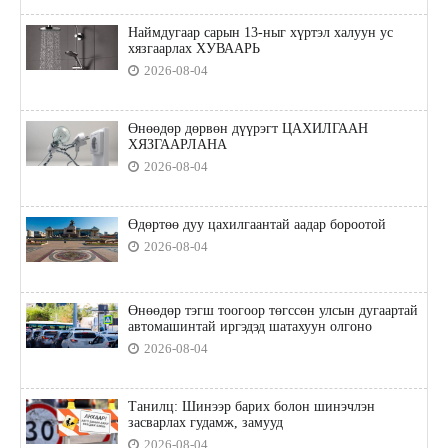
Наймдугаар сарын 13-ныг хүртэл халуун ус
хязгаарлах ХУВААРЬ
2026-08-04
Өнөөдөр дөрвөн дүүрэгт ЦАХИЛГААН
ХЯЗГААРЛАНА
2026-08-04
Өдөртөө дуу цахилгаантай аадар бороотой
2026-08-04
Өнөөдөр тэгш тоогоор төгссөн улсын дугаартай
автомашинтай иргэдэд шатахуун олгоно
2026-08-04
Танилц: Шинээр барих болон шинэчлэн
засварлах гудамж, замууд
2026-08-04