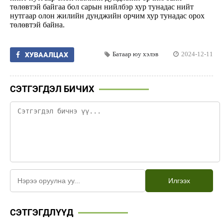
төлөвтэй байгаа бол сарын нийлбэр хур тунадас нийт
нутгаар олон жилийн дунджийн орчим хур тунадас орох
төлөвтэй байна.
Батаар юу хэлэв
2024-12-11
ХУВААЛЦАХ
СЭТГЭГДЭЛ БИЧИХ
Илгээх
СЭТГЭГДЛҮҮД