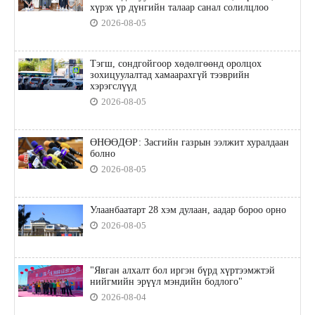
хүрэх үр дүнгийн талаар санал солилцлоо
2026-08-05
Тэгш, сондгойгоор хөдөлгөөнд оролцох
зохицуулалтад хамаарахгүй тээврийн
хэрэгслүүд
2026-08-05
ӨНӨӨДӨР: Засгийн газрын ээлжит хуралдаан
болно
2026-08-05
Улаанбаатарт 28 хэм дулаан, аадар бороо орно
2026-08-05
"Явган алхалт бол иргэн бүрд хүртээмжтэй
нийгмийн эрүүл мэндийн бодлого"
2026-08-04