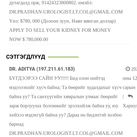
дутагдалд орж, 91424323800802. имэйл:
DR.PRADHAN.UROLOGIST.LT.COL@GMAIL.COM
Yнэ: $780, 000 (Долоон зуун, Наян мянган доллар)
APPLY TO SELL YOUR KIDNEY FOR MONEY
NOW $ 780,000.00
СЭТГЭГДЛҮҮД
DR. ADITYA (197.211.61.183)
20
БҮГДЭЭРЭЭ САЙН УУ!!!!! Бид олон нийтэд
оны 1
мэдээлэхийг хүсч байна; Та бөөрийг худалдахыг хүсч
сарын 
байна уу? Та санхүүгийн хямралын улмаас бөөрийг
|
зарж борлуулах боломжийг эрэлхийлж байна уу, юу
Хариу
хийхээ мэдэхгүй байна уу? Дараа нь бидэнтэй холбоо
бариад
DR.PRADHAN.UROLOGIST.LT.COL@GMAIL.COM