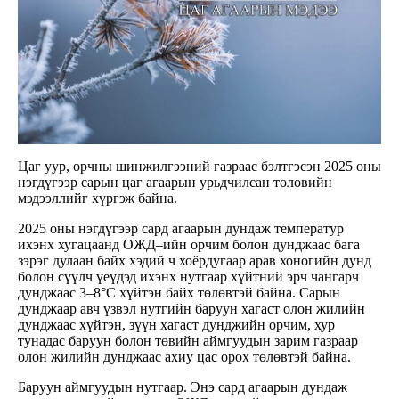
Цаг уур, орчны шинжилгээний газраас бэлтгэсэн 2025 оны
нэгдүгээр сарын цаг агаарын урьдчилсан төлөвийн
мэдээллийг хүргэж байна.
2025 оны нэгдүгээр сард агаарын дундаж температур
ихэнх хугацаанд ОЖД–ийн орчим болон дунджаас бага
зэрэг дулаан байх хэдий ч хоёрдугаар арав хоногийн дунд
болон сүүлч үеүдэд ихэнх нутгаар хүйтний эрч чангарч
дунджаас 3–8°С хүйтэн байх төлөвтэй байна. Сарын
дунджаар авч үзвэл нутгийн баруун хагаст олон жилийн
дунджаас хүйтэн, зүүн хагаст дунджийн орчим, хур
тунадас баруун болон төвийн аймгуудын зарим газраар
олон жилийн дунджаас ахиу цас орох төлөвтэй байна.
Баруун аймгуудын нутгаар. Энэ сард агаарын дундаж