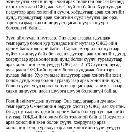
эхэн үеүдэд хүйтний эрч чангарах төлөвтэй байгаа бөгөөд
ихэнх нутгаар ОЖД аас 3-6°С хүйтэн байна. Хур тунадас
нэгдүгээр арав хоногийн сүүлч, хоёрдугаар арав хоногийн
дунд, гуравдугаар арав хоногийн сүүлч үеүдэд цас орж,
зарим газраар салхи ширүүсч цасан шуурга шуурч
болзошгүй байна.
Зүүн аймгуудын нутгаар. Энэ сард агаарын дундаж
температур болон хур тунадас нийт нутгаар ОЖД–ийн
орчим байх төлөвтэй байна. Сарын эхээр ихэнх нутгаар
хүйтэн жиндүү байх бөгөөд нэгдүгээр арав хоногийн дунд,
хоёрдугаар арав хоногийн дунд болон сүүлч, гуравдугаар
арав хоногийн эхэн үеүдэд ОЖД-аас 2-5°С хүйтэн, бусад
хугацаанд ОЖД-ийн орчим болон дунджаас бага зэрэг
дулаан байна. Хур тунадас нэгдүгээр арав хоногийн эхэн
болон дунд, хоёр болон гуравдугаар арав хоногийн дунд
болон сүүлч үеүдэд ихэнх нутгаар цас орж, зарим газраар
салхи ширүүсч, цасан шуурга шуурч болзошгүй байна.
Говийн аймгуудын нутгаар. Энэ сард агаарын дундаж
температур Өмнөговийн баруун хэсгээр ОЖД–аас хүйтэн,
бусад нутгаар дунджийн орчим байх бол хур тунадас нийт
нутгаар ОЖД–ийн орчим байх төлөвтэй байна. Нэгдүгээр
арав хоногийн эхэн болон сүүлч, хоёрдугаар арав
хоногийн эхэн, гуравдугаар арав хоногийн сүүлч үеүдэд