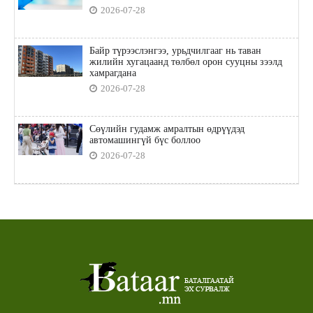
2026-07-28
Байр түрээслэнгээ, урьдчилгааг нь таван
жилийн хугацаанд төлбөл орон сууцны зээлд
хамрагдана
2026-07-28
Сөүлийн гудамж амралтын өдрүүдэд
автомашингүй бүс боллоо
2026-07-28