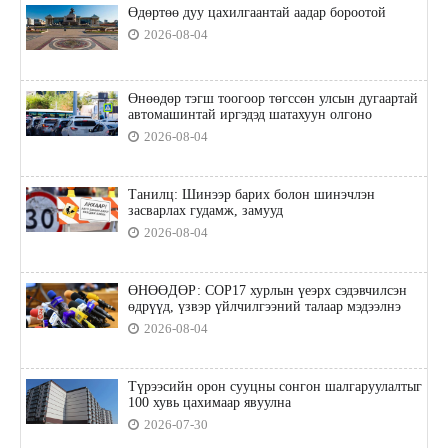
Өдөртөө дуу цахилгаантай аадар бороотой
2026-08-04
Өнөөдөр тэгш тоогоор төгссөн улсын дугаартай
автомашинтай иргэдэд шатахуун олгоно
2026-08-04
Танилц: Шинээр барих болон шинэчлэн
засварлах гудамж, замууд
2026-08-04
ӨНӨӨДӨР: COP17 хурлын үеэрх сэдэвчилсэн
өдрүүд, үзвэр үйлчилгээний талаар мэдээлнэ
2026-08-04
Түрээсийн орон сууцны сонгон шалгаруулалтыг
100 хувь цахимаар явуулна
2026-07-30