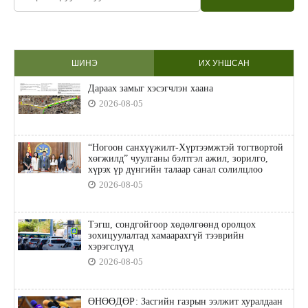
ШИНЭ
ИХ УНШСАН
Дараах замыг хэсэгчлэн хаана
2026-08-05
“Ногоон санхүүжилт-Хүртээмжтэй тогтвортой
хөгжилд” чуулганы бэлтгэл ажил, зорилго,
хүрэх үр дүнгийн талаар санал солилцлоо
2026-08-05
Тэгш, сондгойгоор хөдөлгөөнд оролцох
зохицуулалтад хамаарахгүй тээврийн
хэрэгслүүд
2026-08-05
ӨНӨӨДӨР: Засгийн газрын ээлжит хуралдаан