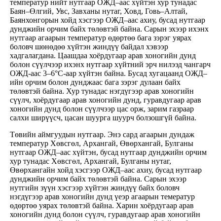
температур нийт нутгаар ОЖД–аас хүйтэн хур тунадас
Баян–Өлгий, Увс, Завханы нутаг, Ховд, Говь–Алтай,
Баянхонгорын хойд хэсгээр ОЖД–аас ахиу, бусад нутгаар
дунджийн орчим байх төлөвтэй байна. Сарын эхээр ихэнх
нутгаар агаарын температур өдөртөө бага зэрэг уярах
боловч шөнөдөө хүйтэн жиндүү байдал хэвээр
хадгалагдана. Цаашдаа хоёрдугаар арав хоногийн дунд
болон сүүлчээр ихэнх нутгаар хүйтний эрч нилээд чангарч
ОЖД-аас 3–6°С-аар хүйтэн байна. Бусад хугацаанд ОЖД–
ийн орчим болон дунджаас бага зэрэг дулаан байх
төлөвтэй байна. Хур тунадас нэгдүгээр арав хоногийн
сүүлч, хоёрдугаар арав хоногийн дунд, гуравдугаар арав
хоногийн дунд болон сүүлчээр цас орж, зарим газраар
салхи ширүүсч, цасан шуурга шуурч болзошгүй байна.
Төвийн аймгуудын нутгаар. Энэ сард агаарын дундаж
температур Хөвсгөл, Архангай, Өвөрхангай, Булганы
нутгаар ОЖД–аас хүйтэн, бусад нутгаар дунджийн орчим
хур тунадас Хөвсгөл, Архангай, Булганы нутаг,
Өвөрхангайн хойд хэсгээр ОЖД–аас ахиу, бусад нутгаар
дунджийн орчим байх төлөвтэй байна. Сарын эхээр
нутгийн зүүн хэсгээр хүйтэн жиндүү байх боловч
нэгдүгээр арав хоногийн дунд үеэр агаарын темератур
өдөртөө уярах төлөвтэй байна. Харин хоёрдугаар арав
хоногийн дунд болон сүүлч, гуравдугаар арав хоногийн