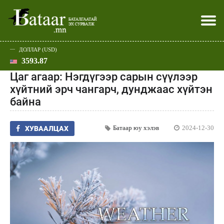
ДОЛЛАР (USD)
3593.87
Хэвлэл мэдээллээр
Батаар юу хэлэв
Эдийн засаг
Нийгэм
Дэлхий
Улс төр
Спорт
Эхлэл
Шар
Цаг агаар: Нэгдүгээр сарын сүүлээр
хүйтний эрч чангарч, дунджаас хүйтэн
байна
Батаар юу хэлэв
2024-12-30
ХУВААЛЦАХ