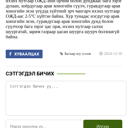
ихэнх нутгаар ОЖД–ийн орчим болон дунджаас бага зэрэг
дулаан, хоёрдугаар арав хоногийн сүүлч, гуравдугаар арав
хоногийн эхэн үеүдэд хүйтний эрч чангарч ихэнх нутгаар
ОЖД-аас 2-5°С хүйтэн байна. Хур тунадас нэгдүгээр арав
хоногийн эхэн, гуравдугаар арав хоногийн дунд болон
сүүлчээр бага зэрэг цас орж, ихэнх нутгаар салхи
шуургатай, зарим газраар цасан шуурга шуурч болзошгүй
байна.
Батаар юу хэлэв
2024-12-30
ХУВААЛЦАХ
СЭТГЭГДЭЛ БИЧИХ
Илгээх