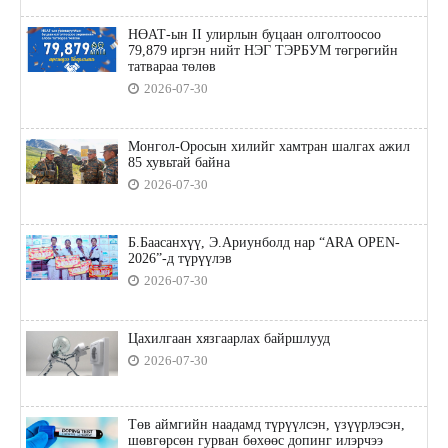
НӨАТ-ын II улирлын буцаан олголтоосоо
79,879 иргэн нийт НЭГ ТЭРБУМ төгрөгийн
татвараа төлөв
2026-07-30
Монгол-Оросын хилийг хамтран шалгах ажил
85 хувьтай байна
2026-07-30
Б.Баасанхүү, Э.Ариунболд нар “ARA OPEN-
2026”-д түрүүлэв
2026-07-30
Цахилгаан хязгаарлах байршлууд
2026-07-30
Төв аймгийн наадамд түрүүлсэн, үзүүрлэсэн,
шөвгөрсөн гурван бөхөөс допинг илэрчээ