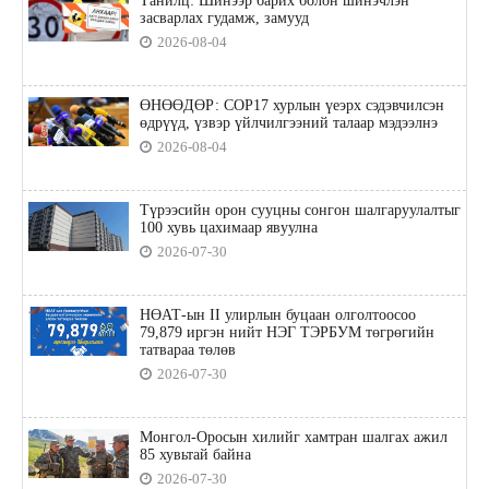
Танилц: Шинээр барих болон шинэчлэн
засварлах гудамж, замууд
2026-08-04
ӨНӨӨДӨР: COP17 хурлын үеэрх сэдэвчилсэн
өдрүүд, үзвэр үйлчилгээний талаар мэдээлнэ
2026-08-04
Түрээсийн орон сууцны сонгон шалгаруулалтыг
100 хувь цахимаар явуулна
2026-07-30
НӨАТ-ын II улирлын буцаан олголтоосоо
79,879 иргэн нийт НЭГ ТЭРБУМ төгрөгийн
татвараа төлөв
2026-07-30
Монгол-Оросын хилийг хамтран шалгах ажил
85 хувьтай байна
2026-07-30