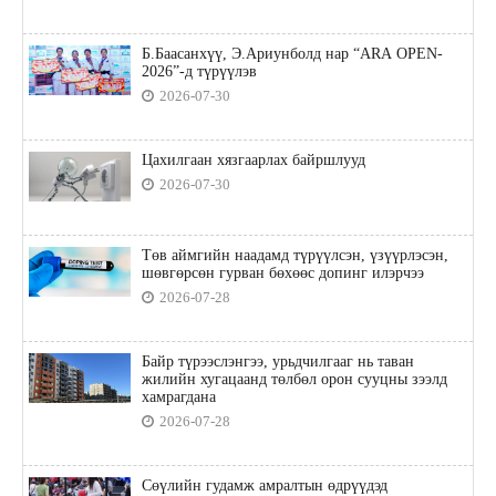
Б.Баасанхүү, Э.Ариунболд нар “ARA OPEN-
2026”-д түрүүлэв
2026-07-30
Цахилгаан хязгаарлах байршлууд
2026-07-30
Төв аймгийн наадамд түрүүлсэн, үзүүрлэсэн,
шөвгөрсөн гурван бөхөөс допинг илэрчээ
2026-07-28
Байр түрээслэнгээ, урьдчилгааг нь таван
жилийн хугацаанд төлбөл орон сууцны зээлд
хамрагдана
2026-07-28
Сөүлийн гудамж амралтын өдрүүдэд