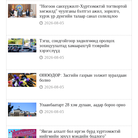
“Ногоон санхүүжилт-Хүртээмжтэй тогтвортой
хөгжилд” чуулганы бэлтгэл ажил, зорилго,
хүрэх үр дүнгийн талаар санал солилцлоо
2026-08-05
Тэгш, сондгойгоор хөдөлгөөнд оролцох
зохицуулалтад хамаарахгүй тээврийн
хэрэгслүүд
2026-08-05
ӨНӨӨДӨР: Засгийн газрын ээлжит хуралдаан
болно
2026-08-05
Улаанбаатарт 28 хэм дулаан, аадар бороо орно
2026-08-05
"Явган алхалт бол иргэн бүрд хүртээмжтэй
нийгмийн эрүүл мэндийн бодлого"