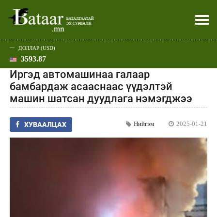
ДОЛЛАР (USD)
3593.87
Хэвлэл мэдээллээр
Батаар юу хэлэв
Эдийн засаг
Нийгэм
Дэлхий
Улс төр
Спорт
Эхлэл
Шар
Иргэд автомашинаа галаар
бамбардаж асааснаас үүдэлтэй
машин шатсан дуудлага нэмэгджээ
Нийгэм
2025-01-21
ХУВААЛЦАХ