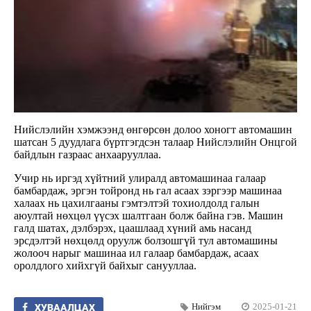
Нийслэлийн хэмжээнд өнгөрсөн долоо хоногт автомашин
шатсан 5 дуудлага бүртгэгдсэн талаар Нийслэлийн Онцгой
байдлын газраас анхаарууллаа.
Учир нь иргэд хүйтний улиралд автомашинаа галаар
бамбардаж, эргэн тойронд нь гал асаах зэргээр машинаа
халаах нь цахилгааны гэмтэлтэй тохиолдолд галын
аюултай нөхцөл үүсэх шалтгаан болж байна гэв. Машин
галд шатах, дэлбэрэх, цаашлаад хүний амь насанд
эрсдэлтэй нөхцөлд оруулж болзошгүй тул автомашины
жолооч нарыг машинаа ил галаар бамбардаж, асаах
оролдлого хийхгүй байхыг санууллаа.
Нийгэм
2025-01-21
ХУВААЛЦАХ