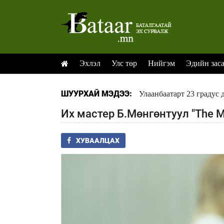
Эхлэл
Улс төр
Нийгэм
Эдийн зас
ШУУРХАЙ МЭДЭЭ:
Улаанбаатарт 23 градус 
Их мастер Б.Мөнгөнтуул "The M
ХУВААЛЦАХ