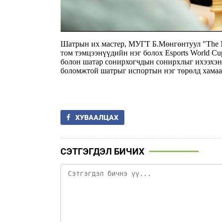
Шатрын их мастер, МУГТ Б.Мөнгөнтуул "The M
том тэмцээнүүдийн нэг болох Esports World C
болон шатар сонирхогчдын сонирхлыг ихээхэн 
боломжтой шатрыг испортын нэг төрөлд хамаа
ХУВААЛЦАХ
СЭТГЭГДЭЛ БИЧИХ