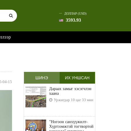
ДОЛЛАР (USD)
3593.93
ллээр
ШИНЭ
ИХ УНШСАН
5-04-15
Дараах замыг хэсэгчлэн
хаана
Уржигдар 10 цаг 33 мин
“Ногоон санхүүжилт-
Хүртээмжтэй тогтвортой