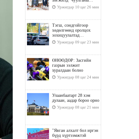
хөгжилд” чуулганы
бэлтгэл ажил, зорилго,
Уржигдар 10 цаг 26 мин
хүрэх үр дүнгийн талаар
санал солилцлоо
Тэгш, сондгойгоор
хөдөлгөөнд оролцох
зохицуулалтад
хамаарахгүй тээврийн
Уржигдар 09 цаг 23 мин
хэрэгслүүд
ӨНӨӨДӨР: Засгийн
газрын ээлжит
хуралдаан болно
Уржигдар 08 цаг 24 мин
Улаанбаатарт 28 хэм
дулаан, аадар бороо орно
Уржигдар 08 цаг 21 мин
"Явган алхалт бол иргэн
бүрд хүртээмжтэй