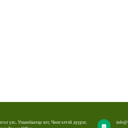
гол улс, Улаанбаатар хот, Чингэлтэй дүүрэг,
info@