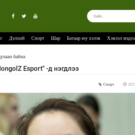
аг
Дэлхий
Спорт
Шар
Батаар юу хэлэв
Хэвлэл мэдээ
дулаан байна
ongolZ Esport" -д нэгдлээ
Спорт
202