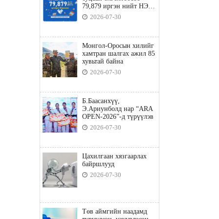
79,879 иргэн нийт НЭГ
ТЭРБУМ төгрөгийн
2026-07-30
татвараа төлөв
Монгол-Оросын хилийг
хамтран шалгах ажил 85
хувьтай байна
2026-07-30
Б.Баасанхүү,
Э.Ариунболд нар “ARA
OPEN-2026”-д түрүүлэв
2026-07-30
Цахилгаан хязгаарлах
байршлууд
2026-07-30
Төв аймгийн наадамд