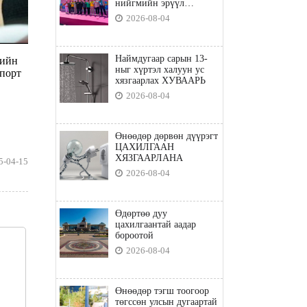
нийгмийн эрүүл
мэндийн бодлого"
2026-08-04
Наймдугаар сарын 13-
гийн
ныг хүртэл халуун ус
спорт
хязгаарлах ХУВААРЬ
2026-08-04
Өнөөдөр дөрвөн дүүрэгт
ЦАХИЛГААН
ХЯЗГААРЛАНА
5-04-15
2026-08-04
Өдөртөө дуу
цахилгаантай аадар
бороотой
2026-08-04
Өнөөдөр тэгш тоогоор
төгссөн улсын дугаартай