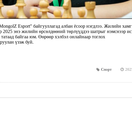
ongolZ Esport" байгууллагад албан ёсоор нэгдлээ. Жилийн хам
up 2025 энэ жилийн өрсөлдөөний төрлүүддээ шатрыг нэмснээр и
татаад байгаа юм. Өөрөөр хэлбэл онлайнаар тоглох
руулан үзэж буй.
Спорт
202