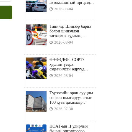
автомашинтай иргэдэд
шатахуун олгоно
2026-08-04
Танилц: Шинээр барих
болон шинэчлэн
засварлах гудамж,
замууд
2026-08-04
ӨНӨӨДӨР: COP17
хурлын үеэрх
сэдэвчилсэн өдрүүд,
үзвэр үйлчилгээний
2026-08-04
талаар мэдээлнэ
Түрээсийн орон сууцны
сонгон шалгаруулалтыг
100 хувь цахимаар
явуулна
2026-07-30
НӨАТ-ын II улирлын
буцаан олголтоосоо