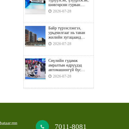
түрүүлсэн, үзүүрлэсэн,
шөвгөрсөн гурван
бөхөөс допинг илэрчээ
2026-07-28
Байр түрээслэнгээ,
урьдчилгааг нь таван
жилийн хугацаанд
төлбөл орон сууцны
2026-07-28
зээлд хамрагдана
Сөүлийн гудамж
амралтын өдрүүдэд
автомашингүй бүс
боллоо
2026-07-28
bataar.mn
7011-8081