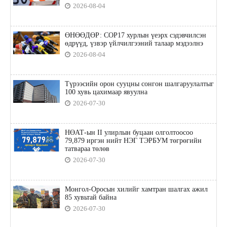
2026-08-04
ӨНӨӨДӨР: COP17 хурлын үеэрх сэдэвчилсэн
өдрүүд, үзвэр үйлчилгээний талаар мэдээлнэ
2026-08-04
Түрээсийн орон сууцны сонгон шалгаруулалтыг
100 хувь цахимаар явуулна
2026-07-30
НӨАТ-ын II улирлын буцаан олголтоосоо
79,879 иргэн нийт НЭГ ТЭРБУМ төгрөгийн
татвараа төлөв
2026-07-30
Монгол-Оросын хилийг хамтран шалгах ажил
85 хувьтай байна
2026-07-30