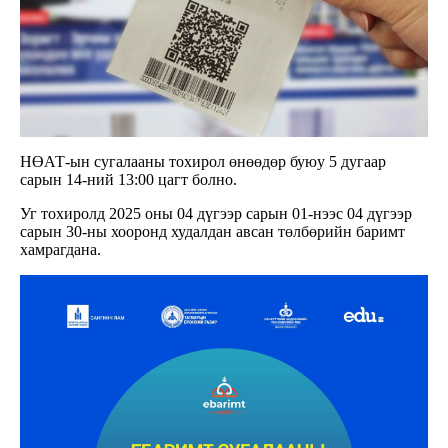
НӨАТ-ын сугалааны тохирол өнөөдөр буюу 5 дугаар
сарын 14-ний 13:00 цагт болно.
Уг тохиролд 2025 оны 04 дүгээр сарын 01-нээс 04 дүгээр
сарын 30-ны хооронд худалдан авсан төлбөрийн баримт
хамрагдана.