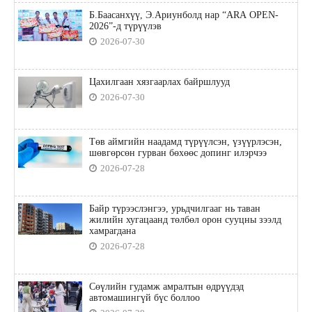
Б.Баасанхүү, Э.Ариунболд нар “ARA OPEN-
2026”-д түрүүлэв
2026-07-30
Цахилгаан хязгаарлах байршлууд
2026-07-30
Төв аймгийн наадамд түрүүлсэн, үзүүрлэсэн,
шөвгөрсөн гурван бөхөөс допинг илэрчээ
2026-07-28
Байр түрээслэнгээ, урьдчилгааг нь таван
жилийн хугацаанд төлбөл орон сууцны зээлд
хамрагдана
2026-07-28
Сөүлийн гудамж амралтын өдрүүдэд
автомашингүй бүс боллоо