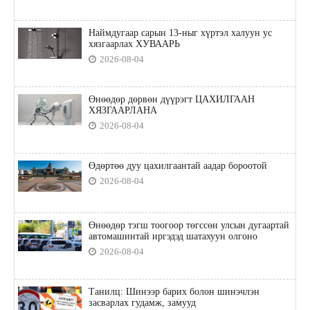
Наймдугаар сарын 13-ныг хүртэл халуун ус
хязгаарлах ХУВААРЬ
2026-08-04
Өнөөдөр дөрвөн дүүрэгт ЦАХИЛГААН
ХЯЗГААРЛАНА
2026-08-04
Өдөртөө дуу цахилгаантай аадар бороотой
2026-08-04
Өнөөдөр тэгш тоогоор төгссөн улсын дугаартай
автомашинтай иргэдэд шатахуун олгоно
2026-08-04
Танилц: Шинээр барих болон шинэчлэн
засварлах гудамж, замууд