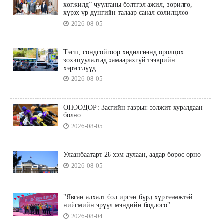
хөгжилд” чуулганы бэлтгэл ажил, зорилго,
хүрэх үр дүнгийн талаар санал солилцлоо
2026-08-05
Тэгш, сондгойгоор хөдөлгөөнд оролцох
зохицуулалтад хамаарахгүй тээврийн
хэрэгслүүд
2026-08-05
ӨНӨӨДӨР: Засгийн газрын ээлжит хуралдаан
болно
2026-08-05
Улаанбаатарт 28 хэм дулаан, аадар бороо орно
2026-08-05
"Явган алхалт бол иргэн бүрд хүртээмжтэй
нийгмийн эрүүл мэндийн бодлого"
2026-08-04