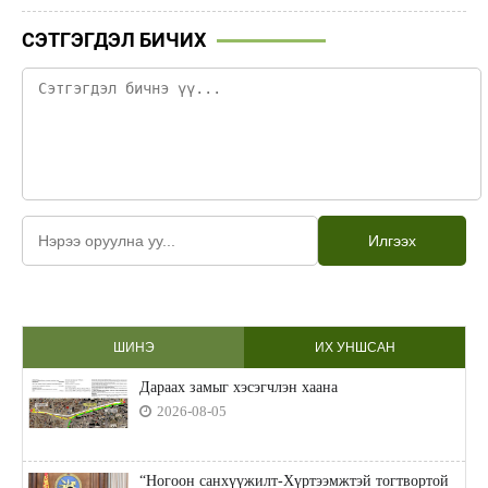
СЭТГЭГДЭЛ БИЧИХ
Илгээх
ШИНЭ
ИХ УНШСАН
Дараах замыг хэсэгчлэн хаана
2026-08-05
“Ногоон санхүүжилт-Хүртээмжтэй тогтвортой