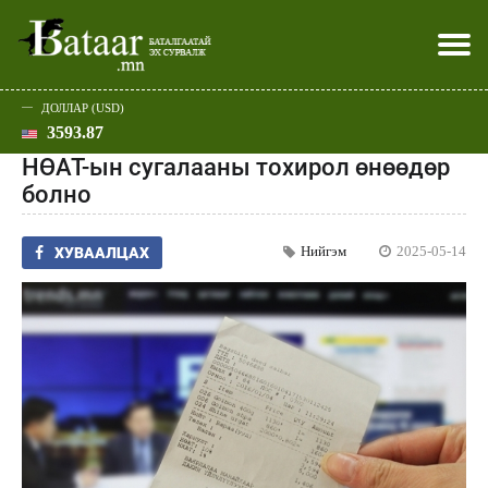
ДОЛЛАР (USD)
3593.87
Хэвлэл мэдээллээр
Батаар юу хэлэв
Эдийн засаг
Нийгэм
Дэлхий
Улс төр
Спорт
Эхлэл
Шар
НӨАТ-ын сугалааны тохирол өнөөдөр
болно
Нийгэм
2025-05-14
ХУВААЛЦАХ