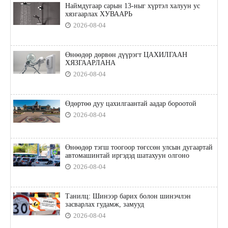
Наймдугаар сарын 13-ныг хүртэл халуун ус
хязгаарлах ХУВААРЬ
2026-08-04
Өнөөдөр дөрвөн дүүрэгт ЦАХИЛГААН
ХЯЗГААРЛАНА
2026-08-04
Өдөртөө дуу цахилгаантай аадар бороотой
2026-08-04
Өнөөдөр тэгш тоогоор төгссөн улсын дугаартай
автомашинтай иргэдэд шатахуун олгоно
2026-08-04
Танилц: Шинээр барих болон шинэчлэн
засварлах гудамж, замууд
2026-08-04