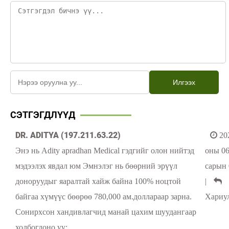
Илгээх
СЭТГЭГДЛҮҮД
DR. ADITYA (197.211.63.22)
20
Энэ нь Adity apradhan Medical гэдгийг олон нийтэд
оны 0
мэдээлэх явдал юм Эмнэлэг нь бөөрний эрүүл
сарын 
доноруудыг яаралтай хайж байна 100% ноцтой
|
байгаа хүмүүс бөөрөө 780,000 ам.доллараар зарна.
Хариу
Сонирхсон хандивлагчид манай цахим шуудангаар
холбогдоно уу: