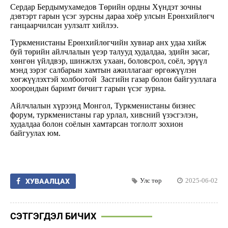
Сердар Бердымухамедов Төрийн ордны Хүндэт зочны
дэвтэрт гарын үсэг зурсны дараа хоёр улсын Ерөнхийлөгч
ганцаарчилсан уулзалт хийлээ.
Туркменистаны Ерөнхийлөгчийн хувиар анх удаа хийж
буй төрийн айлчлалын үеэр талууд худалдаа, эдийн засаг,
хөнгөн үйлдвэр, шинжлэх ухаан, боловсрол, соёл, эрүүл
мэнд зэрэг салбарын хамтын ажиллагааг өргөжүүлэн
хөгжүүлэхтэй холбоотой Засгийн газар болон байгууллага
хоорондын баримт бичигт гарын үсэг зурна.
Айлчлалын хүрээнд Монгол, Туркменистаны бизнес
форум, туркменистаны гар урлал, хивсний үзэсгэлэн,
худалдаа болон соёлын хамтарсан тоглолт зохион
байгуулах юм.
Улс төр
2025-06-02
ХУВААЛЦАХ
СЭТГЭГДЭЛ БИЧИХ