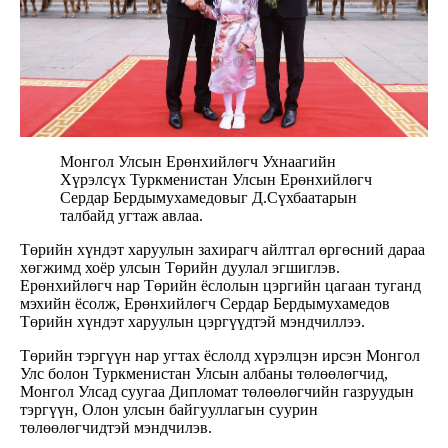
Монгол Улсын Ерөнхийлөгч Ухнаагийн
Хүрэлсүх Туркменистан Улсын Ерөнхийлөгч
Сердар Бердымухамедовыг Д.Сүхбаатарын
талбайд угтаж авлаа.
Төрийн хүндэт харуулын захирагч айлтгал өргөсний дараа
хөгжимд хоёр улсын Төрийн дуулал эгшиглэв.
Ерөнхийлөгч нар Төрийн ёслолын цэргийн цагаан туганд
мэхийн ёсолж, Ерөнхийлөгч Сердар Бердымухамедов
Төрийн хүндэт харуулын цэргүүдтэй мэндчиллээ.
Төрийн тэргүүн нар угтах ёслолд хүрэлцэн ирсэн Монгол
Улс болон Туркменистан Улсын албаны төлөөлөгчид,
Монгол Улсад суугаа Дипломат төлөөлөгчийн газруудын
тэргүүн, Олон улсын байгууллагын суурин
төлөөлөгчидтэй мэндчилэв.