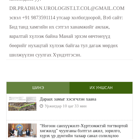
DR.PRADHAN.UROLOGIST.LT.COL@GMAIL.COM
эсвэл +91 9873591114 утсаар холбогдоорой, Вэб сайт:
Бид танд хамгийн их сэтгэл ханамжийг амлаж,
яаралтай хүлээж байна Манай эрхэм өвчтөнүүд
бөөрийг нухацтай хүлээж байгаа тул дагаж мөрдөх
шилжүүлэн суулгах Хүндэтгэсэн.
ШИНЭ
ИХ УНШСАН
Дараах замыг хэсэгчлэн хаана
Уржигдар 10 цаг 33 мин
“Ногоон санхүүжилт-Хүртээмжтэй тогтвортой
хөгжилд” чуулганы бэлтгэл ажил, зорилго,
хүрэх үр дүнгийн талаар санал солилцлоо