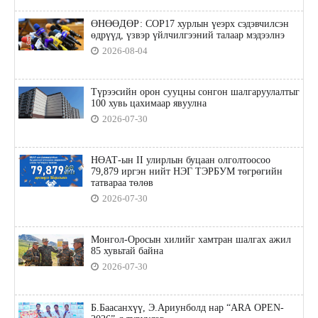
ӨНӨӨДӨР: COP17 хурлын үеэрх сэдэвчилсэн
өдрүүд, үзвэр үйлчилгээний талаар мэдээлнэ
2026-08-04
Түрээсийн орон сууцны сонгон шалгаруулалтыг
100 хувь цахимаар явуулна
2026-07-30
НӨАТ-ын II улирлын буцаан олголтоосоо
79,879 иргэн нийт НЭГ ТЭРБУМ төгрөгийн
татвараа төлөв
2026-07-30
Монгол-Оросын хилийг хамтран шалгах ажил
85 хувьтай байна
2026-07-30
Б.Баасанхүү, Э.Ариунболд нар “ARA OPEN-