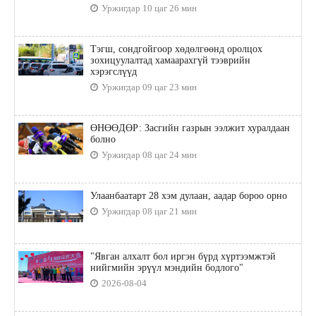
Уржигдар 10 цаг 26 мин
Тэгш, сондгойгоор хөдөлгөөнд оролцох
зохицуулалтад хамаарахгүй тээврийн
хэрэгслүүд
Уржигдар 09 цаг 23 мин
ӨНӨӨДӨР: Засгийн газрын ээлжит хуралдаан
болно
Уржигдар 08 цаг 24 мин
Улаанбаатарт 28 хэм дулаан, аадар бороо орно
Уржигдар 08 цаг 21 мин
"Явган алхалт бол иргэн бүрд хүртээмжтэй
нийгмийн эрүүл мэндийн бодлого"
2026-08-04