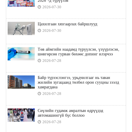
2026”-д түрүүлэв
2026-07-30
Цахилгаан хязгаарлах байршлууд
2026-07-30
Төв аймгийн наадамд түрүүлсэн, үзүүрлэсэн,
шөвгөрсөн гурван бөхөөс допинг илэрчээ
2026-07-28
Байр түрээслэнгээ, урьдчилгааг нь таван
жилийн хугацаанд төлбөл орон сууцны зээлд
хамрагдана
2026-07-28
Сөүлийн гудамж амралтын өдрүүдэд
автомашингүй бүс боллоо
2026-07-28