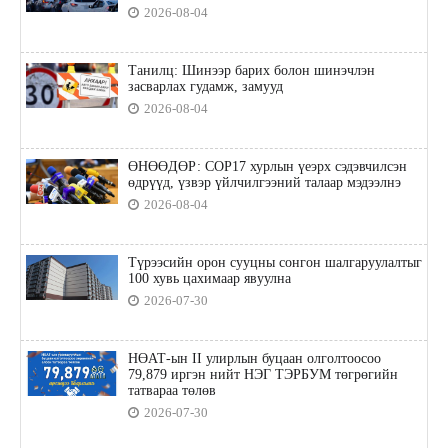
2026-08-04
Танилц: Шинээр барих болон шинэчлэн
засварлах гудамж, замууд
2026-08-04
ӨНӨӨДӨР: COP17 хурлын үеэрх сэдэвчилсэн
өдрүүд, үзвэр үйлчилгээний талаар мэдээлнэ
2026-08-04
Түрээсийн орон сууцны сонгон шалгаруулалтыг
100 хувь цахимаар явуулна
2026-07-30
НӨАТ-ын II улирлын буцаан олголтоосоо
79,879 иргэн нийт НЭГ ТЭРБУМ төгрөгийн
татвараа төлөв
2026-07-30