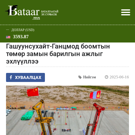
ДОЛЛАР (USD)
3593.87
Хэвлэл мэдээллээр
Батаар юу хэлэв
Эдийн засаг
Нийгэм
Дэлхий
Улс төр
Спорт
Эхлэл
Шар
Гашуунсухайт-Ганцмод боомтын
төмөр замын барилгын ажлыг
эхлүүллээ
Нийгэм
2025-06-16
ХУВААЛЦАХ