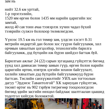
зам нь
нийт 32.6 км урттай,
1-р зэрэглэлийн,
1520 мм өргөн болон 1435 мм нарийн царигийн хос
замтай,
жилд 40 сая тонн ачаа тээвэрлэх хүчин чадал бүхий
тээврийн сүлжээ болохоор төлөвлөгдсөн.
Үүнээс 19.5 км нь гол төмөр зам, үлдсэн хэсэгт 8-31
метрийн өндөртэй дан болон хос гүүрэн байгууламж, хил
орчмын хяналтын цогцолбор, технологийн барилга
байгууламж, дэд бүтцийн иж бүрэн шийдэл багтаж буй.
Барилгын ажлыг 24 (22) сарын хугацаанд гүйцэтгэх бөгөөд
үүнд хил дамнасан төмөр замын гүүр, өргөн болон нарийн
царигийн өртөө, нэвтрэх цэгийн зохион байгуулалт,
хилийн хяналтын дэд бүтцийн байгууламжууд бүрэн
багтсан. Төслийн санхүүжилтийг УИХ-ын тогтоолын
дагуу “Эрдэнэс Тавантолгой” ХК хариуцан гүйцэтгэж,
төсөвт өртөг нь 902 тэрбум төгрөгөөр тооцоологдсон
бөгөөд эдийн засгийн нөхцөл байдлаас шалтгаалан цаашид
тодотгол хийгдэх боломжтой.