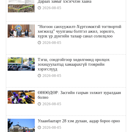
Дараах замыг хэсэгчлэн хаана
2026-08-05
“Ногоон санхүүжилт-Хүртээмжтэй тогтвортой
хөгжилд” чуулганы бэлтгэл ажил, зорилго,
хүрэх үр дүнгийн талаар санал солилцлоо
2026-08-05
Тэгш, сондгойгоор хөдөлгөөнд оролцох
зохицуулалтад хамаарахгүй тээврийн
хэрэгслүүд
2026-08-05
ӨНӨӨДӨР: Засгийн газрын ээлжит хуралдаан
болно
2026-08-05
Улаанбаатарт 28 хэм дулаан, аадар бороо орно
2026-08-05