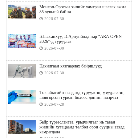
Монгол-Оросын хилийг хамтран шалгах ажил
85 хувьтай байна
2026-07-30
Б.Баасанхүү, Э.Ариунболд нар “ARA OPEN-
2026”-д түрүүлэв
2026-07-30
Цахилгаан хязгаарлах байршлууд
2026-07-30
Төв аймгийн наадамд түрүүлсэн, үзүүрлэсэн,
шөвгөрсөн гурван бөхөөс допинг илэрчээ
2026-07-28
Байр түрээслэнгээ, урьдчилгааг нь таван
жилийн хугацаанд төлбөл орон сууцны зээлд
хамрагдана