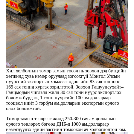
Хил холболтын төмөр замын төсөл нь зөвхөн дэд бүтцийн
хөгжилд хувь нэмэр оруулаад зогсохгүй Монгол Улсын
нүүрсний экспортын хэмжээг одоогийн 83 сая тонноос
165 сая тоннд хүргэх зорилготой. Зөвхөн Гашуунсухайт–
Ганцмодын чиглэлд жилд 30 сая тонн нүүрс экспортлох
боломж бүрдэж, 1 тонн нүүрсийг 100 ам.доллараар
тооцвол нийт 3 тэрбум ам.долларын экспортын орлого
олох боломжтой.
Төмөр замын тээврээс жилд 250-300 сая ам.долларын
орлого төвлөрөх бөгөөд ДНБ-д 1000 ам.доллараар
нэмэгдүүлэх эдийн засгийн томоохон ач холбогдолтой юм.