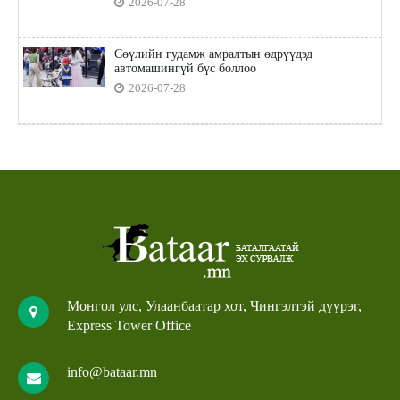
2026-07-28
Сөүлийн гудамж амралтын өдрүүдэд
автомашингүй бүс боллоо
2026-07-28
Монгол улс, Улаанбаатар хот, Чингэлтэй дүүрэг,
Express Tower Office
info@bataar.mn