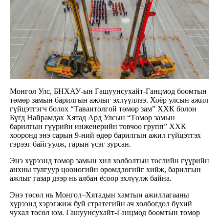
Монгол Улс, БНХАУ-ын Гашуунсухайт-Ганцмод боомтын
төмөр замын барилгын ажлыг эхлүүллээ. Хоёр улсын ажил
гүйцэтгэгч болох “Тавантолгой төмөр зам” ХХК болон
Бүгд Найрамдах Хятад Ард Улсын “Төмөр замын
барилгын гүүрийн инженерийн товчоо групп” ХХК
хооронд энэ сарын 9-ний өдөр барилгын ажил гүйцэтгэх
гэрээг байгуулж, гарын үсэг зурсан.
Энэ хүрээнд төмөр замын хил холболтын төслийн гүүрийн
анхны тулгуур цооногийн өрөмдлөгийг хийж, барилгын
ажлыг газар дээр нь албан ёсоор эхлүүлж байна.
Энэ төсөл нь Монгол–Хятадын хамтын ажиллагааны
хүрээнд хэрэгжиж буй стратегийн ач холбогдол бүхий
чухал төсөл юм. Гашуунсухайт-Ганцмод боомтын төмөр