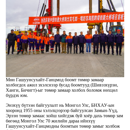
Мөн Гашуунсухайт-Ганцмод боомт төмөр замаар
холбогдох ажил эхэлснээр бусад боомтууд (Шивээхүрэн,
Ханги, Бичигт)-ыг төмөр замаар холбох боломж нөхцөл
бүрдэх юм.
Энэхүү бүтээн байгуулалт нь Монгол Улс, БНХАУ-ын
хооронд 1955 оны хэлэлцээрээр байгуулсан Замын-Үүд,
Эрээн төмөр замаас хойш хийгдэж буй хоёр дахь төмөр зам
бөгөөд Монгол Улс 70 жилийн дараа ийнхүү
Гашуунсухайт-Ганцмодны боомтын төмөр замыг холбож