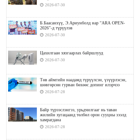
2026-07-30
Б.Баасанхүү, Э.Ариунболд нар “ARA OPEN-
2026”-д түрүүлэв
2026-07-30
Цахилгаан хязгаарлах байршлууд
2026-07-30
Төв аймгийн наадамд түрүүлсэн, үзүүрлэсэн,
шөвгөрсөн гурван бөхөөс допинг илэрчээ
2026-07-28
Байр түрээслэнгээ, урьдчилгааг нь таван
жилийн хугацаанд төлбөл орон сууцны зээлд
хамрагдана
2026-07-28