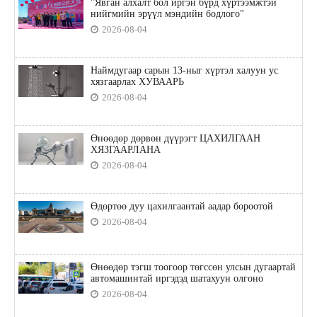
"Явган алхалт бол иргэн бүрд хүртээмжтэй
нийгмийн эрүүл мэндийн бодлого"
2026-08-04
Наймдугаар сарын 13-ныг хүртэл халуун ус
хязгаарлах ХУВААРЬ
2026-08-04
Өнөөдөр дөрвөн дүүрэгт ЦАХИЛГААН
ХЯЗГААРЛАНА
2026-08-04
Өдөртөө дуу цахилгаантай аадар бороотой
2026-08-04
Өнөөдөр тэгш тоогоор төгссөн улсын дугаартай
автомашинтай иргэдэд шатахуун олгоно
2026-08-04