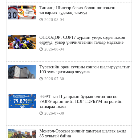
Танилц: Шинээр барих болон шинэчлэн
засварлах гудамж, замууд
2026-08-04
ӨНӨӨДӨР: COP17 хурлын үеэрх сэдэвчилсэн
өдрүүд, үзвэр үйлчилгээний талаар мэдээлнэ
2026-08-04
Түрээсийн орон сууцны сонгон шалгаруулалтыг
100 хувь цахимаар явуулна
2026-07-30
НӨАТ-ын II улирлын буцаан олголтоосоо
79,879 иргэн нийт НЭГ ТЭРБУМ төгрөгийн
татвараа төлөв
2026-07-30
Монгол-Оросын хилийг хамтран шалгах ажил
85 хувьтай байна