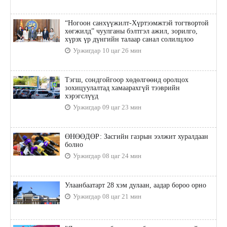
“Ногоон санхүүжилт-Хүртээмжтэй тогтвортой
хөгжилд” чуулганы бэлтгэл ажил, зорилго,
хүрэх үр дүнгийн талаар санал солилцлоо
Уржигдар 10 цаг 26 мин
Тэгш, сондгойгоор хөдөлгөөнд оролцох
зохицуулалтад хамаарахгүй тээврийн
хэрэгслүүд
Уржигдар 09 цаг 23 мин
ӨНӨӨДӨР: Засгийн газрын ээлжит хуралдаан
болно
Уржигдар 08 цаг 24 мин
Улаанбаатарт 28 хэм дулаан, аадар бороо орно
Уржигдар 08 цаг 21 мин