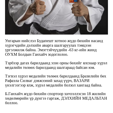
Унгарын нийслэл Будапешт хотноо жүдо бөхийн насанд
хүрэгчдийн дэлхийн аварга шалгаруулах тэмцээн
үргэлжилж байна. Эмэгтэйчүүдийн -63 кг-ийн жинд
ОУХМ Болдын Ганхайч зодоглолоо.
Тэрбээр дагах барилдаанд эзэн орны бөхийг ялснаар хүрэл
медалийн төлөөх барилдаанд шалгараад байсан юм.
Тэгвэл хүрэл медалийн төлөөх барилдаанд Бразилийн бөх
Рафаэла Силваг дэвжээний захад үүрч, ВАЗАРИ
үнэлгээгээр ялж, хүрэл медалийн болзол хангаад байна.
Б.Ганхайч жүдо бөхийн спортоор хичээллэсэн 18 жилийн
хөдөлмөрийн үр дүнгээ гаргаж, ДЭЛХИЙН МЕДАЛЬТАН
боллоо.