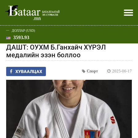
ДОЛЛАР (USD)
3593.93
Хэвлэл мэдээллээр
Батаар юу хэлэв
Эдийн засаг
Нийгэм
Дэлхий
Улс төр
Спорт
Эхлэл
Шар
ДАШТ: ОУХМ Б.Ганхайч ХҮРЭЛ
медалийн эзэн боллоо
Спорт
2025-06-17
ХУВААЛЦАХ