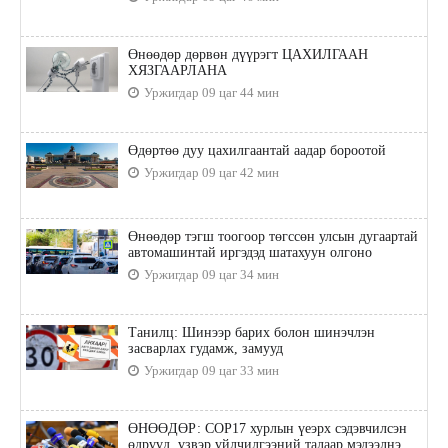
Өнөөдөр дөрвөн дүүрэгт ЦАХИЛГААН
ХЯЗГААРЛАНА
Уржигдар 09 цаг 44 мин
Өдөртөө дуу цахилгаантай аадар бороотой
Уржигдар 09 цаг 42 мин
Өнөөдөр тэгш тоогоор төгссөн улсын дугаартай
автомашинтай иргэдэд шатахуун олгоно
Уржигдар 09 цаг 34 мин
Танилц: Шинээр барих болон шинэчлэн
засварлах гудамж, замууд
Уржигдар 09 цаг 33 мин
ӨНӨӨДӨР: COP17 хурлын үеэрх сэдэвчилсэн
өдрүүд, үзвэр үйлчилгээний талаар мэдээлнэ