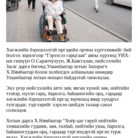
Хөгжлийн бэрхшээлтэй иргэдийн орчны хүртээмжийг бий
болгох зорилгоор “Гэрээсээ гарцгаая” аяны хүрээнд УИХ-
ын гишүүн О.Саранчулуун, Ж.Баясгалан, нийслэлийн
Засаг дарга бөгөөд Улаанбаатар хотын Захирагч
Х.Нямбаатар болон холбогдох албаныхан өнөөдөр
Улаанбаатар хотын нөхцөл байдалтай танилцлаа.
Энэ үеэр нийслэлийн авто зам, явган хүний зам, нийтийн
тээвэр, нүхэн гарц, барилга, байшингийн орц, гарцаар
хөгжлийн бэрхшээлтэй иргэд зорчиход ямар хүндрэл
тулгардаг, тэдгээрийг хэрхэн шийдэх талаар санал
солилцов.
Хотын дарга Х.Нямбаатар “Хоёр цаг гаруй нийтийн
эзэмшлийн гудамж, зам, талбай, нийтийн унаа, барилга,
байшингуудын орц, гарцаар тэргэнцэртэй иргэн түрж
явлаа. Хөгжлийн бэрхшээлтэй иргэдийн орчны