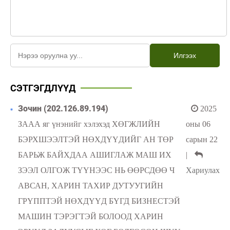
Илгээх
СЭТГЭГДЛҮҮД
Зочин (202.126.89.194)
2025
ЗААА яг үнэнийг хэлэхэд ХӨГЖЛИЙН
оны 06
БЭРХШЭЭЛТЭЙ НӨХДҮҮДИЙГ АН ТӨР
сарын 22
БАРЬЖ БАЙХДАА АШИГЛАЖ МАШ ИХ
|
ЗЭЭЛ ОЛГОЖ ТҮҮНЭЭС НЬ ӨӨРСДӨӨ Ч
Хариулах
АВСАН, ХАРИН ТАХИР ДУТУУГИЙН
ГРҮППТЭЙ НӨХДҮҮД БҮГД БИЗНЕСТЭЙ
МАШИН ТЭРЭГТЭЙ БОЛООД ХАРИН