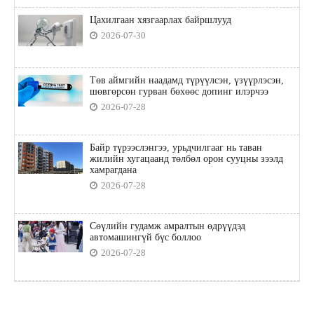
Цахилгаан хязгаарлах байршлууд
2026-07-30
Төв аймгийн наадамд түрүүлсэн, үзүүрлэсэн,
шөвгөрсөн гурван бөхөөс допинг илэрчээ
2026-07-28
Байр түрээслэнгээ, урьдчилгааг нь таван
жилийн хугацаанд төлбөл орон сууцны зээлд
хамрагдана
2026-07-28
Сөүлийн гудамж амралтын өдрүүдэд
автомашингүй бүс боллоо
2026-07-28