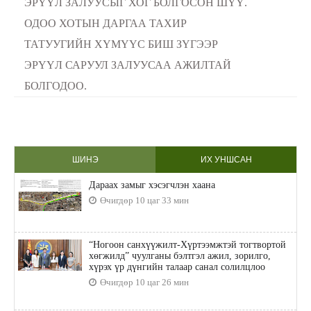
ЭРҮҮЛ ЗАЛУУСЫГ ХОГ БОЛГОСОН ШҮҮ.
ОДОО ХОТЫН ДАРГАА ТАХИР
ТАТУУГИЙН ХҮМҮҮС БИШ ЗҮГЭЭР
ЭРҮҮЛ САРУУЛ ЗАЛУУСАА АЖИЛТАЙ
БОЛГОДОО.
ШИНЭ
ИХ УНШСАН
Дараах замыг хэсэгчлэн хаана
Өчигдөр 10 цаг 33 мин
“Ногоон санхүүжилт-Хүртээмжтэй тогтвортой
хөгжилд” чуулганы бэлтгэл ажил, зорилго,
хүрэх үр дүнгийн талаар санал солилцлоо
Өчигдөр 10 цаг 26 мин