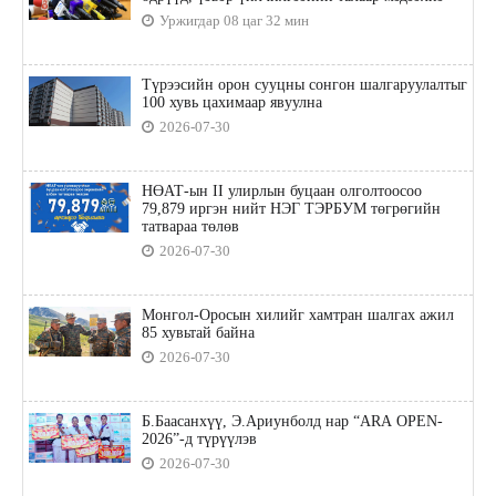
Уржигдар 08 цаг 32 мин
Түрээсийн орон сууцны сонгон шалгаруулалтыг
100 хувь цахимаар явуулна
2026-07-30
НӨАТ-ын II улирлын буцаан олголтоосоо
79,879 иргэн нийт НЭГ ТЭРБУМ төгрөгийн
татвараа төлөв
2026-07-30
Монгол-Оросын хилийг хамтран шалгах ажил
85 хувьтай байна
2026-07-30
Б.Баасанхүү, Э.Ариунболд нар “ARA OPEN-
2026”-д түрүүлэв
2026-07-30