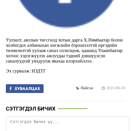
Уулзалт, аяллын төгсгөлд хотын дарга Х.Нямбаатар болон
холбогдох албаныхан хөгжлийн бэрхшээлтэй иргэдийн
төлөөлөлтэй уулзаж санал солилцож, цаашид Улаанбаатар
хотоос хэрэгжүүлэх ажлуудаа тэдний дэвшүүлсэн
саналуудтай уялдуулж явахаа илэрхийллээ.
Эх сурвалж: НЗДТГ
Нийгэм
2025-06-18
ХУВААЛЦАХ
СЭТГЭГДЭЛ БИЧИХ