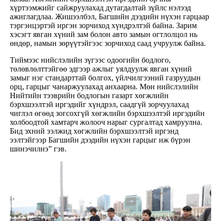
хүртээмжийг сайжруулахад дутагдалтай зүйлс нэлээд
ажиглагдлаа. Жишээлбэл, Багшийн дээдийн нүхэн гарцаар
тэргэнцэртэй иргэн зорчиход хүндрэлтэй байна. Зарим
хэсэгт явган хүний зам болон авто замын огтлолцол нь
өндөр, намын зөрүүтэйгээс зорчиход саад учруулж байна.
Тиймээс нийслэлийн зүгээс одоогийн бодлого,
төлөвлөлттэйгөө эдгээр ажлыг уялдуулж явган хүний
замыг нэг стандарттай болгох, үйлчилгээний газруудын
орц, гарцыг чанаржуулахад анхаарна. Мөн нийслэлийн
Нийтийн тээврийн бодлогын газарт хөгжлийн
бэрхшээлтэй иргэдийг хүндрэл, саадгүй зорчуулахад
чиглэл өгөөд зогсохгүй хөгжлийн бэрхшээлтэй иргэдийн
холбоодтой хамтарч жолооч нарыг сургалтад хамруулна.
Бид эхний ээлжид хөгжлийн бэрхшээлтэй иргэнд
ээлтэйгээр Багшийн дээдийн нүхэн гарцыг иж бүрэн
шинэчилнэ” гэв.