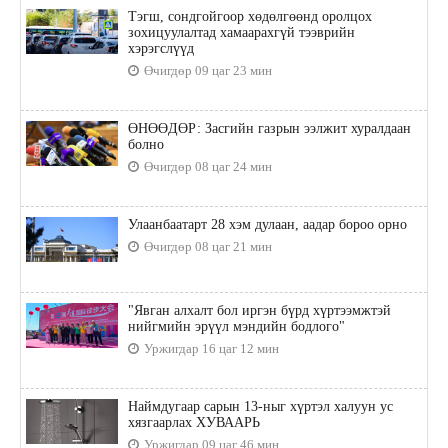
Тэгш, сондгойгоор хөдөлгөөнд оролцох
зохицуулалтад хамаарахгүй тээврийн
хэрэгслүүд
Өчигдөр 09 цаг 23 мин
ӨНӨӨДӨР: Засгийн газрын ээлжит хуралдаан
болно
Өчигдөр 08 цаг 24 мин
Улаанбаатарт 28 хэм дулаан, аадар бороо орно
Өчигдөр 08 цаг 21 мин
"Явган алхалт бол иргэн бүрд хүртээмжтэй
нийгмийн эрүүл мэндийн бодлого"
Уржигдар 16 цаг 12 мин
Наймдугаар сарын 13-ныг хүртэл халуун ус
хязгаарлах ХУВААРЬ
Уржигдар 09 цаг 46 мин