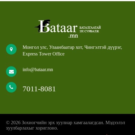
Монгол улс, Улаанбаатар хот, Чингэлтэй дүүрэг,
Express Tower Office
info@bataar.mn
7011-8081
© 2026 Зохиогчийн эрх хуулиар хамгаалагдсан. Мэдээлэл
хуулбарлахыг хориглоно.