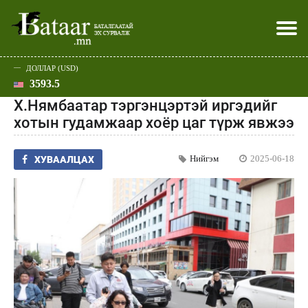
ДОЛЛАР (USD)
3593.5
Хэвлэл мэдээллээр
Батаар юу хэлэв
Эдийн засаг
Нийгэм
Дэлхий
Улс төр
Спорт
Эхлэл
Шар
Х.Нямбаатар тэргэнцэртэй иргэдийг
хотын гудамжаар хоёр цаг түрж явжээ
Нийгэм
2025-06-18
ХУВААЛЦАХ