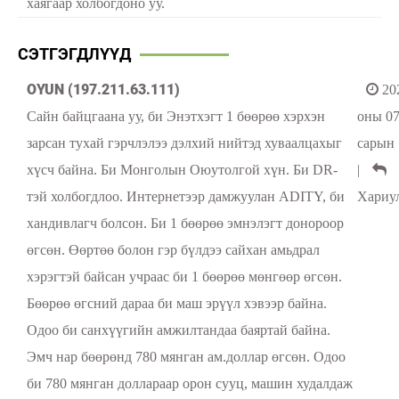
хаягаар холбогдоно уу.
СЭТГЭГДЛҮҮД
OYUN (197.211.63.111)
20
Сайн байцгаана уу, би Энэтхэгт 1 бөөрөө хэрхэн
оны 0
зарсан тухай гэрчлэлээ дэлхий нийтэд хуваалцахыг
сарын 
хүсч байна. Би Монголын Оюутолгой хүн. Би DR-
|
тэй холбогдлоо. Интернетээр дамжуулан ADITY, би
Хариу
хандивлагч болсон. Би 1 бөөрөө эмнэлэгт донороор
өгсөн. Өөртөө болон гэр бүлдээ сайхан амьдрал
хэрэгтэй байсан учраас би 1 бөөрөө мөнгөөр өгсөн.
Бөөрөө өгсний дараа би маш эрүүл хэвээр байна.
Одоо би санхүүгийн амжилтандаа баяртай байна.
Эмч нар бөөрөнд 780 мянган ам.доллар өгсөн. Одоо
би 780 мянган доллараар орон сууц, машин худалдаж