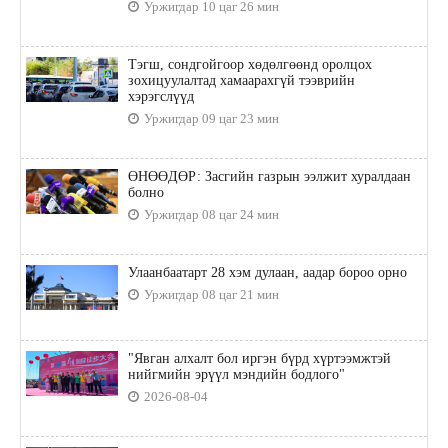
Уржигдар 10 цаг 26 мин
Тэгш, сондгойгоор хөдөлгөөнд оролцох
зохицуулалтад хамаарахгүй тээврийн
хэрэгслүүд
Уржигдар 09 цаг 23 мин
ӨНӨӨДӨР: Засгийн газрын ээлжит хуралдаан
болно
Уржигдар 08 цаг 24 мин
Улаанбаатарт 28 хэм дулаан, аадар бороо орно
Уржигдар 08 цаг 21 мин
"Явган алхалт бол иргэн бүрд хүртээмжтэй
нийгмийн эрүүл мэндийн бодлого"
2026-08-04