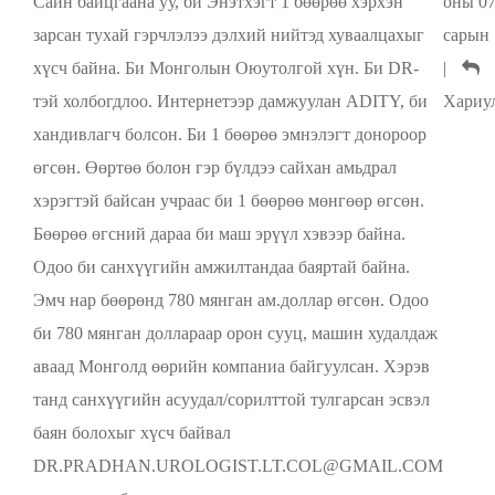
Сайн байцгаана уу, би Энэтхэгт 1 бөөрөө хэрхэн
оны 0
зарсан тухай гэрчлэлээ дэлхий нийтэд хуваалцахыг
сарын 
хүсч байна. Би Монголын Оюутолгой хүн. Би DR-
|
тэй холбогдлоо. Интернетээр дамжуулан ADITY, би
Хариу
хандивлагч болсон. Би 1 бөөрөө эмнэлэгт донороор
өгсөн. Өөртөө болон гэр бүлдээ сайхан амьдрал
хэрэгтэй байсан учраас би 1 бөөрөө мөнгөөр өгсөн.
Бөөрөө өгсний дараа би маш эрүүл хэвээр байна.
Одоо би санхүүгийн амжилтандаа баяртай байна.
Эмч нар бөөрөнд 780 мянган ам.доллар өгсөн. Одоо
би 780 мянган доллараар орон сууц, машин худалдаж
аваад Монголд өөрийн компаниа байгуулсан. Хэрэв
танд санхүүгийн асуудал/сорилттой тулгарсан эсвэл
баян болохыг хүсч байвал
DR.PRADHAN.UROLOGIST.LT.COL@GMAIL.COM