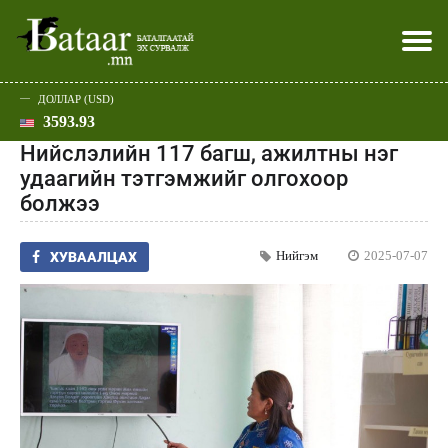
ДОЛЛАР (USD)
3593.93
Хэвлэл мэдээллээр
Батаар юу хэлэв
Эдийн засаг
Нийгэм
Дэлхий
Улс төр
Спорт
Эхлэл
Шар
Нийслэлийн 117 багш, ажилтны нэг
удаагийн тэтгэмжийг олгохоор
болжээ
Нийгэм
2025-07-07
ХУВААЛЦАХ