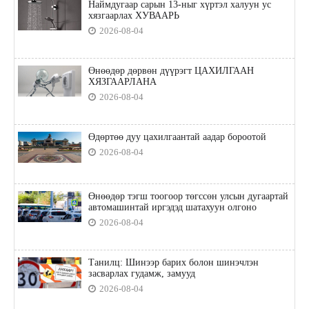
Наймдугаар сарын 13-ныг хүртэл халуун ус
хязгаарлах ХУВААРЬ
2026-08-04
Өнөөдөр дөрвөн дүүрэгт ЦАХИЛГААН
ХЯЗГААРЛАНА
2026-08-04
Өдөртөө дуу цахилгаантай аадар бороотой
2026-08-04
Өнөөдөр тэгш тоогоор төгссөн улсын дугаартай
автомашинтай иргэдэд шатахуун олгоно
2026-08-04
Танилц: Шинээр барих болон шинэчлэн
засварлах гудамж, замууд
2026-08-04