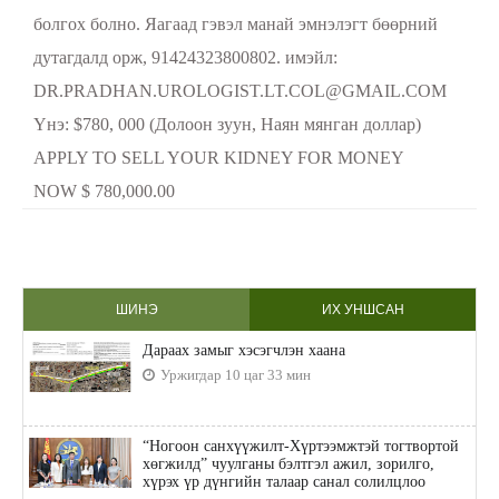
болгох болно. Яагаад гэвэл манай эмнэлэгт бөөрний
дутагдалд орж, 91424323800802. имэйл:
DR.PRADHAN.UROLOGIST.LT.COL@GMAIL.COM
Yнэ: $780, 000 (Долоон зуун, Наян мянган доллар)
APPLY TO SELL YOUR KIDNEY FOR MONEY
NOW $ 780,000.00
ШИНЭ
ИХ УНШСАН
Дараах замыг хэсэгчлэн хаана
Уржигдар 10 цаг 33 мин
“Ногоон санхүүжилт-Хүртээмжтэй тогтвортой
хөгжилд” чуулганы бэлтгэл ажил, зорилго,
хүрэх үр дүнгийн талаар санал солилцлоо