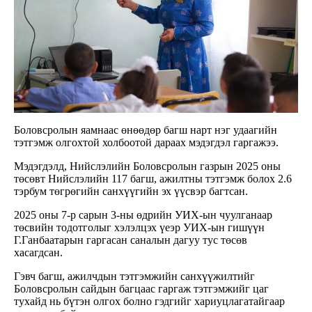
Боловсролын яамнаас өнөөдөр багш нарт нэг удаагийн
тэтгэмж олгохтой холбоотой дараах мэдэгдэл гаргажээ.
Мэдэгдэлд, Нийслэлийн Боловсролын газрын 2025 оны
төсөвт Нийслэлийн 117 багш, ажилтны тэтгэмж болох 2.6
тэрбум төгрөгийн санхүүгийн эх үүсвэр багтсан.
2025 оны 7-р сарын 3-ны өдрийн УИХ-ын чуулганаар
төсвийн тодотголыг хэлэлцэх үеэр УИХ-ын гишүүн
Г.Ганбаатарын гаргасан саналын дагуу тус төсөв
хасагдсан.
Гэвч багш, ажилчдын тэтгэмжийн санхүүжилтийг
Боловсролын сайдын багцаас гаргаж тэтгэмжийг цаг
тухайд нь бүтэн олгох болно гэдгийг хариуцлагатайгаар