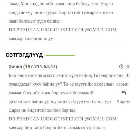
аваад Монголд өөрийн компаниа байгуулсан. Хэрэв
танд санхүүгийн асуудал/сорилттой тулгарсан эсвэл
баян болохыг хүсч байвал
DR.PRADHAN.UROLOGIST.LT.COL@GMAIL.COM
хаягаар холбогдоно уу.
СЭТГЭГДЛҮҮД
Зочин (197.211.63.47)
20
Бид олон нийтэд мэдээлэхийг хүсч байна; Та бөөрийг
оны 0
худалдахыг хүсч байна уу? Та санхүүгийн хямралын
сарын 
улмаас бөөрийг зарж борлуулах боломжийг
|
эрэлхийлж байна уу, юу хийхээ мэдэхгүй байна уу?
Хариу
Дараа нь бидэнтэй холбоо бариад
DR.PRADHAN.UROLOGIST.LT.COL@GMAIL.COM
хаягаар бид танд бөөрнийх нь хэмжээгээр санал