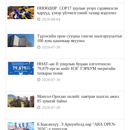
ӨНӨӨДӨР: COP17 хурлын үеэрх сэдэвчилсэн
өдрүүд, үзвэр үйлчилгээний талаар мэдээлнэ
2026-08-04
Түрээсийн орон сууцны сонгон шалгаруулалтыг
100 хувь цахимаар явуулна
2026-07-30
НӨАТ-ын II улирлын буцаан олголтоосоо
79,879 иргэн нийт НЭГ ТЭРБУМ төгрөгийн
татвараа төлөв
2026-07-30
Монгол-Оросын хилийг хамтран шалгах ажил
85 хувьтай байна
2026-07-30
Б.Баасанхүү, Э.Ариунболд нар “ARA OPEN-
2026”-д түрүүлэв