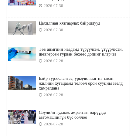
2026-07-30
Цахилгаан хязгаарлах байршлууд
2026-07-30
Төв аймгийн наадамд түрүүлсэн, үзүүрлэсэн,
шөвгөрсөн гурван бөхөөс допинг илэрчээ
2026-07-28
Байр түрээслэнгээ, урьдчилгааг нь таван
жилийн хугацаанд төлбөл орон сууцны зээлд
хамрагдана
2026-07-28
Сөүлийн гудамж амралтын өдрүүдэд
автомашингүй бүс боллоо
2026-07-28