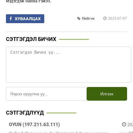
мэдэгдэж байна гэжээ.
Нийгэм
2025-07-07
ХУВААЛЦАХ
СЭТГЭГДЭЛ БИЧИХ
Илгээх
СЭТГЭГДЛҮҮД
OYUN (197.211.63.111)
20