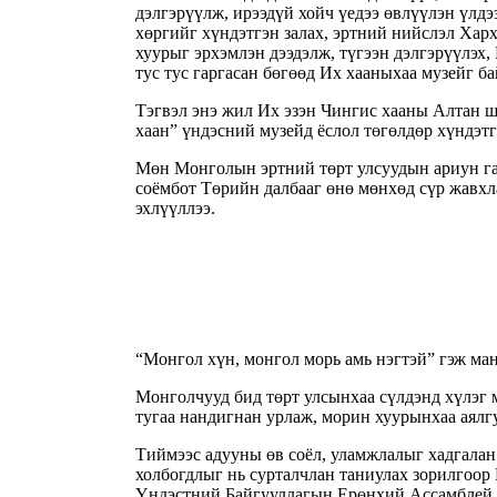
дэлгэрүүлж, ирээдүй хойч үедээ өвлүүлэн үлд
хөргийг хүндэтгэн залах, эртний нийслэл Хар
хуурыг эрхэмлэн дээдэлж, түгээн дэлгэрүүлэх
тус тус гаргасан бөгөөд Их хааныхаа музейг б
Тэгвэл энэ жил Их эзэн Чингис хааны Алтан шү
хаан” үндэсний музейд ёслол төгөлдөр хүндэт
Мөн Монголын эртний төрт улсуудын ариун га
соёмбот Төрийн далбааг өнө мөнхөд сүр жавхл
эхлүүллээ.
“Монгол хүн, монгол морь амь нэгтэй” гэж ман
Монголчууд бид төрт улсынхаа сүлдэнд хүлэг м
тугаа нандигнан урлаж, морин хуурынхаа аялгу
Тиймээс адууны өв соёл, уламжлалыг хадгалан 
холбогдлыг нь сурталчлан таниулах зорилгоор
Үндэстний Байгууллагын Ерөнхий Ассамблей х