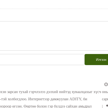
Илгээх
рхэн зарсан тухай гэрчлэлээ дэлхий нийтэд хуваалцахыг хүсч
оны
тэй холбогдлоо. Интернетээр дамжуулан ADITY, би
сар
нороор өгсөн. Өөртөө болон гэр бүлдээ сайхан амьдрал
|