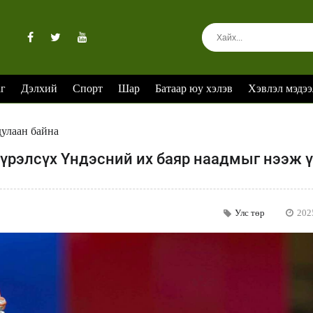
аг
Дэлхий
Спорт
Шар
Батаар юу хэлэв
Хэвлэл мэдээ
дулаан байна
үрэлсүх Үндэсний их баяр наадмыг нээж ү
Улс төр
202