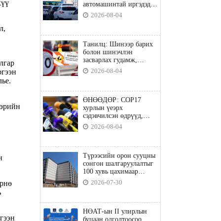
хүү
автомашинтай иргэдэд
шатахуун олгоно
2026-08-04
л,
Танилц: Шинээр барих
болон шинэчлэн
засварлах гудамж,
лгар
замууд
2026-08-04
ргээн
ье.
ӨНӨӨДӨР: COP17
нэрийн
хурлын үеэрх
сэдэвчилсэн өдрүүд,
үзвэр үйлчилгээний
2026-08-04
талаар мэдээлнэ
Түрээсийн орон сууцны
н
сонгон шалгаруулалтыг
100 хувь цахимаар
явуулна
2026-07-30
өрнө
ь
НӨАТ-ын II улирлын
үгээн
буцаан олголтоосоо