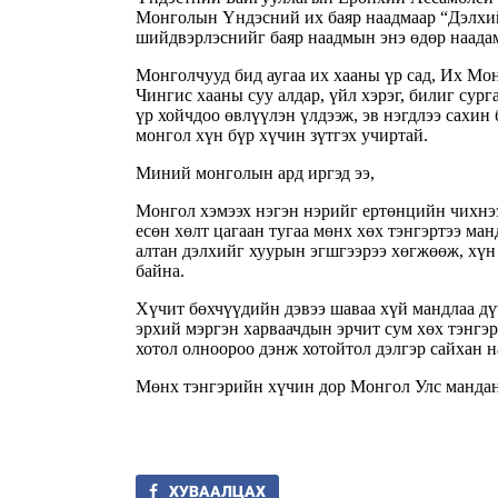
Монголын Үндэсний их баяр наадмаар “Дэлхий
шийдвэрлэснийг баяр наадмын энэ өдөр наадам
Монголчууд бид аугаа их хааны үр сад, Их Мон
Чингис хааны суу алдар, үйл хэрэг, билиг сург
үр хойчдоо өвлүүлэн үлдээж, эв нэгдлээ сахи
монгол хүн бүр хүчин зүтгэх учиртай.
Миний монголын ард иргэд ээ,
Монгол хэмээх нэгэн нэрийг ертөнцийн чихнээ
есөн хөлт цагаан тугаа мөнх хөх тэнгэртээ ма
алтан дэлхийг хуурын эгшгээрээ хөгжөөж, хүн а
байна.
Хүчит бөхчүүдийн дэвээ шаваа хүй мандлаа дү
эрхий мэргэн харваачдын эрчит сум хөх тэнгэр
хотол олноороо дэнж хотойтол дэлгэр сайхан н
Мөнх тэнгэрийн хүчин дор Монгол Улс мандан 
ХУВААЛЦАХ