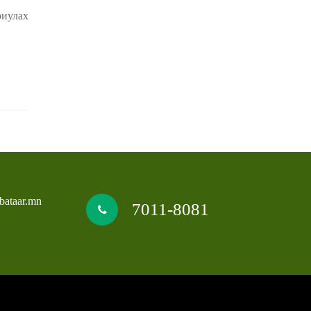
иулах
bataar.mn
7011-8081