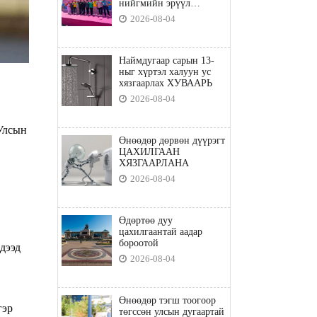
нийгмийн эрүүл
мэндийн бодлого"
2026-08-04
Наймдугаар сарын 13-
ныг хүртэл халуун ус
хязгаарлах ХУВААРЬ
2026-08-04
Улсын
Өнөөдөр дөрвөн дүүрэгт
ЦАХИЛГААН
ХЯЗГААРЛАНА
2026-08-04
Өдөртөө дуу
цахилгаантай аадар
бороотой
дээд
2026-08-04
Өнөөдөр тэгш тоогоор
гэр
төгссөн улсын дугаартай