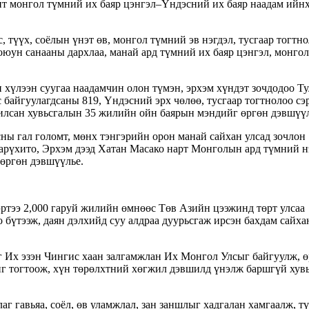
чит монгол түмний их баяр цэнгэл–Үндэсний их баяр наадам ийн
, түүх, соёлын үнэт өв, монгол түмний эв нэгдэл, тусгаар тогтно
оюун санааны дархлаа, манай ард түмний их баяр цэнгэл, монгол
 хүлээн суугаа наадамчин олон түмэн, эрхэм хүндэт зочдодоо Ту
 байгуулагдсаны 819, Үндэсний эрх чөлөө, тусгаар тогтнолоо сэ
илсан хувьсгалын 35 жилийн ойн баярын мэндийг өргөн дэвшүүл
ны гал голомт, мөнх тэнгэрийн орон манай сайхан улсад зочлон
рүхито, Эрхэм дээд Хатан Масако нарт Монголын ард түмний 
өргөн дэвшүүлье.
эртээ 2,000 гаруй жилийн өмнөөс Төв Азийн цээжинд төрт улсаа
о бүтээж, даян дэлхийд суу алдраа дуурьсгаж ирсэн бахдам сайха
г Их эзэн Чингис хаан залгамжлан Их Монгол Улсыг байгуулж, 
г тогтоож, хүн төрөлхтний хөгжил дэвшилд үнэлж баршгүй хув
аг гавьяа, соёл, өв уламжлал, зан заншлыг хадгалан хамгаалж, т