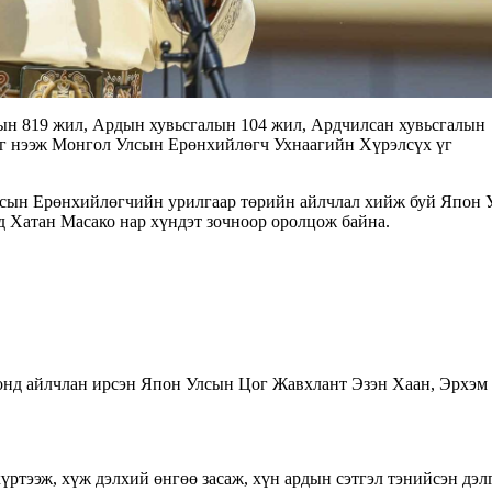
ын 819 жил, Ардын хувьсгалын 104 жил, Ардчилсан хувьсгалын
ыг нээж Монгол Улсын Ерөнхийлөгч Ухнаагийн Хүрэлсүх үг
лсын Ерөнхийлөгчийн урилгаар төрийн айлчлал хийж буй Япон 
 Хатан Масако нар хүндэт зочноор оролцож байна.
онд айлчлан ирсэн Япон Улсын Цог Жавхлант Эзэн Хаан, Эрхэм 
үртээж, хүж дэлхий өнгөө засаж, хүн ардын сэтгэл тэнийсэн дэл