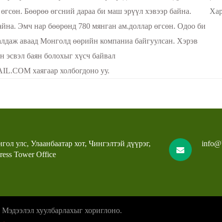
 өгсөн. Бөөрөө өгсний дараа би маш эрүүл хэвээр байна.
Хар
йна. Эмч нар бөөрөнд 780 мянган ам.доллар өгсөн. Одоо би
алдаж аваад Монголд өөрийн компаниа байгуулсан. Хэрэв
н эсвэл баян болохыг хүсч байвал
COM хаягаар холбогдоно уу.
гол улс, Улаанбаатар хот, Чингэлтэй дүүрэг,
info@
ress Tower Office
. Мэдээлэл хуулбарлахыг хориглоно.