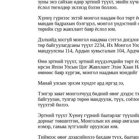
зуны энэ сайхан өдөр эртний түүхт, эвийн хү
ёслол төгөлдөр эхлэхэд бэлэн боллоо.
Хүннү гүрнээс эхтэй монгол наадам бол төрт ёс
мандан бадрахын бэлгэдэл, монгол үндэстний 
төрийн сүр жавхлант баяр ёслол юм.
Дэлхийд хосгүй монгол наадмаа сэтгэл догдлон
төр байгуулагдсаны түүхт 2234, Их Монгол Улс
мандуулсны 114, Ардын хувьсгалын 104, Ардч
Өнө эртний түүхт, эртний нүүдэлчдийн төрт ёс
ирсэн Япон Улсын Цог Жавхлант Эзэн Хаан На
өмнөөс баяр хүргэж, монгол наадмын мэндийг 
Манай улсын эрхэм хүндэт ард иргэд ээ,
Тэнгэр заяат монголчууд бидний өвөг дээдэс т
байгуулан, тулгар төрөө мандуулж, түүх, соёло
түүхтэй билээ.
Эртний түүхт Хүннү гүрний баатарлаг түүхий
дорныг төвшитгөн, Монголын их амар амгалан
нэмэр, гавьяа зүтгэлийг оруулсан юм.
Тиймээс өвөг дээдсийнхээ бахдам түүх, баатарл