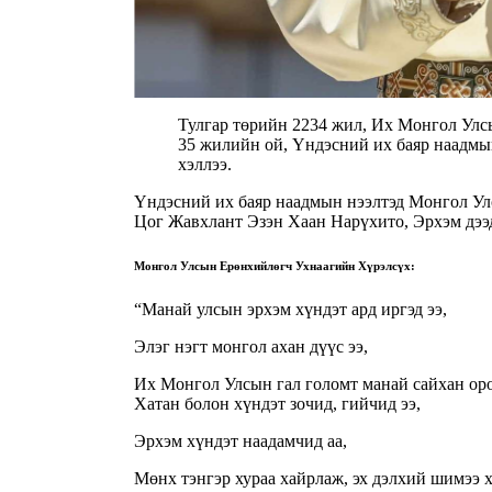
Тулгар төрийн 2234 жил, Их Монгол Улс
35 жилийн ой, Үндэсний их баяр наадм
хэллээ.
Үндэсний их баяр наадмын нээлтэд Монгол У
Цог Жавхлант Эзэн Хаан Нарүхито, Эрхэм дээд
Монгол Улсын Ерөнхийлөгч Ухнаагийн Хүрэлсүх:
“Манай улсын эрхэм хүндэт ард иргэд ээ,
Элэг нэгт монгол ахан дүүс ээ,
Их Монгол Улсын гал голомт манай сайхан ор
Хатан болон хүндэт зочид, гийчид ээ,
Эрхэм хүндэт наадамчид аа,
Мөнх тэнгэр хураа хайрлаж, эх дэлхий шимээ х