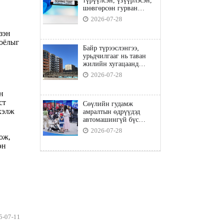
түрүүлсэн, үзүүрлэсэн,
шөвгөрсөн гурван
бөхөөс допинг илэрчээ
2026-07-28
зэн
соёлыг
Байр түрээслэнгээ,
урьдчилгааг нь таван
жилийн хугацаанд
төлбөл орон сууцны
2026-07-28
зээлд хамрагдана
н
ст
Сөүлийн гудамж
эхэлж
амралтын өдрүүдэд
автомашингүй бүс
боллоо
2026-07-28
ож,
эн
5-07-11