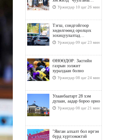
хөгжилд” чуулганы
бэлтгэл ажил, зорилго,
Уржигдар 10 цаг 26 мин
хүрэх үр дүнгийн талаар
санал солилцлоо
Тэгш, сондгойгоор
хөдөлгөөнд оролцох
зохицуулалтад
хамаарахгүй тээврийн
Уржигдар 09 цаг 23 мин
хэрэгслүүд
ӨНӨӨДӨР: Засгийн
газрын ээлжит
хуралдаан болно
Уржигдар 08 цаг 24 мин
Улаанбаатарт 28 хэм
дулаан, аадар бороо орно
Уржигдар 08 цаг 21 мин
"Явган алхалт бол иргэн
бүрд хүртээмжтэй