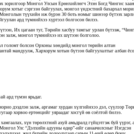
ээх зорилгоор Монгол Улсын Ерөнхийлөгч Эзэн Богд Чингис хаа
хорум хотыг сэргээн байгуулах, монгол үндэстний бахархал мори
, Монголын түүхийн иж бүрэн 30 боть номыг шинээр бүтээх зарл
айгуулан ард түмнийхээ хүртээл болгосон билээ.
тээн, Их цагаан туг, Төрийн хасбуу тамгыг урлан бүтээж, “Чин
гэн залж, монгол түмнийхээ их шүтээн болголоо.
л голомт болсон Орхоны хөндийд монгол төрийн алтан
антай мандуулж, Хархорум хотын бүтээн байгуулалтыг албан ёс
ай ард түмэн ярьдаг.
орио дээдлэн залж, аргамаг хурдан хүлгийнхээ дэл, сүүлээр Тө
угаар хорвоо ертөнцийг уяраадаг хосгүй өв соёлтой билээ.
хамгаалах, хүн төрөлхтний ахуй амьдралд гүйцэтгэж буй үүрэг, 
 Монгол Улс “Дэлхийн адууны өдөр”-ийг санаачилсныг Нэгдсэн
элэлцээд, жил бүрийн долоодугаар сарын 11-ний өдөр буюу