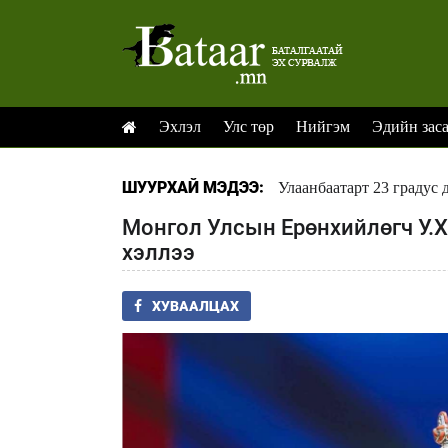
Эхлэл
Улс төр
Нийгэм
Эдийн зас
ШУУРХАЙ МЭДЭЭ:
Улаанбаатарт 23 градус 
Монгол Улсын Ерөнхийлөгч У.Х
хэллээ
ХУВААЛЦАХ