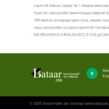
хэрэгтэй байсан учраас би 1 бөөрөө мөнгөөр
Одоо би санхүүгийн амжилтандаа баяртай ба
780 мянган доллараар орон сууц, машин худ
танд санхүүгийн асуудал/сорилттой тулгарса
DR.PRADHAN.UROLOGIST.LT.COL@GMAIL.
Мон
Exp
© 2026 Зохиогчийн эрх хуулиар хамгаалагдсан