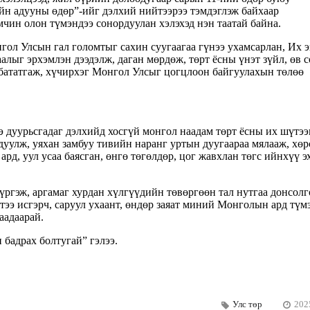
н адууны өдөр”-ийг дэлхий нийтээрээ тэмдэглэж байхаар
чин олон түмэндээ сонордуулан хэлэхэд нэн таатай байна.
гол Улсын гал голомтыг сахин суугаагаа гүнээ ухамсарлан, Их э
аалыг эрхэмлэн дээдэлж, даган мөрдөж, төрт ёсны үнэт зүйл, өв 
н бататгаж, хүчирхэг Монгол Улсыг цогцлоон байгуулахын төлөө
 дуурьсгадаг дэлхийд хосгүй монгол наадам төрт ёсны их шүтээ
ндуулж, уяхан замбуу тивийн наранг уртын дуугаараа мялааж, хөр
рд, уул усаа баясган, өнгө төгөлдөр, цог жавхлан төгс ийнхүү 
үргэж, аргамаг хурдан хүлгүүдийн төвөргөөн тал нутгаа донсолг
тээ исгэрч, саруул ухаант, өндөр заяат миний Монголын ард түм
аадаарай.
бадрах болтугай” гэлээ.
Улс төр
202