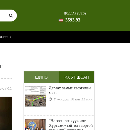
ДОЛЛАР (USD)
3593.93
ллээр
г
ШИНЭ
ИХ УНШСАН
Дараах замыг хэсэгчлэн
5-07-11
хаана
Уржигдар 10 цаг 33 мин
“Ногоон санхүүжилт-
Хүртээмжтэй тогтвортой