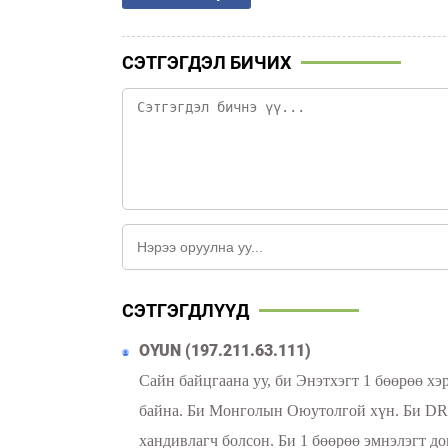
СЭТГЭГДЭЛ БИЧИХ
СЭТГЭГДЛҮҮД
OYUN (197.211.63.111)
Сайн байцгаана уу, би Энэтхэгт 1 бөөрөө хэ
байна. Би Монголын Оюутолгой хүн. Би DR-
хандивлагч болсон. Би 1 бөөрөө эмнэлэгт до