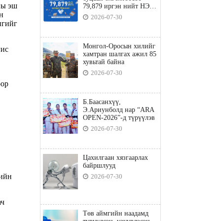
ны эш
79,879 иргэн нийт НЭГ
н
ТЭРБУМ төгрөгийн
2026-07-30
татвараа төлөв
игийг
Монгол-Оросын хилийг
гис
хамтран шалгах ажил 85
хувьтай байна
2026-07-30
оор
Б.Баасанхүү,
Э.Ариунболд нар “ARA
OPEN-2026”-д түрүүлэв
2026-07-30
Цахилгаан хязгаарлах
байршлууд
рийн
2026-07-30
ач
Төв аймгийн наадамд