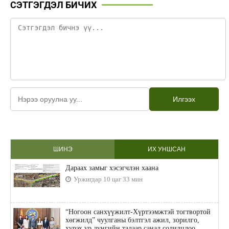
СЭТГЭГДЭЛ БИЧИХ
Илгээх
ШИНЭ
ИХ УНШСАН
Дараах замыг хэсэгчлэн хаана
Уржигдар 10 цаг 33 мин
“Ногоон санхүүжилт-Хүртээмжтэй тогтвортой
хөгжилд” чуулганы бэлтгэл ажил, зорилго,
хүрэх үр дүнгийн талаар санал солилцлоо