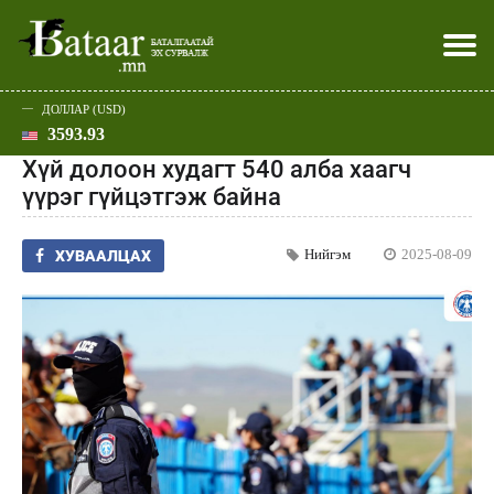
ДОЛЛАР (USD)
3593.93
Хэвлэл мэдээллээр
Батаар юу хэлэв
Эдийн засаг
Нийгэм
Дэлхий
Улс төр
Спорт
Эхлэл
Шар
Хүй долоон худагт 540 алба хаагч
үүрэг гүйцэтгэж байна
Нийгэм
2025-08-09
ХУВААЛЦАХ