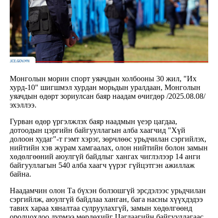
Монголын морин спорт уяачдын холбооны 30 жил, "Их
хурд-10" шигшмэл хурдан морьдын уралдаан, Монголын
уяачдын өдөрт зориулсан баяр наадам өчигдөр /2025.08.08/
эхэллээ.
Гурван өдөр үргэлжлэх баяр наадмын үеэр цагдаа,
дотоодын цэргийн байгууллагын алба хаагчид "Хүй
долоон худаг"-т гэмт хэрэг, зөрчлөөс урьдчилан сэргийлэх,
нийтийн хэв журам хамгаалах, олон нийтийн болон замын
хөдөлгөөний аюулгүй байдлыг хангах чиглэлээр 14 анги
байгууллагын 540 алба хаагч үүрэг гүйцэтгэн ажиллаж
байна.
Наадамчин олон Та бүхэн болзошгүй эрсдэлээс урьдчилан
сэргийлж, аюулгүй байдлаа ханган, бага насны хүүхдэдээ
тавих хараа хяналтаа сулруулахгүй, замын хөдөлгөөнд
оролцохдоо дүрмээ мөрдөхийг Цагдаагийн байгууллагаас