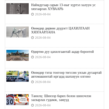
Наймдугаар сарын 13-ныг хүртэл халуун ус
хязгаарлах ХУВААРЬ
2026-08-04
Өнөөдөр дөрвөн дүүрэгт ЦАХИЛГААН
ХЯЗГААРЛАНА
2026-08-04
Өдөртөө дуу цахилгаантай аадар бороотой
2026-08-04
Өнөөдөр тэгш тоогоор төгссөн улсын дугаартай
автомашинтай иргэдэд шатахуун олгоно
2026-08-04
Танилц: Шинээр барих болон шинэчлэн
засварлах гудамж, замууд
2026-08-04