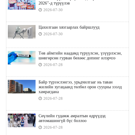
2026”-д түрүүлэв
2026-07-30
Цахилгаан хязгаарлах байршлууд
2026-07-30
Төв аймгийн наадамд түрүүлсэн, үзүүрлэсэн,
шөвгөрсөн гурван бөхөөс допинг илэрчээ
2026-07-28
Байр түрээслэнгээ, урьдчилгааг нь таван
жилийн хугацаанд төлбөл орон сууцны зээлд
хамрагдана
2026-07-28
Сөүлийн гудамж амралтын өдрүүдэд
автомашингүй бүс боллоо
2026-07-28