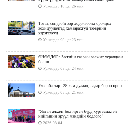
Уржигдар 10 цаг 26 мин
Тэгш, сондгойгоор хөдөлгөөнд оролцох
зохицуулалтад хамаарахгүй тээврийн
хэрэгслүүд
Уржигдар 09 цаг 23 мин
ӨНӨӨДӨР: Засгийн газрын ээлжит хуралдаан
болно
Уржигдар 08 цаг 24 мин
Улаанбаатарт 28 хэм дулаан, аадар бороо орно
Уржигдар 08 цаг 21 мин
"Явган алхалт бол иргэн бүрд хүртээмжтэй
нийгмийн эрүүл мэндийн бодлого"
2026-08-04