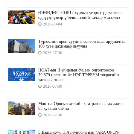
ӨНӨӨДӨР: COP17 хурлын үеэрх сэдэвчилсэн
өдрүүд, үзвэр үйлчилгээний талаар мэдээлнэ
2026-08-04
Түрээсийн орон сууцны сонгон шалгаруулалтыг
100 хувь цахимаар явуулна
2026-07-30
НӨАТ-ын II улирлын буцаан олголтоосоо
79,879 иргэн нийт НЭГ ТЭРБУМ төгрөгийн
татвараа төлөв
2026-07-30
Монгол-Оросын хилийг хамтран шалгах ажил
85 хувьтай байна
2026-07-30
Б.Баасанхүү, Э.Ариунболд нар “ARA OPEN-