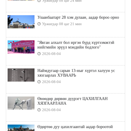
Уржигдар 08 цаг 24 мин
Улаанбаатарт 28 хэм дулаан, аадар бороо орно
Уржигдар 08 цаг 21 мин
"Явган алхалт бол иргэн бүрд хүртээмжтэй
нийгмийн эрүүл мэндийн бодлого"
2026-08-04
Наймдугаар сарын 13-ныг хүртэл халуун ус
хязгаарлах ХУВААРЬ
2026-08-04
Өнөөдөр дөрвөн дүүрэгт ЦАХИЛГААН
ХЯЗГААРЛАНА
2026-08-04
Өдөртөө дуу цахилгаантай аадар бороотой