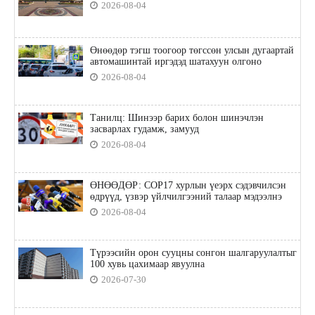
2026-08-04
Өнөөдөр тэгш тоогоор төгссөн улсын дугаартай
автомашинтай иргэдэд шатахуун олгоно
2026-08-04
Танилц: Шинээр барих болон шинэчлэн
засварлах гудамж, замууд
2026-08-04
ӨНӨӨДӨР: COP17 хурлын үеэрх сэдэвчилсэн
өдрүүд, үзвэр үйлчилгээний талаар мэдээлнэ
2026-08-04
Түрээсийн орон сууцны сонгон шалгаруулалтыг
100 хувь цахимаар явуулна
2026-07-30