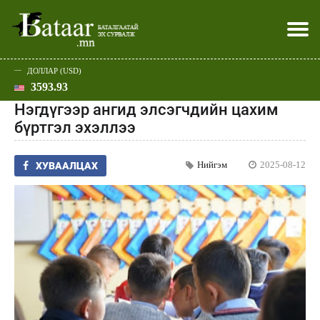
ДОЛЛАР (USD)
3593.93
Хэвлэл мэдээллээр
Батаар юу хэлэв
Эдийн засаг
Нийгэм
Дэлхий
Улс төр
Спорт
Эхлэл
Шар
Нэгдүгээр ангид элсэгчдийн цахим
бүртгэл эхэллээ
Нийгэм
2025-08-12
ХУВААЛЦАХ