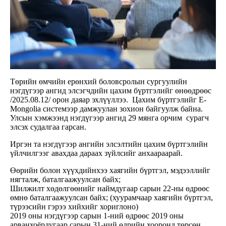
Төрийн өмчийн ерөнхий боловсролын сургуулийн
нэгдүгээр ангид элсэгчдийн цахим бүртгэлийг өнөөдрөөс
/2025.08.12/ орон даяар эхлүүллээ. Цахим бүртгэлийг E-
Mongolia системээр дамжуулан зохион байгуулж байна.
Улсын хэмжээнд нэгдүгээр ангид 29 мянга орчим сурагч
элсэх судалгаа гарсан.
Иргэн та нэгдүгээр ангийн элсэлтийн цахим бүртгэлийн
үйлчилгээг авахдаа дараах зүйлсийг анхаараарай.
Өөрийн болон хүүхдийнхээ хаягийн бүртгэл, мэдээллийг
нягталж, баталгаажуулсан байх;
Шилжилт хөдөлгөөнийг наймдугаар сарын 22-ны өдрөөс
өмнө баталгаажуулсан байх; (хуурамчаар хаягийн бүртгэл,
түрээсийн гэрээ хийхийг хориглоно)
2019 оны нэгдүгээр сарын 1-ний өдрөөс 2019 оны
арванхоёрдугаар сарын 31-ний өдрийн хооронд төрсөн