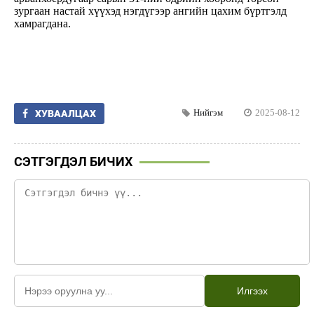
зургаан настай хүүхэд нэгдүгээр ангийн цахим бүртгэлд
хамрагдана.
Нийгэм
2025-08-12
ХУВААЛЦАХ
СЭТГЭГДЭЛ БИЧИХ
Илгээх