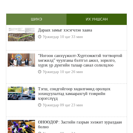
ШИНЭ
ИХ УНШСАН
Дараах замыг хэсэгчлэн хаана
Уржигдар 10 цаг 33 мин
“Ногоон санхүүжилт-Хүртээмжтэй тогтвортой
хөгжилд” чуулганы бэлтгэл ажил, зорилго,
хүрэх үр дүнгийн талаар санал солилцлоо
Уржигдар 10 цаг 26 мин
Тэгш, сондгойгоор хөдөлгөөнд оролцох
зохицуулалтад хамаарахгүй тээврийн
хэрэгслүүд
Уржигдар 09 цаг 23 мин
ӨНӨӨДӨР: Засгийн газрын ээлжит хуралдаан
болно