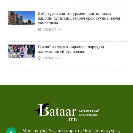
Байр түрээслэнгээ, урьдчилгааг нь таван
жилийн хугацаанд төлбөл орон сууцны зээлд
хамрагдана
2026-07-28
Сөүлийн гудамж амралтын өдрүүдэд
автомашингүй бүс боллоо
2026-07-28
Монгол улс, Улаанбаатар хот, Чингэлтэй дүүрэг,