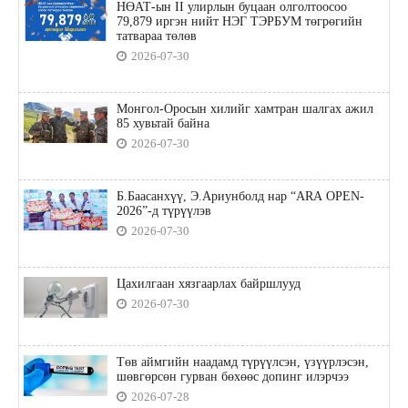
НӨАТ-ын II улирлын буцаан олголтоосоо
79,879 иргэн нийт НЭГ ТЭРБУМ төгрөгийн
татвараа төлөв
2026-07-30
Монгол-Оросын хилийг хамтран шалгах ажил
85 хувьтай байна
2026-07-30
Б.Баасанхүү, Э.Ариунболд нар “ARA OPEN-
2026”-д түрүүлэв
2026-07-30
Цахилгаан хязгаарлах байршлууд
2026-07-30
Төв аймгийн наадамд түрүүлсэн, үзүүрлэсэн,
шөвгөрсөн гурван бөхөөс допинг илэрчээ
2026-07-28