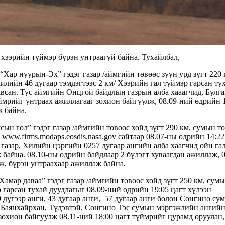
 хээрийн түймэр бүрэн унтраагүй байна. Тухайлбал,
“Хар нуурын-Эх” гэдэг газар /аймгийн төвөөс зүүн урд зүгт 220 
илийн 46 дугаар тэмдэгтээс 2 км/ Хээрийн гал түймэр гарсан ту
авсан. Тус аймгийн Онцгой байдлын газрын алба хааагчид, Булг
мрийг унтраах ажиллагааг зохион байгуулж, 08.09-ний өдрийн 
аж байна.
сын гол” гэдэг газар /аймгийн төвөөс хойд зүгт 290 км, сумын т
 www.firms.modaps.eosdis.nasa.gov сайтаар 08.07-ны өдрийн 14:22
азар, Хилийн цэргийн 0257 дугаар ангийн алба хаагчид ойн га
байна. 08.10-ны өдрийн байдлаар 2 бүлэгт хуваагдан ажиллаж, 0
ж, бүрэн унтраахаар ажиллаж байна.
Хамар даваа” гэдэг газар /аймгийн төвөөс хойд зүгт 250 км, сум
р гарсан тухай дуудлагыг 08.09-ний өдрийн 19:05 цагт хүлээн
дүгээр анги, 43 дугаар анги, 57 дугаар анги болон Сонгино сум
т, Баянхайрхан, Түдэвтэй, Сонгино Тэс сумын мэргэжлийн ангий
зохион байгуулж 08.11-ний 18:00 цагт түймрийг цурамд оруулан,