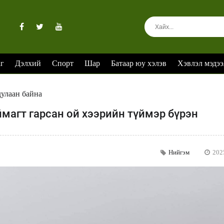
аг
Дэлхий
Спорт
Шар
Батаар юу хэлэв
Хэвлэл мэдээ
дулаан байна
ймагт гарсан ой хээрийн түймэр бүрэн
Нийгэм
202