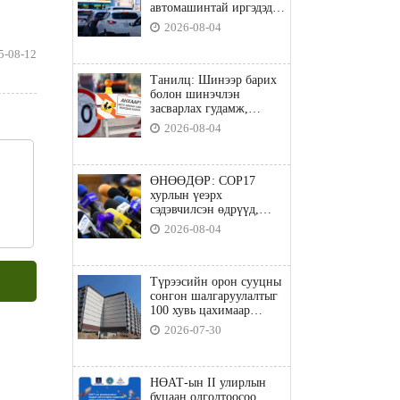
автомашинтай иргэдэд
шатахуун олгоно
2026-08-04
5-08-12
Танилц: Шинээр барих
болон шинэчлэн
засварлах гудамж,
замууд
2026-08-04
ӨНӨӨДӨР: COP17
хурлын үеэрх
сэдэвчилсэн өдрүүд,
үзвэр үйлчилгээний
2026-08-04
талаар мэдээлнэ
Түрээсийн орон сууцны
сонгон шалгаруулалтыг
100 хувь цахимаар
явуулна
2026-07-30
НӨАТ-ын II улирлын
буцаан олголтоосоо