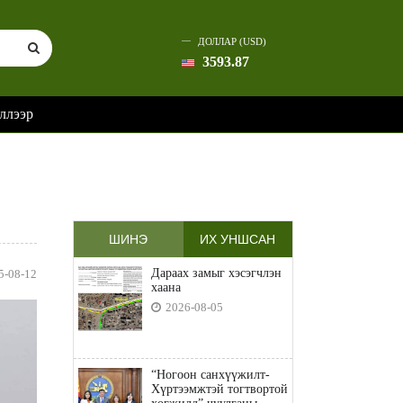
ДОЛЛАР (USD)
3593.87
ллээр
ШИНЭ
ИХ УНШСАН
Дараах замыг хэсэгчлэн
5-08-12
хаана
2026-08-05
“Ногоон санхүүжилт-
Хүртээмжтэй тогтвортой