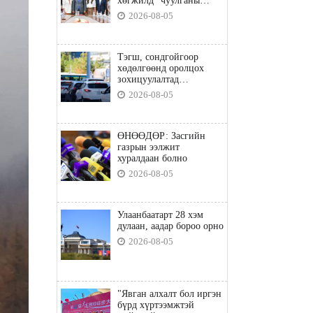
хөгжилд” чуулганы
бэлтгэл ажил, зорилго,
2026-08-05
хүрэх үр дүнгийн талаар
санал солилцлоо
Тэгш, сондгойгоор
хөдөлгөөнд оролцох
зохицуулалтад
хамаарахгүй тээврийн
2026-08-05
хэрэгслүүд
ӨНӨӨДӨР: Засгийн
газрын ээлжит
хуралдаан болно
2026-08-05
Улаанбаатарт 28 хэм
дулаан, аадар бороо орно
2026-08-05
"Явган алхалт бол иргэн
бүрд хүртээмжтэй