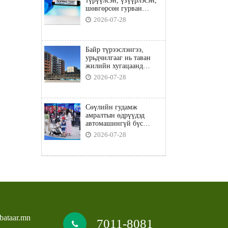
түрүүлсэн, үзүүрлэсэн,
шөвгөрсөн гурван
бөхөөс допинг илэрчээ
2026-07-28
Байр түрээслэнгээ,
урьдчилгааг нь таван
жилийн хугацаанд
төлбөл орон сууцны
2026-07-28
зээлд хамрагдана
Сөүлийн гудамж
амралтын өдрүүдэд
автомашингүй бүс
боллоо
2026-07-28
bataar.mn
7011-8081