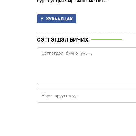
бүрэн унтраахаар ажиллаж байна.
ХУВААЛЦАХ
СЭТГЭГДЭЛ БИЧИХ