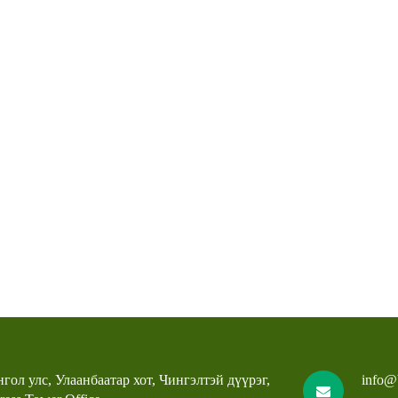
гол улс, Улаанбаатар хот, Чингэлтэй дүүрэг,
info@