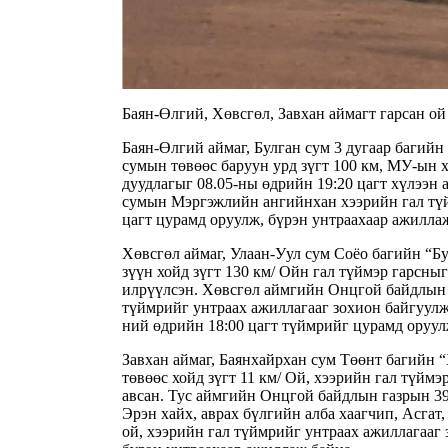
Баян-Өлгий, Хөвсгөл, Завхан аймагт гарсан ой
Баян-Өлгий аймаг, Булган сум 3 дугаар багийн 
сумын төвөөс баруун урд зүгт 100 км, МУ-ын х
дуудлагыг 08.05-ны өдрийн 19:20 цагт хүлээн 
сумын Мэргэжлийн ангийнхан хээрийн гал түй
цагт цурамд оруулж, бүрэн унтраахаар ажилл
Хөвсгөл аймаг, Улаан-Уул сум Соёо багийн “Бу
зүүн хойд зүгт 130 км/ Ойн гал түймэр гарсныг
илрүүлсэн. Хөвсгөл аймгийн Онцгой байдлын г
түймрийг унтраах ажиллагааг зохион байгуулж 
ний өдрийн 18:00 цагт түймрийг цурамд оруул
Завхан аймаг, Баянхайрхан сум Төөнт багийн “
төвөөс хойд зүгт 11 км/ Ой, хээрийн гал түймэ
авсан. Тус аймгийн Онцгой байдлын газрын 39 
Эрэн хайх, аврах бүлгийн алба хаагчип, Асга
ой, хээрийн гал түймрийг унтраах ажиллагааг 