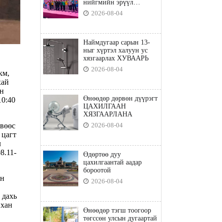
нийгмийн эрүүл
мэндийн бодлого"
2026-08-04
Наймдугаар сарын 13-
ныг хүртэл халуун ус
хязгаарлах ХУВААРЬ
2026-08-04
км,
хай
ан
Өнөөдөр дөрвөн дүүрэгт
10:40
ЦАХИЛГААН
ХЯЗГААРЛАНА
өвөөс
2026-08-04
 цагт
л
8.11-
Өдөртөө дуу
цахилгаантай аадар
бороотой
ын
2026-08-04
 дахь
нхан
Өнөөдөр тэгш тоогоор
төгссөн улсын дугаартай