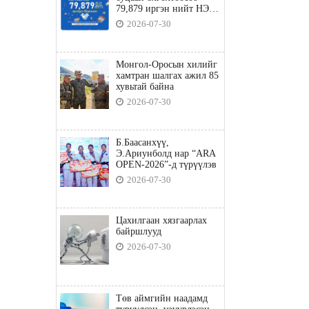
79,879 иргэн нийт НЭГ
ТЭРБУМ төгрөгийн
2026-07-30
татвараа төлөв
Монгол-Оросын хилийг
хамтран шалгах ажил 85
хувьтай байна
2026-07-30
Б.Баасанхүү,
Э.Ариунболд нар “ARA
OPEN-2026”-д түрүүлэв
2026-07-30
Цахилгаан хязгаарлах
байршлууд
2026-07-30
Төв аймгийн наадамд