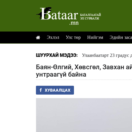
Эхлэл
Улс төр
Нийгэм
Эдийн зас
ШУУРХАЙ МЭДЭЭ:
Улаанбаатарт 23 градус 
Баян-Өлгий, Хөвсгөл, Завхан а
унтраагүй байна
ХУВААЛЦАХ