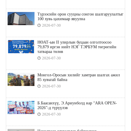
Түрээсийн орон сууцны сонгон шалгаруулалтыг
100 хувь цахимаар явуулна
2026-07-30
НӨАТ-ын II улирлын буцаан олголтоосоо
79,879 иргэн нийт НЭГ ТЭРБУМ төгрөгийн
татвараа төлөв
2026-07-30
Монгол-Оросын хилийг хамтран шалгах ажил
85 хувьтай байна
2026-07-30
Б.Баасанхүү, Э.Ариунболд нар “ARA OPEN-
2026”-д түрүүлэв
2026-07-30