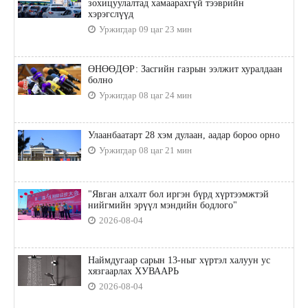
зохицуулалтад хамаарахгүй тээврийн
хэрэгслүүд
Уржигдар 09 цаг 23 мин
ӨНӨӨДӨР: Засгийн газрын ээлжит хуралдаан
болно
Уржигдар 08 цаг 24 мин
Улаанбаатарт 28 хэм дулаан, аадар бороо орно
Уржигдар 08 цаг 21 мин
"Явган алхалт бол иргэн бүрд хүртээмжтэй
нийгмийн эрүүл мэндийн бодлого"
2026-08-04
Наймдугаар сарын 13-ныг хүртэл халуун ус
хязгаарлах ХУВААРЬ
2026-08-04