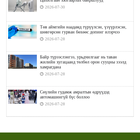
Цахилгаан хязгаарлах байршлууд
2026-07-30
Төв аймгийн наадамд түрүүлсэн, үзүүрлэсэн,
шөвгөрсөн гурван бөхөөс допинг илэрчээ
2026-07-28
Байр түрээслэнгээ, урьдчилгааг нь таван
жилийн хугацаанд төлбөл орон сууцны зээлд
хамрагдана
2026-07-28
Сөүлийн гудамж амралтын өдрүүдэд
автомашингүй бүс боллоо
2026-07-28