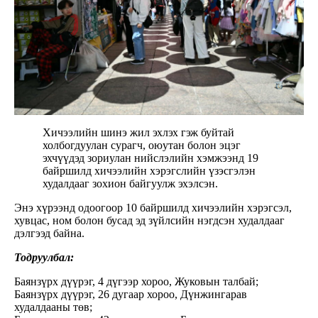
Хичээлийн шинэ жил эхлэх гэж буйтай
холбогдуулан сурагч, оюутан болон эцэг
эхчүүдэд зориулан нийслэлийн хэмжээнд 19
байршилд хичээлийн хэрэгслийн үзэсгэлэн
худалдааг зохион байгуулж эхэлсэн.
Энэ хүрээнд одоогоор 10 байршилд хичээлийн хэрэгсэл,
хувцас, ном болон бусад эд зүйлсийн нэгдсэн худалдааг
дэлгээд байна.
Тодруулбал:
Баянзүрх дүүрэг, 4 дүгээр хороо, Жуковын талбай;
Баянзүрх дүүрэг, 26 дугаар хороо, Дүнжингарав
худалдааны төв;