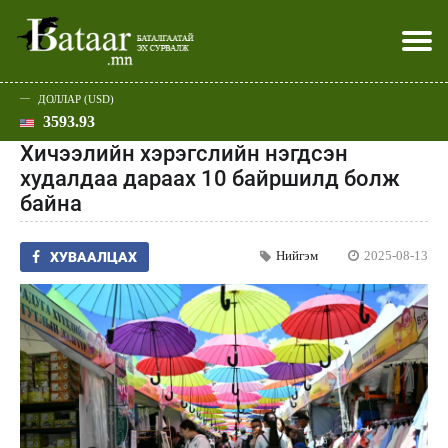
ДОЛЛАР (USD)
3593.93
Хэвлэл мэдээллээр
Батаар юу хэлэв
Эдийн засаг
Нийгэм
Дэлхий
Улс төр
Спорт
Эхлэл
Шар
Хичээлийн хэрэгслийн нэгдсэн
худалдаа дараах 10 байршилд болж
байна
Нийгэм
2025-08-13
ХУВААЛЦАХ