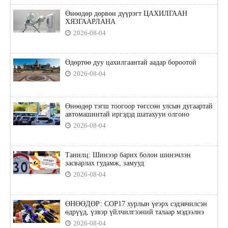
Өнөөдөр дөрвөн дүүрэгт ЦАХИЛГААН
ХЯЗГААРЛАНА
2026-08-04
Өдөртөө дуу цахилгаантай аадар бороотой
2026-08-04
Өнөөдөр тэгш тоогоор төгссөн улсын дугаартай
автомашинтай иргэдэд шатахуун олгоно
2026-08-04
Танилц: Шинээр барих болон шинэчлэн
засварлах гудамж, замууд
2026-08-04
ӨНӨӨДӨР: COP17 хурлын үеэрх сэдэвчилсэн
өдрүүд, үзвэр үйлчилгээний талаар мэдээлнэ
2026-08-04