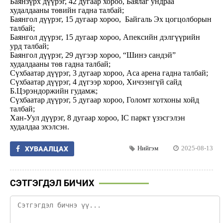
Баянзүрх дүүрэг, 42 дугаар хороо, Баялаг ундраа
худалдааны төвийн гадна талбай;
Баянгол дүүрэг, 15 дугаар хороо, Байгаль Эх цогцолборын
талбай;
Баянгол дүүрэг, 15 дугаар хороо, Апексийн дэлгүүрийн
урд талбай;
Баянгол дүүрэг, 29 дүгээр хороо, “Шинэ сандэй”
худалдааны төв гадна талбай;
Сүхбаатар дүүрэг, 3 дугаар хороо, Аса арена гадна талбай;
Сүхбаатар дүүрэг, 4 дүгээр хороо, Хичээнгүй сайд
Б.Цэрэндоржийн гудамж;
Сүхбаатар дүүрэг, 5 дугаар хороо, Голомт хотхоны хойд
талбай;
Хан-Уул дүүрэг, 8 дугаар хороо, IC паркт үзэсгэлэн
худалдаа эхэлсэн.
Нийгэм
2025-08-13
ХУВААЛЦАХ
СЭТГЭГДЭЛ БИЧИХ