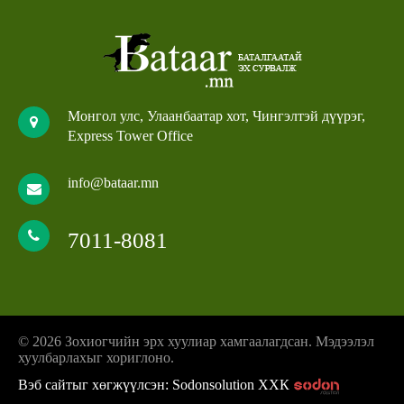
Монгол улс, Улаанбаатар хот, Чингэлтэй дүүрэг,
Express Tower Office
info@bataar.mn
7011-8081
© 2026 Зохиогчийн эрх хуулиар хамгаалагдсан. Мэдээлэл
хуулбарлахыг хориглоно.
Вэб сайтыг хөгжүүлсэн: Sodonsolution ХХК
z