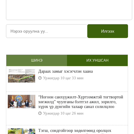
Илгээх
ШИНЭ
ИХ УНШСАН
Дараах замыг хэсэгчлэн хаана
Уржигдар 10 цаг 33 мин
“Ногоон санхүүжилт-Хүртээмжтэй тогтвортой
хөгжилд” чуулганы бэлтгэл ажил, зорилго,
хүрэх үр дүнгийн талаар санал солилцлоо
Уржигдар 10 цаг 26 мин
Тэгш, сондгойгоор хөдөлгөөнд оролцох