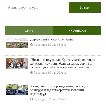
Илгээх
ШИНЭ
ИХ УНШСАН
Дараах замыг хэсэгчлэн хаана
Уржигдар 10 цаг 33 мин
“Ногоон санхүүжилт-Хүртээмжтэй тогтвортой
хөгжилд” чуулганы бэлтгэл ажил, зорилго,
хүрэх үр дүнгийн талаар санал солилцлоо
Уржигдар 10 цаг 26 мин
Тэгш, сондгойгоор хөдөлгөөнд оролцох
зохицуулалтад хамаарахгүй тээврийн
хэрэгслүүд
Уржигдар 09 цаг 23 мин