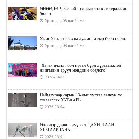
ӨНӨӨДӨР: Засгийн газрын ээлжит хуралдаан
болно
Уржигдар 08 цаг 24 мин
Улаанбаатарт 28 хэм дулаан, аадар бороо орно
Уржигдар 08 цаг 21 мин
"Явган алхалт бол иргэн бүрд хүртээмжтэй
нийгмийн эрүүл мэндийн бодлого"
2026-08-04
Наймдугаар сарын 13-ныг хүртэл халуун ус
хязгаарлах ХУВААРЬ
2026-08-04
Өнөөдөр дөрвөн дүүрэгт ЦАХИЛГААН
ХЯЗГААРЛАНА
2026-08-04