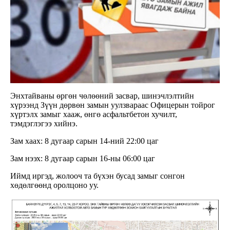
Энхтайваны өргөн чөлөөний засвар, шинэчлэлтийн
хүрээнд Зүүн дөрвөн замын уулзвараас Офицерын тойрог
хүртэлх замыг хааж, өнгө асфальтбетон хучилт,
тэмдэглэгээ хийнэ.
Зам хаах: 8 дугаар сарын 14-ний 22:00 цаг
Зам нээх: 8 дугаар сарын 16-ны 06:00 цаг
Иймд иргэд, жолооч та бүхэн бусад замыг сонгон
хөдөлгөөнд оролцоно уу.