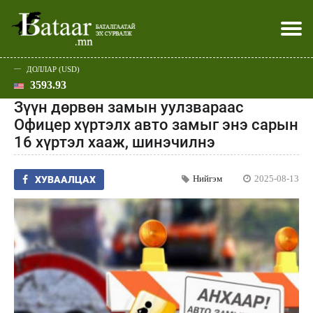
ДОЛЛАР (USD)
3593.93
Хэвлэл мэдээллээр
Батаар юу хэлэв
Эдийн засаг
Нийгэм
Дэлхий
Улс төр
Спорт
Эхлэл
Шар
Зүүн дөрвөн замын уулзвараас
Офицер хүртэлх авто замыг энэ сарын
16 хүртэл хааж, шинэчилнэ
Нийгэм
2025-08-13
ХУВААЛЦАХ