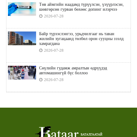
Төв аймгийн наадамд түрүүлсэн, үзүүрлэсэн,
шөвгөрсөн гурван бөхөөс допинг илэрчээ
2026-07-28
Байр түрээслэнгээ, урьдчилгааг нь таван
жилийн хугацаанд төлбөл орон сууцны зээлд
хамрагдана
2026-07-28
Сөүлийн гудамж амралтын өдрүүдэд
автомашингүй бүс боллоо
2026-07-28