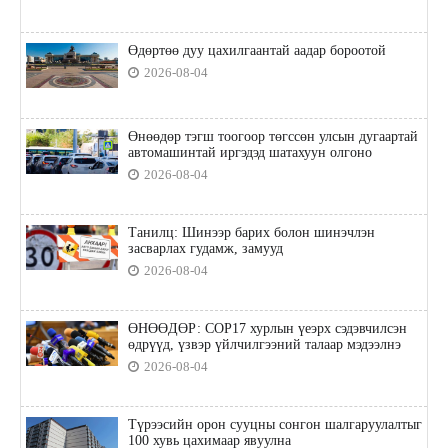
Өдөртөө дуу цахилгаантай аадар бороотой
2026-08-04
Өнөөдөр тэгш тоогоор төгссөн улсын дугаартай
автомашинтай иргэдэд шатахуун олгоно
2026-08-04
Танилц: Шинээр барих болон шинэчлэн
засварлах гудамж, замууд
2026-08-04
ӨНӨӨДӨР: COP17 хурлын үеэрх сэдэвчилсэн
өдрүүд, үзвэр үйлчилгээний талаар мэдээлнэ
2026-08-04
Түрээсийн орон сууцны сонгон шалгаруулалтыг
100 хувь цахимаар явуулна