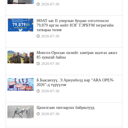
2026-07-30
НӨАТ-ын II улирлын буцаан олголтоосоо
79,879 иргэн нийт НЭГ ТЭРБУМ төгрөгийн
татвараа төлөв
2026-07-30
Монгол-Оросын хилийг хамтран шалгах ажил
85 хувьтай байна
2026-07-30
Б.Баасанхүү, Э.Ариунболд нар “ARA OPEN-
2026”-д түрүүлэв
2026-07-30
Цахилгаан хязгаарлах байршлууд
2026-07-30