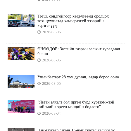
Тэгш, сондгойгоор хөдөлгөөнд оролцох
зохицуулалтад хамаарахгүй тээврийн
хэрэгслүүд
2026-08-05
ӨНӨӨДӨР: Засгийн газрын ээлжит хуралдаан
болно
2026-08-05
Улаанбаатарт 28 хэм дулаан, аадар бороо орно
2026-08-05
"Явган алхалт бол иргэн бүрд хүртээмжтэй
нийгмийн эрүүл мэндийн бодлого"
2026-08-04
Наймдугаар сарын 13-ныг хүртэл халуун ус