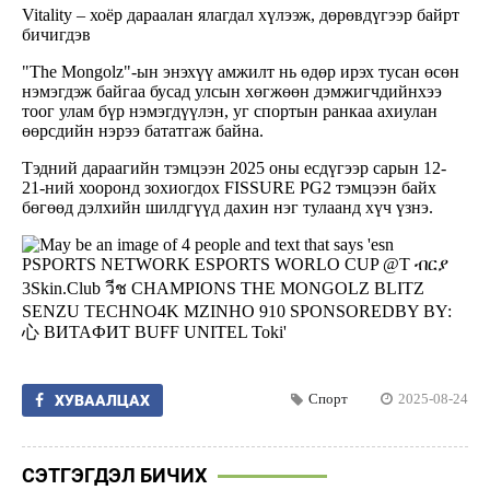
Vitality – хоёр дараалан ялагдал хүлээж, дөрөвдүгээр байрт
бичигдэв
"The Mongolz"-ын энэхүү амжилт нь өдөр ирэх тусан өсөн
нэмэгдэж байгаа бусад улсын хөгжөөн дэмжигчдийнхээ
тоог улам бүр нэмэгдүүлэн, уг спортын ранкаа ахиулан
өөрсдийн нэрээ бататгаж байна.
Тэдний дараагийн тэмцээн 2025 оны есдүгээр сарын 12-
21-ний хооронд зохиогдох FISSURE PG2 тэмцээн байх
бөгөөд дэлхийн шилдгүүд дахин нэг тулаанд хүч үзнэ.
Спорт
2025-08-24
ХУВААЛЦАХ
СЭТГЭГДЭЛ БИЧИХ