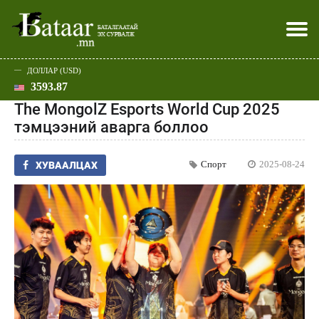
ДОЛЛАР (USD)
3593.87
Хэвлэл мэдээллээр
Батаар юу хэлэв
Эдийн засаг
Нийгэм
Дэлхий
Улс төр
Спорт
Эхлэл
Шар
The MongolZ Esports World Cup 2025
тэмцээний аварга боллоо
Спорт
2025-08-24
ХУВААЛЦАХ