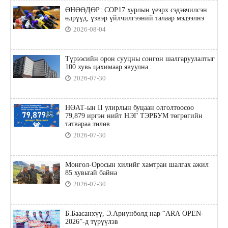
ӨНӨӨДӨР: COP17 хурлын үеэрх сэдэвчилсэн
өдрүүд, үзвэр үйлчилгээний талаар мэдээлнэ
2026-08-04
Түрээсийн орон сууцны сонгон шалгаруулалтыг
100 хувь цахимаар явуулна
2026-07-30
НӨАТ-ын II улирлын буцаан олголтоосоо
79,879 иргэн нийт НЭГ ТЭРБУМ төгрөгийн
татвараа төлөв
2026-07-30
Монгол-Оросын хилийг хамтран шалгах ажил
85 хувьтай байна
2026-07-30
Б.Баасанхүү, Э.Ариунболд нар “ARA OPEN-
2026”-д түрүүлэв