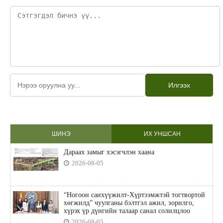
Илгээх
ШИНЭ
ИХ УНШСАН
Дараах замыг хэсэгчлэн хаана
2026-08-05
“Ногоон санхүүжилт-Хүртээмжтэй тогтвортой
хөгжилд” чуулганы бэлтгэл ажил, зорилго,
хүрэх үр дүнгийн талаар санал солилцлоо
2026-08-05