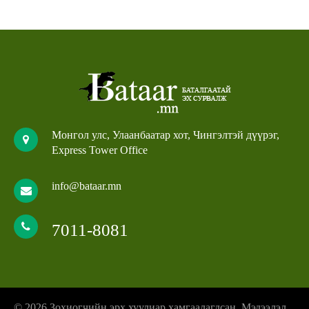
Монгол улс, Улаанбаатар хот, Чингэлтэй дүүрэг,
Express Tower Office
info@bataar.mn
7011-8081
© 2026 Зохиогчийн эрх хуулиар хамгаалагдсан. Мэдээлэл