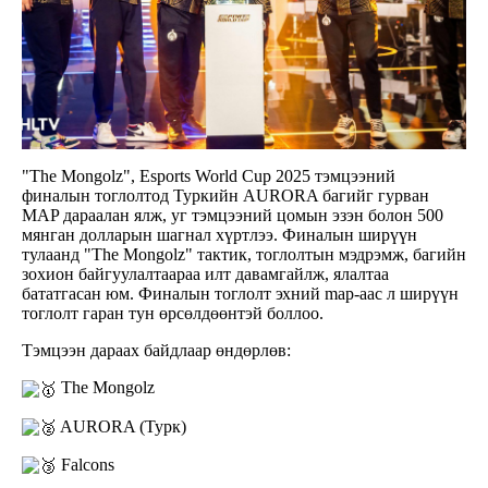
"The Mongolz", Esports World Cup 2025 тэмцээний
финалын тоглолтод Туркийн AURORA багийг гурван
MAP дараалан ялж, уг тэмцээний цомын эзэн болон 500
мянган долларын шагнал хүртлээ. Финалын ширүүн
тулаанд "The Mongolz" тактик, тоглолтын мэдрэмж, багийн
зохион байгуулалтаараа илт давамгайлж, ялалтаа
бататгасан юм. Финалын тоглолт эхний map-аас л ширүүн
тоглолт гаран тун өрсөлдөөнтэй боллоо.
Тэмцээн дараах байдлаар өндөрлөв:
The Mongolz
AURORA (Турк)
Falcons