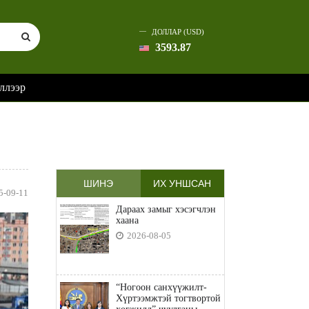
ДОЛЛАР (USD)
3593.87
ллээр
ШИНЭ
ИХ УНШСАН
5-09-11
Дараах замыг хэсэгчлэн
хаана
2026-08-05
“Ногоон санхүүжилт-
Хүртээмжтэй тогтвортой