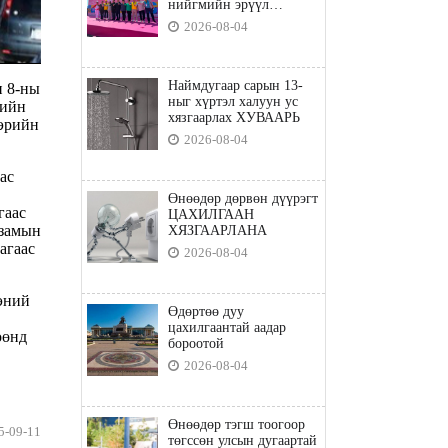
нийгмийн эрүүл
мэндийн бодлого"
2026-08-04
Наймдугаар сарын 13-
н 8-ны
ныг хүртэл халуун ус
рийн
хязгаарлах ХУВААРЬ
вэрийн
2026-08-04
ас
Өнөөдөр дөрвөн дүүрэгт
гаас
ЦАХИЛГААН
 замын
ХЯЗГААРЛАНА
агаас
2026-08-04
эний
Өдөртөө дуу
цахилгаантай аадар
өөнд
бороотой
2026-08-04
Өнөөдөр тэгш тоогоор
5-09-11
төгссөн улсын дугаартай