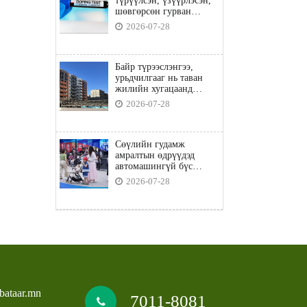
түрүүлсэн, үзүүрлэсэн,
шөвгөрсөн гурван
бөхөөс допинг илэрчээ
2026-07-28
Байр түрээслэнгээ,
урьдчилгааг нь таван
жилийн хугацаанд
төлбөл орон сууцны
2026-07-28
зээлд хамрагдана
Сөүлийн гудамж
амралтын өдрүүдэд
автомашингүй бүс
боллоо
2026-07-28
bataar.mn
7011-8081