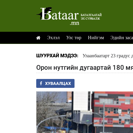
Эхлэл
Улс төр
Нийгэм
Эдийн зас
ШУУРХАЙ МЭДЭЭ:
Улаанбаатарт 23 градус 
Орон нутгийн дугаартай 180 м
ХУВААЛЦАХ