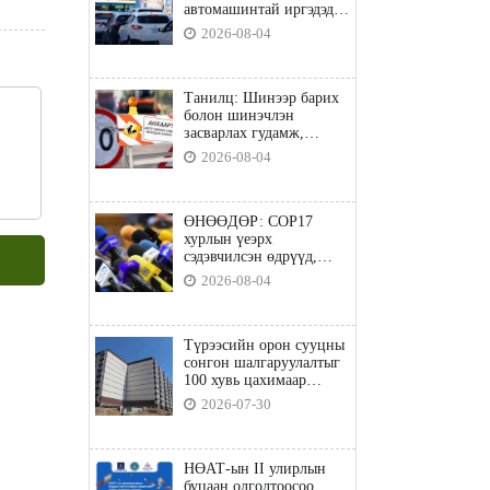
автомашинтай иргэдэд
шатахуун олгоно
2026-08-04
Танилц: Шинээр барих
болон шинэчлэн
засварлах гудамж,
замууд
2026-08-04
ӨНӨӨДӨР: COP17
хурлын үеэрх
сэдэвчилсэн өдрүүд,
үзвэр үйлчилгээний
2026-08-04
талаар мэдээлнэ
Түрээсийн орон сууцны
сонгон шалгаруулалтыг
100 хувь цахимаар
явуулна
2026-07-30
НӨАТ-ын II улирлын
буцаан олголтоосоо