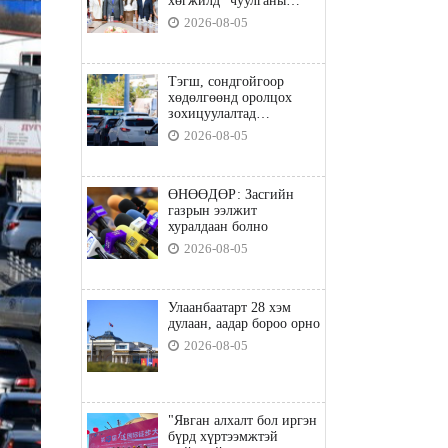
хөгжилд” чуулганы
бэлтгэл ажил, зорилго,
2026-08-05
хүрэх үр дүнгийн талаар
санал солилцлоо
Тэгш, сондгойгоор
хөдөлгөөнд оролцох
зохицуулалтад
хамаарахгүй тээврийн
2026-08-05
хэрэгслүүд
ӨНӨӨДӨР: Засгийн
газрын ээлжит
хуралдаан болно
2026-08-05
Улаанбаатарт 28 хэм
дулаан, аадар бороо орно
2026-08-05
"Явган алхалт бол иргэн
бүрд хүртээмжтэй