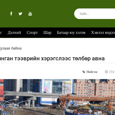
аг
Дэлхий
Спорт
Шар
Батаар юу хэлэв
Хэвлэл мэдээ
дулаан байна
янган тээврийн хэрэгслээс төлбөр авна
Нийгэм
202