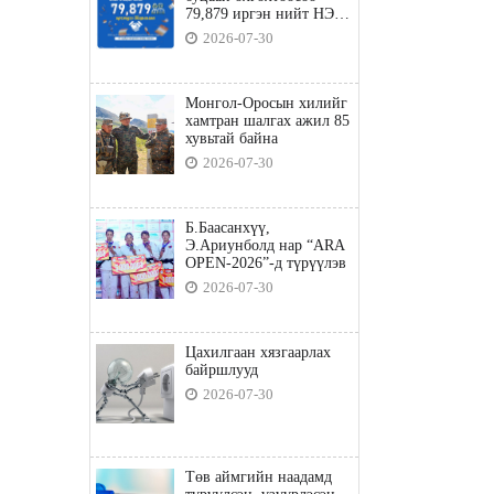
79,879 иргэн нийт НЭГ
ТЭРБУМ төгрөгийн
2026-07-30
татвараа төлөв
Монгол-Оросын хилийг
хамтран шалгах ажил 85
хувьтай байна
2026-07-30
Б.Баасанхүү,
Э.Ариунболд нар “ARA
OPEN-2026”-д түрүүлэв
2026-07-30
Цахилгаан хязгаарлах
байршлууд
2026-07-30
Төв аймгийн наадамд