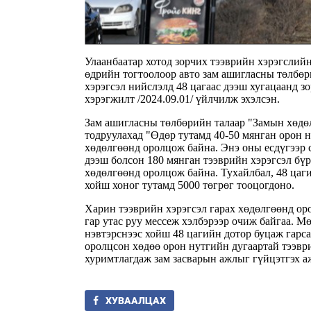
Улаанбаатар хотод зорчих тээврийн хэрэгслий
өдрийн тогтоолоор авто зам ашигласны төлбөр
хэрэгсэл нийслэлд 48 цагаас дээш хугацаанд з
хэрэгжилт /2024.09.01/ үйлчилж эхэлсэн.
Зам ашигласны төлбөрийн талаар "Замын хөд
тодруулахад "Өдөр тутамд 40-50 мянган орон 
хөдөлгөөнд оролцож байна. Энэ оны есдүгээр с
дээш болсон 180 мянган тээврийн хэрэгсэл бүр
хөдөлгөөнд оролцож байна. Тухайлбал, 48 цаги
хойш хоног тутамд 5000 төгрөг тооцогдоно.
Харин тээврийн хэрэгсэл гарах хөдөлгөөнд о
гар утас руу мессеж хэлбэрээр очиж байгаа. 
нэвтэрснээс хойш 48 цагийн дотор буцаж гарс
оролцсон хөдөө орон нутгийн дугаартай тээв
хуримтлагдаж зам засварын ажлыг гүйцэтгэх а
ХУВААЛЦАХ