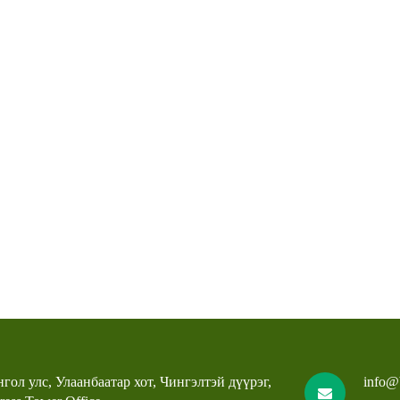
гол улс, Улаанбаатар хот, Чингэлтэй дүүрэг,
info@