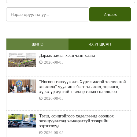
Илгээх
ШИНЭ
ИХ УНШСАН
Дараах замыг хэсэгчлэн хаана
2026-08-05
“Ногоон санхүүжилт-Хүртээмжтэй тогтвортой
хөгжилд” чуулганы бэлтгэл ажил, зорилго,
хүрэх үр дүнгийн талаар санал солилцлоо
2026-08-05
Тэгш, сондгойгоор хөдөлгөөнд оролцох
зохицуулалтад хамаарахгүй тээврийн
хэрэгслүүд
2026-08-05