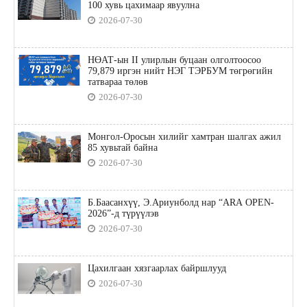
100 хувь цахимаар явуулна
2026-07-30
НӨАТ-ын II улирлын буцаан олголтоосоо
79,879 иргэн нийт НЭГ ТЭРБУМ төгрөгийн
татвараа төлөв
2026-07-30
Монгол-Оросын хилийг хамтран шалгах ажил
85 хувьтай байна
2026-07-30
Б.Баасанхүү, Э.Ариунболд нар “ARA OPEN-
2026”-д түрүүлэв
2026-07-30
Цахилгаан хязгаарлах байршлууд
2026-07-30