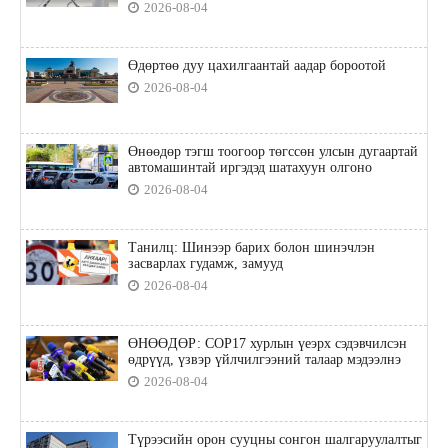
2026-08-04
Өдөртөө дуу цахилгаантай аадар бороотой
2026-08-04
Өнөөдөр тэгш тоогоор төгссөн улсын дугаартай
автомашинтай иргэдэд шатахуун олгоно
2026-08-04
Танилц: Шинээр барих болон шинэчлэн
засварлах гудамж, замууд
2026-08-04
ӨНӨӨДӨР: COP17 хурлын үеэрх сэдэвчилсэн
өдрүүд, үзвэр үйлчилгээний талаар мэдээлнэ
2026-08-04
Түрээсийн орон сууцны сонгон шалгаруулалтыг