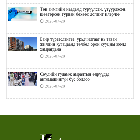
Төв аймгийн наадамд түрүүлсэн, үзүүрлэсэн,
шөвгөрсөн гурван бөхөөс допинг илэрчээ
2026-07-28
Байр түрээслэнгээ, урьдчилгааг нь таван
жилийн хугацаанд төлбөл орон сууцны зээлд
хамрагдана
2026-07-28
Сөүлийн гудамж амралтын өдрүүдэд
автомашингүй бүс боллоо
2026-07-28