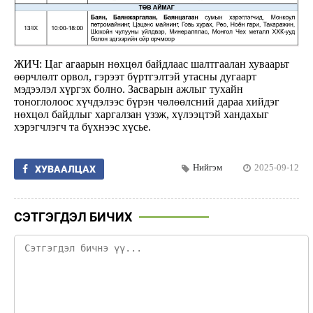
ЖИЧ: Цаг агаарын нөхцөл байдлаас шалтгаалан хуваарьт
өөрчлөлт орвол, гэрээт бүртгэлтэй утасны дугаарт
мэдээлэл хүргэх болно. Засварын ажлыг тухайн
тоноглолоос хүчдэлээс бүрэн чөлөөлсний дараа хийдэг
нөхцөл байдлыг харгалзан үзэж, хүлээцтэй хандахыг
хэрэгчлэгч та бүхнээс хүсье.
Нийгэм
2025-09-12
ХУВААЛЦАХ
СЭТГЭГДЭЛ БИЧИХ