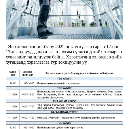
Энэ долоо хоногт буюу 2025 оны есдүгээр сарын 12-оос
13-ны өдрүүдэд цахилгаан шугам сүлжээнд хийх засварын
хуваарийг танилцуулж байна. Хэрэглэгчид ээ, засвар хийх
хугацаанд хэрэглээгээ түр зохицуулна уу.